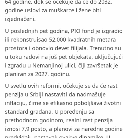
64 godine, dok se očekuje da će do 2032.
godine uslovi za muškarce i žene biti
izjednačeni.
U poslednjih pet godina, PIO fond je izgradio
ili rekonstruisao 52.000 kvadratnih metara
prostora i obnovio devet filijala. Trenutno su
u toku radovi na još pet objekata, uključujući
i zgradu u Nemanjinoj ulici, čiji završetak je
planiran za 2027. godinu.
U svetlu ovih reformi, očekuje se da će rast
penzija u Srbiji nastaviti da nadmašuje
inflaciju, čime se efikasno poboljšava životni
standard građana. U poređenju sa
prethodnom godinom, realni rast penzija
iznosi 7,9 posto, a planovi za naredne godine
predviđaju nastavak ovakve dinamike. U