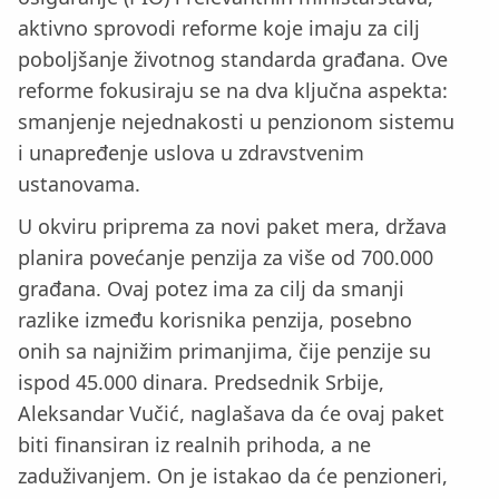
aktivno sprovodi reforme koje imaju za cilj
poboljšanje životnog standarda građana. Ove
reforme fokusiraju se na dva ključna aspekta:
smanjenje nejednakosti u penzionom sistemu
i unapređenje uslova u zdravstvenim
ustanovama.
U okviru priprema za novi paket mera, država
planira povećanje penzija za više od 700.000
građana. Ovaj potez ima za cilj da smanji
razlike između korisnika penzija, posebno
onih sa najnižim primanjima, čije penzije su
ispod 45.000 dinara. Predsednik Srbije,
Aleksandar Vučić, naglašava da će ovaj paket
biti finansiran iz realnih prihoda, a ne
zaduživanjem. On je istakao da će penzioneri,