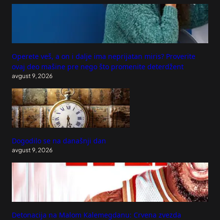
Operete veš, a on i dalje ima neprijatan miris? Proverite
ovaj deo mašine pre nego što promenite deterdžent
avgust 9, 2026
Dogodilo se na današnji dan
avgust 9, 2026
Detonacija na Malom Kalemegdanu: Crvena zvezda