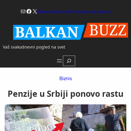
Skoči
Mail
Facebook
X
na
Naslovna
O nama
Pretplatite se na vesti
sadržaj
Vaš svakodnevni pogled na svet
Search
Biznis
Penzije u Srbiji ponovo rastu