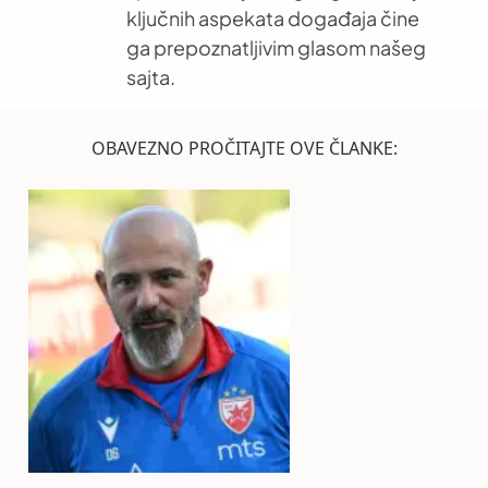
ključnih aspekata događaja čine
ga prepoznatljivim glasom našeg
sajta.
OBAVEZNO PROČITAJTE OVE ČLANKE: