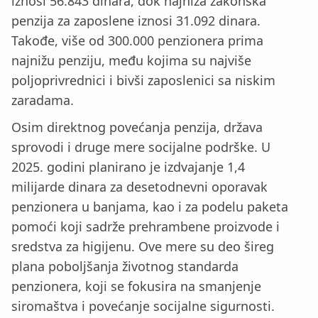
iznosi 56.843 dinara, dok najniža zakonska
penzija za zaposlene iznosi 31.092 dinara.
Takođe, više od 300.000 penzionera prima
najnižu penziju, među kojima su najviše
poljoprivrednici i bivši zaposlenici sa niskim
zaradama.
Osim direktnog povećanja penzija, država
sprovodi i druge mere socijalne podrške. U
2025. godini planirano je izdvajanje 1,4
milijarde dinara za desetodnevni oporavak
penzionera u banjama, kao i za podelu paketa
pomoći koji sadrže prehrambene proizvode i
sredstva za higijenu. Ove mere su deo šireg
plana poboljšanja životnog standarda
penzionera, koji se fokusira na smanjenje
siromaštva i povećanje socijalne sigurnosti.