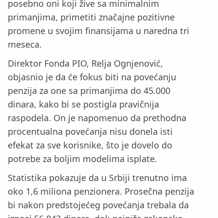
posebno oni koji žive sa minimalnim
primanjima, primetiti značajne pozitivne
promene u svojim finansijama u naredna tri
meseca.
Direktor Fonda PIO, Relja Ognjenović,
objasnio je da će fokus biti na povećanju
penzija za one sa primanjima do 45.000
dinara, kako bi se postigla pravičnija
raspodela. On je napomenuo da prethodna
procentualna povećanja nisu donela isti
efekat za sve korisnike, što je dovelo do
potrebe za boljim modelima isplate.
Statistika pokazuje da u Srbiji trenutno ima
oko 1,6 miliona penzionera. Prosečna penzija
bi nakon predstojećeg povećanja trebala da