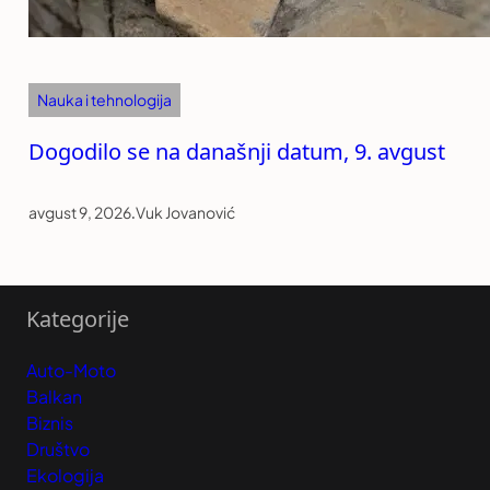
Nauka i tehnologija
Dogodilo se na današnji datum, 9. avgust
avgust 9, 2026
.
Vuk Jovanović
Kategorije
Auto-Moto
Balkan
Biznis
Društvo
Ekologija