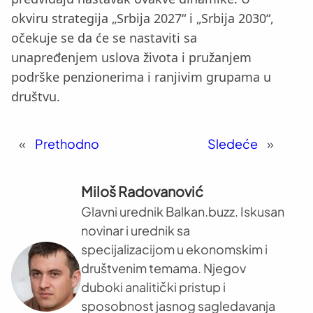
okviru strategija „Srbija 2027“ i „Srbija 2030“,
očekuje se da će se nastaviti sa
unapređenjem uslova života i pružanjem
podrške penzionerima i ranjivim grupama u
društvu.
«
Prethodno
Sledeće
»
Miloš Radovanović
Glavni urednik Balkan.buzz. Iskusan
novinar i urednik sa
specijalizacijom u ekonomskim i
društvenim temama. Njegov
duboki analitički pristup i
sposobnost jasnog sagledavanja