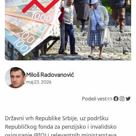
Miloš Radovanović
maj 23, 2026
Link
Facebook
Instagram
Twitter
Podeli vest
Državni vrh Republike Srbije, uz podršku
Republičkog fonda za penzijsko i invalidsko
osiguranje (PIO) i relevantnih ministarstava,