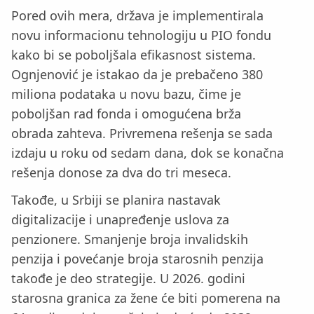
Pored ovih mera, država je implementirala
novu informacionu tehnologiju u PIO fondu
kako bi se poboljšala efikasnost sistema.
Ognjenović je istakao da je prebačeno 380
miliona podataka u novu bazu, čime je
poboljšan rad fonda i omogućena brža
obrada zahteva. Privremena rešenja se sada
izdaju u roku od sedam dana, dok se konačna
rešenja donose za dva do tri meseca.
Takođe, u Srbiji se planira nastavak
digitalizacije i unapređenje uslova za
penzionere. Smanjenje broja invalidskih
penzija i povećanje broja starosnih penzija
takođe je deo strategije. U 2026. godini
starosna granica za žene će biti pomerena na