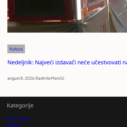
Kultura
Nedeljnik: Najveći izdavači neće učestvovati n
avgust 8, 2026
.
Radmila Marićić
Kategorije
Auto-Moto
Balkan