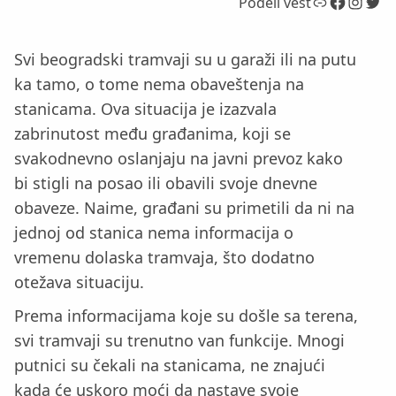
Link
Facebook
Instagram
Twitter
Podeli vest
Svi beogradski tramvaji su u garaži ili na putu
ka tamo, o tome nema obaveštenja na
stanicama. Ova situacija je izazvala
zabrinutost među građanima, koji se
svakodnevno oslanjaju na javni prevoz kako
bi stigli na posao ili obavili svoje dnevne
obaveze. Naime, građani su primetili da ni na
jednoj od stanica nema informacija o
vremenu dolaska tramvaja, što dodatno
otežava situaciju.
Prema informacijama koje su došle sa terena,
svi tramvaji su trenutno van funkcije. Mnogi
putnici su čekali na stanicama, ne znajući
kada će uskoro moći da nastave svoje