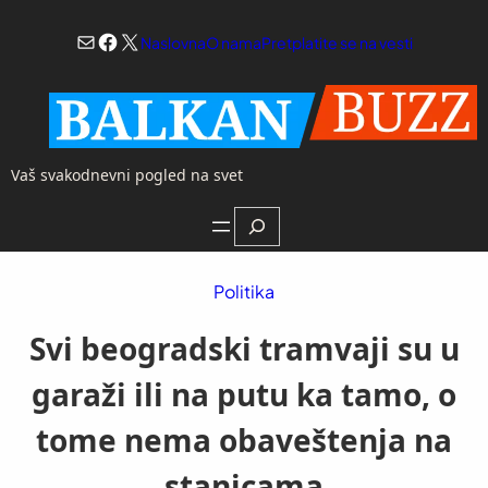
Skoči
Mail
Facebook
X
na
Naslovna
O nama
Pretplatite se na vesti
sadržaj
Vaš svakodnevni pogled na svet
Search
Politika
Svi beogradski tramvaji su u
garaži ili na putu ka tamo, o
tome nema obaveštenja na
stanicama