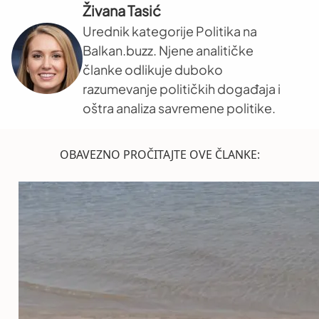
Živana Tasić
Urednik kategorije Politika na
Balkan.buzz. Njene analitičke
članke odlikuje duboko
razumevanje političkih događaja i
oštra analiza savremene politike.
OBAVEZNO PROČITAJTE OVE ČLANKE: