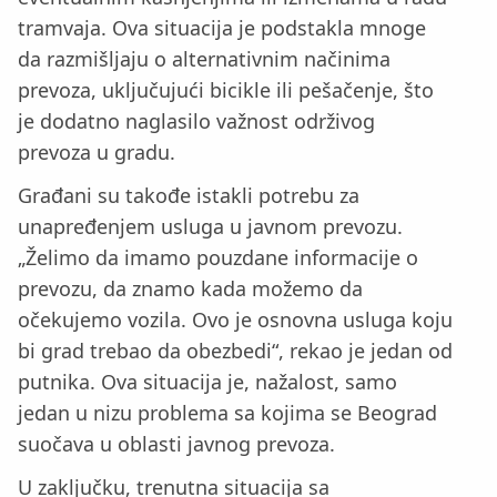
tramvaja. Ova situacija je podstakla mnoge
da razmišljaju o alternativnim načinima
prevoza, uključujući bicikle ili pešačenje, što
je dodatno naglasilo važnost održivog
prevoza u gradu.
Građani su takođe istakli potrebu za
unapređenjem usluga u javnom prevozu.
„Želimo da imamo pouzdane informacije o
prevozu, da znamo kada možemo da
očekujemo vozila. Ovo je osnovna usluga koju
bi grad trebao da obezbedi“, rekao je jedan od
putnika. Ova situacija je, nažalost, samo
jedan u nizu problema sa kojima se Beograd
suočava u oblasti javnog prevoza.
U zaključku, trenutna situacija sa