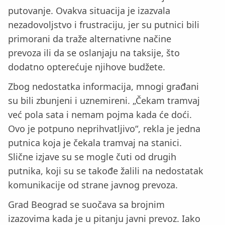
putovanje. Ovakva situacija je izazvala
nezadovoljstvo i frustraciju, jer su putnici bili
primorani da traže alternativne načine
prevoza ili da se oslanjaju na taksije, što
dodatno opterećuje njihove budžete.
Zbog nedostatka informacija, mnogi građani
su bili zbunjeni i uznemireni. „Čekam tramvaj
već pola sata i nemam pojma kada će doći.
Ovo je potpuno neprihvatljivo“, rekla je jedna
putnica koja je čekala tramvaj na stanici.
Slične izjave su se mogle čuti od drugih
putnika, koji su se takođe žalili na nedostatak
komunikacije od strane javnog prevoza.
Grad Beograd se suočava sa brojnim
izazovima kada je u pitanju javni prevoz. Iako