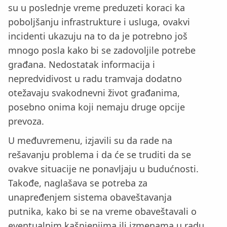
su u poslednje vreme preduzeti koraci ka
poboljšanju infrastrukture i usluga, ovakvi
incidenti ukazuju na to da je potrebno još
mnogo posla kako bi se zadovoljile potrebe
građana. Nedostatak informacija i
nepredvidivost u radu tramvaja dodatno
otežavaju svakodnevni život građanima,
posebno onima koji nemaju druge opcije
prevoza.
U međuvremenu, izjavili su da rade na
rešavanju problema i da će se truditi da se
ovakve situacije ne ponavljaju u budućnosti.
Takođe, naglašava se potreba za
unapređenjem sistema obaveštavanja
putnika, kako bi se na vreme obaveštavali o
eventualnim kašnjenjima ili izmenama u radu