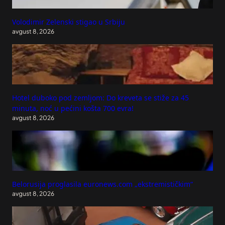
Volodimir Zelenski stigao u Srbiju
avgust 8, 2026
Hotel duboko pod zemljom: Do kreveta se stiže za 45
minuta, noć u pećini košta 700 evra!
avgust 8, 2026
Belorusija proglasila euronews.com „ekstremističkim“
avgust 8, 2026