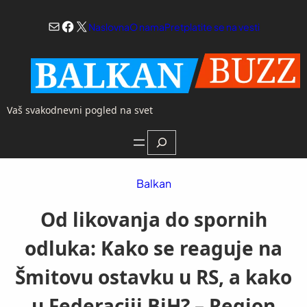
Skoči
Mail
Facebook
X
na
Naslovna
O nama
Pretplatite se na vesti
sadržaj
Vaš svakodnevni pogled na svet
Search
Balkan
Od likovanja do spornih
odluka: Kako se reaguje na
Šmitovu ostavku u RS, a kako
u Federaciji BiH? – Region