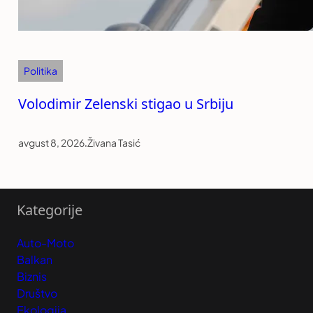
Politika
Volodimir Zelenski stigao u Srbiju
avgust 8, 2026
.
Živana Tasić
Kategorije
Auto-Moto
Balkan
Biznis
Društvo
Ekologija