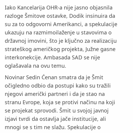
Iako Kancelarija OHR-a nije jasno objasnila
razloge Šmitove ostavke, Dodik insinuira da
su za to odgovorni Amerikanci, a spekulacije
ukazuju na razmimoilaženje u stavovima o
državnoj imovini, što je ključno za realizaciju
strateškog američkog projekta, Južne gasne
interkonekcije. Ambasada SAD se nije
oglašavala na ovu temu.
Novinar Sedin Ćenan smatra da je Šmit
očigledno odbio da postupi kako su tražili
njegovi američki partneri i da je stao na
stranu Evrope, koja se protivi načinu na koji
se projekat sprovodi. Šmit u svojoj javnoj
izjavi tvrdi da ostavlja jače institucije, ali
mnogi se s tim ne slažu. Spekulacije o