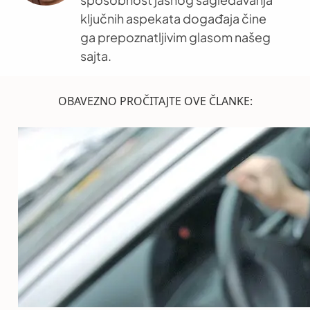
ključnih aspekata događaja čine
ga prepoznatljivim glasom našeg
sajta.
OBAVEZNO PROČITAJTE OVE ČLANKE: