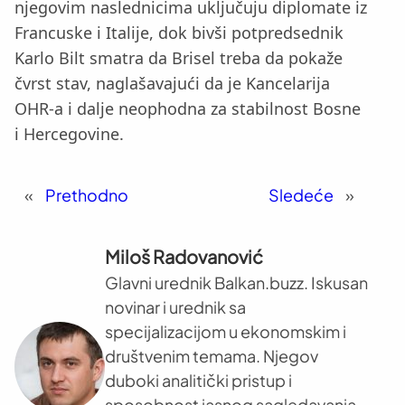
njegovim naslednicima uključuju diplomate iz
Francuske i Italije, dok bivši potpredsednik
Karlo Bilt smatra da Brisel treba da pokaže
čvrst stav, naglašavajući da je Kancelarija
OHR-a i dalje neophodna za stabilnost Bosne
i Hercegovine.
«
Prethodno
Sledeće
»
Miloš Radovanović
Glavni urednik Balkan.buzz. Iskusan
novinar i urednik sa
specijalizacijom u ekonomskim i
društvenim temama. Njegov
duboki analitički pristup i
sposobnost jasnog sagledavanja