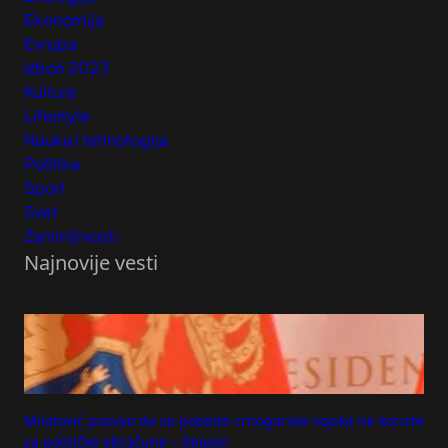
Ekonomija
Evropa
Izbori 2023
Kultura
Lifestyle
Nauka i tehnologija
Politika
Sport
Svet
Zanimljivosti
Najnovije vesti
Milatović pozvao da se pobede crnogorske vojske ne koriste
za političke obračune – Region