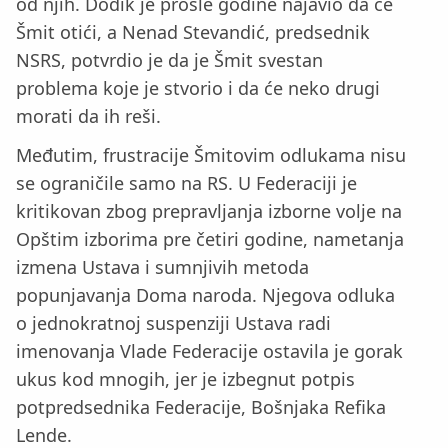
od njih. Dodik je prošle godine najavio da će
Šmit otići, a Nenad Stevandić, predsednik
NSRS, potvrdio je da je Šmit svestan
problema koje je stvorio i da će neko drugi
morati da ih reši.
Međutim, frustracije Šmitovim odlukama nisu
se ograničile samo na RS. U Federaciji je
kritikovan zbog prepravljanja izborne volje na
Opštim izborima pre četiri godine, nametanja
izmena Ustava i sumnjivih metoda
popunjavanja Doma naroda. Njegova odluka
o jednokratnoj suspenziji Ustava radi
imenovanja Vlade Federacije ostavila je gorak
ukus kod mnogih, jer je izbegnut potpis
potpredsednika Federacije, Bošnjaka Refika
Lende.