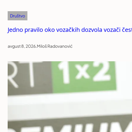
Društvo
Jedno pravilo oko vozačkih dozvola vozači čest
avgust 8, 2026
.
Miloš Radovanović