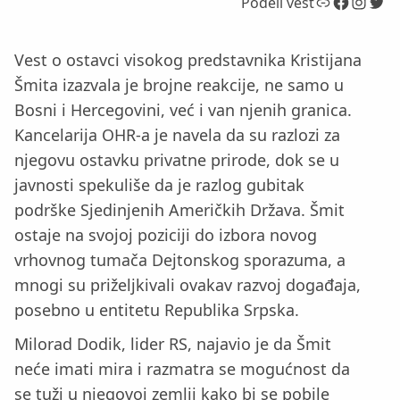
Link
Facebook
Instagram
Twitter
Podeli vest
Vest o ostavci visokog predstavnika Kristijana
Šmita izazvala je brojne reakcije, ne samo u
Bosni i Hercegovini, već i van njenih granica.
Kancelarija OHR-a je navela da su razlozi za
njegovu ostavku privatne prirode, dok se u
javnosti spekuliše da je razlog gubitak
podrške Sjedinjenih Američkih Država. Šmit
ostaje na svojoj poziciji do izbora novog
vrhovnog tumača Dejtonskog sporazuma, a
mnogi su priželjkivali ovakav razvoj događaja,
posebno u entitetu Republika Srpska.
Milorad Dodik, lider RS, najavio je da Šmit
neće imati mira i razmatra se mogućnost da
se tuži u njegovoj zemlji kako bi se pobile