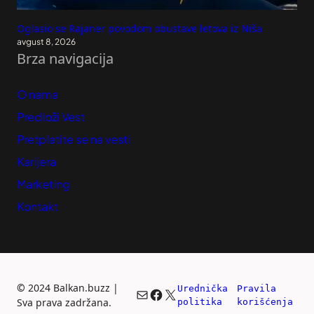
Oglasio se Rajaner povodom obustave letova iz Niša
avgust 8, 2026
Brza navigacija
O nama
Predloži Vest
Pretplatite se na vesti
Karijera
Marketing
Kontakt
©
2024 Balkan.buzz |
Urednička 
Pravila 
Mail
Facebook
X
Sva prava zadržana.
politika
korišćenja