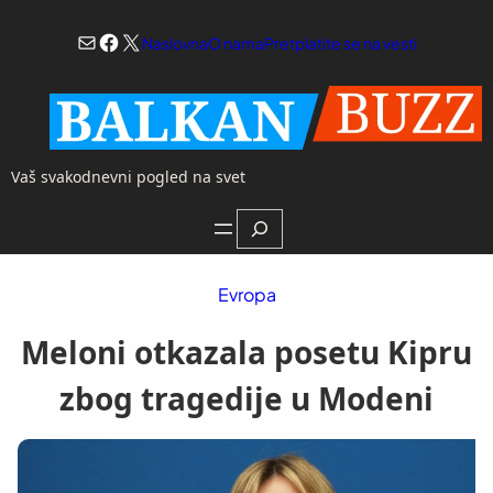
Skoči
Mail
Facebook
X
na
Naslovna
O nama
Pretplatite se na vesti
sadržaj
Vaš svakodnevni pogled na svet
Search
Evropa
Meloni otkazala posetu Kipru
zbog tragedije u Modeni