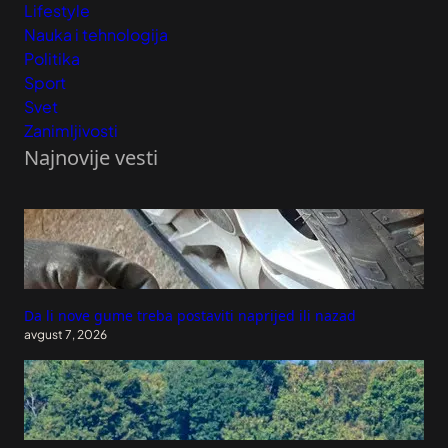
Lifestyle
Nauka i tehnologija
Politika
Sport
Svet
Zanimljivosti
Najnovije vesti
Da li nove gume treba postaviti naprijed ili nazad
avgust 7, 2026