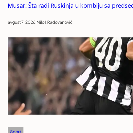
Musar: Šta radi Ruskinja u kombiju sa preds
avgust 7, 2026
.
Miloš Radovanović
Sport