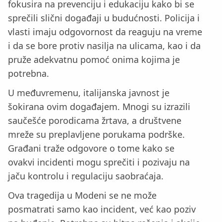
fokusira na prevenciju i edukaciju kako bi se
sprečili slični događaji u budućnosti. Policija i
vlasti imaju odgovornost da reaguju na vreme
i da se bore protiv nasilja na ulicama, kao i da
pruže adekvatnu pomoć onima kojima je
potrebna.
U međuvremenu, italijanska javnost je
šokirana ovim događajem. Mnogi su izrazili
saučešće porodicama žrtava, a društvene
mreže su preplavljene porukama podrške.
Građani traže odgovore o tome kako se
ovakvi incidenti mogu sprečiti i pozivaju na
jaču kontrolu i regulaciju saobraćaja.
Ova tragedija u Modeni se ne može
posmatrati samo kao incident, već kao poziv