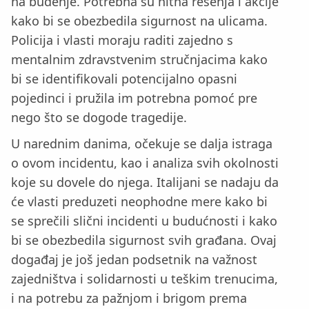
na buđenje. Potrebna su hitna rešenja i akcije
kako bi se obezbedila sigurnost na ulicama.
Policija i vlasti moraju raditi zajedno s
mentalnim zdravstvenim stručnjacima kako
bi se identifikovali potencijalno opasni
pojedinci i pružila im potrebna pomoć pre
nego što se dogode tragedije.
U narednim danima, očekuje se dalja istraga
o ovom incidentu, kao i analiza svih okolnosti
koje su dovele do njega. Italijani se nadaju da
će vlasti preduzeti neophodne mere kako bi
se sprečili slični incidenti u budućnosti i kako
bi se obezbedila sigurnost svih građana. Ovaj
događaj je još jedan podsetnik na važnost
zajedništva i solidarnosti u teškim trenucima,
i na potrebu za pažnjom i brigom prema