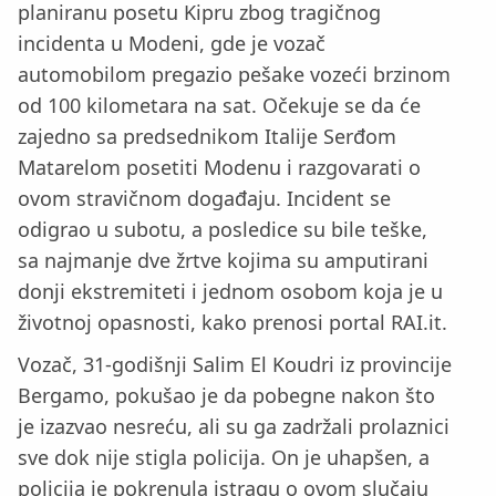
planiranu posetu Kipru zbog tragičnog
incidenta u Modeni, gde je vozač
automobilom pregazio pešake vozeći brzinom
od 100 kilometara na sat. Očekuje se da će
zajedno sa predsednikom Italije Serđom
Matarelom posetiti Modenu i razgovarati o
ovom stravičnom događaju. Incident se
odigrao u subotu, a posledice su bile teške,
sa najmanje dve žrtve kojima su amputirani
donji ekstremiteti i jednom osobom koja je u
životnoj opasnosti, kako prenosi portal RAI.it.
Vozač, 31-godišnji Salim El Koudri iz provincije
Bergamo, pokušao je da pobegne nakon što
je izazvao nesreću, ali su ga zadržali prolaznici
sve dok nije stigla policija. On je uhapšen, a
policija je pokrenula istragu o ovom slučaju