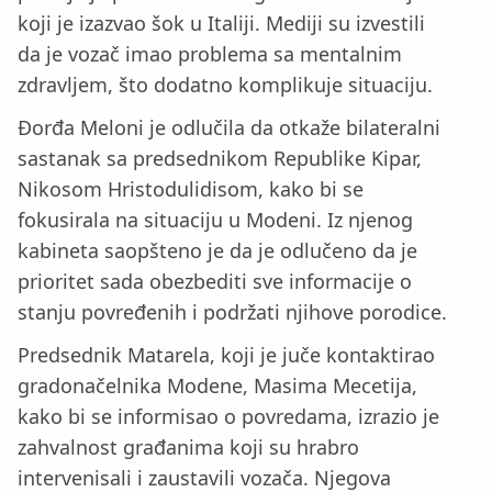
koji je izazvao šok u Italiji. Mediji su izvestili
da je vozač imao problema sa mentalnim
zdravljem, što dodatno komplikuje situaciju.
Đorđa Meloni je odlučila da otkaže bilateralni
sastanak sa predsednikom Republike Kipar,
Nikosom Hristodulidisom, kako bi se
fokusirala na situaciju u Modeni. Iz njenog
kabineta saopšteno je da je odlučeno da je
prioritet sada obezbediti sve informacije o
stanju povređenih i podržati njihove porodice.
Predsednik Matarela, koji je juče kontaktirao
gradonačelnika Modene, Masima Mecetija,
kako bi se informisao o povredama, izrazio je
zahvalnost građanima koji su hrabro
intervenisali i zaustavili vozača. Njegova