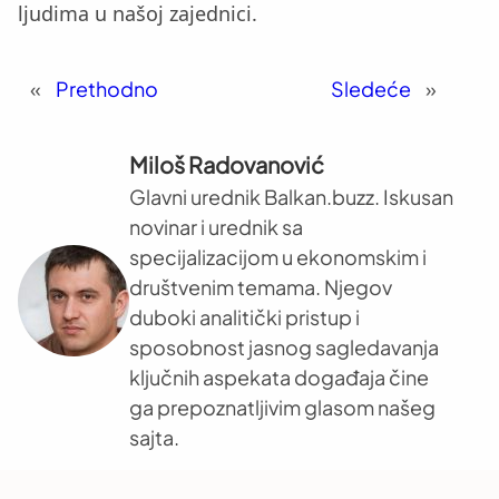
ljudima u našoj zajednici.
«
Prethodno
Sledeće
»
Miloš Radovanović
Glavni urednik Balkan.buzz. Iskusan
novinar i urednik sa
specijalizacijom u ekonomskim i
društvenim temama. Njegov
duboki analitički pristup i
sposobnost jasnog sagledavanja
ključnih aspekata događaja čine
ga prepoznatljivim glasom našeg
sajta.