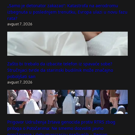
„Samo je detonator zakazao“: Katastrofa na aerodromu
izbegnuta u poslednjem trenutku, Evropa ulazi u novu fazu
rata?
avgust 7, 2026
Zašto bi trebalo da izbacite telefon iz spavaće sobe?
Stručnjaci tvrde da starinski budilnik može značajno
poboljšati san
avgust 7, 2026
Prigovor Udruženja žrtava genocida protiv RTRS zbog
priloga o Potočarima: Ne smemo dozvoliti javno
ponižavanje i dehumanizaciju preživelih – Region