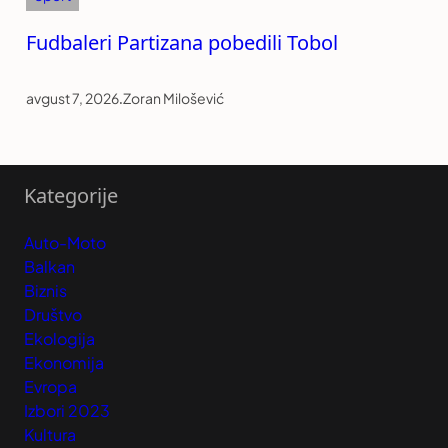
Fudbaleri Partizana pobedili Tobol
avgust 7, 2026
.
Zoran Milošević
Kategorije
Auto-Moto
Balkan
Biznis
Društvo
Ekologija
Ekonomija
Evropa
Izbori 2023
Kultura