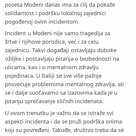
poseta Modeni danas ima za cilj da pokaže
solidarnost i podršku lokalnoj zajednici
pogođenoj ovim incidentom.
Incident u Modeni nije samo tragedija za
žrtve i njihove porodice, već i za celu
zajednicu. Takvi događaji ostavljaju duboke
ožiljke i postavljaju pitanja o bezbednosti na
ulicama, kao i o mentalnom zdravlju
pojedinaca. U Italiji se sve više pažnje
posvećuje problemima mentalnog zdravlja, ali
se i dalje suočavamo sa izazovima kada je u
pitanju sprečavanje sličnih incidenata.
U ovom trenutku je važno da se istraže svi
aspekti incidenta i da se pruži podrška onima
koji su povređeni. Takođe, društvo treba da se