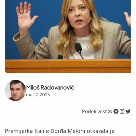
Miloš Radovanović
maj 17, 2026
Link
Facebook
Instagram
Twitter
Podeli vest
Premijerka Italije Đorđa Meloni otkazala je