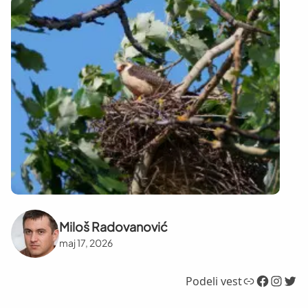
Miloš Radovanović
maj 17, 2026
Link
Facebook
Instagram
Twitter
Podeli vest