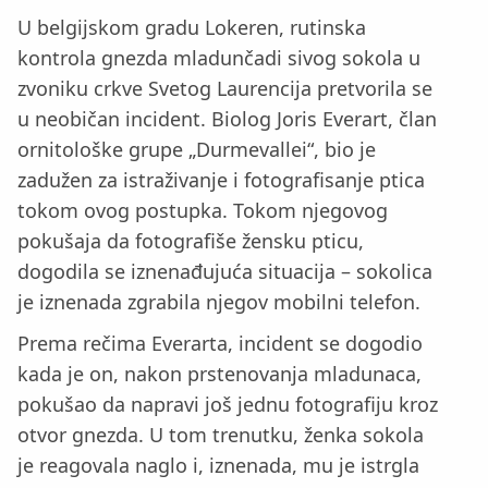
U belgijskom gradu Lokeren, rutinska
kontrola gnezda mladunčadi sivog sokola u
zvoniku crkve Svetog Laurencija pretvorila se
u neobičan incident. Biolog Joris Everart, član
ornitološke grupe „Durmevallei“, bio je
zadužen za istraživanje i fotografisanje ptica
tokom ovog postupka. Tokom njegovog
pokušaja da fotografiše žensku pticu,
dogodila se iznenađujuća situacija – sokolica
je iznenada zgrabila njegov mobilni telefon.
Prema rečima Everarta, incident se dogodio
kada je on, nakon prstenovanja mladunaca,
pokušao da napravi još jednu fotografiju kroz
otvor gnezda. U tom trenutku, ženka sokola
je reagovala naglo i, iznenada, mu je istrgla