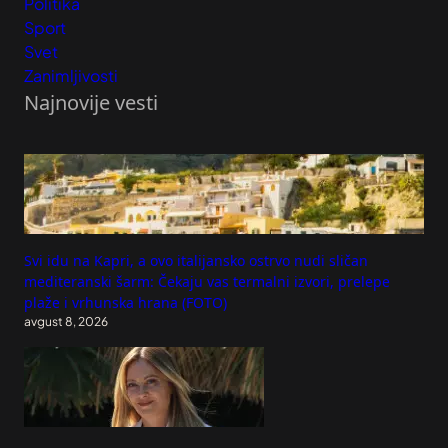
Politika
Sport
Svet
Zanimljivosti
Najnovije vesti
Svi idu na Kapri, a ovo italijansko ostrvo nudi sličan
mediteranski šarm: Čekaju vas termalni izvori, prelepe
plaže i vrhunska hrana (FOTO)
avgust 8, 2026