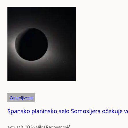
Zanimljivosti
Špansko planinsko selo Somosijera očekuje vel
avgust 8, 2026
.
Miloš Radovanović