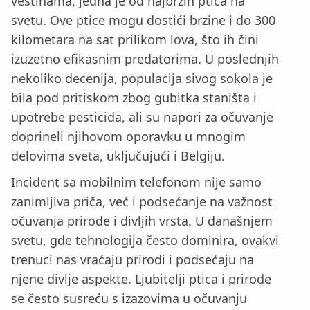
veštinama, jedna je od najbržih ptica na
svetu. Ove ptice mogu dostići brzine i do 300
kilometara na sat prilikom lova, što ih čini
izuzetno efikasnim predatorima. U poslednjih
nekoliko decenija, populacija sivog sokola je
bila pod pritiskom zbog gubitka staništa i
upotrebe pesticida, ali su napori za očuvanje
doprineli njihovom oporavku u mnogim
delovima sveta, uključujući i Belgiju.
Incident sa mobilnim telefonom nije samo
zanimljiva priča, već i podsećanje na važnost
očuvanja prirode i divljih vrsta. U današnjem
svetu, gde tehnologija često dominira, ovakvi
trenuci nas vraćaju prirodi i podsećaju na
njene divlje aspekte. Ljubitelji ptica i prirode
se često susreću s izazovima u očuvanju