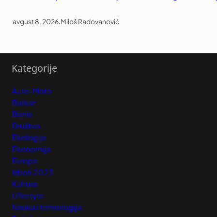
avgust 8, 2026
.
Miloš Radovanović
Kategorije
Auto-Moto
Balkan
Biznis
Društvo
Ekologija
Ekonomija
Evropa
Izbori 2023
Kultura
Lifestyle
Nauka i tehnologija