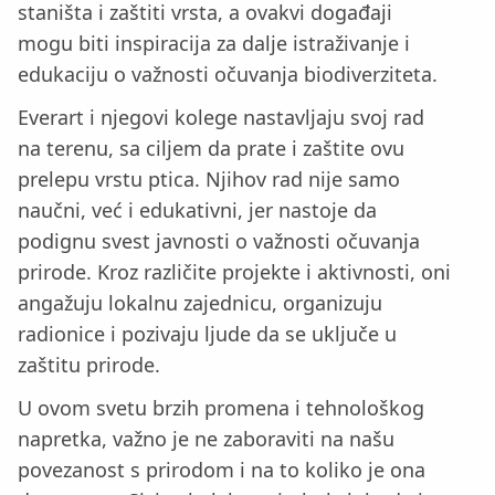
staništa i zaštiti vrsta, a ovakvi događaji
mogu biti inspiracija za dalje istraživanje i
edukaciju o važnosti očuvanja biodiverziteta.
Everart i njegovi kolege nastavljaju svoj rad
na terenu, sa ciljem da prate i zaštite ovu
prelepu vrstu ptica. Njihov rad nije samo
naučni, već i edukativni, jer nastoje da
podignu svest javnosti o važnosti očuvanja
prirode. Kroz različite projekte i aktivnosti, oni
angažuju lokalnu zajednicu, organizuju
radionice i pozivaju ljude da se uključe u
zaštitu prirode.
U ovom svetu brzih promena i tehnološkog
napretka, važno je ne zaboraviti na našu
povezanost s prirodom i na to koliko je ona