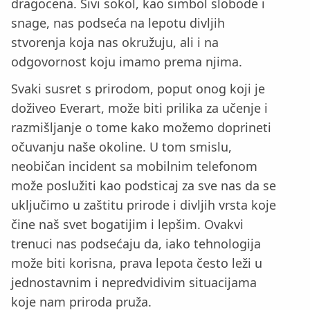
dragocena. Sivi sokol, kao simbol slobode i
snage, nas podseća na lepotu divljih
stvorenja koja nas okružuju, ali i na
odgovornost koju imamo prema njima.
Svaki susret s prirodom, poput onog koji je
doživeo Everart, može biti prilika za učenje i
razmišljanje o tome kako možemo doprineti
očuvanju naše okoline. U tom smislu,
neobičan incident sa mobilnim telefonom
može poslužiti kao podsticaj za sve nas da se
uključimo u zaštitu prirode i divljih vrsta koje
čine naš svet bogatijim i lepšim. Ovakvi
trenuci nas podsećaju da, iako tehnologija
može biti korisna, prava lepota često leži u
jednostavnim i nepredvidivim situacijama
koje nam priroda pruža.