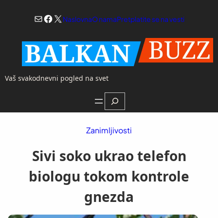
Skoči
Mail
Facebook
X
na
Naslovna
O nama
Pretplatite se na vesti
sadržaj
Vaš svakodnevni pogled na svet
Search
Zanimljivosti
Sivi soko ukrao telefon
biologu tokom kontrole
gnezda