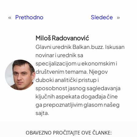
«
Prethodno
Sledeće
»
Miloš Radovanović
Glavni urednik Balkan.buzz. Iskusan
novinar i urednik sa
specijalizacijom u ekonomskim i
društvenim temama. Njegov
duboki analitički pristup i
sposobnost jasnog sagledavanja
ključnih aspekata događaja čine
ga prepoznatljivim glasom našeg
sajta.
OBAVEZNO PROČITAJTE OVE ČLANKE: