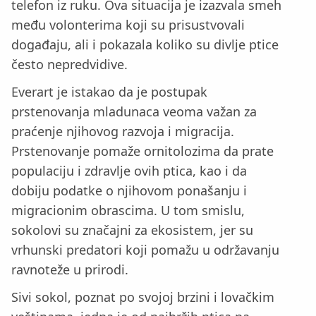
telefon iz ruku. Ova situacija je izazvala smeh
među volonterima koji su prisustvovali
događaju, ali i pokazala koliko su divlje ptice
često nepredvidive.
Everart je istakao da je postupak
prstenovanja mladunaca veoma važan za
praćenje njihovog razvoja i migracija.
Prstenovanje pomaže ornitolozima da prate
populaciju i zdravlje ovih ptica, kao i da
dobiju podatke o njihovom ponašanju i
migracionim obrascima. U tom smislu,
sokolovi su značajni za ekosistem, jer su
vrhunski predatori koji pomažu u održavanju
ravnoteže u prirodi.
Sivi sokol, poznat po svojoj brzini i lovačkim