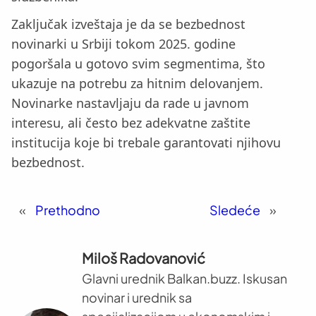
Zaključak izveštaja je da se bezbednost
novinarki u Srbiji tokom 2025. godine
pogoršala u gotovo svim segmentima, što
ukazuje na potrebu za hitnim delovanjem.
Novinarke nastavljaju da rade u javnom
interesu, ali često bez adekvatne zaštite
institucija koje bi trebale garantovati njihovu
bezbednost.
«
Prethodno
Sledeće
»
Miloš Radovanović
Glavni urednik Balkan.buzz. Iskusan
novinar i urednik sa