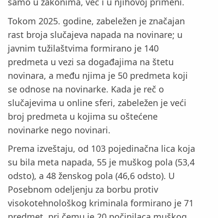
samo u zakonima, već i u njihovoj primeni.
Tokom 2025. godine, zabeležen je značajan
rast broja slučajeva napada na novinare; u
javnim tužilaštvima formirano je 140
predmeta u vezi sa događajima na štetu
novinara, a među njima je 50 predmeta koji
se odnose na novinarke. Kada je reč o
slučajevima u online sferi, zabeležen je veći
broj predmeta u kojima su oštećene
novinarke nego novinari.
Prema izveštaju, od 103 pojedinačna lica koja
su bila meta napada, 55 je muškog pola (53,4
odsto), a 48 ženskog pola (46,6 odsto). U
Posebnom odeljenju za borbu protiv
visokotehnološkog kriminala formirano je 71
predmet, pri čemu je 20 počinilaca muškog