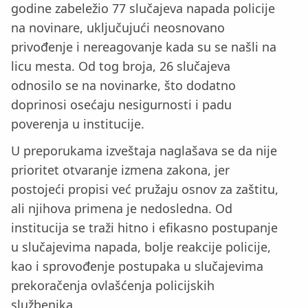
godine zabeležio 77 slučajeva napada policije
na novinare, uključujući neosnovano
privođenje i nereagovanje kada su se našli na
licu mesta. Od tog broja, 26 slučajeva
odnosilo se na novinarke, što dodatno
doprinosi osećaju nesigurnosti i padu
poverenja u institucije.
U preporukama izveštaja naglašava se da nije
prioritet otvaranje izmena zakona, jer
postojeći propisi već pružaju osnov za zaštitu,
ali njihova primena je nedosledna. Od
institucija se traži hitno i efikasno postupanje
u slučajevima napada, bolje reakcije policije,
kao i sprovođenje postupaka u slučajevima
prekoračenja ovlašćenja policijskih
službenika.