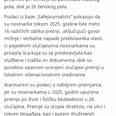
pola, dok je 26 ženskog pola.
Podaci iz baze „SafeJournalists“ pokazuju da
su novinarke tokom 2025. godine bile mete
16 različitih oblika pretnji, uključujući govor
mržnje i verbalne napade predstavnika vlasti.
U pojedinim slučajevima novinarkama su
prilazila lica koja su se predstavljala kao
službena i tražila im dokumenta, dok su
posebno opasnim ocenjeni slučajevi pretnji u
lokalnim višenacionalnim sredinama.
Alarmantni su podaci o ozbiljnim pretnjama,
jer su novinarkama u 2025. godini upućene
pretnje po život i fizičku bezbednost u 26
slučajeva. Pretnje su stizale direktno, na ulici i
tokom događaja, kao i putem društvenih