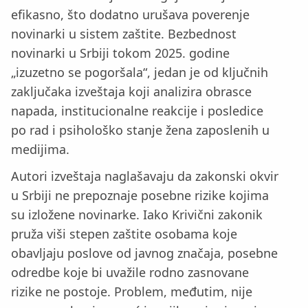
efikasno, što dodatno urušava poverenje
novinarki u sistem zaštite. Bezbednost
novinarki u Srbiji tokom 2025. godine
„izuzetno se pogoršala“, jedan je od ključnih
zaključaka izveštaja koji analizira obrasce
napada, institucionalne reakcije i posledice
po rad i psihološko stanje žena zaposlenih u
medijima.
Autori izveštaja naglašavaju da zakonski okvir
u Srbiji ne prepoznaje posebne rizike kojima
su izložene novinarke. Iako Krivični zakonik
pruža viši stepen zaštite osobama koje
obavljaju poslove od javnog značaja, posebne
odredbe koje bi uvažile rodno zasnovane
rizike ne postoje. Problem, međutim, nije