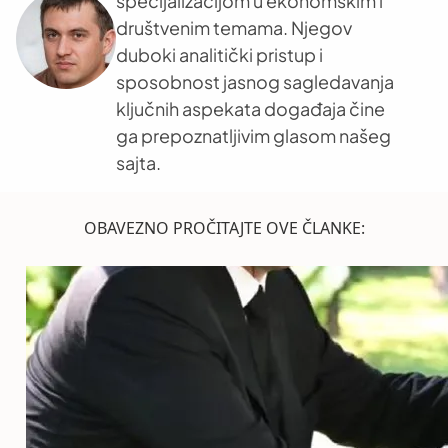
specijalizacijom u ekonomskim i
društvenim temama. Njegov
duboki analitički pristup i
sposobnost jasnog sagledavanja
ključnih aspekata događaja čine
ga prepoznatljivim glasom našeg
sajta.
OBAVEZNO PROČITAJTE OVE ČLANKE: