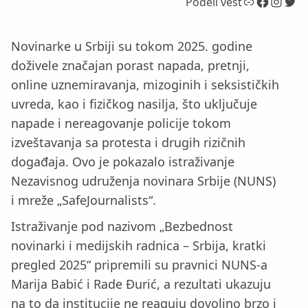
Link
Facebook
Instagram
Twitter
Podeli vest
Novinarke u Srbiji su tokom 2025. godine
doživele značajan porast napada, pretnji,
online uznemiravanja, mizoginih i seksističkih
uvreda, kao i fizičkog nasilja, što uključuje
napade i nereagovanje policije tokom
izveštavanja sa protesta i drugih rizičnih
događaja. Ovo je pokazalo istraživanje
Nezavisnog udruženja novinara Srbije (NUNS)
i mreže „SafeJournalists“.
Istraživanje pod nazivom „Bezbednost
novinarki i medijskih radnica – Srbija, kratki
pregled 2025“ pripremili su pravnici NUNS-a
Marija Babić i Rade Đurić, a rezultati ukazuju
na to da institucije ne reaguju dovoljno brzo i