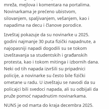
mreža, mejlova i komentara na portalima.
Novinarkama je prećeno ubistvom,
silovanjem, spaljivanjem, vešanjem, kao i
napadima na decu i članove porodice.
Izveštaj pokazuje da su novinarke u 2025.
godini najmanje 30 puta fizički napadnute, a
najopasniji napadi dogodili su se tokom
izveštavanja sa studentskih i građanskih
protesta, kao i tokom mitinga i izbornih dana.
Neki od tih napada izvršili su pripadnici
policije, a novinarke su često bile fizički
ometane u radu. U izveštaju se navodi da su
policajci bili svedoci napada, ali su odbijali da
pruže pomoć napadnutim novinarkama.
NUNS je od marta do kraja decembra 2025.