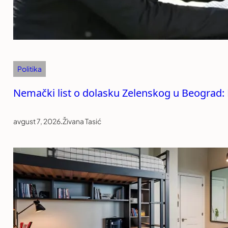
Politika
Nemački list o dolasku Zelenskog u Beograd: R
avgust 7, 2026
.
Živana Tasić