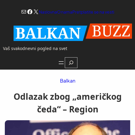
Skoči
Mail
Facebook
X
na
Naslovna
O nama
Pretplatite se na vesti
sadržaj
Vaš svakodnevni pogled na svet
Search
Balkan
Odlazak zbog „američkog
čeda“ – Region