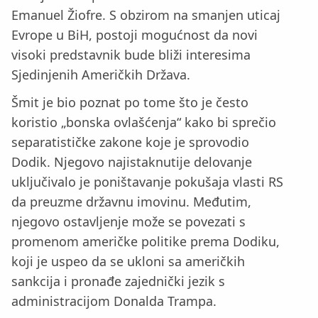
Emanuel Žiofre. S obzirom na smanjen uticaj
Evrope u BiH, postoji mogućnost da novi
visoki predstavnik bude bliži interesima
Sjedinjenih Američkih Država.
Šmit je bio poznat po tome što je često
koristio „bonska ovlašćenja“ kako bi sprečio
separatističke zakone koje je sprovodio
Dodik. Njegovo najistaknutije delovanje
uključivalo je poništavanje pokušaja vlasti RS
da preuzme državnu imovinu. Međutim,
njegovo ostavljenje može se povezati s
promenom američke politike prema Dodiku,
koji je uspeo da se ukloni sa američkih
sankcija i pronađe zajednički jezik s
administracijom Donalda Trampa.