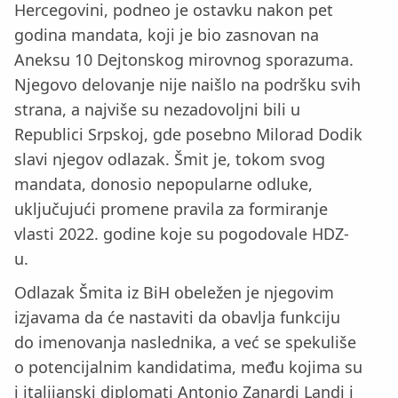
Hercegovini, podneo je ostavku nakon pet
godina mandata, koji je bio zasnovan na
Aneksu 10 Dejtonskog mirovnog sporazuma.
Njegovo delovanje nije naišlo na podršku svih
strana, a najviše su nezadovoljni bili u
Republici Srpskoj, gde posebno Milorad Dodik
slavi njegov odlazak. Šmit je, tokom svog
mandata, donosio nepopularne odluke,
uključujući promene pravila za formiranje
vlasti 2022. godine koje su pogodovale HDZ-
u.
Odlazak Šmita iz BiH obeležen je njegovim
izjavama da će nastaviti da obavlja funkciju
do imenovanja naslednika, a već se spekuliše
o potencijalnim kandidatima, među kojima su
i italijanski diplomati Antonio Zanardi Landi i