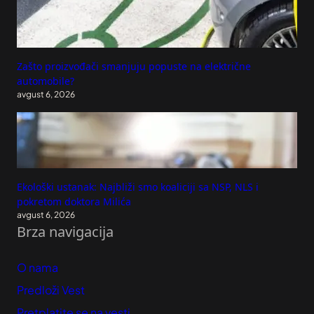
Zašto proizvođači smanjuju popuste na električne
automobile?
avgust 6, 2026
Ekološki ustanak: Najbliži smo koaliciji sa NSP, NLS i
pokretom doktora Milića
avgust 6, 2026
Brza navigacija
O nama
Predloži Vest
Pretplatite se na vesti