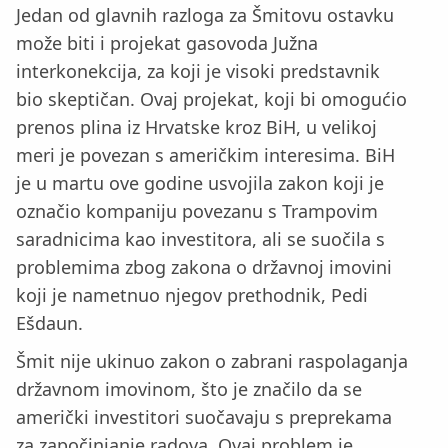
Jedan od glavnih razloga za Šmitovu ostavku
može biti i projekat gasovoda Južna
interkonekcija, za koji je visoki predstavnik
bio skeptičan. Ovaj projekat, koji bi omogućio
prenos plina iz Hrvatske kroz BiH, u velikoj
meri je povezan s američkim interesima. BiH
je u martu ove godine usvojila zakon koji je
označio kompaniju povezanu s Trampovim
saradnicima kao investitora, ali se suočila s
problemima zbog zakona o državnoj imovini
koji je nametnuo njegov prethodnik, Pedi
Ešdaun.
Šmit nije ukinuo zakon o zabrani raspolaganja
državnom imovinom, što je značilo da se
američki investitori suočavaju s preprekama
za započinjanje radova. Ovaj problem je