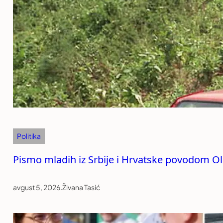
Politika
Pismo mladih iz Srbije i Hrvatske povodom Ol
avgust 5, 2026
.
Živana Tasić