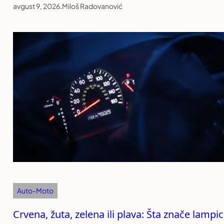
avgust 9, 2026
.
Miloš Radovanović
Auto-Moto
Crvena, žuta, zelena ili plava: Šta znače lamp