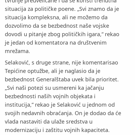
tvrdnje preuveličane i da se koristi trenutna
situacija za političke poene. „Svi znamo da je
situacija kompleksna, ali ne možemo da
dozvolimo da se bezbednost naše vojske
dovodi u pitanje zbog političkih igara,“ rekao
je jedan od komentatora na društvenim
mrežama.
Selaković, s druge strane, nije komentarisao
Tepićine optužbe, ali je naglasio da je
bezbednost Generalštaba uvek bila prioritet.
„Svi naši potezi su usmereni ka jačanju
bezbednosti naših vojnih objekata i
institucija,“ rekao je Selaković u jednom od
svojih nedavnih obraćanja. On je dodao da će
vlada nastaviti da ulaže sredstva u
modernizaciju i zaštitu vojnih kapaciteta.