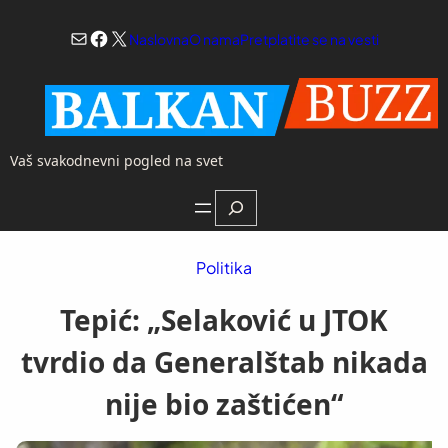
Skoči
Mail
Facebook
X
na
Naslovna
O nama
Pretplatite se na vesti
sadržaj
Vaš svakodnevni pogled na svet
Search
Politika
Tepić: „Selaković u JTOK
tvrdio da Generalštab nikada
nije bio zaštićen“