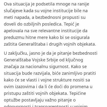
Ova situacija je podsetila mnoge na ranije
slučajeve kada su vojne institucije bile na
meti napada, a bezbednosni propusti su
doveli do ozbiljnih posledica. Tepić je
apelovala na sve relevantne institucije da
preduzmu hitne mere kako bi se osigurala
zaštita Generalštaba i drugih vojnih objekata.
U zaključku, jasno je da je pitanje bezbednosti
Generalštaba Vojske Srbije od ključnog
značaja za nacionalnu sigurnost. Kako se
situacija bude razvijala, biće zanimljivo pratiti
kako će se vlasti i vojne strukture nositi sa
ovim izazovima i da li će doći do promena u
pristupu zaštiti vojnih objekata. Tepićine
optužbe postavljaju važno pitanje o
odgovornosti i transparentnosti u vojnim