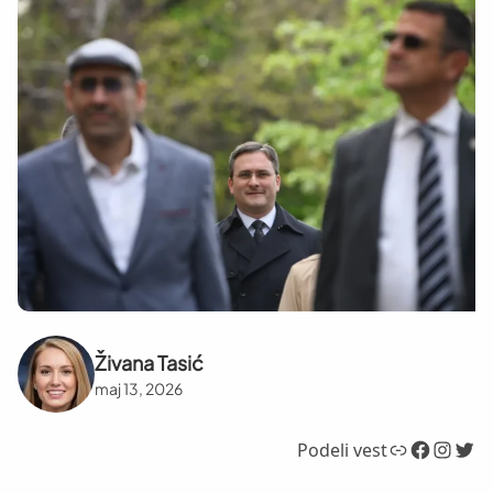
Živana Tasić
maj 13, 2026
Link
Facebook
Instagram
Twitter
Podeli vest