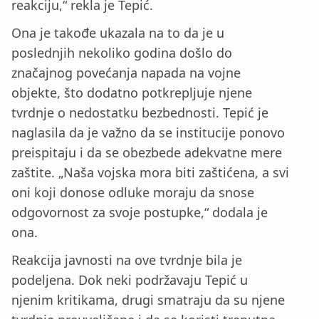
reakciju,“ rekla je Tepić.
Ona je takođe ukazala na to da je u
poslednjih nekoliko godina došlo do
značajnog povećanja napada na vojne
objekte, što dodatno potkrepljuje njene
tvrdnje o nedostatku bezbednosti. Tepić je
naglasila da je važno da se institucije ponovo
preispitaju i da se obezbede adekvatne mere
zaštite. „Naša vojska mora biti zaštićena, a svi
oni koji donose odluke moraju da snose
odgovornost za svoje postupke,“ dodala je
ona.
Reakcija javnosti na ove tvrdnje bila je
podeljena. Dok neki podržavaju Tepić u
njenim kritikama, drugi smatraju da su njene