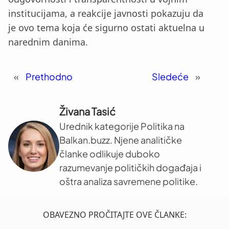
institucijama, a reakcije javnosti pokazuju da
je ovo tema koja će sigurno ostati aktuelna u
narednim danima.
«
Prethodno
Sledeće
»
Živana Tasić
Urednik kategorije Politika na
Balkan.buzz. Njene analitičke
članke odlikuje duboko
razumevanje političkih događaja i
oštra analiza savremene politike.
OBAVEZNO PROČITAJTE OVE ČLANKE: