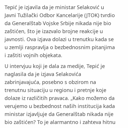
Tepić je izjavila da je ministar Selaković u
Javni Tužilački Odbor Kancelarije (JTOK) tvrdio
da Generalštab Vojske Srbije nikada nije bio
zaštićen, što je izazvalo brojne reakcije u
javnosti. Ova izjava dolazi u trenutku kada se
u zemlji raspravlja o bezbednosnim pitanjima
i zaštiti vojnih objekata.
U intervjuu koji je dala za medije, Tepić je
naglasila da je izjava Selakovića
zabrinjavajuća, posebno s obzirom na
trenutnu situaciju u regionu i pretnje koje
dolaze iz različitih pravaca. „Kako možemo da
verujemo u bezbednost naših institucija kada
ministar izjavljuje da Generalštab nikada nije
bio zaštićen? To je alarmantno i zahteva hitnu