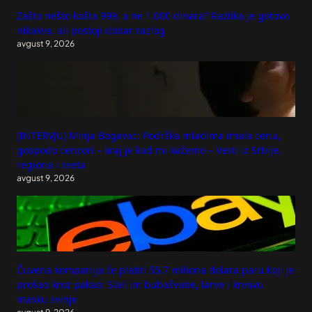
Zašto nešto košta 999, a ne 1.000 dinara? Razlika je gotovo
nikakva, ali postoji dobar razlog
avgust 9, 2026
(INTERVJU) Minja Bogavac: Podrška mladima imala cenu,
gospodo cenzori – kraj je kad mi kažemo – Vesti iz Srbije,
regiona i sveta
avgust 9, 2026
Čuvena kompanija će platiti 55,7 miliona dolara paru koji je
prošao kroz pakao: Slali im bubašvabe, larve i krvavu
masku svinje