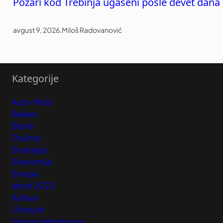
Požari kod Trebinja ugašeni posle devet dana
avgust 9, 2026
.
Miloš Radovanović
Kategorije
Auto-Moto
Balkan
Biznis
Društvo
Ekologija
Ekonomija
Evropa
Izbori 2023
Kultura
Lifestyle
Nauka i tehnologija