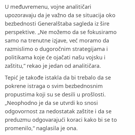
U međuvremenu, vojne analitičari
upozoravaju da je važno da se situacija oko
bezbednosti Generalštaba sagleda iz šire
perspektive. „Ne možemo da se fokusiramo
samo na trenutne izjave, već moramo da
razmislimo o dugoročnim strategijama i
politikama koje će ojačati našu vojsku i
zaštitu,“ rekao je jedan od analitičara.
Tepić je takođe istakla da bi trebalo da se
pokrene istraga o svim bezbednosnim
propustima koji su se desili u prošlosti.
„Neophodno je da se utvrdi ko snosi
odgovornost za nedostatak zaštite i da se
preduzmu odgovarajući koraci kako bi se to
promenilo,“ naglasila je ona.