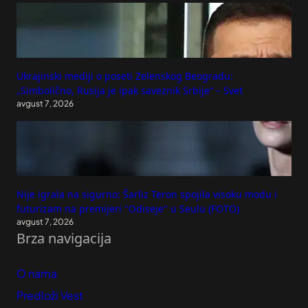
Ukrajinski mediji o poseti Zelenskog Beogradu:
„Simbolično, Rusija je ipak saveznik Srbije“ – Svet
avgust 7, 2026
Nije igrala na sigurno: Šarliz Teron spojila visoku modu i
futurizam na premijeri "Odiseje" u Seulu (FOTO)
avgust 7, 2026
Brza navigacija
O nama
Predloži Vest