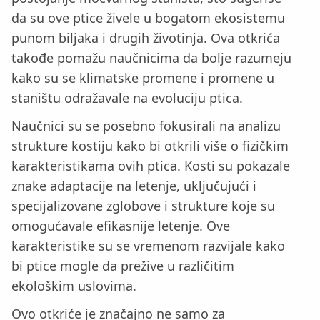
da su ove ptice živele u bogatom ekosistemu
punom biljaka i drugih životinja. Ova otkrića
takođe pomažu naučnicima da bolje razumeju
kako su se klimatske promene i promene u
staništu odražavale na evoluciju ptica.
Naučnici su se posebno fokusirali na analizu
strukture kostiju kako bi otkrili više o fizičkim
karakteristikama ovih ptica. Kosti su pokazale
znake adaptacije na letenje, uključujući i
specijalizovane zglobove i strukture koje su
omogućavale efikasnije letenje. Ove
karakteristike su se vremenom razvijale kako
bi ptice mogle da prežive u različitim
ekološkim uslovima.
Ovo otkriće je značajno ne samo za