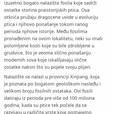
izuzetno bogato nalazište fosila koje sadrži
ostatke stotina praistorijskih ptica. Ova
otkrića pružaju dragocene uvide u evoluciju
ptica i njihovo ponašanje tokom ranog
perioda njihove istorije. Među fosilima
pronađenim na ovom lokalitetu, neki su imali
polomljene kosti koje su bile zdrobljene u
grudvice, što je veoma slično ponašanju
modernih sova koje iskašljavaju slične
ostatke nakon što su pojele svoju plijen.
Nalazište se nalazi u provinciji Xinjiang, koja
je poznata po bogatom geološkom nasleđu i
velikom broju fosilnih ostataka. Ovi fosili
datiraju iz perioda pre više od 100 miliona
godina, kada su ptice tek počele da se
razvijaju u različite vrste koje poznajemo