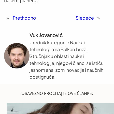
našem planetu.
«
Prethodno
Sledeće
»
Vuk Jovanović
Urednik kategorije Nauka i
tehnologija na Balkan.buzz.
Stručnjak u oblasti nauke i
tehnologije, njegovi članci se ističu
jasnom analizom inovacija i naučnih
dostignuća.
OBAVEZNO PROČITAJTE OVE ČLANKE: