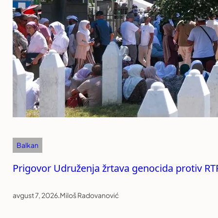
Balkan
Prigovor Udruženja žrtava genocida protiv RT
avgust 7, 2026
.
Miloš Radovanović