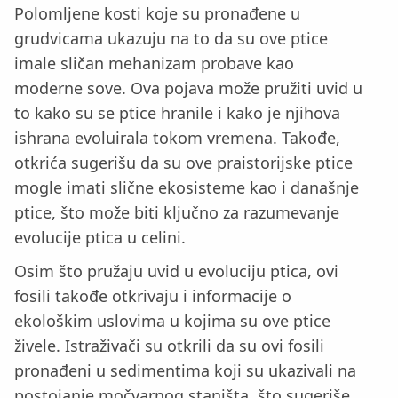
Polomljene kosti koje su pronađene u
grudvicama ukazuju na to da su ove ptice
imale sličan mehanizam probave kao
moderne sove. Ova pojava može pružiti uvid u
to kako su se ptice hranile i kako je njihova
ishrana evoluirala tokom vremena. Takođe,
otkrića sugerišu da su ove praistorijske ptice
mogle imati slične ekosisteme kao i današnje
ptice, što može biti ključno za razumevanje
evolucije ptica u celini.
Osim što pružaju uvid u evoluciju ptica, ovi
fosili takođe otkrivaju i informacije o
ekološkim uslovima u kojima su ove ptice
živele. Istraživači su otkrili da su ovi fosili
pronađeni u sedimentima koji su ukazivali na
postojanje močvarnog staništa, što sugeriše