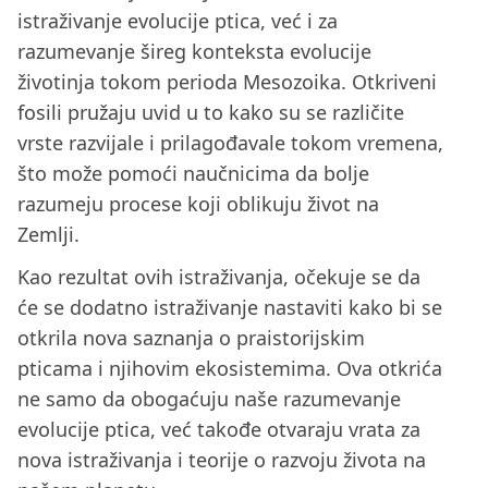
istraživanje evolucije ptica, već i za
razumevanje šireg konteksta evolucije
životinja tokom perioda Mesozoika. Otkriveni
fosili pružaju uvid u to kako su se različite
vrste razvijale i prilagođavale tokom vremena,
što može pomoći naučnicima da bolje
razumeju procese koji oblikuju život na
Zemlji.
Kao rezultat ovih istraživanja, očekuje se da
će se dodatno istraživanje nastaviti kako bi se
otkrila nova saznanja o praistorijskim
pticama i njihovim ekosistemima. Ova otkrića
ne samo da obogaćuju naše razumevanje
evolucije ptica, već takođe otvaraju vrata za
nova istraživanja i teorije o razvoju života na