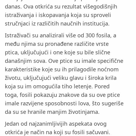
danas. Ova otkrića su rezultat višegodišnjih
istraživanja i iskopavanja koja su sproveli
stručnjaci iz različitih naučnih institucija.
Istraživači su analizirali više od 300 fosila, a
među njima su pronađene različite vrste
ptica, uključujući i one koje su bile slične
današnjim sova. Ove ptice su imale specifične
karakteristike koje su ih prilagodile noćnom
životu, uključujući veliku glavu i široka krila
koja su im omogućila tiho letenje. Pored
toga, fosili pokazuju znakove da su ove ptice
imale razvijene sposobnosti lova, što sugeriše
da su se hranile manjim životinjama.
Jedan od najzanimljivijih aspekata ovog
otkrića je način na koji su fosili sačuvani.