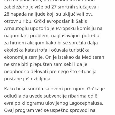
zabeleženo je više od 27 smrtnih slučajeva i
28 napada na ljude koji su uključivali ovu
otrovnu ribu. Grčki evroposlanik Sakis
Arnautoglu upozorio je Evropsku komisiju na
nagomilani problem, naglašavajući potrebu
za hitnom akcijom kako bi se sprečila dalja
ekološka katastrofa i očuvala turistička
ekonomija zemlje. On je istakao da Mediteran
ne sme biti prepušten sam sebi i da je
neophodno delovati pre nego što situacija
postane još ozbiljnija.
Kako bi se suočila sa ovom pretnjom, Grčka je
odlučila da uvede subvencije ribarima od 6
evra po kilogramu ulovljenog Lagocephalusa.
Ovaj program već se uspešno sprovodi na