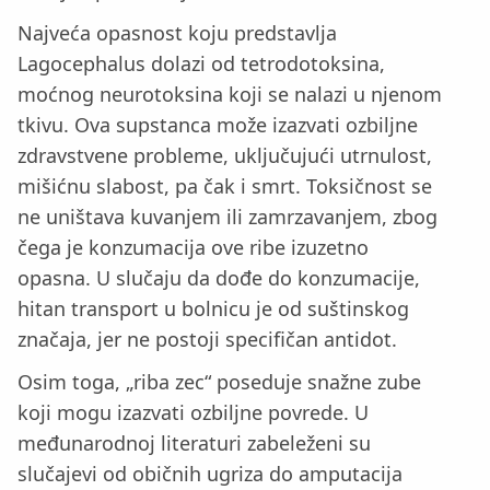
Najveća opasnost koju predstavlja
Lagocephalus dolazi od tetrodotoksina,
moćnog neurotoksina koji se nalazi u njenom
tkivu. Ova supstanca može izazvati ozbiljne
zdravstvene probleme, uključujući utrnulost,
mišićnu slabost, pa čak i smrt. Toksičnost se
ne uništava kuvanjem ili zamrzavanjem, zbog
čega je konzumacija ove ribe izuzetno
opasna. U slučaju da dođe do konzumacije,
hitan transport u bolnicu je od suštinskog
značaja, jer ne postoji specifičan antidot.
Osim toga, „riba zec“ poseduje snažne zube
koji mogu izazvati ozbiljne povrede. U
međunarodnoj literaturi zabeleženi su
slučajevi od običnih ugriza do amputacija