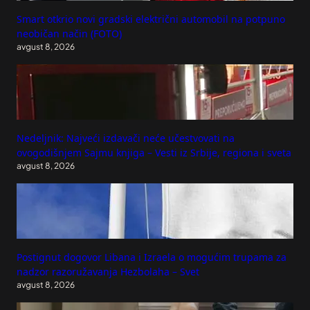
Smart otkrio novi gradski električni automobil na potpuno
neobičan način (FOTO)
avgust 8, 2026
Nedeljnik: Najveći izdavači neće učestvovati na
ovogodišnjem Sajmu knjiga – Vesti iz Srbije, regiona i sveta
avgust 8, 2026
Postignut dogovor Libana i Izraela o mogućim trupama za
nadzor razoružavanja Hezbolaha – Svet
avgust 8, 2026