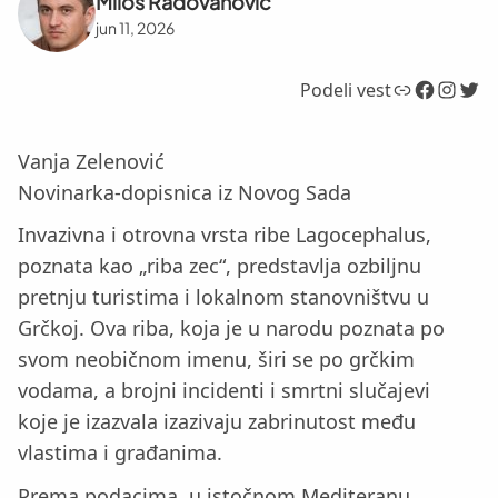
Miloš Radovanović
jun 11, 2026
Link
Facebook
Instagram
Twitter
Podeli vest
Vanja Zelenović
Novinarka-dopisnica iz Novog Sada
Invazivna i otrovna vrsta ribe Lagocephalus,
poznata kao „riba zec“, predstavlja ozbiljnu
pretnju turistima i lokalnom stanovništvu u
Grčkoj. Ova riba, koja je u narodu poznata po
svom neobičnom imenu, širi se po grčkim
vodama, a brojni incidenti i smrtni slučajevi
koje je izazvala izazivaju zabrinutost među
vlastima i građanima.
Prema podacima, u istočnom Mediteranu