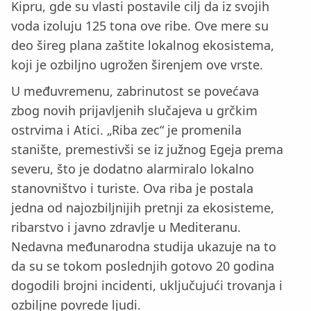
Kipru, gde su vlasti postavile cilj da iz svojih
voda izoluju 125 tona ove ribe. Ove mere su
deo šireg plana zaštite lokalnog ekosistema,
koji je ozbiljno ugrožen širenjem ove vrste.
U međuvremenu, zabrinutost se povećava
zbog novih prijavljenih slučajeva u grčkim
ostrvima i Atici. „Riba zec“ je promenila
stanište, premestivši se iz južnog Egeja prema
severu, što je dodatno alarmiralo lokalno
stanovništvo i turiste. Ova riba je postala
jedna od najozbiljnijih pretnji za ekosisteme,
ribarstvo i javno zdravlje u Mediteranu.
Nedavna međunarodna studija ukazuje na to
da su se tokom poslednjih gotovo 20 godina
dogodili brojni incidenti, uključujući trovanja i
ozbiljne povrede ljudi.