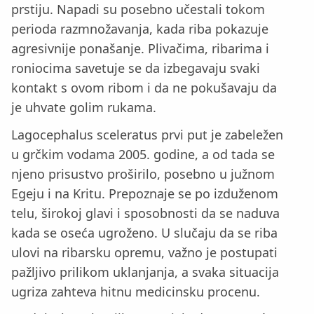
prstiju. Napadi su posebno učestali tokom
perioda razmnožavanja, kada riba pokazuje
agresivnije ponašanje. Plivačima, ribarima i
roniocima savetuje se da izbegavaju svaki
kontakt s ovom ribom i da ne pokušavaju da
je uhvate golim rukama.
Lagocephalus sceleratus prvi put je zabeležen
u grčkim vodama 2005. godine, a od tada se
njeno prisustvo proširilo, posebno u južnom
Egeju i na Kritu. Prepoznaje se po izduženom
telu, širokoj glavi i sposobnosti da se naduva
kada se oseća ugroženo. U slučaju da se riba
ulovi na ribarsku opremu, važno je postupati
pažljivo prilikom uklanjanja, a svaka situacija
ugriza zahteva hitnu medicinsku procenu.