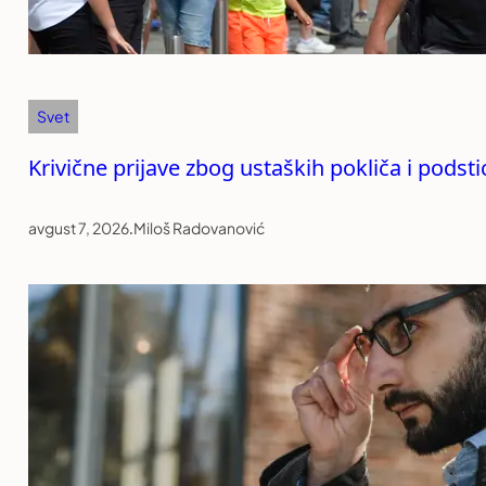
Svet
Krivične prijave zbog ustaških pokliča i podst
avgust 7, 2026
.
Miloš Radovanović