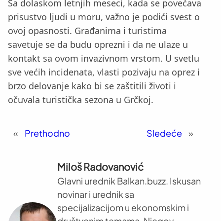
Sa dolaskom letnjih meseci, kada se povećava
prisustvo ljudi u moru, važno je podići svest o
ovoj opasnosti. Građanima i turistima
savetuje se da budu oprezni i da ne ulaze u
kontakt sa ovom invazivnom vrstom. U svetlu
sve većih incidenata, vlasti pozivaju na oprez i
brzo delovanje kako bi se zaštitili životi i
očuvala turistička sezona u Grčkoj.
«
Prethodno
Sledeće
»
Miloš Radovanović
Glavni urednik Balkan.buzz. Iskusan
novinar i urednik sa
specijalizacijom u ekonomskim i
društvenim temama. Njegov