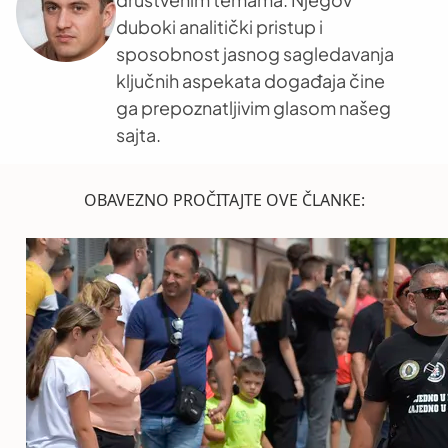
duboki analitički pristup i
sposobnost jasnog sagledavanja
ključnih aspekata događaja čine
ga prepoznatljivim glasom našeg
sajta.
OBAVEZNO PROČITAJTE OVE ČLANKE: