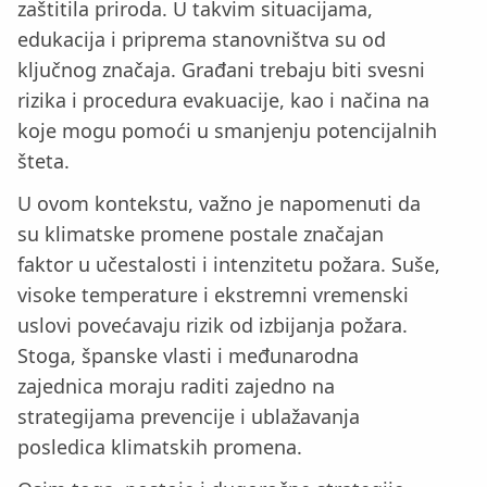
zaštitila priroda. U takvim situacijama,
edukacija i priprema stanovništva su od
ključnog značaja. Građani trebaju biti svesni
rizika i procedura evakuacije, kao i načina na
koje mogu pomoći u smanjenju potencijalnih
šteta.
U ovom kontekstu, važno je napomenuti da
su klimatske promene postale značajan
faktor u učestalosti i intenzitetu požara. Suše,
visoke temperature i ekstremni vremenski
uslovi povećavaju rizik od izbijanja požara.
Stoga, španske vlasti i međunarodna
zajednica moraju raditi zajedno na
strategijama prevencije i ublažavanja
posledica klimatskih promena.