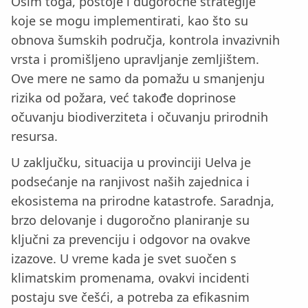
Osim toga, postoje i dugoročne strategije
koje se mogu implementirati, kao što su
obnova šumskih područja, kontrola invazivnih
vrsta i promišljeno upravljanje zemljištem.
Ove mere ne samo da pomažu u smanjenju
rizika od požara, već takođe doprinose
očuvanju biodiverziteta i očuvanju prirodnih
resursa.
U zaključku, situacija u provinciji Uelva je
podsećanje na ranjivost naših zajednica i
ekosistema na prirodne katastrofe. Saradnja,
brzo delovanje i dugoročno planiranje su
ključni za prevenciju i odgovor na ovakve
izazove. U vreme kada je svet suočen s
klimatskim promenama, ovakvi incidenti
postaju sve češći, a potreba za efikasnim