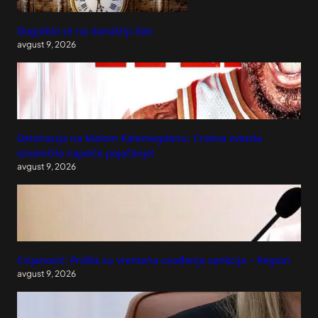
Dogodilo se na današnji dan
avgust 9, 2026
Detonacija na Malom Kalemegdanu: Crvena zvezda
ozvaničila najveće pojačanje!
avgust 9, 2026
Cvijanović: Prošla su vremena uvođenja sankcija – Region
avgust 9, 2026