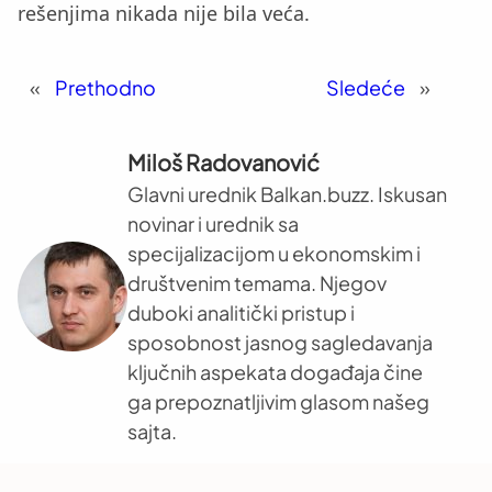
rešenjima nikada nije bila veća.
«
Prethodno
Sledeće
»
Miloš Radovanović
Glavni urednik Balkan.buzz. Iskusan
novinar i urednik sa
specijalizacijom u ekonomskim i
društvenim temama. Njegov
duboki analitički pristup i
sposobnost jasnog sagledavanja
ključnih aspekata događaja čine
ga prepoznatljivim glasom našeg
sajta.