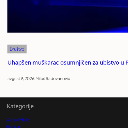
Društvo
Uhapšen muškarac osumnjičen za ubistvo u P
avgust 9, 2026
.
Miloš Radovanović
Kategorije
Auto-Moto
Balkan