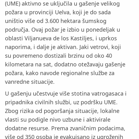
(UME) aktivno se uključila u gašenje velikog
požara u provinciji Uelva, koji je do sada
uništio više od 3.600 hektara šumskog
područja. Ovaj požar je izbio u ponedeljak u
oblasti Viljanueva de los Kastiljes, i uprkos
naporima, i dalje je aktivan. Jaki vetrovi, koji
su povremeno dostizali brzinu od oko 40
kilometara na sat, dodatno otežavaju gašenje
požara, kako navode regionalne službe za
vanredne situacije.
U gašenju učestvuje više stotina vatrogasaca i
pripadnika civilnih službi, uz podršku UME.
Zbog rizika od pogoršanja situacije, lokalne
vlasti su podigle nivo uzbune i aktivirale
dodatne resurse. Prema zvaničnim podacima,
više od 350 osoba je evakuisano iz ugroženih