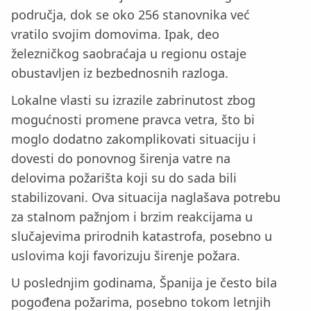
područja, dok se oko 256 stanovnika već
vratilo svojim domovima. Ipak, deo
železničkog saobraćaja u regionu ostaje
obustavljen iz bezbednosnih razloga.
Lokalne vlasti su izrazile zabrinutost zbog
mogućnosti promene pravca vetra, što bi
moglo dodatno zakomplikovati situaciju i
dovesti do ponovnog širenja vatre na
delovima požarišta koji su do sada bili
stabilizovani. Ova situacija naglašava potrebu
za stalnom pažnjom i brzim reakcijama u
slučajevima prirodnih katastrofa, posebno u
uslovima koji favorizuju širenje požara.
U poslednjim godinama, Španija je često bila
pogođena požarima, posebno tokom letnjih