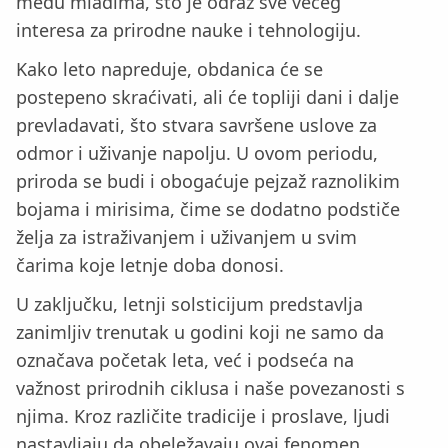
među mladima, što je odraz sve većeg
interesa za prirodne nauke i tehnologiju.
Kako leto napreduje, obdanica će se
postepeno skraćivati, ali će topliji dani i dalje
prevladavati, što stvara savršene uslove za
odmor i uživanje napolju. U ovom periodu,
priroda se budi i obogaćuje pejzaž raznolikim
bojama i mirisima, čime se dodatno podstiče
želja za istraživanjem i uživanjem u svim
čarima koje letnje doba donosi.
U zaključku, letnji solsticijum predstavlja
zanimljiv trenutak u godini koji ne samo da
označava početak leta, već i podseća na
važnost prirodnih ciklusa i naše povezanosti s
njima. Kroz različite tradicije i proslave, ljudi
nastavljaju da obeležavaju ovaj fenomen,