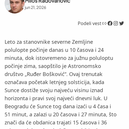
Miloš Radovanović
jun 21, 2026
Link
Facebook
Instagram
Twitter
Podeli vest
Leto za stanovnike severne Zemljine
polulopte počinje danas u 10 časova i 24
minuta, dok istovremeno za južnu poluloptu
počinje zima, saopštilo je Astronomsko
društvo „Ruđer Bošković“. Ovaj trenutak
označava početak letnjeg solsticija, kada
Sunce dostiže svoju najveću visinu iznad
horizonta i pravi svoj najveći dnevni luk. U
Beogradu će Sunce tog dana izaći u 4 časa i
51 minut, a zalazi u 20 časova i 27 minuta, što
znači da će obdanica trajati 15 časova i 36