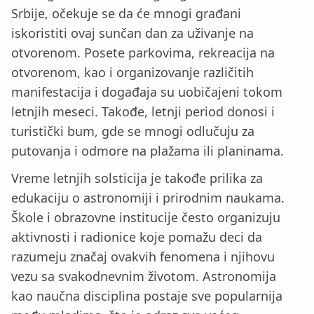
Srbije, očekuje se da će mnogi građani
iskoristiti ovaj sunčan dan za uživanje na
otvorenom. Posete parkovima, rekreacija na
otvorenom, kao i organizovanje različitih
manifestacija i događaja su uobičajeni tokom
letnjih meseci. Takođe, letnji period donosi i
turistički bum, gde se mnogi odlučuju za
putovanja i odmore na plažama ili planinama.
Vreme letnjih solsticija je takođe prilika za
edukaciju o astronomiji i prirodnim naukama.
Škole i obrazovne institucije često organizuju
aktivnosti i radionice koje pomažu deci da
razumeju značaj ovakvih fenomena i njihovu
vezu sa svakodnevnim životom. Astronomija
kao naučna disciplina postaje sve popularnija