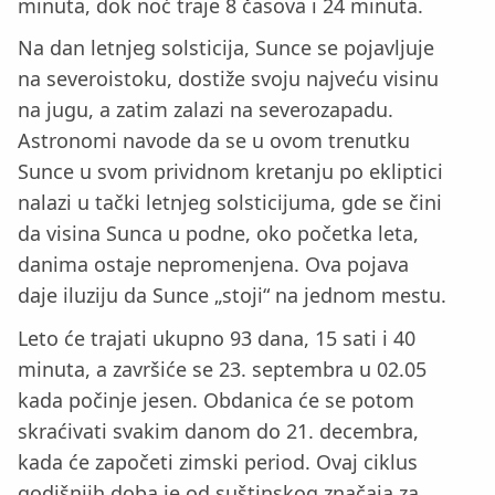
minuta, dok noć traje 8 časova i 24 minuta.
Na dan letnjeg solsticija, Sunce se pojavljuje
na severoistoku, dostiže svoju najveću visinu
na jugu, a zatim zalazi na severozapadu.
Astronomi navode da se u ovom trenutku
Sunce u svom prividnom kretanju po ekliptici
nalazi u tački letnjeg solsticijuma, gde se čini
da visina Sunca u podne, oko početka leta,
danima ostaje nepromenjena. Ova pojava
daje iluziju da Sunce „stoji“ na jednom mestu.
Leto će trajati ukupno 93 dana, 15 sati i 40
minuta, a završiće se 23. septembra u 02.05
kada počinje jesen. Obdanica će se potom
skraćivati svakim danom do 21. decembra,
kada će započeti zimski period. Ovaj ciklus
godišnjih doba je od suštinskog značaja za