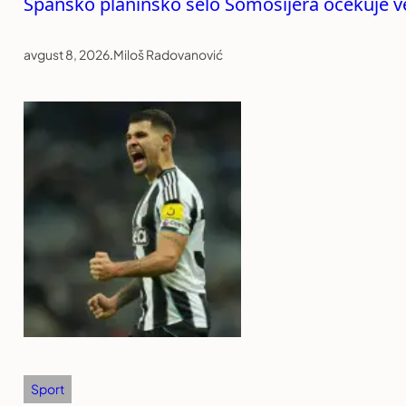
Špansko planinsko selo Somosijera očekuje vel
avgust 8, 2026
.
Miloš Radovanović
Sport