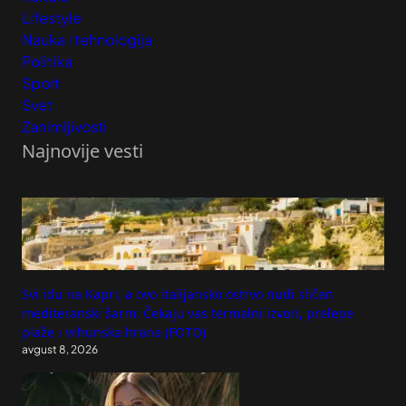
Lifestyle
Nauka i tehnologija
Politika
Sport
Svet
Zanimljivosti
Najnovije vesti
Svi idu na Kapri, a ovo italijansko ostrvo nudi sličan
mediteranski šarm: Čekaju vas termalni izvori, prelepe
plaže i vrhunska hrana (FOTO)
avgust 8, 2026