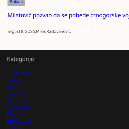
Balkan
Milatović pozvao da se pobede crnogorske voj
avgust 8, 2026
.
Miloš Radovanović
Kategorije
Auto-Moto
Balkan
Biznis
Društvo
Ekologija
Ekonomija
Evropa
Izbori 2023
Kultura