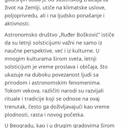
život na Zemlji, utiče na klimatske uslove,
poljoprivredu, ali i na ljudsko ponašanje i
aktivnosti.
Astronomsko društvo „Ruđer Bošković“ ističe
da su letnji solsticijumi važni ne samo iz
naučne perspektive, već i iz kulturne. U
mnogim kulturama širom sveta, letnji
solsticijum je vreme proslava i običaja, što
ukazuje na duboku povezanost ljudi sa
prirodom i astronomskim fenomenima.
Tokom vekova, različiti narodi su razvijali
rituale i tradicije koji se odnose na ovaj
trenutak, često ga doživljavajući kao vreme
plodnosti, rasta i novog početka.
U Beogradu, kao i u drugim gradovima širom