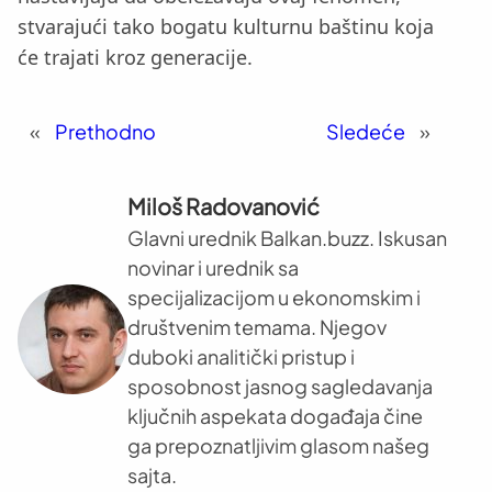
stvarajući tako bogatu kulturnu baštinu koja
će trajati kroz generacije.
«
Prethodno
Sledeće
»
Miloš Radovanović
Glavni urednik Balkan.buzz. Iskusan
novinar i urednik sa
specijalizacijom u ekonomskim i
društvenim temama. Njegov
duboki analitički pristup i
sposobnost jasnog sagledavanja
ključnih aspekata događaja čine
ga prepoznatljivim glasom našeg
sajta.