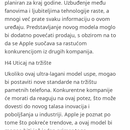
planiran za kraj godine. Uzbuđenje među
fanovima i ljubiteljima tehnologije raste, a
mnogi već prate svaku informaciju o ovom
uređaju. Predstavljanje novog modela moglo
bi dodatno povećati prodaju, s obzirom na to
da se Apple suočava sa rastućom
konkurencijom iz drugih kompanija.
H4 Uticaj na tržište
Ukoliko ovaj ultra-lagani model uspe, mogao
bi postaviti nove standarde na tržištu
pametnih telefona. Konkurentne kompanije
će morati da reaguju na ovaj potez, što može
dovesti do novog talasa inovacija i
poboljšanja u industriji. Apple je poznat po
tome što pokreće trendove, a ovaj model bi