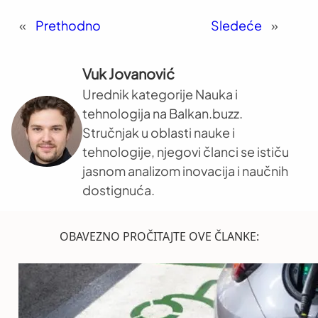
«
Prethodno
Sledeće
»
Vuk Jovanović
Urednik kategorije Nauka i
tehnologija na Balkan.buzz.
Stručnjak u oblasti nauke i
tehnologije, njegovi članci se ističu
jasnom analizom inovacija i naučnih
dostignuća.
OBAVEZNO PROČITAJTE OVE ČLANKE: