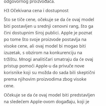
odgovornog proizvođača.
H3 Očekivana cena i dostupnost
Što se tiče cene, očekuje se da će ovaj model
biti postavljen u srednji cenovni rang, što ga
čini dostupnim široj publici. Apple je poznat
po tome što svoje proizvode postavlja na
visoke cene, ali ovaj model bi mogao biti
izuzetak, s obzirom na konkurenciju na
tržištu. Mnogi analitičari smatraju da će ovaj
pristup pomoći Apple-u da privuče nove
korisnike koji su možda do sada bili skeptični
prema njihovim proizvodima zbog visoke
cene.
Očekuje se da će ovaj model biti predstavljen
na sledećem Apple-ovom događaju, koji je