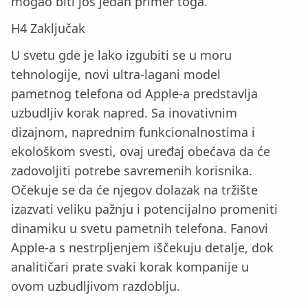
mogao biti još jedan primer toga.
H4 Zaključak
U svetu gde je lako izgubiti se u moru
tehnologije, novi ultra-lagani model
pametnog telefona od Apple-a predstavlja
uzbudljiv korak napred. Sa inovativnim
dizajnom, naprednim funkcionalnostima i
ekološkom svesti, ovaj uređaj obećava da će
zadovoljiti potrebe savremenih korisnika.
Očekuje se da će njegov dolazak na tržište
izazvati veliku pažnju i potencijalno promeniti
dinamiku u svetu pametnih telefona. Fanovi
Apple-a s nestrpljenjem iščekuju detalje, dok
analitičari prate svaki korak kompanije u
ovom uzbudljivom razdoblju.