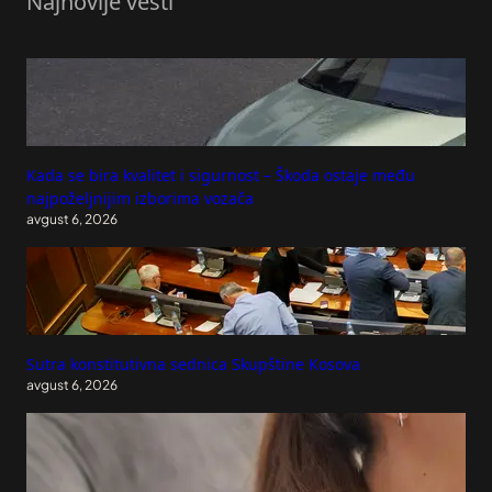
Najnovije vesti
Kada se bira kvalitet i sigurnost – Škoda ostaje među
najpoželjnijim izborima vozača
avgust 6, 2026
Sutra konstitutivna sednica Skupštine Kosova
avgust 6, 2026