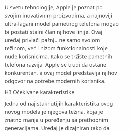
U svetu tehnologije, Apple je poznat po
svojim inovativnim proizvodima, a najnoviji
ultra-lagani model pametnog telefona mogao
bi postati stalni član njihove linije. Ovaj
uređaj privlači pažnju ne samo svojom
težinom, već i nizom funkcionalnosti koje
nude korisnicima. Kako se tržište pametnih
telefona razvija, Apple se trudi da ostane
konkurentan, a ovaj model predstavlja njihov
odgovor na potrebe modernih korisnika.
H3 Očekivane karakteristike
Jedna od najistaknutijih karakteristika ovog
novog modela je njegova težina, koja je
znatno manja u poređenju sa prethodnim
generacijama. Uređaj je dizajniran tako da