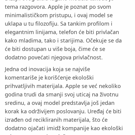
tema razgovora. Apple je poznat po svom
minimalističkom pristupu, i ovaj model se
uklapa u tu filozofiju. Sa tankim profilom i
elegantnim linijama, telefon će biti privlačan
kako mladima, tako i starijima. Očekuje se da
će biti dostupan u više boja, čime će se
dodatno povećati njegova privlačnost.
Jedna od inovacija koja se najviše
komentariše je korišćenje ekološki
prihvatljivih materijala. Apple se već nekoliko
godina trudi da smanji svoj uticaj na životnu
sredinu, a ovaj model predstavlja još jedan
korak ka održivijem poslovanju. Uređaj će biti
izrađen od recikliranih materijala, što će
dodatno ojačati imidž kompanije kao ekološki