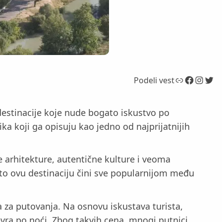
Link
Facebook
Instagram
Twitter
Podeli vest
 destinacije koje nude bogato iskustvo po
ka koji ga opisuju kao jedno od najprijatnijih
e arhitekture, autentične kulture i veoma
što ovu destinaciju čini sve popularnijom među
 za putovanja. Na osnovu iskustava turista,
vra po noći. Zbog takvih cena, mnogi putnici