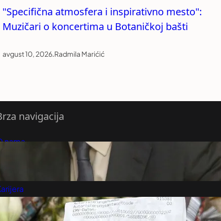
"Specifična atmosfera i inspirativno mesto":
Muzičari o koncertima u Botaničkoj bašti
avgust 10, 2026
.
Radmila Marićić
Brza navigacija
O nama
redloži Vest
retplatite se na vesti
arijera
Marketing
Kontakt