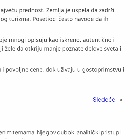
ajveću prednost. Zemlja je uspela da zadrži
vnog turizma. Posetioci često navode da ih
je mnogi opisuju kao iskreno, autentično i
ji žele da otkriju manje poznate delove sveta i
u i povoljne cene, dok uživaju u gostoprimstvu i
Sledeće
»
venim temama. Njegov duboki analitički pristup i