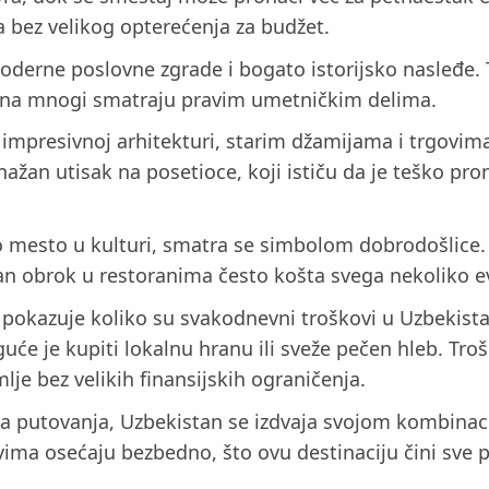
a bez velikog opterećenja za budžet.
oderne poslovne zgrade i bogato istorijsko nasleđe. T
zajna mnogi smatraju pravim umetničkim delima.
presivnoj arhitekturi, starim džamijama i trgovima 
ažan utisak na posetioce, koji ističu da je teško pro
 mesto u kulturi, smatra se simbolom dobrodošlice. 
n obrok u restoranima često košta svega nekoliko e
a pokazuje koliko su svakodnevni troškovi u Uzbekis
će je kupiti lokalnu hranu ili sveže pečen hleb. Tro
lje bez velikih finansijskih ograničenja.
je za putovanja, Uzbekistan se izdvaja svojom kombinac
ovima osećaju bezbedno, što ovu destinaciju čini sve p