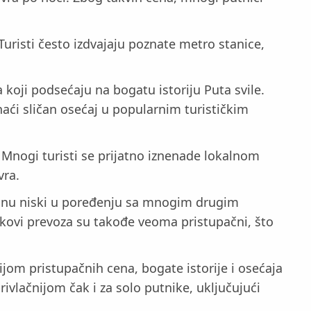
uristi često izdvajaju poznate metro stanice,
koji podsećaju na bogatu istoriju Puta svile.
naći sličan osećaj u popularnim turističkim
Mnogi turisti se prijatno iznenade lokalnom
vra.
tanu niski u poređenju sa mnogim drugim
škovi prevoza su takođe veoma pristupačni, što
ijom pristupačnih cena, bogate istorije i osećaja
rivlačnijom čak i za solo putnike, uključujući