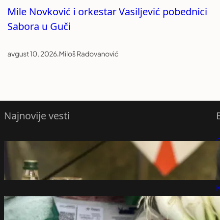
Mile Novković i orkestar Vasiljević pobednici
Sabora u Guči
avgust 10, 2026
.
Miloš Radovanović
Najnovije vesti
Vučić kaže da je više od 80 odsto glasača
P
opredeljeno. Ali to ide na ruku
studentima
P
avgust 10, 2026
K
Inflacija se smanjila, ali opasnost nije
prošla: Šta sve utiče na cene u