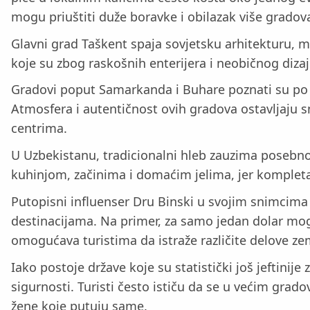
mogu priuštiti duže boravke i obilazak više gradov
Glavni grad Taškent spaja sovjetsku arhitekturu, m
koje su zbog raskošnih enterijera i neobičnog di
Gradovi poput Samarkanda i Buhare poznati su po im
Atmosfera i autentičnost ovih gradova ostavljaju sn
centrima.
U Uzbekistanu, tradicionalni hleb zauzima posebno
kuhinjom, začinima i domaćim jelima, jer kompleta
Putopisni influenser Dru Binski u svojim snimcim
destinacijama. Na primer, za samo jedan dolar mogu
omogućava turistima da istraže različite delove zem
Iako postoje države koje su statistički još jeftini
sigurnosti. Turisti često ističu da se u većim grad
žene koje putuju same.