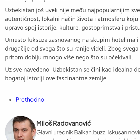
Uzbekistan još uvek nije među najpopularnijim sve
autentičnost, lokalni način života i atmosferu koju
upravo spoj istorije, kulture, gostoprimstva i pris
Umesto luksuza zasnovanog na skupim hotelima i e
drugačije od svega što su ranije videli. Zbog svega 
pritom dobiju mnogo više nego što su očekivali.
Uz sve navedeno, Uzbekistan se čini kao idealna des
bogatoj istoriji ove fascinantne zemlje.
«
Prethodno
Miloš Radovanović
Glavni urednik Balkan.buzz. Iskusan novi