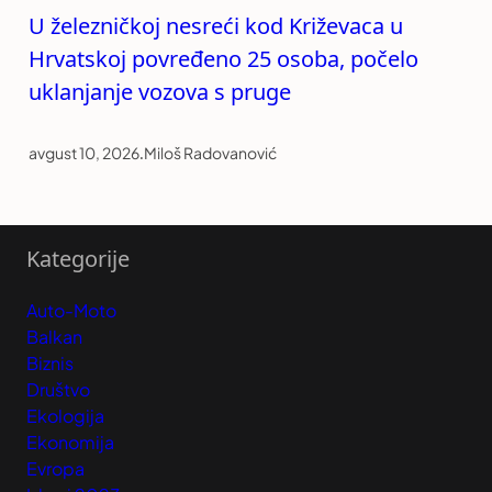
U železničkoj nesreći kod Križevaca u
Hrvatskoj povređeno 25 osoba, počelo
uklanjanje vozova s pruge
avgust 10, 2026
.
Miloš Radovanović
Kategorije
Auto-Moto
Balkan
Biznis
Društvo
Ekologija
Ekonomija
Evropa