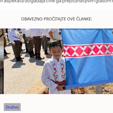
h aspekata događaja čine ga prepoznatljivim glasom 
OBAVEZNO PROČITAJTE OVE ČLANKE:
Društvo