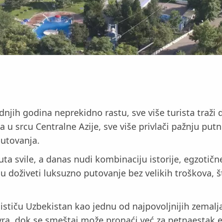
njih godina neprekidno rastu, sve više turista traži
 srcu Centralne Azije, sve više privlači pažnju putni
putovanja.
ta svile, a danas nudi kombinaciju istorije, egzotičn
gu doživeti luksuzno putovanje bez velikih troškova, 
stiču Uzbekistan kao jednu od najpovoljnijih zemalja
vra, dok se smeštaj može pronaći već za petnaestak e