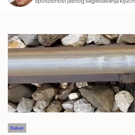
sposobnost jasnog sagledavanja ključni
Balkan