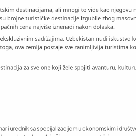
tskim destinacijama, ali mnogi to vide kao njegovu n
 su brojne turističke destinacije izgubile zbog maso
tupačnih cena najviše iznenadi nakon dolaska.
kskluzivnim sadržajima, Uzbekistan nudi iskustvo ko
toga, ova zemlja postaje sve zanimljivija turistima ko
tinacija za sve one koji žele spojiti avanturu, kultur
nar i urednik sa specijalizacijom u ekonomskim i društ