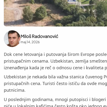
Miloš Radovanović
maj 14, 2026
Dok cene letovanja i putovanja širom Evrope posled
pristupačnim cenama. Uzbekistan, zemlja smeštena u
iznenađenja kada je reč o odnosu cene i kvaliteta 
Uzbekistan je nekada bila važna stanica čuvenog Pu
pristupačnih cena. Turisti često ističu da ovde mo
putnicima.
U poslednjim godinama, mnogi putopisci i blogeri i
piće u lokalnim kafićima često košta oko jednog e