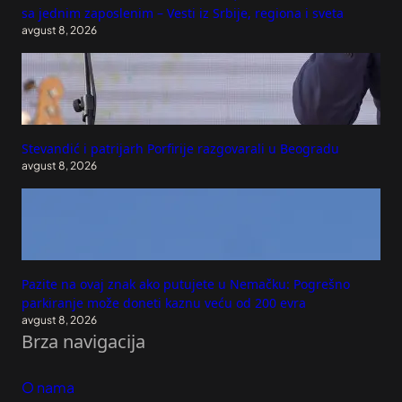
sa jednim zaposlenim – Vesti iz Srbije, regiona i sveta
avgust 8, 2026
Stevandić i patrijarh Porfirije razgovarali u Beogradu
avgust 8, 2026
Pazite na ovaj znak ako putujete u Nemačku: Pogrešno
parkiranje može doneti kaznu veću od 200 evra
avgust 8, 2026
Brza navigacija
O nama