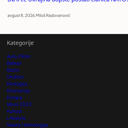
avgust 8, 2026
.
Miloš Radovanović
Kategorije
Auto-Moto
Balkan
Biznis
Društvo
Ekologija
Ekonomija
Evropa
Izbori 2023
Kultura
Lifestyle
Nauka i tehnologija