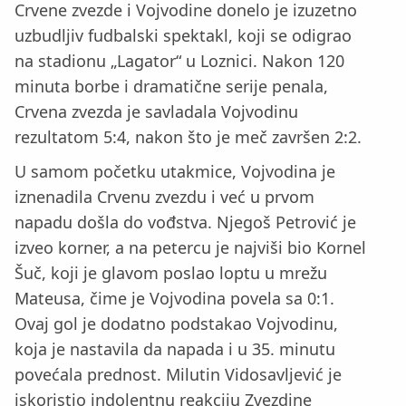
Crvene zvezde i Vojvodine donelo je izuzetno
uzbudljiv fudbalski spektakl, koji se odigrao
na stadionu „Lagator“ u Loznici. Nakon 120
minuta borbe i dramatične serije penala,
Crvena zvezda je savladala Vojvodinu
rezultatom 5:4, nakon što je meč završen 2:2.
U samom početku utakmice, Vojvodina je
iznenadila Crvenu zvezdu i već u prvom
napadu došla do vođstva. Njegoš Petrović je
izveo korner, a na petercu je najviši bio Kornel
Šuč, koji je glavom poslao loptu u mrežu
Mateusa, čime je Vojvodina povela sa 0:1.
Ovaj gol je dodatno podstakao Vojvodinu,
koja je nastavila da napada i u 35. minutu
povećala prednost. Milutin Vidosavljević je
iskoristio indolentnu reakciju Zvezdine