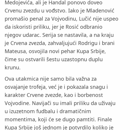
Medojevića, ali je Handal ponovo doveo
Crvenu zvezdu u vođstvo. Iako je Mladenović
promašio penal za Vojvodinu, Lučić nije uspeo
da iskoristi priliku, jer je Rosić odbranio
njegov udarac. Serija se nastavila, a na kraju
je Crvena zvezda, zahvaljujući Rodrigu i brani
Mateusa, osvojila novi pehar Kupa Srbije,
čime su ostvarili šestu uzastopnu duplu
krunu.
Ova utakmica nije samo bila važna za
osvajanje trofeja, već je i pokazala snagu i
karakter Crvene zvezde, kao i borbenost
Vojvodine. Navijači su imali priliku da uživaju
u izuzetnom fudbalu i dramatičnim
momentima, koji će se dugo pamtiti. Finale
Kupa Srbije još jednom je potvrdilo koliko je