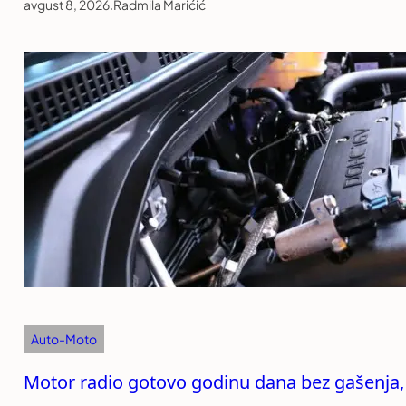
avgust 8, 2026
.
Radmila Marićić
Auto-Moto
Motor radio gotovo godinu dana bez gašenja,