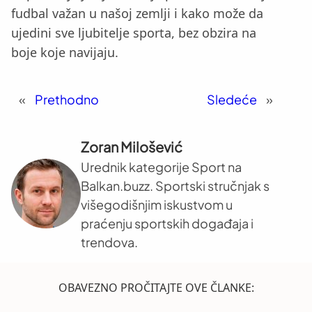
fudbal važan u našoj zemlji i kako može da
ujedini sve ljubitelje sporta, bez obzira na
boje koje navijaju.
«
Prethodno
Sledeće
»
Zoran Milošević
Urednik kategorije Sport na
Balkan.buzz. Sportski stručnjak s
višegodišnjim iskustvom u
praćenju sportskih događaja i
trendova.
OBAVEZNO PROČITAJTE OVE ČLANKE: