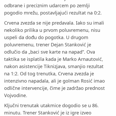
odbrane i preciznim udarcem po zemlji
pogodio mrežu, postavljajući rezultat na 0:2.
Crvena zvezda se nije predavala. Iako su imali
nekoliko prilika u prvom poluvremenu, nisu
uspeli da dođu do pogotka. U drugom
poluvremenu, trener Dejan Stanković je
odlučio da „baci sve karte na napad“. Ova
taktika se isplatila kada je Marko Arnautović,
nakon asistencije Tiknizjava, smanjio rezultat
na 1:2. Od tog trenutka, Crvena zvezda je
intenzivno napadala, ali je golman Rosić imao
odlične intervencije, čime je zadržao prednost
Vojvodine.
Ključni trenutak utakmice dogodio se u 86.
minutu. Trener Stanković je iz igre izveo