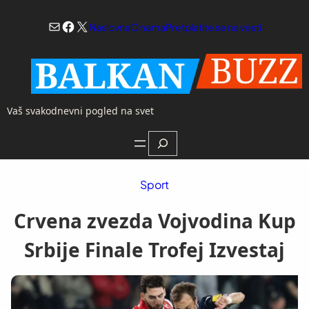
Skoči
Mail
Facebook
X
na
Naslovna
O nama
Pretplatite se na vesti
sadržaj
Vaš svakodnevni pogled na svet
Search
Sport
Crvena zvezda Vojvodina Kup
Srbije Finale Trofej Izvestaj