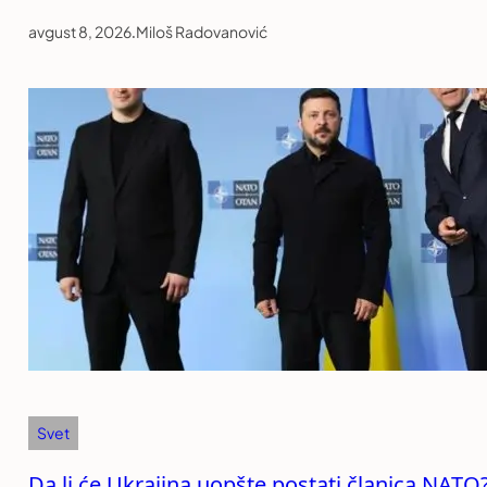
avgust 8, 2026
.
Miloš Radovanović
Svet
Da li će Ukrajina uopšte postati članica NATO?