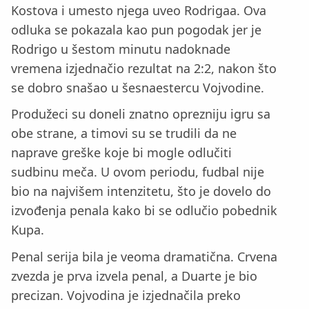
Kostova i umesto njega uveo Rodrigaa. Ova
odluka se pokazala kao pun pogodak jer je
Rodrigo u šestom minutu nadoknade
vremena izjednačio rezultat na 2:2, nakon što
se dobro snašao u šesnaestercu Vojvodine.
Produžeci su doneli znatno oprezniju igru sa
obe strane, a timovi su se trudili da ne
naprave greške koje bi mogle odlučiti
sudbinu meča. U ovom periodu, fudbal nije
bio na najvišem intenzitetu, što je dovelo do
izvođenja penala kako bi se odlučio pobednik
Kupa.
Penal serija bila je veoma dramatična. Crvena
zvezda je prva izvela penal, a Duarte je bio
precizan. Vojvodina je izjednačila preko