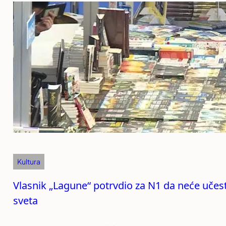
Kultura
Vlasnik „Lagune“ potrvdio za N1 da neće učest
sveta