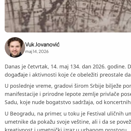
Vuk Jovanović
maj 14, 2026
Danas je četvrtak, 14. maj 134. dan 2026. godine. 
događaje i aktivnosti koje će obeležiti preostale d
U poslednje vreme, gradovi širom Srbije bilježe por
manifestacije i prirodne lepote zemlje privlače pos
Sadu, koje nude bogatstvo sadržaja, od koncertnih
U Beogradu, na primer, u toku je Festival uličnih um
umetnike da pokažu svoje veštine, ali i da se povežu
kreativnost i umetnički izraz u urbanom prostoru.