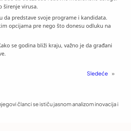
o širenje virusa.
aju da predstave svoje programe i kandidata.
tičkim opcijama pre nego što donesu odluku na
Kako se godina bliži kraju, važno je da građani
ve.
Sledeće
»
jegovi članci se ističu jasnom analizom inovacija i