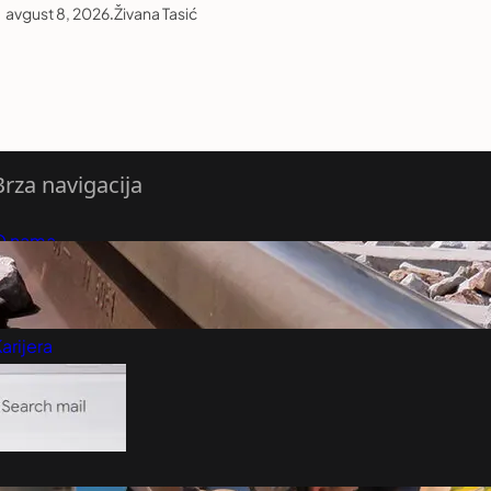
avgust 8, 2026
.
Živana Tasić
Brza navigacija
O nama
redloži Vest
retplatite se na vesti
arijera
Marketing
Kontakt