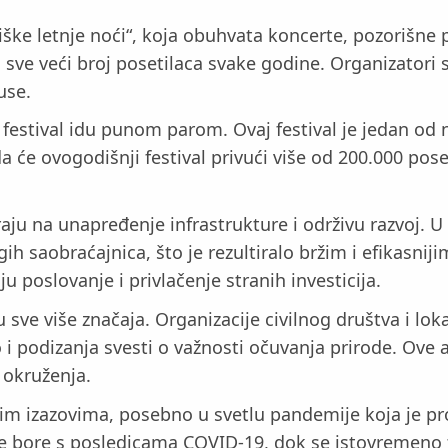
iške letnje noći“, koja obuhvata koncerte, pozorišne 
či sve veći broj posetilaca svake godine. Organizator
use.
tival idu punom parom. Ovaj festival je jedan od na
a će ovogodišnji festival privući više od 200.000 pose
aju na unapređenje infrastrukture i održivu razvoj. U 
ih saobraćajnica, što je rezultiralo bržim i efikasni
u poslovanje i privlačenje stranih investicija.
 sve više značaja. Organizacije civilnog društva i lok
o i podizanja svesti o važnosti očuvanja prirode. Ove 
g okruženja.
nim izazovima, posebno u svetlu pandemije koja je pr
da se bore s posledicama COVID-19, dok se istovreme