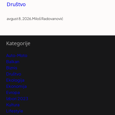
Društvo
avgust 8, 2026
.
Miloš Radovanović
Kategorije
Auto-Moto
Balkan
Biznis
Društvo
Ekologija
Ekonomija
Evropa
Izbori 2023
Kultura
Lifestyle