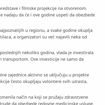
predstave i filmske projekcije na otvorenom.
i se nadaju da će i ove godine uspeti da obezbede
jpoznatijih u regionu, a svake godine okuplja
tilaca, a organizatori su već najavili neka od
poslednjih nekoliko godina, vlada je investirala
jim transportom. Ove investicije ne samo da
alne zajednice aktivno se uključuju u projekte
akcije često okupljaju volontere svih uzrasta,
omenila način na koji se pružaju zdravstvene
no trude da obezbede redovne medicinske usluge.