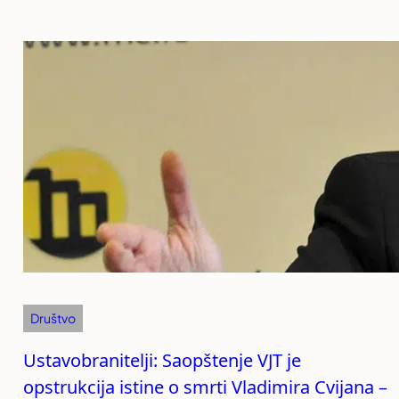
Društvo
Ustavobranitelji: Saopštenje VJT je
opstrukcija istine o smrti Vladimira Cvijana –