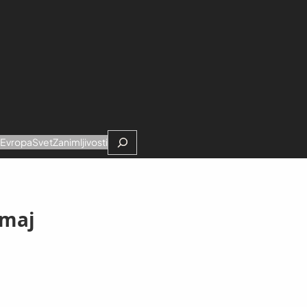
Search
e
Evropa
Svet
Zanimljivosti
 maj