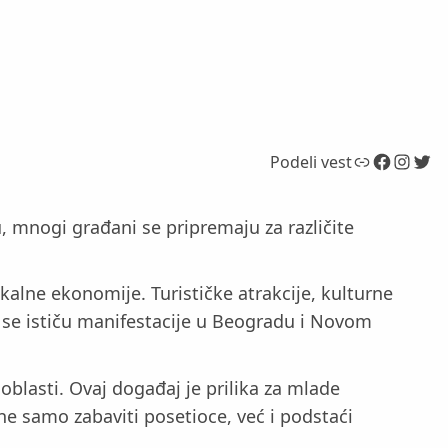
Link
Facebook
Instagram
Twitter
Podeli vest
, mnogi građani se pripremaju za različite
okalne ekonomije. Turističke atrakcije, kulturne
o se ističu manifestacije u Beogradu i Novom
 oblasti. Ovaj događaj je prilika za mlade
 ne samo zabaviti posetioce, već i podstaći