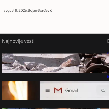
avgust 8, 2026
.
Bojan Đorđević
Najnovije vesti
Sudar vozova u Hrvatskoj, nikom od
P
povređenih nije ugrožen život – Region
avgust 8, 2026
P
K
Gmail uvodi velike promjene od 2027.
godine: Milioni korisnika moraće da se
prilagode
avgust 8, 2026