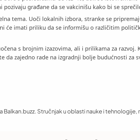
žni pozivaju građane da se vakcinišu kako bi se sprečil
tuelna tema. Uoči lokalnih izbora, stranke se priprem
ni će imati priliku da se informišu o različitim poli
očena s brojnim izazovima, ali i prilikama za razvoj. 
te da zajedno rade na izgradnji bolje budućnosti za s
 Balkan.buzz. Stručnjak u oblasti nauke i tehnologije, n