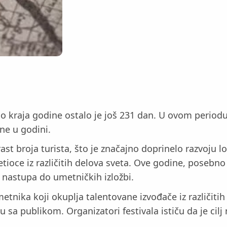
Do kraja godine ostalo je još 231 dan. U ovom periodu
ane u godini.
ast broja turista, što je značajno doprinelo razvoju l
etioce iz različitih delova sveta. Ove godine, posebn
 nastupa do umetničkih izložbi.
etnika koji okuplja talentovane izvođače iz različitih
 sa publikom. Organizatori festivala ističu da je cilj