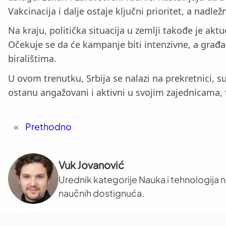
Vakcinacija i dalje ostaje ključni prioritet, a nadle
Na kraju, politička situacija u zemlji takođe je ak
Očekuje se da će kampanje biti intenzivne, a građa
biralištima.
U ovom trenutku, Srbija se nalazi na prekretnici, su
ostanu angažovani i aktivni u svojim zajednicama, 
«
Prethodno
Vuk Jovanović
Urednik kategorije Nauka i tehnologija na
naučnih dostignuća.