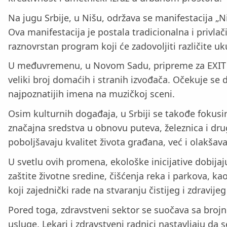
Na jugu Srbije, u Nišu, održava se manifestacija „N
Ova manifestacija je postala tradicionalna i privla
raznovrstan program koji će zadovoljiti različite uk
U međuvremenu, u Novom Sadu, pripreme za EXIT fes
veliki broj domaćih i stranih izvođača. Očekuje se d
najpoznatijih imena na muzičkoj sceni.
Osim kulturnih događaja, u Srbiji se takođe fokusir
značajna sredstva u obnovu puteva, železnica i drug
poboljšavaju kvalitet života građana, već i olakšavaj
U svetlu ovih promena, ekološke inicijative dobijaju
zaštite životne sredine, čišćenja reka i parkova, ka
koji zajednički rade na stvaranju čistijeg i zdravije
Pored toga, zdravstveni sektor se suočava sa broj
usluge. Lekari i zdravstveni radnici nastavljaju 