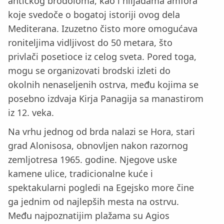
antičkog brodoloma, kao i hiljadama amfora
koje svedoče o bogatoj istoriji ovog dela
Mediterana. Izuzetno čisto more omogućava
roniteljima vidljivost do 50 metara, što
privlači posetioce iz celog sveta. Pored toga,
mogu se organizovati brodski izleti do
okolnih nenaseljenih ostrva, među kojima se
posebno izdvaja Kirja Panagija sa manastirom
iz 12. veka.
Na vrhu jednog od brda nalazi se Hora, stari
grad Alonisosa, obnovljen nakon razornog
zemljotresa 1965. godine. Njegove uske
kamene ulice, tradicionalne kuće i
spektakularni pogledi na Egejsko more čine
ga jednim od najlepših mesta na ostrvu.
Među najpoznatijim plažama su Agios