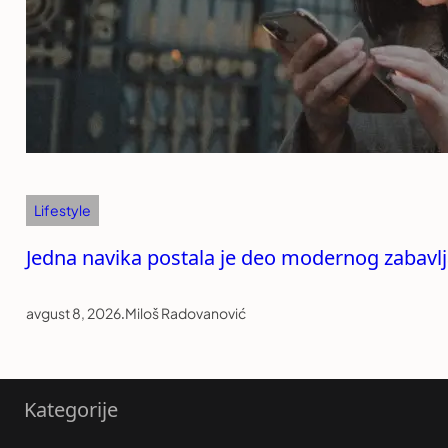
Lifestyle
Jedna navika postala je deo modernog zabavlja
avgust 8, 2026
.
Miloš Radovanović
Kategorije