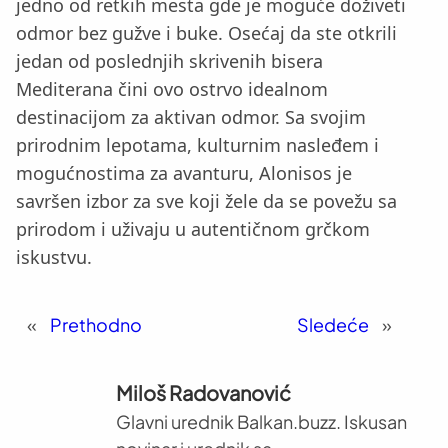
jedno od retkih mesta gde je moguće doživeti
odmor bez gužve i buke. Osećaj da ste otkrili
jedan od poslednjih skrivenih bisera
Mediterana čini ovo ostrvo idealnom
destinacijom za aktivan odmor. Sa svojim
prirodnim lepotama, kulturnim nasleđem i
mogućnostima za avanturu, Alonisos je
savršen izbor za sve koji žele da se povežu sa
prirodom i uživaju u autentičnom grčkom
iskustvu.
«
Prethodno
Sledeće
»
Miloš Radovanović
Glavni urednik Balkan.buzz. Iskusan