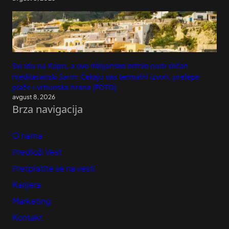
Svi idu na Kapri, a ovo italijansko ostrvo nudi sličan
mediteranski šarm: Čekaju vas termalni izvori, prelepe
plaže i vrhunska hrana (FOTO)
avgust 8, 2026
Brza navigacija
O nama
Predloži Vest
Pretplatite se na vesti
Karijera
Marketing
Kontakt