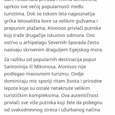
uprkos sve većoj popularnosti među
turistima. Dok se tokom leta najpoznatija
grčka letovališta bore sa velikim gužvama i
prepunim plažama, Alonisos privlači putnike
koji traže drugačije iskustvo odmora. Ovo
ostrvo u arhipelagu Severnih Sporada često
nazivaju skrivenim draguljem Egejskog mora.
Za razliku od popularnih destinacija poput
Santorinija ili Mikonosa, Alonisos nije
podlegao masovnom turizmu. Ovdje
dominiraju mir, sporiji ritam života i prirodne
lepote koje su ostale netaknute velikim
turističkim kompleksima. Ova autentičnost
privlači sve više putnika koji žele da pobegnu
od svakodnevnog stresa i užurbanog načina