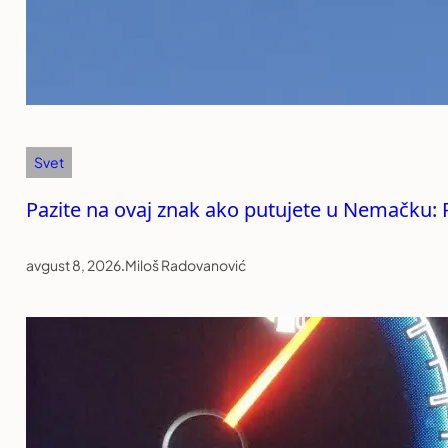
Svet
Pazite na ovaj znak ako putujete u Nemačku:
avgust 8, 2026
.
Miloš Radovanović