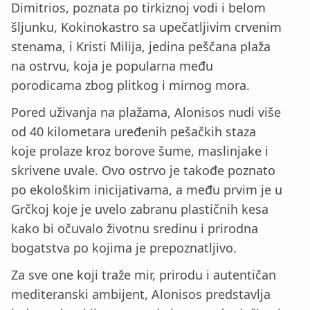
Dimitrios, poznata po tirkiznoj vodi i belom
šljunku, Kokinokastro sa upečatljivim crvenim
stenama, i Kristi Milija, jedina peščana plaža
na ostrvu, koja je popularna među
porodicama zbog plitkog i mirnog mora.
Pored uživanja na plažama, Alonisos nudi više
od 40 kilometara uređenih pešačkih staza
koje prolaze kroz borove šume, maslinjake i
skrivene uvale. Ovo ostrvo je takođe poznato
po ekološkim inicijativama, a među prvim je u
Grčkoj koje je uvelo zabranu plastičnih kesa
kako bi očuvalo životnu sredinu i prirodna
bogatstva po kojima je prepoznatljivo.
Za sve one koji traže mir, prirodu i autentičan
mediteranski ambijent, Alonisos predstavlja