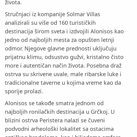
života.
Stručnjaci iz kompanije Solmar Villas
analizirali su više od 160 turističkih
destinacija širom sveta i izdvojili Alonisos kao
jedno od najboljih mesta za opušten letnji
odmor. Njegove glavne prednosti uključuju
prijatnu klimu, odsustvo gužvi, kristalno čisto
more i autentičan način života. Posebna draž
ostrva su skrivene uvale, male ribarske luke i
tradicionalne taverne u kojima vreme kao da
sporije prolazi.
Alonisos se takođe smatra jednom od
najboljih ronilačkih destinacija u Grčkoj. U
blizini ostrva Peristera nalazi se čuveni
podvodni arheološki lokalitet sa ostacima