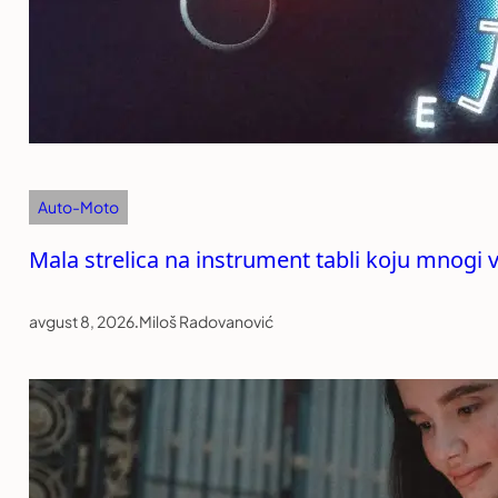
Auto-Moto
Mala strelica na instrument tabli koju mnogi
avgust 8, 2026
.
Miloš Radovanović