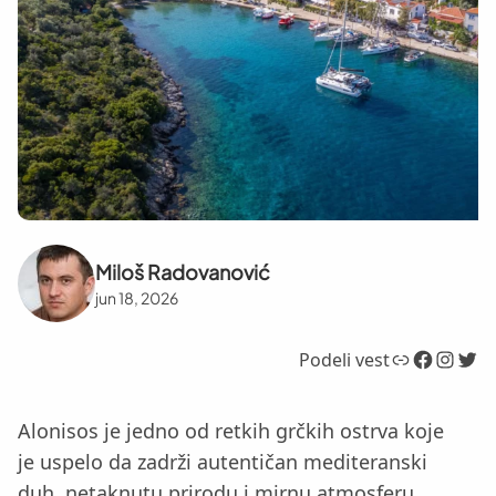
Miloš Radovanović
jun 18, 2026
Link
Facebook
Instagram
Twitter
Podeli vest
Alonisos je jedno od retkih grčkih ostrva koje
je uspelo da zadrži autentičan mediteranski
duh, netaknutu prirodu i mirnu atmosferu,