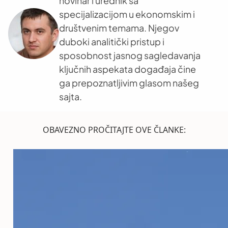
novinar i urednik sa
specijalizacijom u ekonomskim i
društvenim temama. Njegov
duboki analitički pristup i
sposobnost jasnog sagledavanja
ključnih aspekata događaja čine
ga prepoznatljivim glasom našeg
sajta.
OBAVEZNO PROČITAJTE OVE ČLANKE: