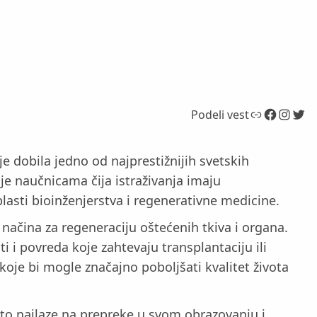
Link
Facebook
Instagram
Twitter
Podeli vest
 dobila jedno od najprestižnijih svetskih
e naučnicama čija istraživanja imaju
asti bioinženjerstva i regenerativne medicine.
 načina za regeneraciju oštećenih tkiva i organa.
 i povreda koje zahtevaju transplantaciju ili
 koje bi mogle značajno poboljšati kvalitet života
esto nailaze na prepreke u svom obrazovanju i