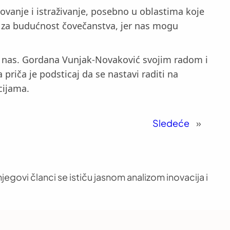
zovanje i istraživanje, posebno u oblastima koje
a za budućnost čovečanstva, jer nas mogu
ve nas. Gordana Vunjak-Novaković svojim radom i
riča je podsticaj da se nastavi raditi na
cijama.
Sledeće
»
jegovi članci se ističu jasnom analizom inovacija i