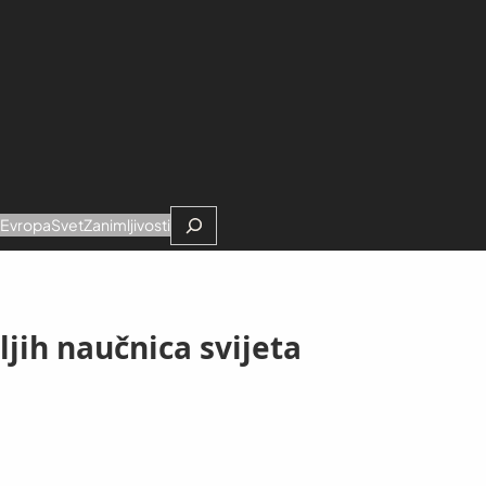
Search
e
Evropa
Svet
Zanimljivosti
jih naučnica svijeta