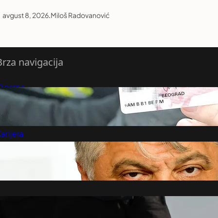
avgust 8, 2026
.
Miloš Radovanović
Brza navigacija
O nama
redloži Vest
retplatite se na vesti
arijera
Marketing
Kontakt