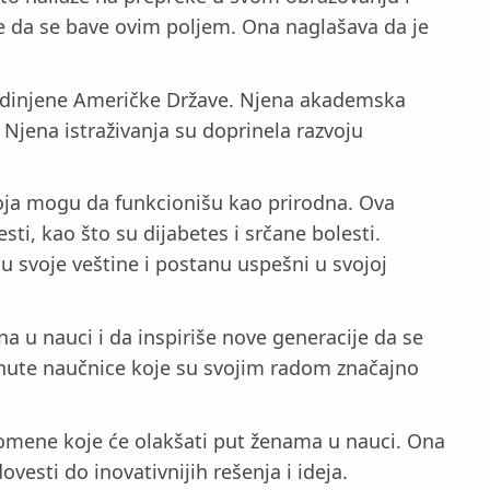
ele da se bave ovim poljem. Ona naglašava da je
 Sjedinjene Američke Države. Njena akademska
 Njena istraživanja su doprinela razvoju
koja mogu da funkcionišu kao prirodna. Ova
sti, kao što su dijabetes i srčane bolesti.
u svoje veštine i postanu uspešni u svojoj
na u nauci i da inspiriše nove generacije da se
knute naučnice koje su svojim radom značajno
promene koje će olakšati put ženama u nauci. Ona
ovesti do inovativnijih rešenja i ideja.