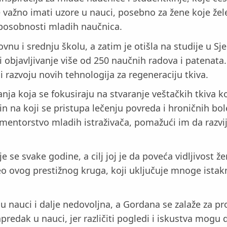
 je važno imati uzore u nauci, posebno za žene koje ž
sposobnosti mladih naučnica.
vnu i srednju školu, a zatim je otišla na studije u
 objavljivanje više od 250 naučnih radova i patenata.
 i razvoju novih tehnologija za regeneraciju tkiva.
nja koja se fokusiraju na stvaranje veštačkih tkiva 
in na koji se pristupa lečenju povreda i hroničnih bole
mentorstvo mladih istraživača, pomažući im da razvij
se svake godine, a cilj joj je da poveća vidljivost že
eo ovog prestižnog kruga, koji uključuje mnoge ista
 u nauci i dalje nedovoljna, a Gordana se zalaže za 
predak u nauci, jer različiti pogledi i iskustva mogu d