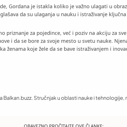
e, Gordana je istakla koliko je važno ulagati u obra
lašava da su ulaganja u nauku i istraživanje ključn
o priznanje za pojedince, već i poziv na akciju za s
ve i da se bore za svoje mesto u svetu nauke. Njena p
ška ženama koje žele da se bave istraživanjem i inova
 Balkan.buzz. Stručnjak u oblasti nauke i tehnologije, n
OBAVEZNO PROČITAJTE OVE ČLANKE: