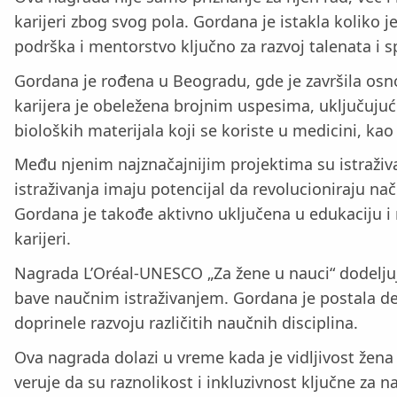
karijeri zbog svog pola. Gordana je istakla koliko
podrška i mentorstvo ključno za razvoj talenata i 
Gordana je rođena u Beogradu, gde je završila osno
karijera je obeležena brojnim uspesima, uključujući
bioloških materijala koji se koriste u medicini, kao
Među njenim najznačajnijim projektima su istraživa
istraživanja imaju potencijal da revolucioniraju nač
Gordana je takođe aktivno uključena u edukaciju i 
karijeri.
Nagrada L’Oréal-UNESCO „Za žene u nauci“ dodeljuje 
bave naučnim istraživanjem. Gordana je postala d
doprinele razvoju različitih naučnih disciplina.
Ova nagrada dolazi u vreme kada je vidljivost žena
veruje da su raznolikost i inkluzivnost ključne za na