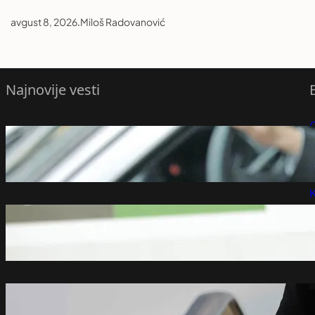
avgust 8, 2026
.
Miloš Radovanović
Najnovije vesti
Jedno pravilo oko vozačkih dozvola vozači
P
često zaboravljaju, ovaj rok ne smete
preskočiti
P
avgust 8, 2026
K
Vladimiru Lučiću trajno zabranjen ulazak
na Kosovo
avgust 8, 2026
Volodimir Zelenski stigao u Srbiju