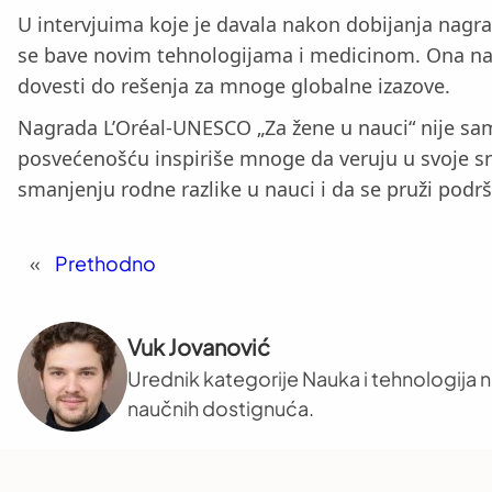
U intervjuima koje je davala nakon dobijanja nagrad
se bave novim tehnologijama i medicinom. Ona nag
dovesti do rešenja za mnoge globalne izazove.
Nagrada L’Oréal-UNESCO „Za žene u nauci“ nije sam
posvećenošću inspiriše mnoge da veruju u svoje sno
smanjenju rodne razlike u nauci i da se pruži podr
«
Prethodno
Vuk Jovanović
Urednik kategorije Nauka i tehnologija na
naučnih dostignuća.