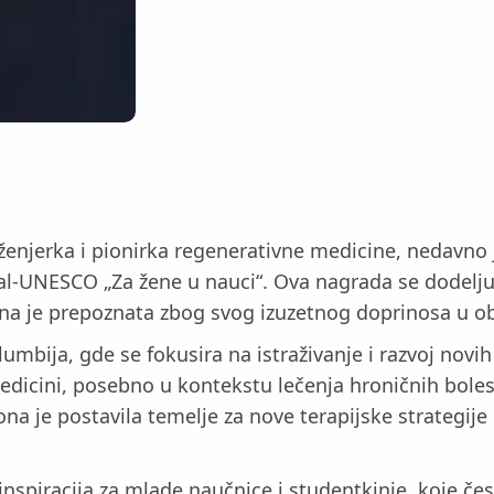
njerka i pionirka regenerativne medicine, nedavno je
al-UNESCO „Za žene u nauci“. Ova nagrada se dodeljuj
na je prepoznata zbog svog izuzetnog doprinosa u obl
mbija, gde se fokusira na istraživanje i razvoj novih
dicini, posebno u kontekstu lečenja hroničnih bolesti
ona je postavila temelje za nove terapijske strategije
 inspiracija za mlade naučnice i studentkinje, koje č