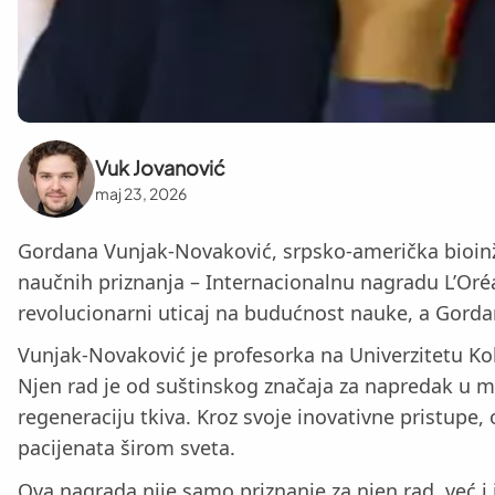
Vuk Jovanović
maj 23, 2026
Gordana Vunjak-Novaković, srpsko-američka bioinže
naučnih priznanja – Internacionalnu nagradu L’Oré
revolucionarni uticaj na budućnost nauke, a Gorda
Vunjak-Novaković je profesorka na Univerzitetu Kolu
Njen rad je od suštinskog značaja za napredak u me
regeneraciju tkiva. Kroz svoje inovativne pristupe, 
pacijenata širom sveta.
Ova nagrada nije samo priznanje za njen rad, već i