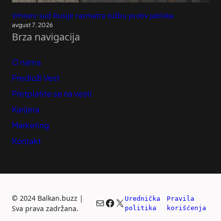
Vrhovni sud Rusije razmatra tužbu protiv Jabloka
avgust 7, 2026
Brza navigacija
O nama
Predloži Vest
Pretplatite se na vesti
Karijera
Marketing
Kontakt
©
2024 Balkan.buzz |
Urednička 
Pravila 
Mail
Facebook
X
Sva prava zadržana.
politika
korišćenja