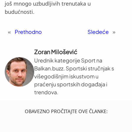
još mnogo uzbudljivih trenutaka u
budućnosti.
«
Prethodno
Sledeće
»
Zoran Milošević
Urednik kategorije Sport na
Balkan.buzz. Sportski stručnjak s
višegodišnjim iskustvom u
praćenju sportskih događaja i
trendova.
OBAVEZNO PROČITAJTE OVE ČLANKE: