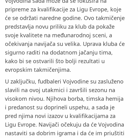
Vojvodina sada može da se fokusira na
pripreme za kvalifikacije za Ligu Evrope, koje
će se održati naredne godine. Ovo takmičenje
predstavlja novu priliku za klub da pokaže
svoje kvalitete na međunarodnoj sceni, a
očekivanja navijača su velika. Uprava kluba će
sigurno raditi na dodatnom jačanju tima,
kako bi se ostvarili što bolji rezultati u
evropskim takmičenjima.
U zaključku, fudbaleri Vojvodine su zasluženo
slavili na ovoj utakmici i završili sezonu na
visokom nivou. Njihova borba, timska hemija
i predanost su doprineli uspehu, a sada je
pred njima novi izazov u kvalifikacijama za
Ligu Evrope. Navijači očekuju da će Vojvodina
nastaviti sa dobrim igrama i da će im priuštiti