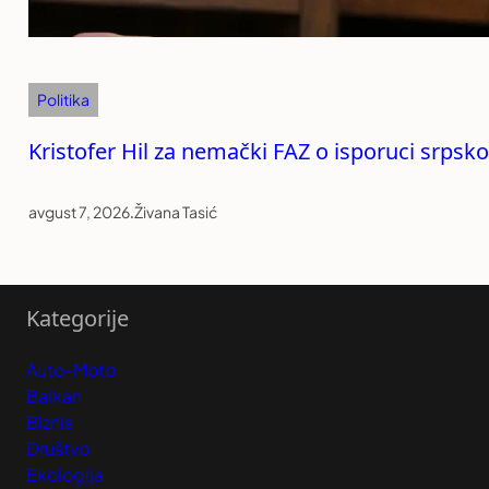
Politika
Kristofer Hil za nemački FAZ o isporuci srpsko
avgust 7, 2026
.
Živana Tasić
Kategorije
Auto-Moto
Balkan
Biznis
Društvo
Ekologija