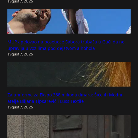
avgust 7, 2026
MUP apelovao na posetioce Sabora trubača u Guči da ne
upravljaju vozilima pod dejstvom alhohola
avgust 7, 2026
Za uniforme za Ekspo 368 miliona dinara: Šiće ih Modni
atelje Biljana Tipsarević i Luss Textile
avgust 7, 2026