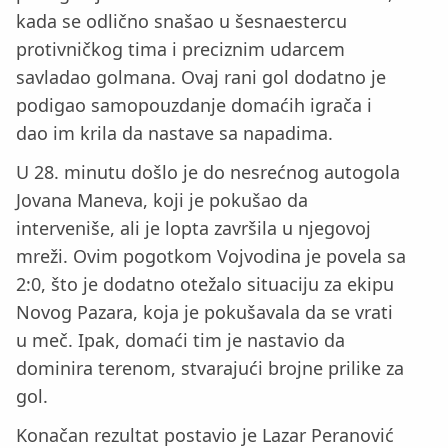
kada se odlično snašao u šesnaestercu
protivničkog tima i preciznim udarcem
savladao golmana. Ovaj rani gol dodatno je
podigao samopouzdanje domaćih igrača i
dao im krila da nastave sa napadima.
U 28. minutu došlo je do nesrećnog autogola
Jovana Maneva, koji je pokušao da
interveniše, ali je lopta završila u njegovoj
mreži. Ovim pogotkom Vojvodina je povela sa
2:0, što je dodatno otežalo situaciju za ekipu
Novog Pazara, koja je pokušavala da se vrati
u meč. Ipak, domaći tim je nastavio da
dominira terenom, stvarajući brojne prilike za
gol.
Konačan rezultat postavio je Lazar Peranović