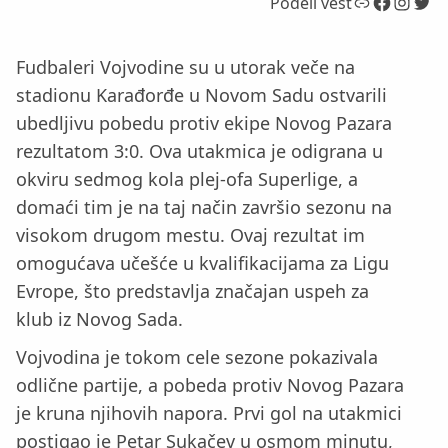
Link
Facebook
Instagram
Twitter
Podeli vest
Fudbaleri Vojvodine su u utorak veče na
stadionu Karađorđe u Novom Sadu ostvarili
ubedljivu pobedu protiv ekipe Novog Pazara
rezultatom 3:0. Ova utakmica je odigrana u
okviru sedmog kola plej-ofa Superlige, a
domaći tim je na taj način završio sezonu na
visokom drugom mestu. Ovaj rezultat im
omogućava učešće u kvalifikacijama za Ligu
Evrope, što predstavlja značajan uspeh za
klub iz Novog Sada.
Vojvodina je tokom cele sezone pokazivala
odlične partije, a pobeda protiv Novog Pazara
je kruna njihovih napora. Prvi gol na utakmici
postigao je Petar Sukačev u osmom minutu,