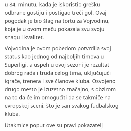
u 84. minutu, kada je iskoristio grešku
odbrane gostiju i postigao treći gol. Ovaj
pogodak je bio šlag na tortu za Vojvodinu,
koja je u ovom meču pokazala svu svoju
snagu i kvalitet.
Vojvodina je ovom pobedom potvrdila svoj
status kao jednog od najboljih timova u
Superligi, a uspeh u ovoj sezoni je rezultat
dobrog rada i truda celog tima, uključujući
igrače, trenera i sve članove kluba. Osvojeno
drugo mesto je izuzetno značajno, s obzirom
na to da će im omogućiti da se takmiče na
evropskoj sceni, što je san svakog fudbalskog
kluba.
Utakmice poput ove su pravi pokazatelj