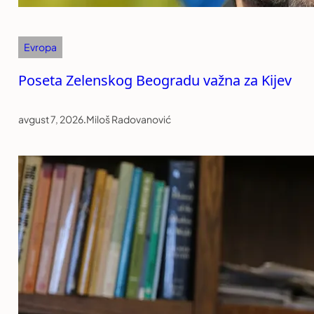
Evropa
Poseta Zelenskog Beogradu važna za Kijev
avgust 7, 2026
.
Miloš Radovanović