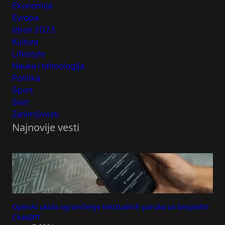
Ekonomija
Evropa
Izbori 2023
Kultura
Lifestyle
Nauka i tehnologija
Politika
Sport
Svet
Zanimljivosti
Najnovije vesti
OpenAI ukida ograničenje tekstualnih poruka za besplatni
ChatGPT