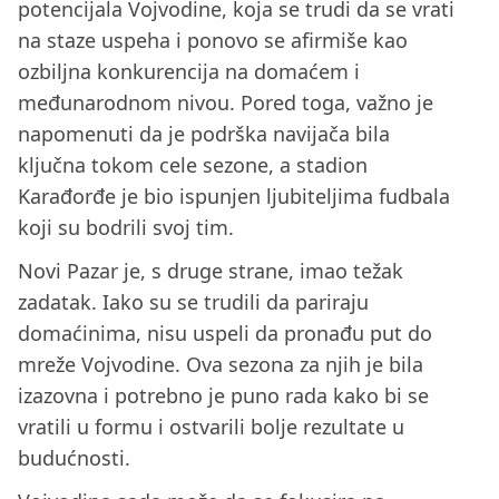
potencijala Vojvodine, koja se trudi da se vrati
na staze uspeha i ponovo se afirmiše kao
ozbiljna konkurencija na domaćem i
međunarodnom nivou. Pored toga, važno je
napomenuti da je podrška navijača bila
ključna tokom cele sezone, a stadion
Karađorđe je bio ispunjen ljubiteljima fudbala
koji su bodrili svoj tim.
Novi Pazar je, s druge strane, imao težak
zadatak. Iako su se trudili da pariraju
domaćinima, nisu uspeli da pronađu put do
mreže Vojvodine. Ova sezona za njih je bila
izazovna i potrebno je puno rada kako bi se
vratili u formu i ostvarili bolje rezultate u
budućnosti.