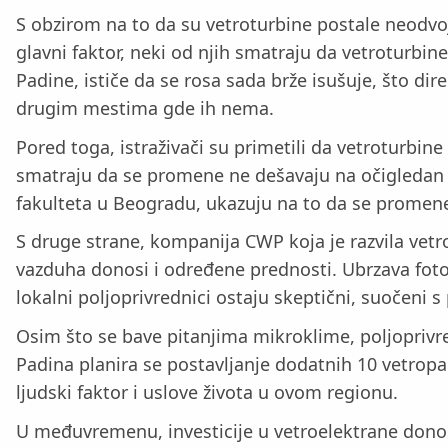
S obzirom na to da su vetroturbine postale neodvoj
glavni faktor, neki od njih smatraju da vetroturbin
Padine, ističe da se rosa sada brže isušuje, što di
drugim mestima gde ih nema.
Pored toga, istraživači su primetili da vetroturbin
smatraju da se promene ne dešavaju na očigledan na
fakulteta u Beogradu, ukazuju na to da se promene u
S druge strane, kompanija CWP koja je razvila vet
vazduha donosi i određene prednosti. Ubrzava fotosi
lokalni poljoprivrednici ostaju skeptični, suočeni 
Osim što se bave pitanjima mikroklime, poljoprivre
Padina planira se postavljanje dodatnih 10 vetropark
ljudski faktor i uslove života u ovom regionu.
U međuvremenu, investicije u vetroelektrane donose