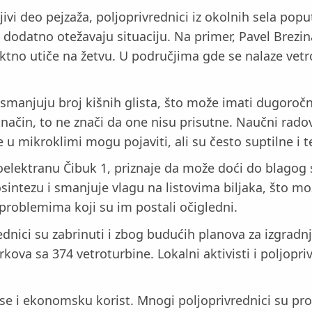
ivi deo pejzaža, poljoprivrednici iz okolnih sela pop
e dodatno otežavaju situaciju. Na primer, Pavel Brezi
rektno utiče na žetvu. U područjima gde se nalaze vet
e smanjuju broj kišnih glista, što može imati dugoroč
čin, to ne znači da one nisu prisutne. Naučni radovi
 mikroklimi mogu pojaviti, ali su često suptilne i te
roelektranu Čibuk 1, priznaje da može doći do blagog
ntezu i smanjuje vlagu na listovima biljaka, što može
s problemima koji su im postali očigledni.
dnici su zabrinuti i zbog budućih planova za izgradnj
ova sa 374 vetroturbine. Lokalni aktivisti i poljopriv
 i ekonomsku korist. Mnogi poljoprivrednici su prodal