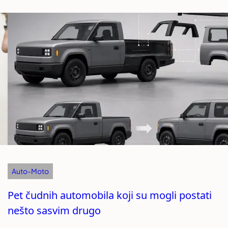
Auto-Moto
Pet čudnih automobila koji su mogli postati
nešto sasvim drugo