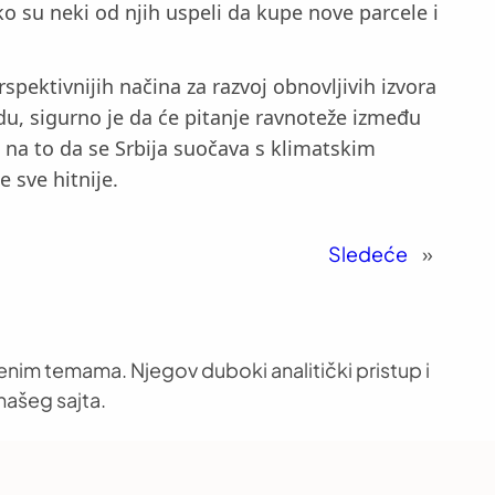
o su neki od njih uspeli da kupe nove parcele i
pektivnijih načina za razvoj obnovljivih izvora
redu, sigurno je da će pitanje ravnoteže između
 na to da se Srbija suočava s klimatskim
 sve hitnije.
Sledeće
»
venim temama. Njegov duboki analitički pristup i
našeg sajta.