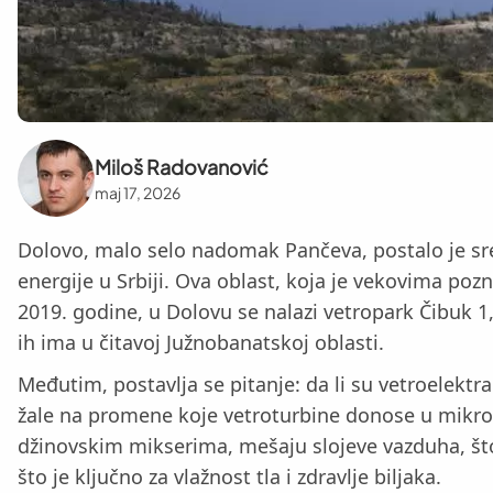
Miloš Radovanović
maj 17, 2026
Dolovo, malo selo nadomak Pančeva, postalo je sred
energije u Srbiji. Ova oblast, koja je vekovima poz
2019. godine, u Dolovu se nalazi vetropark Čibuk 1,
ih ima u čitavoj Južnobanatskoj oblasti.
Međutim, postavlja se pitanje: da li su vetroelektr
žale na promene koje vetroturbine donose u mikrok
džinovskim mikserima, mešaju slojeve vazduha, što
što je ključno za vlažnost tla i zdravlje biljaka.