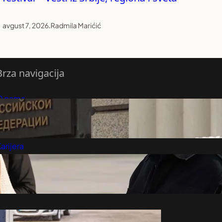
avgust 7, 2026
.
Radmila Marićić
Brza navigacija
O nama
redloži Vest
retplatite se na vesti
arijera
Marketing
Kontakt