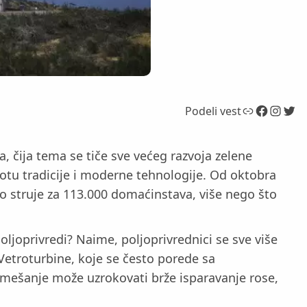
Link
Facebook
Instagram
Twitter
Podeli vest
 čija tema se tiče sve većeg razvoja zelene
votu tradicije i moderne tehnologije. Od oktobra
jno struje za 113.000 domaćinstava, više nego što
oljoprivredi? Naime, poljoprivrednici se sve više
Vetroturbine, koje se često porede sa
 mešanje može uzrokovati brže isparavanje rose,