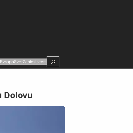
Search
e
Evropa
Svet
Zanimljivosti
u Dolovu