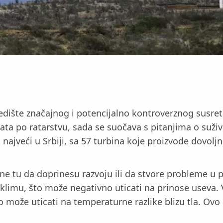
ište značajnog i potencijalno kontroverznog susreta,
nata po ratarstvu, sada se suočava s pitanjima o suži
 najveći u Srbiji, sa 57 turbina koje proizvode dovol
ane tu da doprinesu razvoju ili da stvore probleme u p
limu, što može negativno uticati na prinose useva. 
 može uticati na temperaturne razlike blizu tla. Ovo