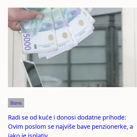
Biznis
Radi se od kuće i donosi dodatne prihode:
Ovim poslom se najviše bave penzionerke, a
jako je isplativ