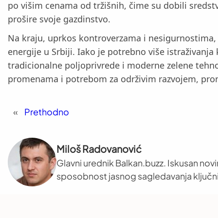
po višim cenama od tržišnih, čime su dobili sredst
prošire svoje gazdinstvo.
Na kraju, uprkos kontroverzama i nesigurnostima, v
energije u Srbiji. Iako je potrebno više istraživanj
tradicionalne poljoprivrede i moderne zelene tehn
promenama i potrebom za održivim razvojem, pronala
«
Prethodno
Miloš Radovanović
Glavni urednik Balkan.buzz. Iskusan novi
sposobnost jasnog sagledavanja ključni