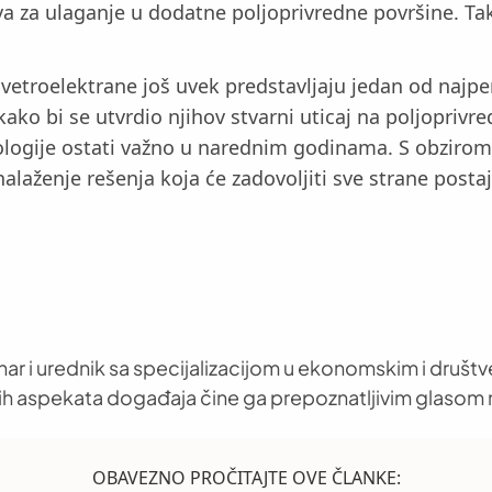
va za ulaganje u dodatne poljoprivredne površine. Tak
etroelektrane još uvek predstavljaju jedan od najpers
a kako bi se utvrdio njihov stvarni uticaj na poljopriv
ologije ostati važno u narednim godinama. S obzirom
ženje rešenja koja će zadovoljiti sve strane postaje
nar i urednik sa specijalizacijom u ekonomskim i društ
h aspekata događaja čine ga prepoznatljivim glasom 
OBAVEZNO PROČITAJTE OVE ČLANKE: