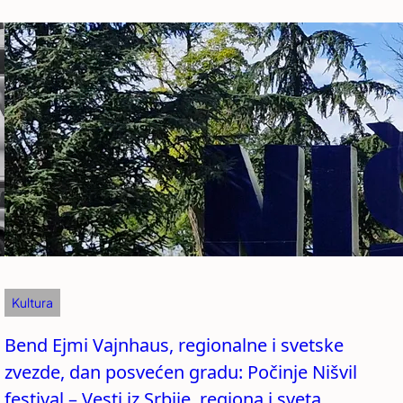
Kultura
Bend Ejmi Vajnhaus, regionalne i svetske
zvezde, dan posvećen gradu: Počinje Nišvil
festival – Vesti iz Srbije, regiona i sveta