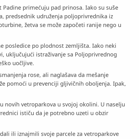
ut Padine primećuju pad prinosa. Iako su suše
na, predsednik udruženja poljoprivrednika iz
roturbine, žetva se može započeti ranije nego u
ne posledice po plodnost zemljišta. Iako neki
, uključujući istraživanje sa Poljoprivrednog
ško uočljive.
 smanjenja rose, ali naglašava da mešanje
 pomoći u prevenciji gljivičnih oboljenja. Ipak,
u novih vetroparkova u svojoj okolini. U naselju
rednici ističu da je potrebno uzeti u obzir
i ili iznajmili svoje parcele za vetroparkove