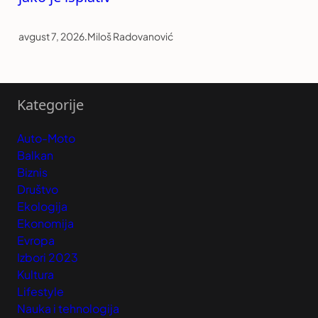
avgust 7, 2026
.
Miloš Radovanović
Kategorije
Auto-Moto
Balkan
Biznis
Društvo
Ekologija
Ekonomija
Evropa
Izbori 2023
Kultura
Lifestyle
Nauka i tehnologija