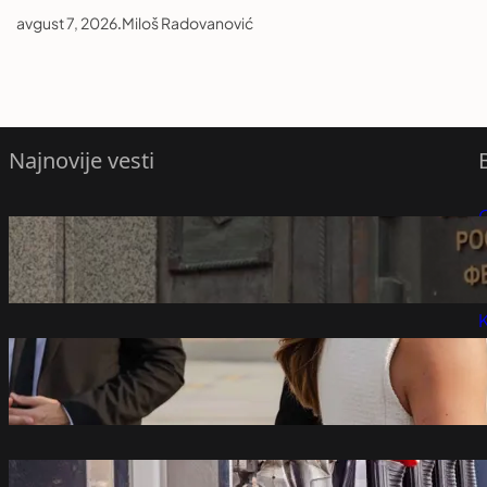
avgust 7, 2026
.
Miloš Radovanović
Najnovije vesti
Vrhovni sud Rusije razmatra tužbu protiv
P
Jabloka
avgust 7, 2026
P
K
Dolazak Zelenskog u Beograd za Vučića je
„izlet u političko minsko polje“
avgust 7, 2026
Objavljene nove cene goriva: Evo koji