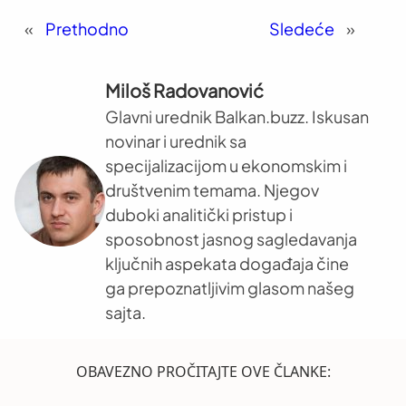
«
Prethodno
Sledeće
»
Miloš Radovanović
Glavni urednik Balkan.buzz. Iskusan
novinar i urednik sa
specijalizacijom u ekonomskim i
društvenim temama. Njegov
duboki analitički pristup i
sposobnost jasnog sagledavanja
ključnih aspekata događaja čine
ga prepoznatljivim glasom našeg
sajta.
OBAVEZNO PROČITAJTE OVE ČLANKE: