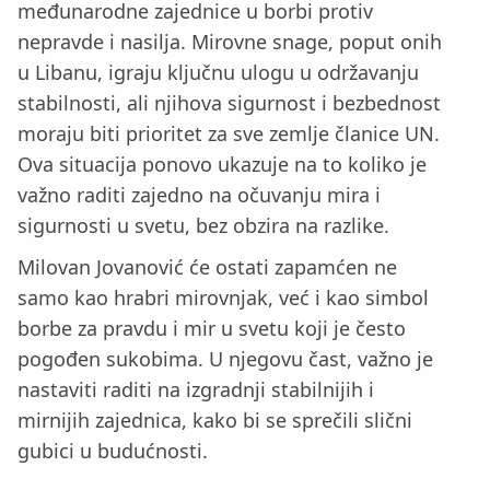
međunarodne zajednice u borbi protiv
nepravde i nasilja. Mirovne snage, poput onih
u Libanu, igraju ključnu ulogu u održavanju
stabilnosti, ali njihova sigurnost i bezbednost
moraju biti prioritet za sve zemlje članice UN.
Ova situacija ponovo ukazuje na to koliko je
važno raditi zajedno na očuvanju mira i
sigurnosti u svetu, bez obzira na razlike.
Milovan Jovanović će ostati zapamćen ne
samo kao hrabri mirovnjak, već i kao simbol
borbe za pravdu i mir u svetu koji je često
pogođen sukobima. U njegovu čast, važno je
nastaviti raditi na izgradnji stabilnijih i
mirnijih zajednica, kako bi se sprečili slični
gubici u budućnosti.