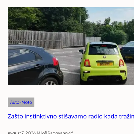
Auto-Moto
Zašto instinktivno stišavamo radio kada traži
avgust 7, 2026
.
Miloš Radovanović