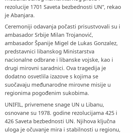
rezolucije 1701 Saveta bezbednosti UN“, rekao
je Abanjara.
Ceremoniji odavanja počasti prisustvovali su i
ambasador Srbije Milan Trojanović,
ambasador Španije Migel de Lukas Gonzalez,
predstavnici libanskog Ministarstva
nacionalne odbrane i libanske vojske, kao i
drugi mirovni saradnici. Ova tragedija je
dodatno osvetlila izazove s kojima se
suočavaju međunarodne mirovne misije u
regionima pogođenim sukobima.
UNIFIL, privremene snage UN u Libanu,
osnovane su 1978. godine rezolucijama 425 i
426 Saveta bezbednosti UN. Njihova ključna
uloga je očuvanje mira i stabilnosti u regionu,