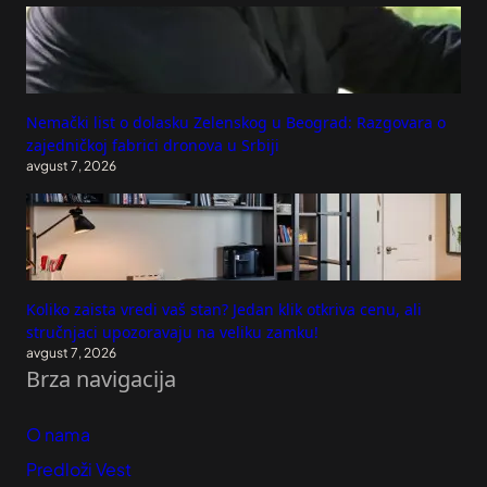
Nemački list o dolasku Zelenskog u Beograd: Razgovara o
zajedničkoj fabrici dronova u Srbiji
avgust 7, 2026
Koliko zaista vredi vaš stan? Jedan klik otkriva cenu, ali
stručnjaci upozoravaju na veliku zamku!
avgust 7, 2026
Brza navigacija
O nama
Predloži Vest