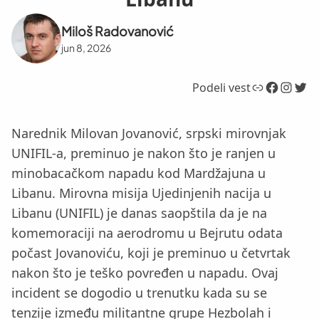
Miloš Radovanović
jun 8, 2026
Link
Facebook
Instagram
Twitter
Podeli vest
Narednik Milovan Jovanović, srpski mirovnjak
UNIFIL-a, preminuo je nakon što je ranjen u
minobacačkom napadu kod Mardžajuna u
Libanu. Mirovna misija Ujedinjenih nacija u
Libanu (UNIFIL) je danas saopštila da je na
komemoraciji na aerodromu u Bejrutu odata
počast Jovanoviću, koji je preminuo u četvrtak
nakon što je teško povređen u napadu. Ovaj
incident se dogodio u trenutku kada su se
tenzije između militantne grupe Hezbolah i