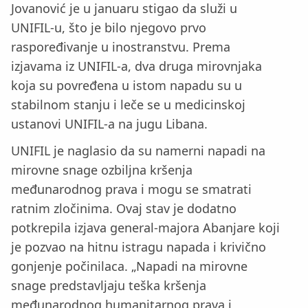
Jovanović je u januaru stigao da služi u
UNIFIL-u, što je bilo njegovo prvo
raspoređivanje u inostranstvu. Prema
izjavama iz UNIFIL-a, dva druga mirovnjaka
koja su povređena u istom napadu su u
stabilnom stanju i leče se u medicinskoj
ustanovi UNIFIL-a na jugu Libana.
UNIFIL je naglasio da su namerni napadi na
mirovne snage ozbiljna kršenja
međunarodnog prava i mogu se smatrati
ratnim zločinima. Ovaj stav je dodatno
potkrepila izjava general-majora Abanjare koji
je pozvao na hitnu istragu napada i krivično
gonjenje počinilaca. „Napadi na mirovne
snage predstavljaju teška kršenja
međunarodnog humanitarnog prava i