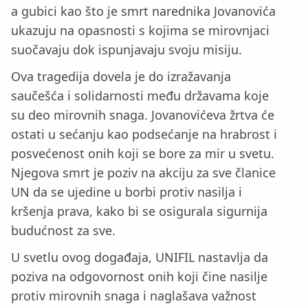
a gubici kao što je smrt narednika Jovanovića
ukazuju na opasnosti s kojima se mirovnjaci
suočavaju dok ispunjavaju svoju misiju.
Ova tragedija dovela je do izražavanja
saučešća i solidarnosti među državama koje
su deo mirovnih snaga. Jovanovićeva žrtva će
ostati u sećanju kao podsećanje na hrabrost i
posvećenost onih koji se bore za mir u svetu.
Njegova smrt je poziv na akciju za sve članice
UN da se ujedine u borbi protiv nasilja i
kršenja prava, kako bi se osigurala sigurnija
budućnost za sve.
U svetlu ovog događaja, UNIFIL nastavlja da
poziva na odgovornost onih koji čine nasilje
protiv mirovnih snaga i naglašava važnost