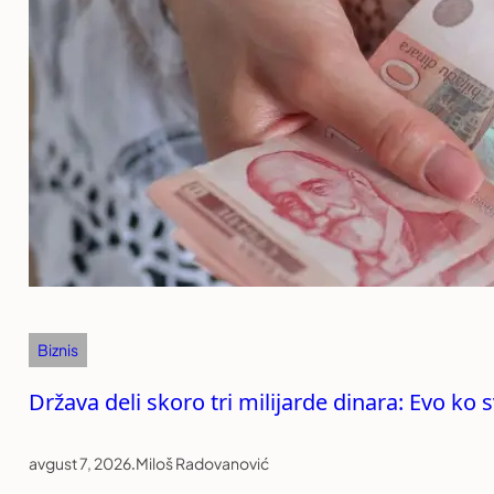
Biznis
Država deli skoro tri milijarde dinara: Evo k
avgust 7, 2026
.
Miloš Radovanović