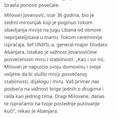
Izraela ponovo povećale.
Milovan Jovanović, star 36 godina, bio je
sedmi mirovnjak koji je poginuo tokom
obavljanja misije na jugu Libana od obnove
neprijateljstava u martu. Tokom ceremonije
ispraćaja, šef UNIFIL-a, general-major Diodato
Abanjara, istakao je važnost Jovanovićeve
posvećenosti miru i stabilnosti. „Kao i svi mi,
Milovan je napustio svoju domovinu i svoje
voljene da bi služio misiji posvećenoj
stabilnosti, dijalogu i miru. Vaš primer nas
podseća na važnost brige jednih o drugima i
rada kao jednog tima. Dragi Milovane, danas
te ispraćamo na tvoje poslednje putovanje
kući“, rekao je Abanjara.