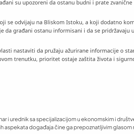
đani su upozoreni da ostanu budni i prate zvanične iz
oji se odvijaju na Bliskom Istoku, a koji dodatno kom
e da građani ostanu informisani i da se pridržavaju u
 vlasti nastaviti da pružaju ažurirane informacije o s
ovom trenutku, prioritet ostaje zaštita života i sigur
nar i urednik sa specijalizacijom u ekonomskim i društ
h aspekata događaja čine ga prepoznatljivim glasom 