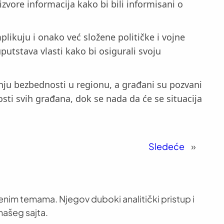
vore informacija kako bi bili informisani o
plikuju i onako već složene političke i vojne
putstava vlasti kako bi osigurali svoju
tanju bezbednosti u regionu, a građani su pozvani
nosti svih građana, dok se nada da će se situacija
Sledeće
»
venim temama. Njegov duboki analitički pristup i
našeg sajta.