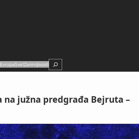
Search
e
Evropa
Svet
Zanimljivosti
a na južna predgrađa Bejruta –