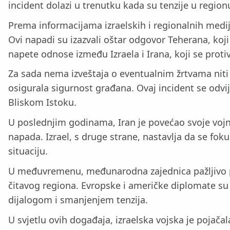
incident dolazi u trenutku kada su tenzije u regionu
Prema informacijama izraelskih i regionalnih medij
Ovi napadi su izazvali oštar odgovor Teherana, koji
napete odnose između Izraela i Irana, koji se prot
Za sada nema izveštaja o eventualnim žrtvama niti o
osigurala sigurnost građana. Ovaj incident se odvij
Bliskom Istoku.
U poslednjim godinama, Iran je povećao svoje vojno 
napada. Izrael, s druge strane, nastavlja da se fok
situaciju.
U međuvremenu, međunarodna zajednica pažljivo pra
čitavog regiona. Evropske i američke diplomate su v
dijalogom i smanjenjem tenzija.
U svjetlu ovih događaja, izraelska vojska je poja