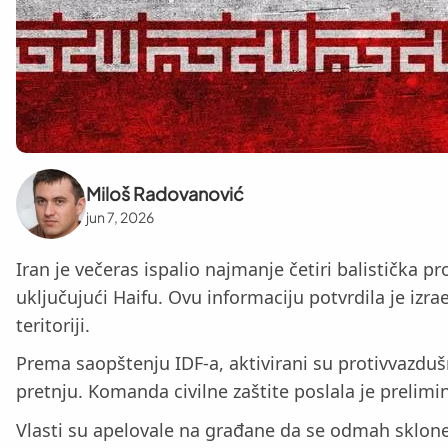
Miloš Radovanović
jun 7, 2026
Iran je večeras ispalio najmanje četiri balistička p
uključujući Haifu. Ovu informaciju potvrdila je izrae
teritoriji.
Prema saopštenju IDF-a, aktivirani su protivvazduš
pretnju. Komanda civilne zaštite poslala je prelim
Vlasti su apelovale na građane da se odmah sklone 