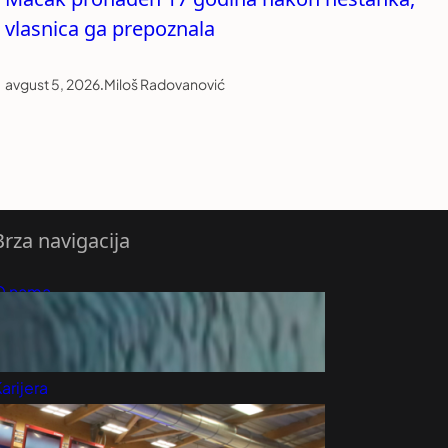
vlasnica ga prepoznala
avgust 5, 2026
.
Miloš Radovanović
Brza navigacija
O nama
redloži Vest
retplatite se na vesti
arijera
Marketing