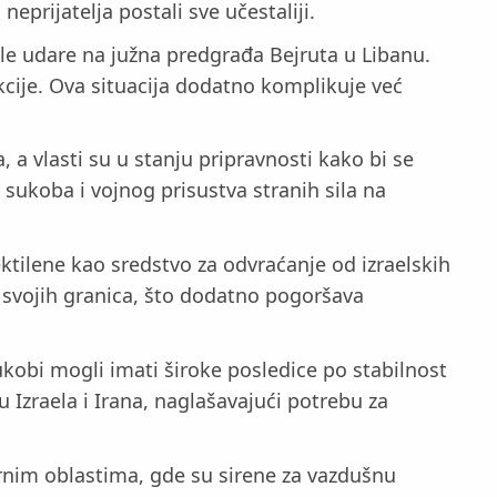
eprijatelja postali sve učestaliji.
ele udare na južna predgrađa Bejruta u Libanu.
akcije. Ova situacija dodatno komplikuje već
 a vlasti su u stanju pripravnosti kako bi se
 sukoba i vojnog prisustva stranih sila na
ktilene kao sredstvo za odvraćanje od izraelskih
ni svojih granica, što dodatno pogoršava
kobi mogli imati široke posledice po stabilnost
 Izraela i Irana, naglašavajući potrebu za
ernim oblastima, gde su sirene za vazdušnu