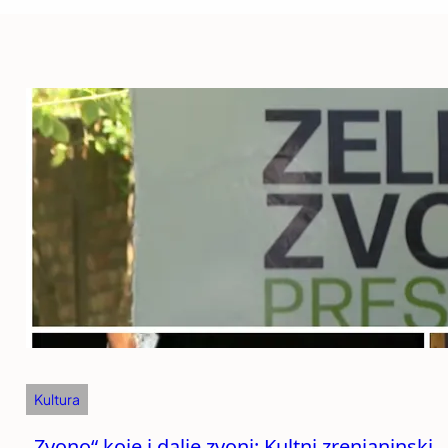
Kultura
„Zvono“ koje i dalje zvoni: Kultni zrenjaninski