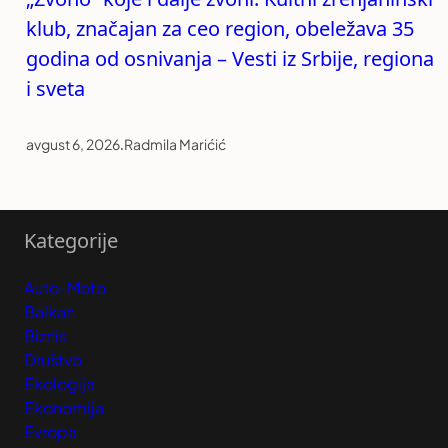
klub, značajan za ceo region, obeležava 35
godina od osnivanja – Vesti iz Srbije, regiona
i sveta
avgust 6, 2026
.
Radmila Marićić
Kategorije
Auto-Moto
Balkan
Biznis
Društvo
Ekologija
Ekonomija
Evropa