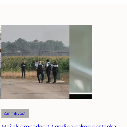
Zanimljivosti
Mačak pronađen 17 godina nakon nestanka,