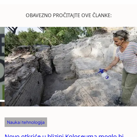
OBAVEZNO PROČITAJTE OVE ČLANKE:
Nauka i tehnologija
Novo otkriće u blizini Koloseuma moglo bi