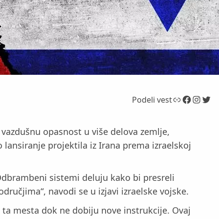
Link
Facebook
Instagram
Twitter
Podeli vest
 za vazdušnu opasnost u više delova zemlje,
o lansiranje projektila iz Irana prema izraelskoj
Odbrambeni sistemi deluju kako bi presreli
ručjima“, navodi se u izjavi izraelske vojske.
 ta mesta dok ne dobiju nove instrukcije. Ovaj