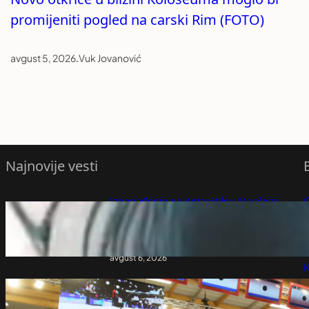
promijeniti pogled na carski Rim (FOTO)
avgust 5, 2026
.
Vuk Jovanović
Najnovije vesti
Iznenađenje na Antarktiku: Naučnici
probušili 183 metra leda, a onda je iz
P
mraka isplivalo neobično stvorenje
(VIDEO)
P
avgust 6, 2026
K
Nezapamćena žetva medalja – Srbija već
sakupila deset odličja na Evropskom