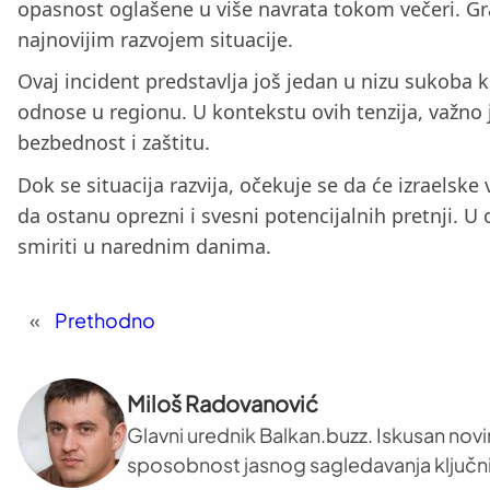
opasnost oglašene u više navrata tokom večeri. Gra
najnovijim razvojem situacije.
Ovaj incident predstavlja još jedan u nizu sukoba k
odnose u regionu. U kontekstu ovih tenzija, važno j
bezbednost i zaštitu.
Dok se situacija razvija, očekuje se da će izraelske
da ostanu oprezni i svesni potencijalnih pretnji. U 
smiriti u narednim danima.
«
Prethodno
Miloš Radovanović
Glavni urednik Balkan.buzz. Iskusan novi
sposobnost jasnog sagledavanja ključni