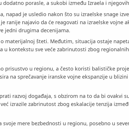
 dodatno porasle, a sukobi između Izraela i njegovih n
a, napad je usledio nakon što su izraelske snage izv
 je ranije najavio da će reagovati na izraelske vojne 
ive jedni drugima decenijama.
 materijalnoj šteti. Međutim, situacija ostaje napeta,
a u kontekstu sve veće zabrinutosti zbog regionalnih
prisustvo u regionu, a često koristi balističke proje
usira na sprečavanje iranske vojne ekspanzije u blizi
ti razvoj događaja, s obzirom na to da bi ovakvi su
eć izrazile zabrinutost zbog eskalacije tenzija između
čala svoje mere bezbednosti u regionu, posebno u sev