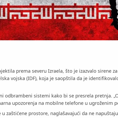
rojektila prema severu Izraela, što je izazvalo sirene
lska vojska (IDF), koja je saopštila da je identifikoval
ni odbrambeni sistemi kako bi se presrela pretnja. „
inarna upozorenja na mobilne telefone u ugroženim pod
u zaštićene prostore, naglašavajući da ne napuštaju