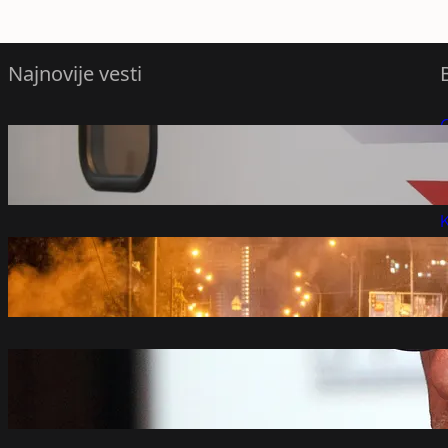
Najnovije vesti
Ministri Srbije i Mađarske najavili
P
otvaranje brze pruge između Beograda i
Budimpešte
P
avgust 7, 2026
K
Najmanje 21 poginuli u ruskom napadu
na Kijevsku oblast
avgust 7, 2026
Mijačić: Vidimo da Vučića ovih dana nisu
nešto pogodila rušenja na Gazivodama,
bio je dosta veseo i razdragan
avgust 7, 2026