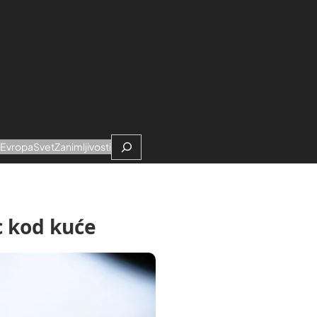
Search
e
Evropa
Svet
Zanimljivosti
c kod kuće