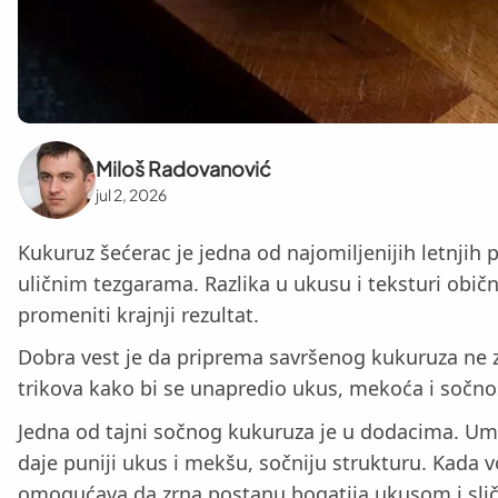
Miloš Radovanović
jul 2, 2026
Kukuruz šećerac je jedna od najomiljenijih letnjih
uličnim tezgarama. Razlika u ukusu i teksturi obič
promeniti krajnji rezultat.
Dobra vest je da priprema savršenog kukuruza ne z
trikova kako bi se unapredio ukus, mekoća i sočno
Jedna od tajni sočnog kukuruza je u dodacima. Ume
daje puniji ukus i mekšu, sočniju strukturu. Kada
omogućava da zrna postanu bogatija ukusom i slič