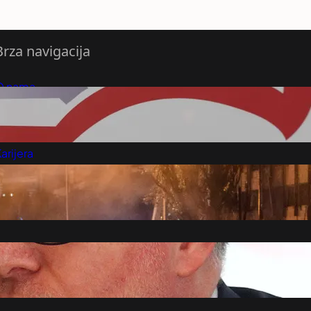
Brza navigacija
O nama
redloži Vest
retplatite se na vesti
arijera
Marketing
Kontakt