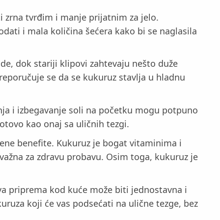
zrna tvrđim i manje prijatnim za jelo.
ati i mala količina šećera kako bi se naglasila
e, dok stariji klipovi zahtevaju nešto duže
reporučuje se da se kukuruz stavlja u hladnu
nja i izbegavanje soli na početku mogu potpuno
otovo kao onaj sa uličnih tezgi.
ene benefite. Kukuruz je bogat vitaminima i
u važna za zdravu probavu. Osim toga, kukuruz je
ova priprema kod kuće može biti jednostavna i
uruza koji će vas podsećati na ulične tezge, bez