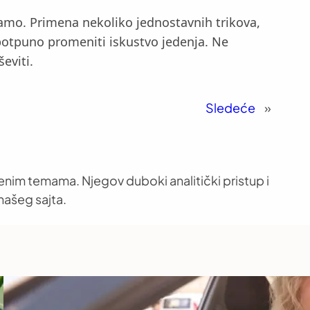
mamo. Primena nekoliko jednostavnih trikova,
potpuno promeniti iskustvo jedenja. Ne
eviti.
Sledeće
»
venim temama. Njegov duboki analitički pristup i
našeg sajta.