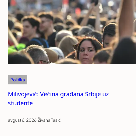
Politika
Milivojević: Većina građana Srbije uz
studente
avgust 6, 2026
.
Živana Tasić