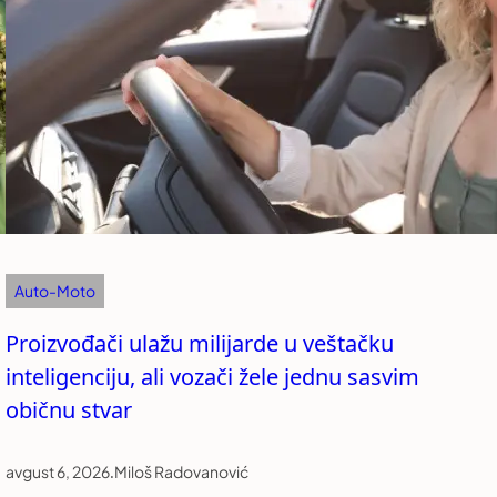
Auto-Moto
Proizvođači ulažu milijarde u veštačku
inteligenciju, ali vozači žele jednu sasvim
običnu stvar
avgust 6, 2026
.
Miloš Radovanović