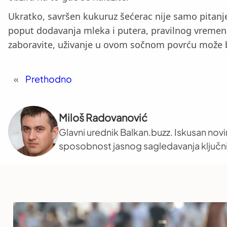
Ukratko, savršen kukuruz šećerac nije samo pitanje
poput dodavanja mleka i putera, pravilnog vremen
zaboravite, uživanje u ovom sočnom povrću može bit
«
Prethodno
Miloš Radovanović
Glavni urednik Balkan.buzz. Iskusan novi
sposobnost jasnog sagledavanja ključni