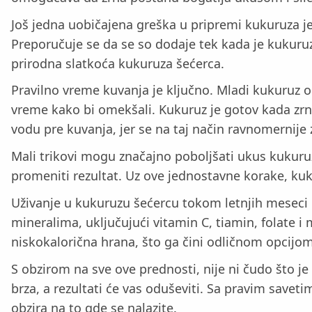
Još jedna uobičajena greška u pripremi kukuruza je
Preporučuje se da se so dodaje tek kada je kukuruz
prirodna slatkoća kukuruza šećerca.
Pravilno vreme kuvanja je ključno. Mladi kukuruz o
vreme kako bi omekšali. Kukuruz je gotov kada zrn
vodu pre kuvanja, jer se na taj način ravnomernije
Mali trikovi mogu značajno poboljšati ukus kukuru
promeniti rezultat. Uz ove jednostavne korake, kuku
Uživanje u kukuruzu šećercu tokom letnjih meseci 
mineralima, uključujući vitamin C, tiamin, folate 
niskokalorična hrana, što ga čini odličnom opcijom
S obzirom na sve ove prednosti, nije ni čudo što j
brza, a rezultati će vas oduševiti. Sa pravim savet
obzira na to gde se nalazite.