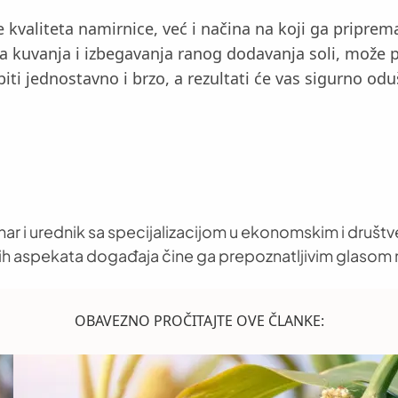
 kvaliteta namirnice, već i načina na koji ga pripre
a kuvanja i izbegavanja ranog dodavanja soli, može 
i jednostavno i brzo, a rezultati će vas sigurno oduš
nar i urednik sa specijalizacijom u ekonomskim i društ
h aspekata događaja čine ga prepoznatljivim glasom 
OBAVEZNO PROČITAJTE OVE ČLANKE: