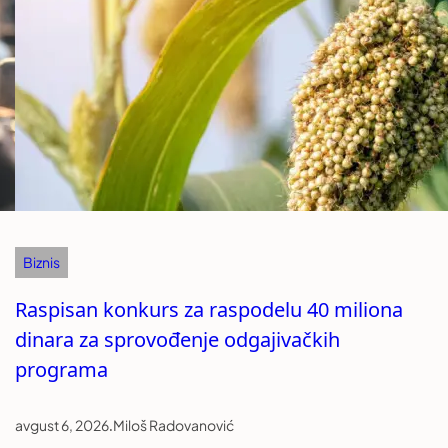
Biznis
Raspisan konkurs za raspodelu 40 miliona
dinara za sprovođenje odgajivačkih
programa
avgust 6, 2026
.
Miloš Radovanović