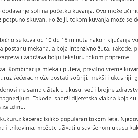
 dodavanje soli na početku kuvanja. Ovo može učiniti 
 potpuno skuvan. Po želji, tokom kuvanja može se dod
bično se kuva od 10 do 15 minuta nakon ključanja vod
a postanu mekana, a boja intenzivno žuta. Takođe, p
 zagreva i zadržava bolju teksturu tokom pripreme.
za. Kombinacija mleka i putera, pravilno vreme kuva
ruz šećerac može postati sočniji, mekši i ukusniji, g
donosi ne samo užitak u ukusu, već i brojne zdravstv
i magnezijum. Takođe, sadrži dijetetska vlakna koja s
 za užinu.
e kukuruz šećerac toliko popularan tokom leta. Njeg
ima i trikovima, možete uživati u savršenom ukusu kuk