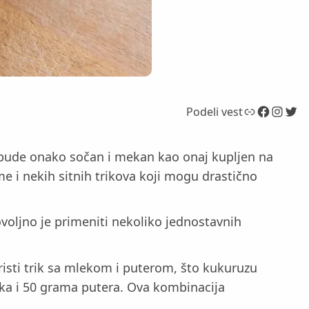
Link
Facebook
Instagram
Twitter
Podeli vest
e bude onako sočan i mekan kao onaj kupljen na
e i nekih sitnih trikova koji mogu drastično
oljno je primeniti nekoliko jednostavnih
risti trik sa mlekom i puterom, što kukuruzu
eka i 50 grama putera. Ova kombinacija