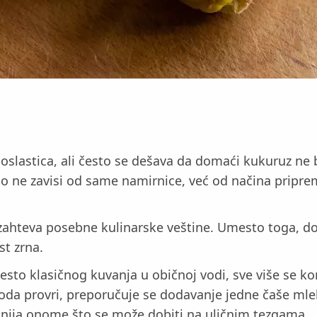
 poslastica, ali često se dešava da domaći kukuruz n
no ne zavisi od same namirnice, već od načina priprem
ahteva posebne kulinarske veštine. Umesto toga, dov
st zrna.
sto klasičnog kuvanja u običnoj vodi, sve više se ko
 voda provri, preporučuje se dodavanje jedne čaše ml
nija onome što se može dobiti na uličnim tezgama.