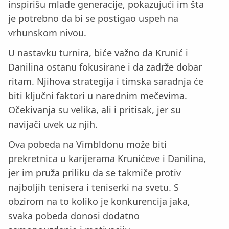
inspirišu mlade generacije, pokazujući im šta
je potrebno da bi se postigao uspeh na
vrhunskom nivou.
U nastavku turnira, biće važno da Krunić i
Danilina ostanu fokusirane i da zadrže dobar
ritam. Njihova strategija i timska saradnja će
biti ključni faktori u narednim mečevima.
Očekivanja su velika, ali i pritisak, jer su
navijači uvek uz njih.
Ova pobeda na Vimbldonu može biti
prekretnica u karijerama Krunićeve i Danilina,
jer im pruža priliku da se takmiče protiv
najboljih tenisera i teniserki na svetu. S
obzirom na to koliko je konkurencija jaka,
svaka pobeda donosi dodatno