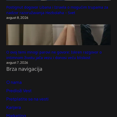
Postignut dogovor Libana i Izraela o mogućim trupama za
nadzor razoružavanja Hezbolaha – Svet
avgust 8, 2026
O ovoj temi mnogi parovi ne govore: Iskren razgovor o
intimnom životu jača vezu i donosi veću bliskost
avgust 7, 2026
Brza navigacija
O nama
Predloži Vest
Pretplatite se na vesti
Karijera
Marketing