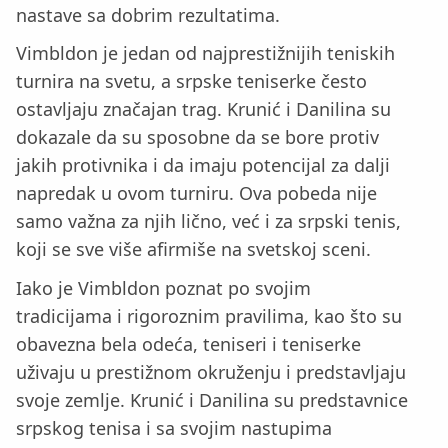
nastave sa dobrim rezultatima.
Vimbldon je jedan od najprestižnijih teniskih
turnira na svetu, a srpske teniserke često
ostavljaju značajan trag. Krunić i Danilina su
dokazale da su sposobne da se bore protiv
jakih protivnika i da imaju potencijal za dalji
napredak u ovom turniru. Ova pobeda nije
samo važna za njih lično, već i za srpski tenis,
koji se sve više afirmiše na svetskoj sceni.
Iako je Vimbldon poznat po svojim
tradicijama i rigoroznim pravilima, kao što su
obavezna bela odeća, teniseri i teniserke
uživaju u prestižnom okruženju i predstavljaju
svoje zemlje. Krunić i Danilina su predstavnice
srpskog tenisa i sa svojim nastupima