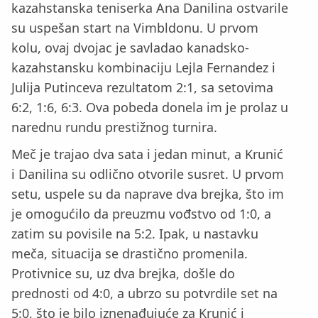
kazahstanska teniserka Ana Danilina ostvarile
su uspešan start na Vimbldonu. U prvom
kolu, ovaj dvojac je savladao kanadsko-
kazahstansku kombinaciju Lejla Fernandez i
Julija Putinceva rezultatom 2:1, sa setovima
6:2, 1:6, 6:3. Ova pobeda donela im je prolaz u
narednu rundu prestižnog turnira.
Meč je trajao dva sata i jedan minut, a Krunić
i Danilina su odlično otvorile susret. U prvom
setu, uspele su da naprave dva brejka, što im
je omogućilo da preuzmu vođstvo od 1:0, a
zatim su povisile na 5:2. Ipak, u nastavku
meča, situacija se drastično promenila.
Protivnice su, uz dva brejka, došle do
prednosti od 4:0, a ubrzo su potvrdile set na
5:0, što je bilo iznenađujuće za Krunić i