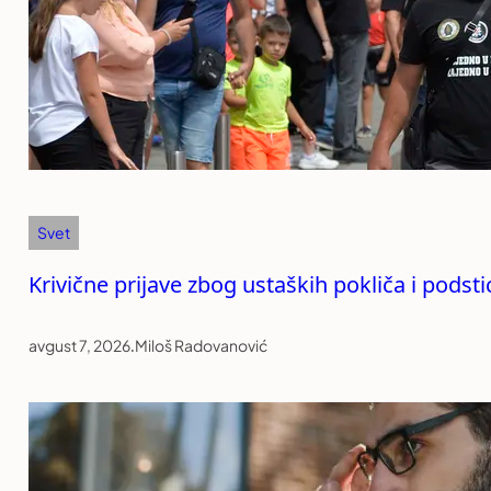
Svet
Krivične prijave zbog ustaških pokliča i podst
avgust 7, 2026
.
Miloš Radovanović