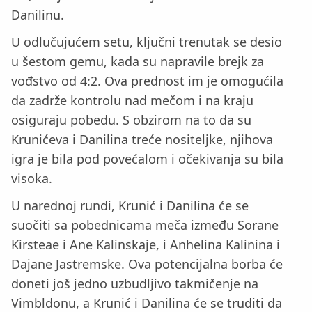
Danilinu.
U odlučujućem setu, ključni trenutak se desio
u šestom gemu, kada su napravile brejk za
vođstvo od 4:2. Ova prednost im je omogućila
da zadrže kontrolu nad mečom i na kraju
osiguraju pobedu. S obzirom na to da su
Krunićeva i Danilina treće nositeljke, njihova
igra je bila pod povećalom i očekivanja su bila
visoka.
U narednoj rundi, Krunić i Danilina će se
suočiti sa pobednicama meča između Sorane
Kirsteae i Ane Kalinskaje, i Anhelina Kalinina i
Dajane Jastremske. Ova potencijalna borba će
doneti još jedno uzbudljivo takmičenje na
Vimbldonu, a Krunić i Danilina će se truditi da