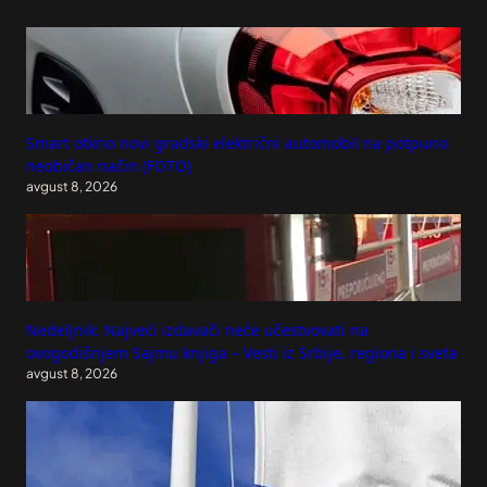
Smart otkrio novi gradski električni automobil na potpuno
neobičan način (FOTO)
avgust 8, 2026
Nedeljnik: Najveći izdavači neće učestvovati na
ovogodišnjem Sajmu knjiga – Vesti iz Srbije, regiona i sveta
avgust 8, 2026