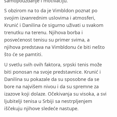
samopouzdanje i motivaciju.
S obzirom na to da je Vimbldon poznat po
svojim izvanrednim uslovima i atmosferi,
Krunić i Danilina će sigurno uživati u svakom
trenutku na terenu. Njihova borba i
posvećenost tenisu su primer svima, a
njihova predstava na Vimbldonu će biti nešto
što će se pamtiti.
U svetlu svih ovih faktora, srpski tenis može
biti ponosan na svoje predstavnice. Krunić i
Danilina su pokazale da su sposobne da se
bore na najvišem nivou i da su spremne za
izazove koji dolaze. Očekivanja su visoka, a svi
ljubitelji tenisa u Srbiji sa nestrpljenjem
iščekuju njihove sledeće nastupe.