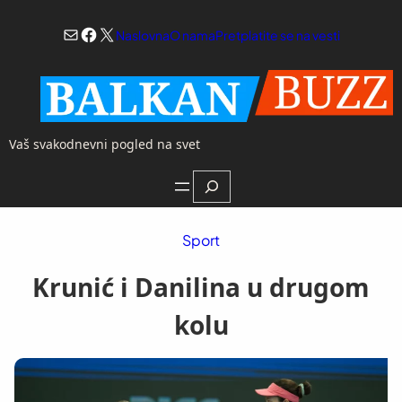
Skoči
Mail
Facebook
X
na
Naslovna
O nama
Pretplatite se na vesti
sadržaj
Vaš svakodnevni pogled na svet
Search
Sport
Krunić i Danilina u drugom
kolu