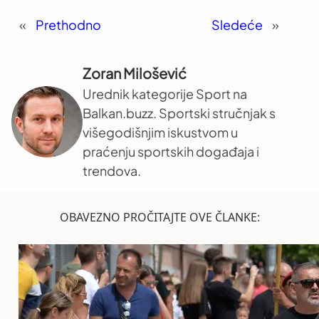
«
Prethodno
Sledeće
»
Zoran Milošević
Urednik kategorije Sport na
Balkan.buzz. Sportski stručnjak s
višegodišnjim iskustvom u
praćenju sportskih događaja i
trendova.
OBAVEZNO PROČITAJTE OVE ČLANKE: