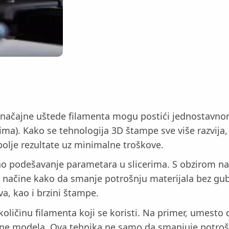
se značajne uštede filamenta mogu postići jednosta
). Kako se tehnologija 3D štampe sve više razvija, t
 bolje rezultate uz minimalne troškove.
no podešavanje parametara u slicerima. S obzirom na 
ati načine kako da smanje potrošnju materijala bez g
va, kao i brzini štampe.
ličinu filamenta koji se koristi. Na primer, umesto 
ne modela. Ova tehnika ne samo da smanjuje potrošn