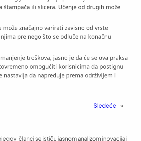
a štampača ili slicera. Učenje od drugih može
 može značajno varirati zavisno od vrste
vanjima pre nego što se odluče na konačnu
smanjenje troškova, jasno je da će se ova praksa
 istovremeno omogućiti korisnicima da postignu
pe nastavlja da napreduje prema održivijem i
Sledeće
»
jegovi članci se ističu jasnom analizom inovacija i