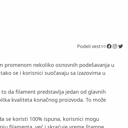
Link
Facebook
Instagram
Twitter
Podeli vest
vnom promenom nekoliko osnovnih podešavanja u
ako se i korisnici suočavaju sa izazovima u
to da filament predstavlja jedan od glavnih
ubitka kvaliteta konačnog proizvoda. To može
da se koristi 100% ispuna, korisnici mogu
ju filamenta, već i skraćuje vreme štampe.