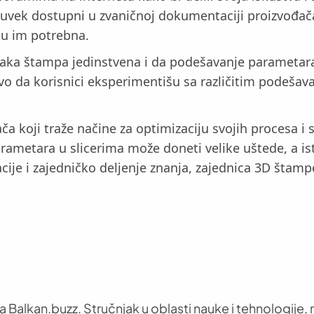
u uvek dostupni u zvaničnoj dokumentaciji proizvođač
su im potrebna.
svaka štampa jedinstvena i da podešavanje parametara
ivo da korisnici eksperimentišu sa različitim podeša
a koji traže načine za optimizaciju svojih procesa i 
 parametara u slicerima može doneti velike uštede, a
acije i zajedničko deljenje znanja, zajednica 3D štam
 Balkan.buzz. Stručnjak u oblasti nauke i tehnologije, n