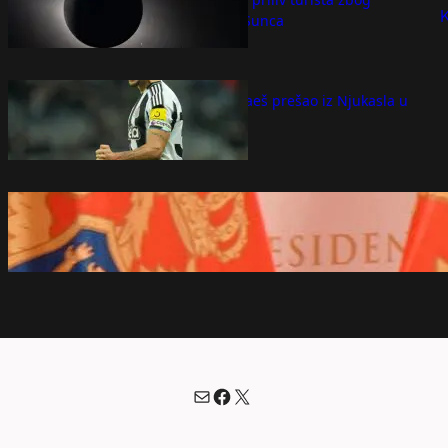
pomračenja Sunca
avgust 8, 2026
Bruno Gimaraeš prešao iz Njukasla u
Arsenal
avgust 8, 2026
Milatović pozvao da se pobede
crnogorske vojske ne koriste za političke
obračune – Region
avgust 8, 2026
Mail
Facebook
X