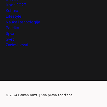
Izbori 2023
Kultura
Lifestyle
Nauka i tehnologija
Politika
Sport
Svet
Zanimljivosti
©
2024 Balkan.buzz | Sva prava zadržana.