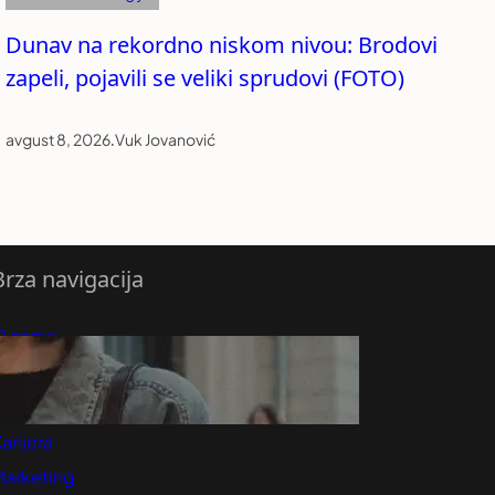
Dunav na rekordno niskom nivou: Brodovi
zapeli, pojavili se veliki sprudovi (FOTO)
avgust 8, 2026
.
Vuk Jovanović
Brza navigacija
O nama
redloži Vest
retplatite se na vesti
arijera
Marketing