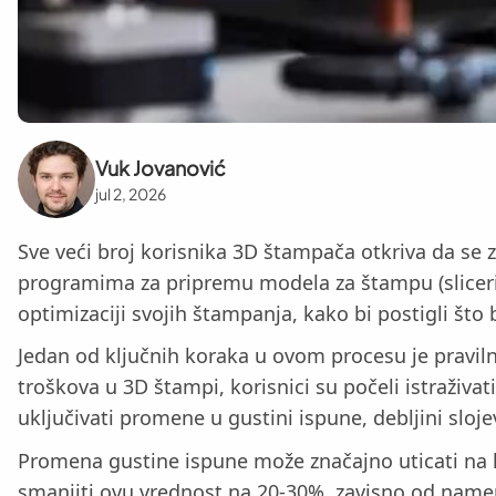
Vuk Jovanović
jul 2, 2026
Sve veći broj korisnika 3D štampača otkriva da 
programima za pripremu modela za štampu (slicerima
optimizaciji svojih štampanja, kako bi postigli što
Jedan od ključnih koraka u ovom procesu je pravil
troškova u 3D štampi, korisnici su počeli istraživ
uključivati promene u gustini ispune, debljini sloje
Promena gustine ispune može značajno uticati na ko
smanjiti ovu vrednost na 20-30%, zavisno od name