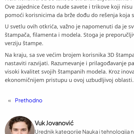
Ove zajednice često nude savete i trikove koji nis
pomoći korisnicima da brže dođu do rešenja koja 
U svetlu ovih otkrića, važno je napomenuti da je 
štampača, filamenta i modela. Stoga je preporučlj
verziju štampe.
Na kraju, sa sve većim brojem korisnika 3D štampač
nastaviti razvijati. Razumevanje i prilagođavanje
visoki kvalitet svojih štampanih modela. Kroz inov
ekonomičnijem pristupu u ovoj uzbudljivoj oblasti.
«
Prethodno
Vuk Jovanović
Urednik kategorije Nauka i tehnologija na