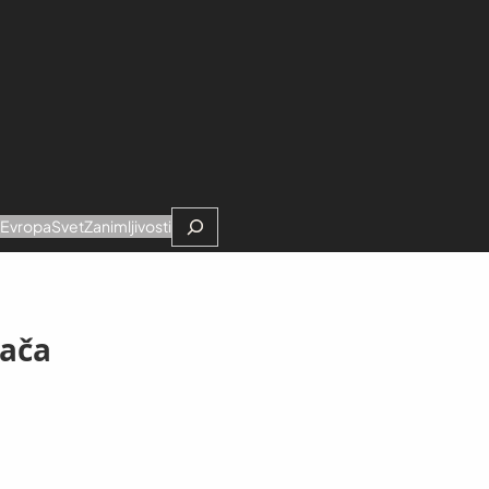
Search
e
Evropa
Svet
Zanimljivosti
pača