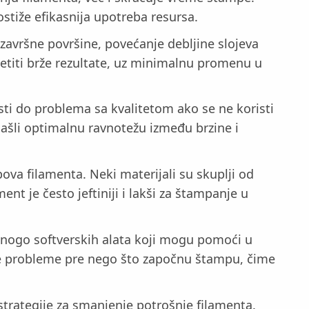
tiže efikasnija upotreba resursa.
e završne površine, povećanje debljine slojeva
metiti brže rezultate, uz minimalnu promenu u
ti do problema sa kvalitetom ako se ne koristi
našli optimalnu ravnotežu između brzine i
ova filamenta. Neki materijali su skuplji od
t je često jeftiniji i lakši za štampanje u
 mnogo softverskih alata koji mogu pomoći u
lne probleme pre nego što započnu štampu, čime
 strategije za smanjenje potrošnje filamenta.