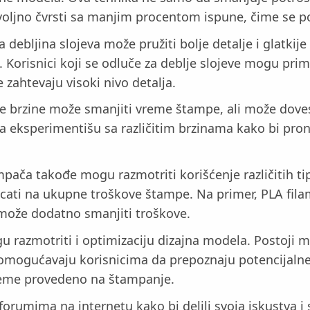
oljno čvrsti sa manjim procentom ispune, čime se pos
a debljina slojeva može pružiti bolje detalje i glatkij
Korisnici koji se odluče za deblje slojeve mogu pri
 zahtevaju visoki nivo detalja.
e brzine može smanjiti vreme štampe, ali može doves
 da eksperimentišu sa različitim brzinama kako bi pro
ača takođe mogu razmotriti korišćenje različitih tip
ati na ukupne troškove štampe. Na primer, PLA filamen
 može dodatno smanjiti troškove.
u razmotriti i optimizaciju dizajna modela. Postoji
ati omogućavaju korisnicima da prepoznaju potencija
reme provedeno na štampanje.
forumima na internetu kako bi delili svoja iskustva i