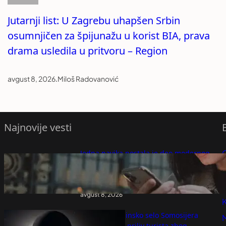
Jutarnji list: U Zagrebu uhapšen Srbin
osumnjičen za špijunažu u korist BIA, prava
drama usledila u pritvoru – Region
avgust 8, 2026
.
Miloš Radovanović
Najnovije vesti
Jedna navika postala je deo modernog
zabavljanja: Evo zašto ljudi "guglaju"
P
potencijalnog partnera i koje su zamke te
prakse
P
avgust 8, 2026
K
Špansko planinsko selo Somosijera
očekuje veliki priliv turista zbog