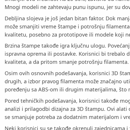
Mnogi modeli ne zahtevaju punu ispunu, jer su dov
Debljina slojeva je još jedan bitan faktor. Dok manj
može smanjiti vreme štampe i potrošnju filamenta. 
kvalitetu, posebno za prototipove ili modele koji ne
Brzina štampe takođe igra ključnu ulogu. Povećanj
ispravna oprema ili postavke. Korisnici bi trebalo
kvaliteta, a da pritom smanje potrošnju filamenta.
Osim ovih osnovnih podešavanja, korisnici 3D štamp
drugih, a izbor pravog filamenta može značajno utic
poređenju sa ABS-om ili drugim materijalima, što
Pored tehničkih podešavanja, korisnici takođe mog
analizi i prilagodbi dizajna za 3D štampu. Ovi al
se smanjuje potreba za dodatnim materijalom i v
Neki korisnici su se takođe okrenuli zajednicama i 