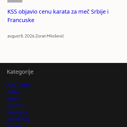
KSS objavio cenu karata za meč Srbije i
Francuske
avgust 8, 2026
.
Zoran Milošević
Kategorije
Auto-Moto
Balkan
Biznis
Društvo
Ekologija
Ekonomija
Evropa