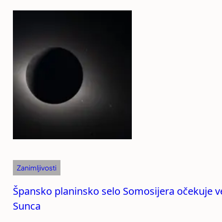
Zanimljivosti
Špansko planinsko selo Somosijera očekuje vel
Sunca