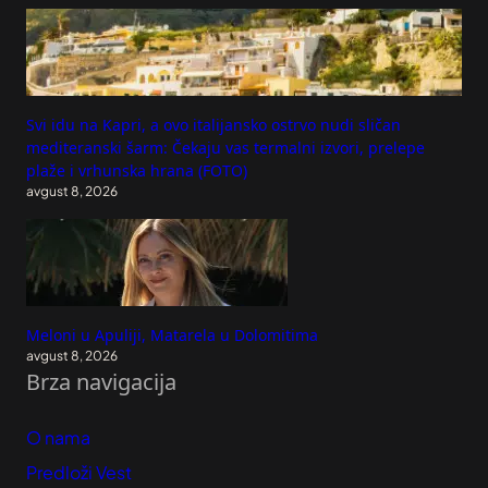
Svi idu na Kapri, a ovo italijansko ostrvo nudi sličan
mediteranski šarm: Čekaju vas termalni izvori, prelepe
plaže i vrhunska hrana (FOTO)
avgust 8, 2026
Meloni u Apuliji, Matarela u Dolomitima
avgust 8, 2026
Brza navigacija
O nama
Predloži Vest