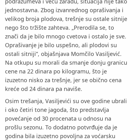
podrazumeva i veću zaradu, situacija nije tako
jednostavna. Zbog izvanrednog oprašivanja i
velikog broja plodova, trešnje su ostale sitnije
nego što tržište zahteva. „Prerodila se, to
znači da je bilo mnogo cvetova i ostalo je sve.
Oprašivanje je bilo uspešno, ali plodovi su
ostali sitniji“, objašnjava Momčilo Vasiljević.
Na otkupu su morali da smanje donju granicu
cene na 22 dinara po kilogramu, što je
izuzetno nisko za trešnje, jer se obično cena
kreće od 24 dinara pa naviše.
Osim trešanja, Vasiljevići su ove godine ubrali
i oko četiri tone jagoda, što predstavlja
povećanje od 30 procenata u odnosu na
prošlu sezonu. To dodatno potvrđuje da je
godina bila izuzetno povoljna za voćarsku