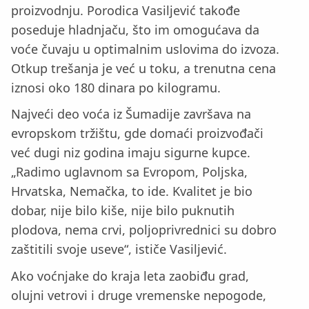
proizvodnju. Porodica Vasiljević takođe
poseduje hladnjaču, što im omogućava da
voće čuvaju u optimalnim uslovima do izvoza.
Otkup trešanja je već u toku, a trenutna cena
iznosi oko 180 dinara po kilogramu.
Najveći deo voća iz Šumadije završava na
evropskom tržištu, gde domaći proizvođači
već dugi niz godina imaju sigurne kupce.
„Radimo uglavnom sa Evropom, Poljska,
Hrvatska, Nemačka, to ide. Kvalitet je bio
dobar, nije bilo kiše, nije bilo puknutih
plodova, nema crvi, poljoprivrednici su dobro
zaštitili svoje useve“, ističe Vasiljević.
Ako voćnjake do kraja leta zaobiđu grad,
olujni vetrovi i druge vremenske nepogode,