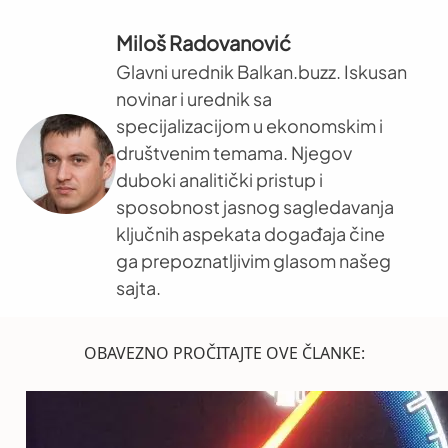
Miloš Radovanović
Glavni urednik Balkan.buzz. Iskusan
novinar i urednik sa
specijalizacijom u ekonomskim i
društvenim temama. Njegov
duboki analitički pristup i
sposobnost jasnog sagledavanja
ključnih aspekata događaja čine
ga prepoznatljivim glasom našeg
sajta.
OBAVEZNO PROČITAJTE OVE ČLANKE: