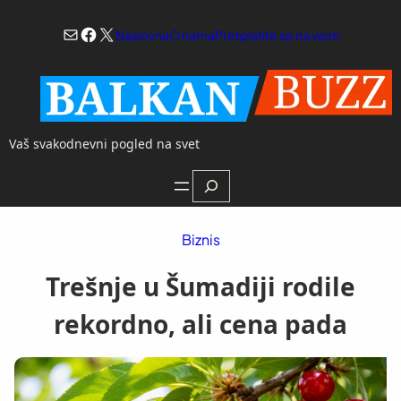
Skoči
Mail
Facebook
X
na
Naslovna
O nama
Pretplatite se na vesti
sadržaj
Vaš svakodnevni pogled na svet
Search
Biznis
Trešnje u Šumadiji rodile
rekordno, ali cena pada