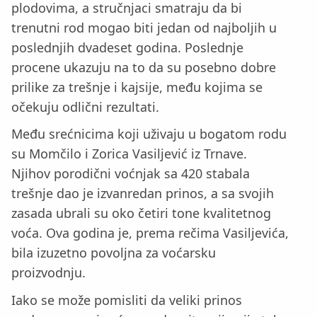
plodovima, a stručnjaci smatraju da bi
trenutni rod mogao biti jedan od najboljih u
poslednjih dvadeset godina. Poslednje
procene ukazuju na to da su posebno dobre
prilike za trešnje i kajsije, među kojima se
očekuju odlični rezultati.
Među srećnicima koji uživaju u bogatom rodu
su Momčilo i Zorica Vasiljević iz Trnave.
Njihov porodični voćnjak sa 420 stabala
trešnje dao je izvanredan prinos, a sa svojih
zasada ubrali su oko četiri tone kvalitetnog
voća. Ova godina je, prema rečima Vasiljevića,
bila izuzetno povoljna za voćarsku
proizvodnju.
Iako se može pomisliti da veliki prinos