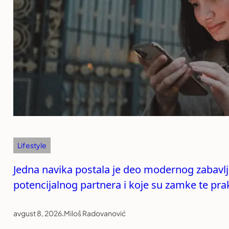
Lifestyle
Jedna navika postala je deo modernog zabavlja
potencijalnog partnera i koje su zamke te pra
avgust 8, 2026
.
Miloš Radovanović