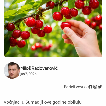
Miloš Radovanović
jun 7, 2026
Link
Facebook
Instagram
Twitter
Podeli vest
Voćnjaci u Šumadiji ove godine obiluju