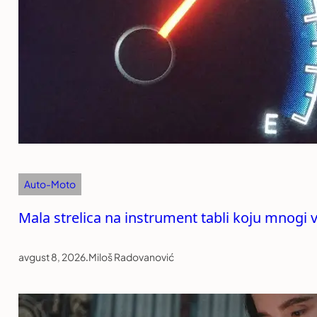
Auto-Moto
Mala strelica na instrument tabli koju mnogi
avgust 8, 2026
.
Miloš Radovanović