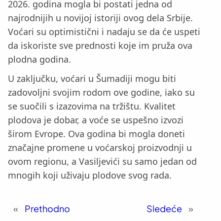
2026. godina mogla bi postati jedna od
najrodnijih u novijoj istoriji ovog dela Srbije.
Voćari su optimistični i nadaju se da će uspeti
da iskoriste sve prednosti koje im pruža ova
plodna godina.
U zaključku, voćari u Šumadiji mogu biti
zadovoljni svojim rodom ove godine, iako su
se suočili s izazovima na tržištu. Kvalitet
plodova je dobar, a voće se uspešno izvozi
širom Evrope. Ova godina bi mogla doneti
značajne promene u voćarskoj proizvodnji u
ovom regionu, a Vasiljevići su samo jedan od
mnogih koji uživaju plodove svog rada.
«
Prethodno
Sledeće
»