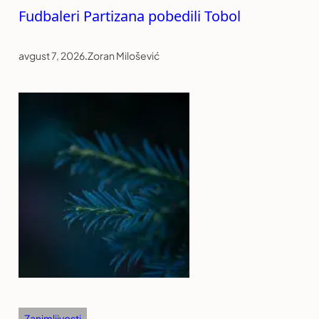
Fudbaleri Partizana pobedili Tobol
avgust 7, 2026
.
Zoran Milošević
Zanimljivosti