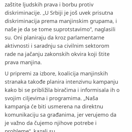
zaštite ljudskih prava i borbu protiv
diskriminacije. „U Srbiji je još uvek prisutna
diskriminacija prema manjinskim grupama, i
naše je da se tome suprotstavimo“, naglasili
su. Oni planiraju da kroz parlamentarne
aktivnosti i saradnju sa civilnim sektorom
rade na jačanju zakonskih okvira koji štite
prava manjina.
U pripremi za izbore, koalicija manjinskih
stranaka takođe planira intenzivnu kampanju
kako bi se približila biračima i informisala ih o
svojim ciljevima i programima. „Naša
kampanja će biti usmerena na direktnu
komunikaciju sa građanima, jer verujemo da
je važno da čujemo njihove potrebe i
probleme“, kazali su.