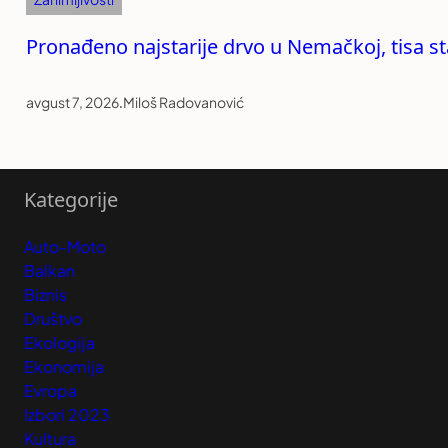
Pronađeno najstarije drvo u Nemačkoj, tisa st
avgust 7, 2026
.
Miloš Radovanović
Kategorije
Auto-Moto
Balkan
Biznis
Društvo
Ekologija
Ekonomija
Evropa
Izbori 2023
Kultura