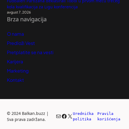
Fudbaleri Partizana deklasirali Tobol u prvom meču trećeg
kola kvalifikacija za Ligu konferencija
avgust 7, 2026
Brza navigacija
O nama
Predloži Vest
Pretplatite se na vesti
Karijera
Marketing
Kontakt
©
2024 Balkan.buzz |
Urednička 
Pravila 
Mail
Facebook
X
Sva prava zadržana.
politika
korišćenja