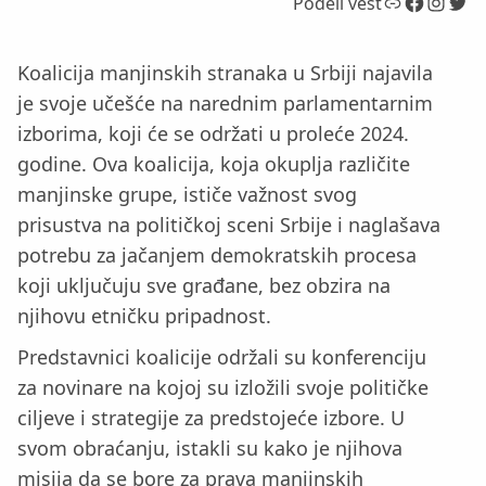
Link
Facebook
Instagram
Twitter
Podeli vest
Koalicija manjinskih stranaka u Srbiji najavila
je svoje učešće na narednim parlamentarnim
izborima, koji će se održati u proleće 2024.
godine. Ova koalicija, koja okuplja različite
manjinske grupe, ističe važnost svog
prisustva na političkoj sceni Srbije i naglašava
potrebu za jačanjem demokratskih procesa
koji uključuju sve građane, bez obzira na
njihovu etničku pripadnost.
Predstavnici koalicije održali su konferenciju
za novinare na kojoj su izložili svoje političke
ciljeve i strategije za predstojeće izbore. U
svom obraćanju, istakli su kako je njihova
misija da se bore za prava manjinskih