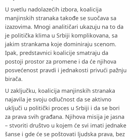
U svetlu nadolazećih izbora, koalicija
manjinskih stranaka takođe se suočava sa
izazovima. Mnogi analitičari ukazuju na to da
je politička klima u Srbiji komplikovana, sa
jakim strankama koje dominiraju scenom.
Ipak, predstavnici koalicije smatraju da
postoji prostor za promene i da će njihova
posvećenost pravdi i jednakosti privući pažnju
birača.
U zaključku, koalicija manjinskih stranaka
najavila je svoju odlučnost da se aktivno
uključi u politički proces u Srbiji i da se bori
za prava svih građana. Njihova misija je jasna
– stvoriti društvo u kojem će svi imati jednake
šanse i gde će se poštovati ljudska prava, bez