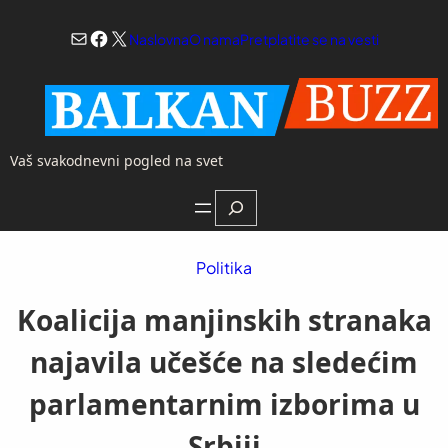
Skoči
Mail
Facebook
X
na
Naslovna
O nama
Pretplatite se na vesti
sadržaj
Vaš svakodnevni pogled na svet
Search
Politika
Koalicija manjinskih stranaka
najavila učešće na sledećim
parlamentarnim izborima u
Srbiji