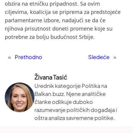
obzira na etničku pripadnost. Sa ovim
ciljevima, koalicija se priprema za predstojeće
parlamentarne izbore, nadajući se da će
njihova prisutnost doneti promene koje su
potrebne za bolju budućnost Srbije.
«
Prethodno
Sledeće
»
Živana Tasić
Urednik kategorije Politika na
Balkan.buzz. Njene analitičke
članke odlikuje duboko
razumevanje političkih događaja i
oštra analiza savremene politike.