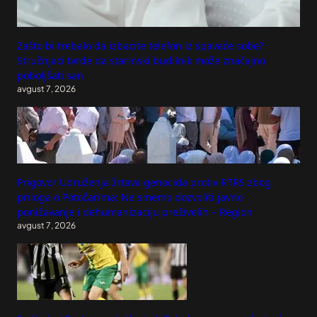
Zašto bi trebalo da izbacite telefon iz spavaće sobe?
Stručnjaci tvrde da starinski budilnik može značajno
poboljšati san
avgust 7, 2026
Prigovor Udruženja žrtava genocida protiv RTRS zbog
priloga o Potočarima: Ne smemo dozvoliti javno
ponižavanje i dehumanizaciju preživelih – Region
avgust 7, 2026