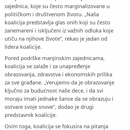
zajednica, koje su često marginalizovane u
političkom i društvenom životu. „Naša
koalicija predstavlja glas onih koji su često
zanemareni i isključeni iz važnih odluka koje
utiču na njihove živote“, rekao je jedan od
lidera koalicije.
Pored podrške manjinskim zajednicama,
koalicija se zalaže i za unapređenje
obrazovanja, zdravstva i ekonomskih prilika
za sve građane. „Verujemo da je obrazovanje
ključno za budućnost naše dece, i da svi
moraju imati jednake šanse da se obrazuju i
ostvare svoje snove“, dodao je drugi
predstavnik koalicije.
Osim toga, koalicija se fokusira na pitanja