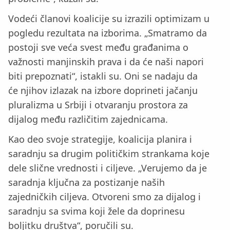
Vodeći članovi koalicije su izrazili optimizam u
pogledu rezultata na izborima. „Smatramo da
postoji sve veća svest među građanima o
važnosti manjinskih prava i da će naši napori
biti prepoznati“, istakli su. Oni se nadaju da
će njihov izlazak na izbore doprineti jačanju
pluralizma u Srbiji i otvaranju prostora za
dijalog među različitim zajednicama.
Kao deo svoje strategije, koalicija planira i
saradnju sa drugim političkim strankama koje
dele slične vrednosti i ciljeve. „Verujemo da je
saradnja ključna za postizanje naših
zajedničkih ciljeva. Otvoreni smo za dijalog i
saradnju sa svima koji žele da doprinesu
boljitku društva“, poručili su.