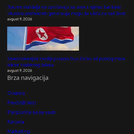
Traume roditelja ne završavaju se uvek s njima: Evo kako
iskustva prethodnih generacija mogu da utiču na naš život
avgust 9, 2026
Severnokorejski mediji preporučuju čorbu od psećeg mesa
tokom toplotnog talasa
avgust 9, 2026
Brza navigacija
O nama
Predloži Vest
Pretplatite se na vesti
Karijera
Marketing