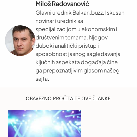
Miloš Radovanović
Glavni urednik Balkan.buzz. Iskusan
novinar i urednik sa
specijalizacijom u ekonomskim i
društvenim temama. Njegov
duboki analitički pristup i
sposobnost jasnog sagledavanja
ključnih aspekata događaja čine
ga prepoznatljivim glasom našeg
sajta.
OBAVEZNO PROČITAJTE OVE ČLANKE: