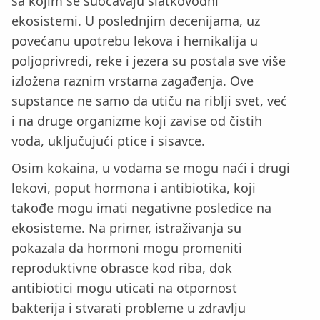
sa kojim se suočavaju slatkovodni
ekosistemi. U poslednjim decenijama, uz
povećanu upotrebu lekova i hemikalija u
poljoprivredi, reke i jezera su postala sve više
izložena raznim vrstama zagađenja. Ove
supstance ne samo da utiču na riblji svet, već
i na druge organizme koji zavise od čistih
voda, uključujući ptice i sisavce.
Osim kokaina, u vodama se mogu naći i drugi
lekovi, poput hormona i antibiotika, koji
takođe mogu imati negativne posledice na
ekosisteme. Na primer, istraživanja su
pokazala da hormoni mogu promeniti
reproduktivne obrasce kod riba, dok
antibiotici mogu uticati na otpornost
bakterija i stvarati probleme u zdravlju