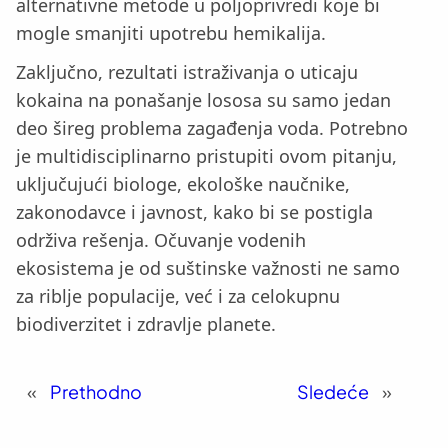
alternativne metode u poljoprivredi koje bi
mogle smanjiti upotrebu hemikalija.
Zaključno, rezultati istraživanja o uticaju
kokaina na ponašanje lososa su samo jedan
deo šireg problema zagađenja voda. Potrebno
je multidisciplinarno pristupiti ovom pitanju,
uključujući biologe, ekološke naučnike,
zakonodavce i javnost, kako bi se postigla
održiva rešenja. Očuvanje vodenih
ekosistema je od suštinske važnosti ne samo
za riblje populacije, već i za celokupnu
biodiverzitet i zdravlje planete.
«
Prethodno
Sledeće
»