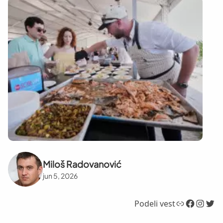
Miloš Radovanović
jun 5, 2026
Link
Facebook
Instagram
Twitter
Podeli vest