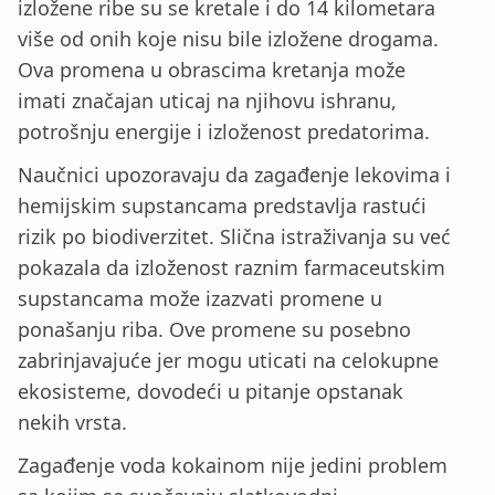
izložene ribe su se kretale i do 14 kilometara
više od onih koje nisu bile izložene drogama.
Ova promena u obrascima kretanja može
imati značajan uticaj na njihovu ishranu,
potrošnju energije i izloženost predatorima.
Naučnici upozoravaju da zagađenje lekovima i
hemijskim supstancama predstavlja rastući
rizik po biodiverzitet. Slična istraživanja su već
pokazala da izloženost raznim farmaceutskim
supstancama može izazvati promene u
ponašanju riba. Ove promene su posebno
zabrinjavajuće jer mogu uticati na celokupne
ekosisteme, dovodeći u pitanje opstanak
nekih vrsta.
Zagađenje voda kokainom nije jedini problem