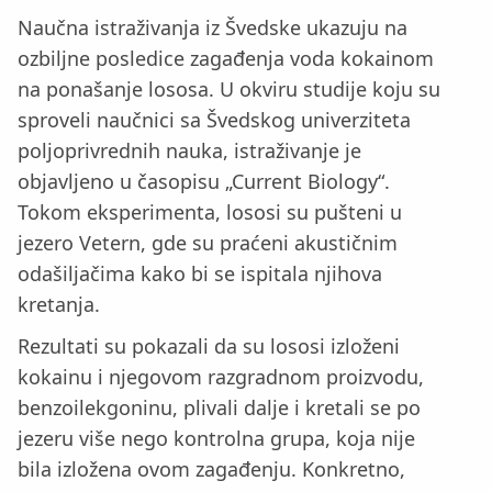
Naučna istraživanja iz Švedske ukazuju na
ozbiljne posledice zagađenja voda kokainom
na ponašanje lososa. U okviru studije koju su
sproveli naučnici sa Švedskog univerziteta
poljoprivrednih nauka, istraživanje je
objavljeno u časopisu „Current Biology“.
Tokom eksperimenta, lososi su pušteni u
jezero Vetern, gde su praćeni akustičnim
odašiljačima kako bi se ispitala njihova
kretanja.
Rezultati su pokazali da su lososi izloženi
kokainu i njegovom razgradnom proizvodu,
benzoilekgoninu, plivali dalje i kretali se po
jezeru više nego kontrolna grupa, koja nije
bila izložena ovom zagađenju. Konkretno,