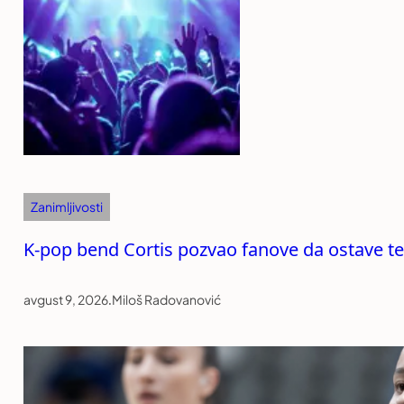
Zanimljivosti
K-pop bend Cortis pozvao fanove da ostave tel
avgust 9, 2026
.
Miloš Radovanović