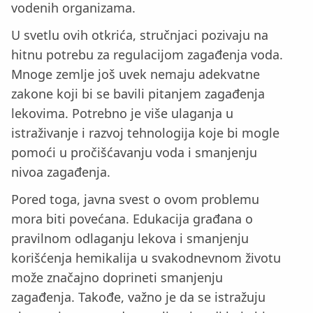
vodenih organizama.
U svetlu ovih otkrića, stručnjaci pozivaju na
hitnu potrebu za regulacijom zagađenja voda.
Mnoge zemlje još uvek nemaju adekvatne
zakone koji bi se bavili pitanjem zagađenja
lekovima. Potrebno je više ulaganja u
istraživanje i razvoj tehnologija koje bi mogle
pomoći u pročišćavanju voda i smanjenju
nivoa zagađenja.
Pored toga, javna svest o ovom problemu
mora biti povećana. Edukacija građana o
pravilnom odlaganju lekova i smanjenju
korišćenja hemikalija u svakodnevnom životu
može značajno doprineti smanjenju
zagađenja. Takođe, važno je da se istražuju