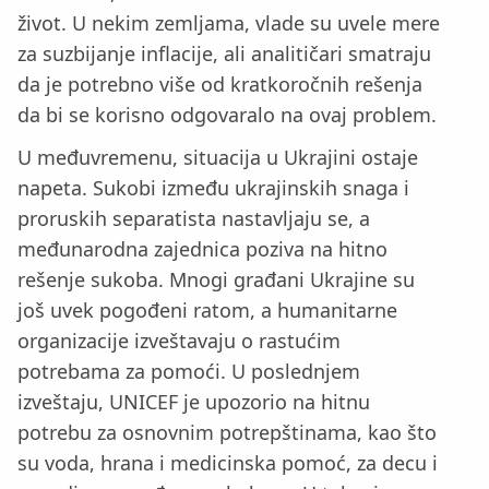
život. U nekim zemljama, vlade su uvele mere
za suzbijanje inflacije, ali analitičari smatraju
da je potrebno više od kratkoročnih rešenja
da bi se korisno odgovaralo na ovaj problem.
U međuvremenu, situacija u Ukrajini ostaje
napeta. Sukobi između ukrajinskih snaga i
proruskih separatista nastavljaju se, a
međunarodna zajednica poziva na hitno
rešenje sukoba. Mnogi građani Ukrajine su
još uvek pogođeni ratom, a humanitarne
organizacije izveštavaju o rastućim
potrebama za pomoći. U poslednjem
izveštaju, UNICEF je upozorio na hitnu
potrebu za osnovnim potrepštinama, kao što
su voda, hrana i medicinska pomoć, za decu i