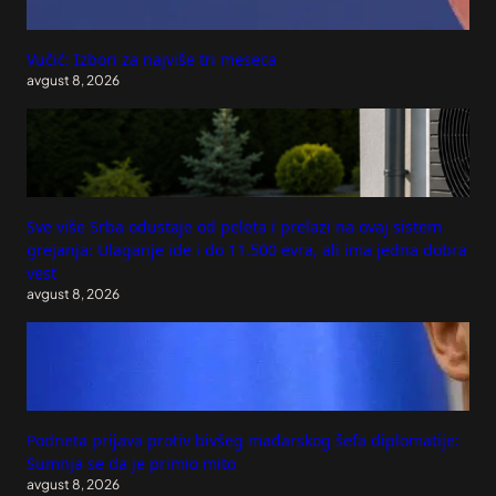
Vučić: Izbori za najviše tri meseca
avgust 8, 2026
Sve više Srba odustaje od peleta i prelazi na ovaj sistem
grejanja: Ulaganje ide i do 11.500 evra, ali ima jedna dobra
vest
avgust 8, 2026
Podneta prijava protiv bivšeg mađarskog šefa diplomatije:
Sumnja se da je primio mito
avgust 8, 2026