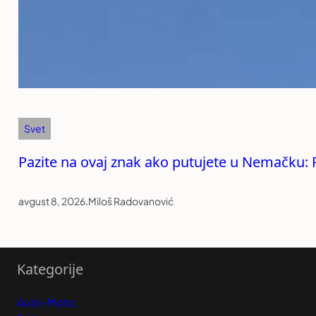
Svet
Pazite na ovaj znak ako putujete u Nemačku:
avgust 8, 2026
.
Miloš Radovanović
Kategorije
Auto-Moto