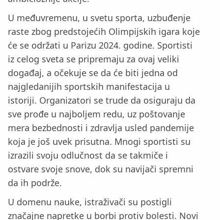
U međuvremenu, u svetu sporta, uzbuđenje
raste zbog predstojećih Olimpijskih igara koje
će se održati u Parizu 2024. godine. Sportisti
iz celog sveta se pripremaju za ovaj veliki
događaj, a očekuje se da će biti jedna od
najgledanijih sportskih manifestacija u
istoriji. Organizatori se trude da osiguraju da
sve prođe u najboljem redu, uz poštovanje
mera bezbednosti i zdravlja usled pandemije
koja je još uvek prisutna. Mnogi sportisti su
izrazili svoju odlučnost da se takmiče i
ostvare svoje snove, dok su navijači spremni
da ih podrže.
U domenu nauke, istraživači su postigli
značajne napretke u borbi protiv bolesti. Novi