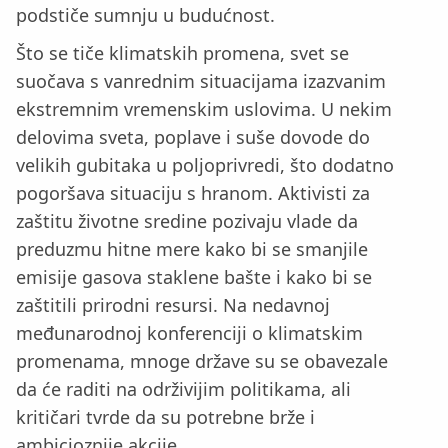
podstiče sumnju u budućnost.
Što se tiče klimatskih promena, svet se
suočava s vanrednim situacijama izazvanim
ekstremnim vremenskim uslovima. U nekim
delovima sveta, poplave i suše dovode do
velikih gubitaka u poljoprivredi, što dodatno
pogoršava situaciju s hranom. Aktivisti za
zaštitu životne sredine pozivaju vlade da
preduzmu hitne mere kako bi se smanjile
emisije gasova staklene bašte i kako bi se
zaštitili prirodni resursi. Na nedavnoj
međunarodnoj konferenciji o klimatskim
promenama, mnoge države su se obavezale
da će raditi na održivijim politikama, ali
kritičari tvrde da su potrebne brže i
ambicioznije akcije.