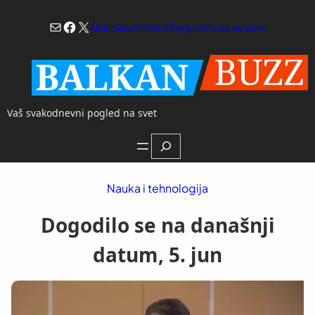
Skoči
Mail
Facebook
X
na
Naslovna
O nama
Pretplatite se na vesti
sadržaj
Vaš svakodnevni pogled na svet
Search
Nauka i tehnologija
Dogodilo se na današnji
datum, 5. jun