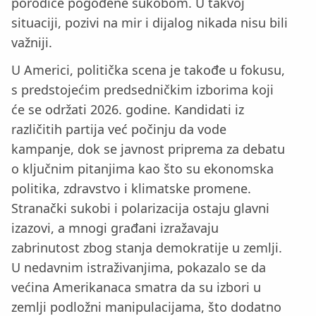
porodice pogođene sukobom. U takvoj
situaciji, pozivi na mir i dijalog nikada nisu bili
važniji.
U Americi, politička scena je takođe u fokusu,
s predstojećim predsedničkim izborima koji
će se održati 2026. godine. Kandidati iz
različitih partija već počinju da vode
kampanje, dok se javnost priprema za debatu
o ključnim pitanjima kao što su ekonomska
politika, zdravstvo i klimatske promene.
Stranački sukobi i polarizacija ostaju glavni
izazovi, a mnogi građani izražavaju
zabrinutost zbog stanja demokratije u zemlji.
U nedavnim istraživanjima, pokazalo se da
većina Amerikanaca smatra da su izbori u
zemlji podložni manipulacijama, što dodatno