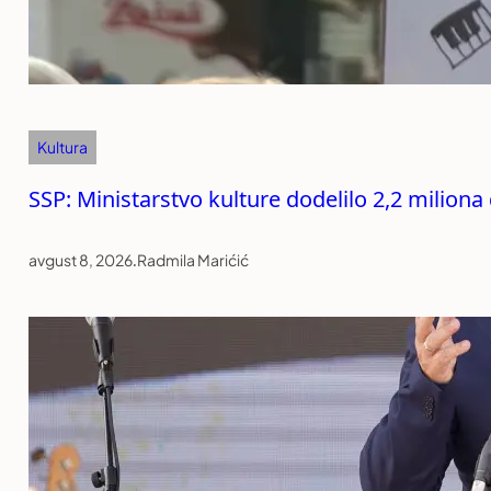
Kultura
SSP: Ministarstvo kulture dodelilo 2,2 miliona 
avgust 8, 2026
.
Radmila Marićić