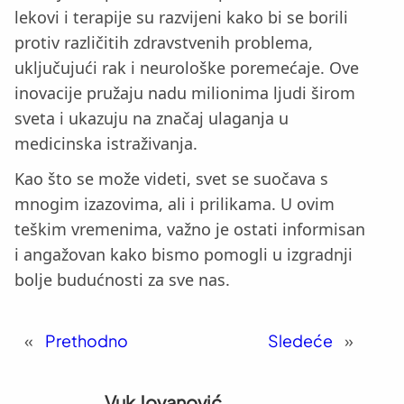
lekovi i terapije su razvijeni kako bi se borili
protiv različitih zdravstvenih problema,
uključujući rak i neurološke poremećaje. Ove
inovacije pružaju nadu milionima ljudi širom
sveta i ukazuju na značaj ulaganja u
medicinska istraživanja.
Kao što se može videti, svet se suočava s
mnogim izazovima, ali i prilikama. U ovim
teškim vremenima, važno je ostati informisan
i angažovan kako bismo pomogli u izgradnji
bolje budućnosti za sve nas.
«
Prethodno
Sledeće
»
Vuk Jovanović