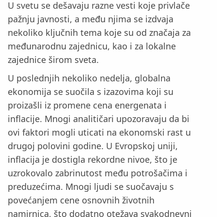
U svetu se dešavaju razne vesti koje privlače
pažnju javnosti, a među njima se izdvaja
nekoliko ključnih tema koje su od značaja za
međunarodnu zajednicu, kao i za lokalne
zajednice širom sveta.
U poslednjih nekoliko nedelja, globalna
ekonomija se suočila s izazovima koji su
proizašli iz promene cena energenata i
inflacije. Mnogi analitičari upozoravaju da bi
ovi faktori mogli uticati na ekonomski rast u
drugoj polovini godine. U Evropskoj uniji,
inflacija je dostigla rekordne nivoe, što je
uzrokovalo zabrinutost među potrošačima i
preduzećima. Mnogi ljudi se suočavaju s
povećanjem cene osnovnih životnih
namirnica, što dodatno otežava svakodnevni