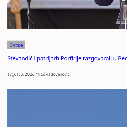
Evropa
Stevandić i patrijarh Porfirije razgovarali u B
avgust 8, 2026
.
Miloš Radovanović