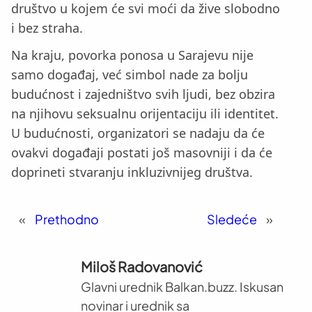
društvo u kojem će svi moći da žive slobodno
i bez straha.
Na kraju, povorka ponosa u Sarajevu nije
samo događaj, već simbol nade za bolju
budućnost i zajedništvo svih ljudi, bez obzira
na njihovu seksualnu orijentaciju ili identitet.
U budućnosti, organizatori se nadaju da će
ovakvi događaji postati još masovniji i da će
doprineti stvaranju inkluzivnijeg društva.
«
Prethodno
Sledeće
»
Miloš Radovanović
Glavni urednik Balkan.buzz. Iskusan
novinar i urednik sa