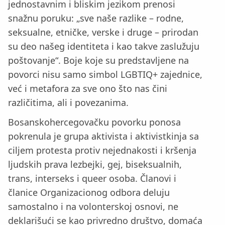
jednostavnim i bliskim jezikom prenosi
snažnu poruku: „sve naše razlike – rodne,
seksualne, etničke, verske i druge – prirodan
su deo našeg identiteta i kao takve zaslužuju
poštovanje“. Boje koje su predstavljene na
povorci nisu samo simbol LGBTIQ+ zajednice,
već i metafora za sve ono što nas čini
različitima, ali i povezanima.
Bosanskohercegovačku povorku ponosa
pokrenula je grupa aktivista i aktivistkinja sa
ciljem protesta protiv nejednakosti i kršenja
ljudskih prava lezbejki, gej, biseksualnih,
trans, interseks i queer osoba. Članovi i
članice Organizacionog odbora deluju
samostalno i na volonterskoj osnovi, ne
deklarišući se kao privredno društvo, domaća