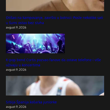
Otišao na kampovanje, završio u bolnici: Posle nekoliko sati
u šumi ostao bez sluha
avgust 9, 2026
K-pop bend Cortis pozvao fanove da ostave telefone i više
uživaju u koncertima
avgust 9, 2026
Srbija Španija košarka juniorke
avgust 9, 2026