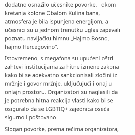
dodatno osnažilo učesnike povorke. Tokom
kretanja kolone Obalom Kulina bana,
atmosfera je bila ispunjena energijom, a
učesnici su u jednom trenutku uglas zapevali
poznatu navijačku himnu „Hajmo Bosno,
hajmo Hercegovino“.
Istovremeno, s megafona su upućeni oštri
zahtevi institucijama za hitne izmene zakona
kako bi se adekvatno sankcionisali zločini iz
mržnje i govor mržnje, uključujući i onaj u
onlajn prostoru. Organizatori su naglasili da
je potrebna hitna reakcija vlasti kako bi se
osiguralo da se LGBTIQ+ zajednica oseća
sigurno i poštovano.
Slogan povorke, prema rečima organizatora,