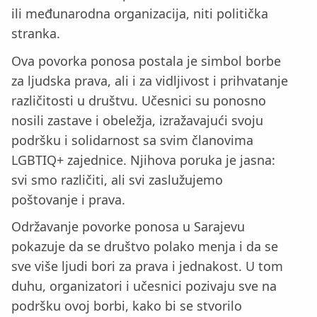
ili međunarodna organizacija, niti politička
stranka.
Ova povorka ponosa postala je simbol borbe
za ljudska prava, ali i za vidljivost i prihvatanje
različitosti u društvu. Učesnici su ponosno
nosili zastave i obeležja, izražavajući svoju
podršku i solidarnost sa svim članovima
LGBTIQ+ zajednice. Njihova poruka je jasna:
svi smo različiti, ali svi zaslužujemo
poštovanje i prava.
Održavanje povorke ponosa u Sarajevu
pokazuje da se društvo polako menja i da se
sve više ljudi bori za prava i jednakost. U tom
duhu, organizatori i učesnici pozivaju sve na
podršku ovoj borbi, kako bi se stvorilo