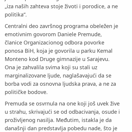
„iza naših zahteva stoje životi i porodice, a ne
politika“.
Centralni deo završnog programa obeležen je
emotivnim govorom Daniele Premude,
članice Organizacionog odbora povorke
ponosa BiH, koja je govorila u parku Kemal
Monteno kod Druge gimnazije u Sarajevu.
Ona je zahvalila svima koji su stali uz
marginalizovane ljude, naglašavajući da se
borba vodi za osnovna ljudska prava, a ne za
političke bodove.
Premuda se osvrnula na one koji još uvek žive
u strahu, skrivajući se od odbacivanja, osude i
proživljenog nasilja. Međutim, istakla je da
današnji dan predstavlja pobedu nade, što je