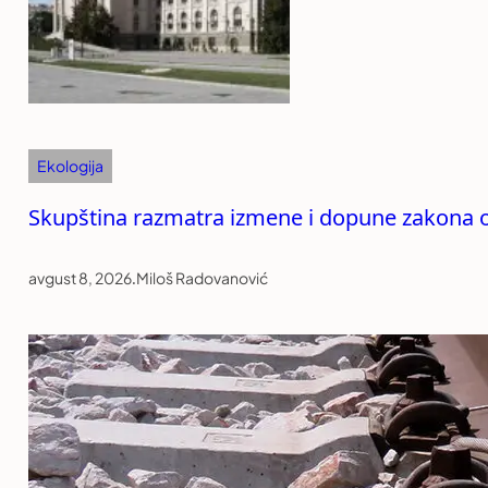
Ekologija
Skupština razmatra izmene i dopune zakona 
avgust 8, 2026
.
Miloš Radovanović