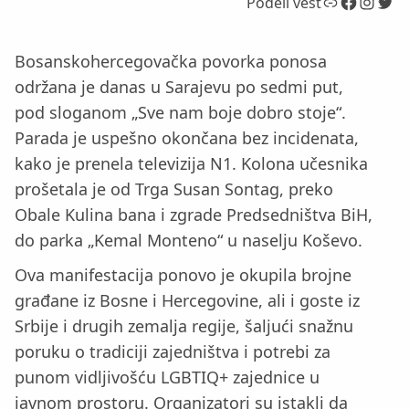
Link
Facebook
Instagram
Twitter
Podeli vest
Bosanskohercegovačka povorka ponosa
održana je danas u Sarajevu po sedmi put,
pod sloganom „Sve nam boje dobro stoje“.
Parada je uspešno okončana bez incidenata,
kako je prenela televizija N1. Kolona učesnika
prošetala je od Trga Susan Sontag, preko
Obale Kulina bana i zgrade Predsedništva BiH,
do parka „Kemal Monteno“ u naselju Koševo.
Ova manifestacija ponovo je okupila brojne
građane iz Bosne i Hercegovine, ali i goste iz
Srbije i drugih zemalja regije, šaljući snažnu
poruku o tradiciji zajedništva i potrebi za
punom vidljivošću LGBTIQ+ zajednice u
javnom prostoru. Organizatori su istakli da