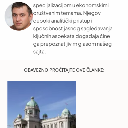
specijalizacijom u ekonomskim i
društvenim temama. Njegov
duboki analitički pristup i
sposobnost jasnog sagledavanja
ključnih aspekata događaja čine
ga prepoznatljivim glasom našeg
sajta.
OBAVEZNO PROČITAJTE OVE ČLANKE: