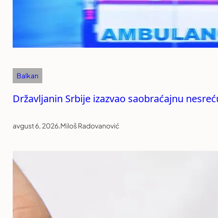
Balkan
Državljanin Srbije izazvao saobraćajnu nesreću
avgust 6, 2026
.
Miloš Radovanović