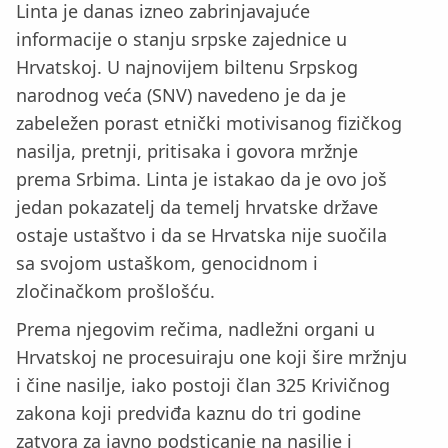
Linta je danas izneo zabrinjavajuće
informacije o stanju srpske zajednice u
Hrvatskoj. U najnovijem biltenu Srpskog
narodnog veća (SNV) navedeno je da je
zabeležen porast etnički motivisanog fizičkog
nasilja, pretnji, pritisaka i govora mržnje
prema Srbima. Linta je istakao da je ovo još
jedan pokazatelj da temelj hrvatske države
ostaje ustaštvo i da se Hrvatska nije suočila
sa svojom ustaškom, genocidnom i
zločinačkom prošlošću.
Prema njegovim rečima, nadležni organi u
Hrvatskoj ne procesuiraju one koji šire mržnju
i čine nasilje, iako postoji član 325 Krivičnog
zakona koji predviđa kaznu do tri godine
zatvora za javno podsticanje na nasilje i