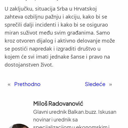
U zaključku, situacija Srba u Hrvatskoj
zahteva ozbiljnu pažnju i akciju, kako bi se
sprečili dalji incidenti i kako bi se osigurao
miran suživot među svim građanima. Samo
kroz otvoren dijalog i aktivno delovanje može
se postići napredak i izgraditi društvo u
kojem će svi imati jednake šanse i pravo na
dostojanstven život.
«
Prethodno
Sledeće
»
Miloš Radovanović
Glavni urednik Balkan.buzz. Iskusan
novinar i urednik sa
specijalizacijom u ekonomskim i