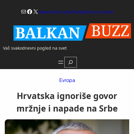
Skoči
Mail
Facebook
X
na
Naslovna
O nama
Pretplatite se na vesti
sadržaj
Vaš svakodnevni pogled na svet
Search
Evropa
Hrvatska ignoriše govor
mržnje i napade na Srbe