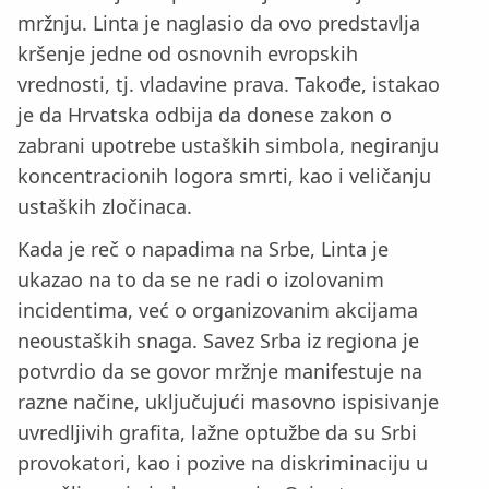
mržnju. Linta je naglasio da ovo predstavlja
kršenje jedne od osnovnih evropskih
vrednosti, tj. vladavine prava. Takođe, istakao
je da Hrvatska odbija da donese zakon o
zabrani upotrebe ustaških simbola, negiranju
koncentracionih logora smrti, kao i veličanju
ustaških zločinaca.
Kada je reč o napadima na Srbe, Linta je
ukazao na to da se ne radi o izolovanim
incidentima, već o organizovanim akcijama
neoustaških snaga. Savez Srba iz regiona je
potvrdio da se govor mržnje manifestuje na
razne načine, uključujući masovno ispisivanje
uvredljivih grafita, lažne optužbe da su Srbi
provokatori, kao i pozive na diskriminaciju u