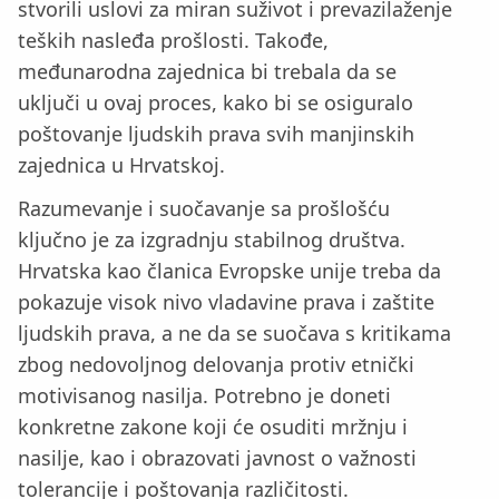
stvorili uslovi za miran suživot i prevazilaženje
teških nasleđa prošlosti. Takođe,
međunarodna zajednica bi trebala da se
uključi u ovaj proces, kako bi se osiguralo
poštovanje ljudskih prava svih manjinskih
zajednica u Hrvatskoj.
Razumevanje i suočavanje sa prošlošću
ključno je za izgradnju stabilnog društva.
Hrvatska kao članica Evropske unije treba da
pokazuje visok nivo vladavine prava i zaštite
ljudskih prava, a ne da se suočava s kritikama
zbog nedovoljnog delovanja protiv etnički
motivisanog nasilja. Potrebno je doneti
konkretne zakone koji će osuditi mržnju i
nasilje, kao i obrazovati javnost o važnosti
tolerancije i poštovanja različitosti.