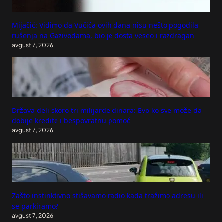
Mijačić: Vidimo da Vučića ovih dana nisu nešto pogodila
rušenja na Gazivodama, bio je dosta veseo i razdragan
avgust 7, 2026
Država deli skoro tri milijarde dinara: Evo ko sve može da
dobije kredite i bespovratnu pomoć
avgust 7, 2026
Zašto instinktivno stišavamo radio kada tražimo adresu ili
se parkiramo?
avgust 7, 2026