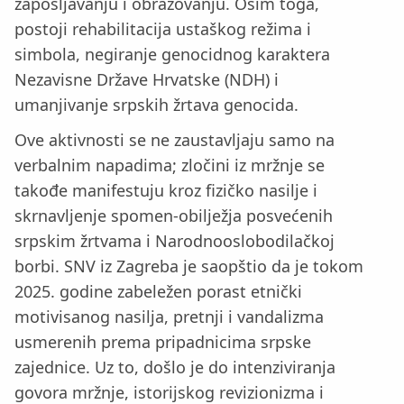
zapošljavanju i obrazovanju. Osim toga,
postoji rehabilitacija ustaškog režima i
simbola, negiranje genocidnog karaktera
Nezavisne Države Hrvatske (NDH) i
umanjivanje srpskih žrtava genocida.
Ove aktivnosti se ne zaustavljaju samo na
verbalnim napadima; zločini iz mržnje se
takođe manifestuju kroz fizičko nasilje i
skrnavljenje spomen-obilježja posvećenih
srpskim žrtvama i Narodnooslobodilačkoj
borbi. SNV iz Zagreba je saopštio da je tokom
2025. godine zabeležen porast etnički
motivisanog nasilja, pretnji i vandalizma
usmerenih prema pripadnicima srpske
zajednice. Uz to, došlo je do intenziviranja
govora mržnje, istorijskog revizionizma i