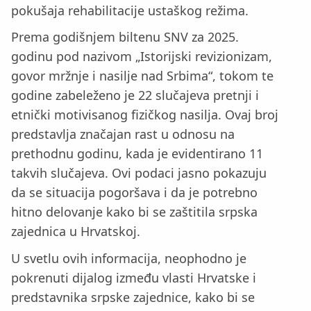
pokušaja rehabilitacije ustaškog režima.
Prema godišnjem biltenu SNV za 2025.
godinu pod nazivom „Istorijski revizionizam,
govor mržnje i nasilje nad Srbima“, tokom te
godine zabeleženo je 22 slučajeva pretnji i
etnički motivisanog fizičkog nasilja. Ovaj broj
predstavlja značajan rast u odnosu na
prethodnu godinu, kada je evidentirano 11
takvih slučajeva. Ovi podaci jasno pokazuju
da se situacija pogoršava i da je potrebno
hitno delovanje kako bi se zaštitila srpska
zajednica u Hrvatskoj.
U svetlu ovih informacija, neophodno je
pokrenuti dijalog između vlasti Hrvatske i
predstavnika srpske zajednice, kako bi se