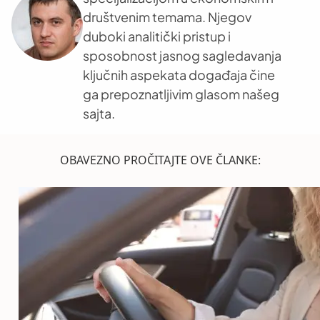
društvenim temama. Njegov
duboki analitički pristup i
sposobnost jasnog sagledavanja
ključnih aspekata događaja čine
ga prepoznatljivim glasom našeg
sajta.
OBAVEZNO PROČITAJTE OVE ČLANKE: