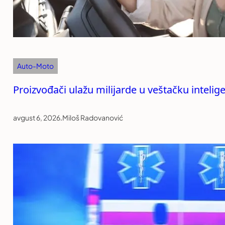
Auto-Moto
Proizvođači ulažu milijarde u veštačku intelige
avgust 6, 2026
.
Miloš Radovanović