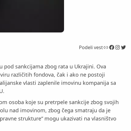
Link
Facebook
Instagram
Twitter
Podeli vest
u pod sankcijama zbog rata u Ukrajini. Ova
ru različitih fondova, čak i ako ne postoji
alijanske vlasti zaplenile imovinu kompanija sa
U.
lom osoba koje su pretrpele sankcije zbog svojih
trolu nad imovinom, zbog čega smatraju da je
 pravne strukture“ mogu ukazivati na vlasništvo