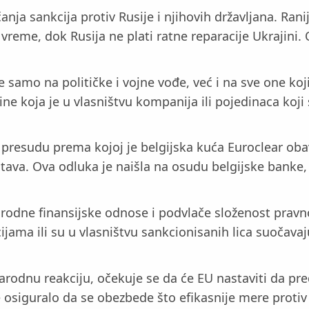
nja sankcija protiv Rusije i njihovih državljana. Ran
reme, dok Rusija ne plati ratne reparacije Ukrajini. 
 samo na političke i vojne vođe, već i na sve one koj
e koja je u vlasništvu kompanija ili pojedinaca koji 
resudu prema kojoj je belgijska kuća Euroclear obave
tava. Ova odluka je naišla na osudu belgijske banke,
dne finansijske odnose i podvlače složenost pravno
jama ili su u vlasništvu sankcionisanih lica suočava
arodnu reakciju, očekuje se da će EU nastaviti da pre
se osiguralo da se obezbede što efikasnije mere proti