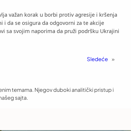
a važan korak u borbi protiv agresije i kršenja
 i da se osigura da odgovorni za te akcije
avi sa svojim naporima da pruži podršku Ukrajini
Sledeće
»
venim temama. Njegov duboki analitički pristup i
našeg sajta.