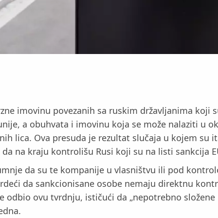
zne imovinu povezanih sa ruskim državljanima koji s
je, a obuhvata i imovinu koja se može nalaziti u okvi
h lica. Ova presuda je rezultat slučaja u kojem su it
a na kraju kontrolišu Rusi koji su na listi sankcija E
sumnje da su te kompanije u vlasništvu ili pod kontro
, tvrdeći da sankcionisane osobe nemaju direktnu kon
e odbio ovu tvrdnju, ističući da „nepotrebno složene
ledna.