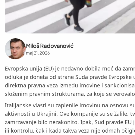
Miloš Radovanović
maj 21, 2026
Evropska unija (EU) je nedavno dobila moć da zamr
odluka je doneta od strane Suda pravde Evropske uni
direktna pravna veza između imovine i sankcionisani
složenim pravnim strukturama, za koje se verovalo d
Italijanske vlasti su zaplenile imovinu na osnovu 
aktivnosti u Ukrajini. Ove kompanije su se žalile
zamrzavanje bilo nezakonito. Ipak, Sud pravde EU j
ili kontrolu, čak i kada takva veza nije odmah očig