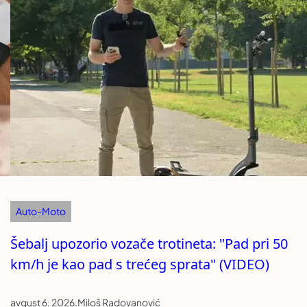
Auto-Moto
Šebalj upozorio vozače trotineta: "Pad pri 50
km/h je kao pad s trećeg sprata" (VIDEO)
avgust 6, 2026
.
Miloš Radovanović