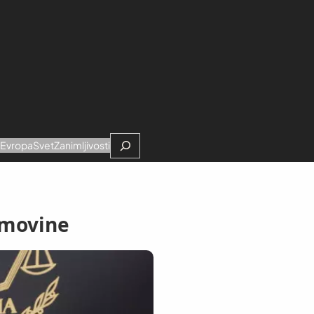
Search
e
Evropa
Svet
Zanimljivosti
imovine