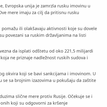
ije, Evropska unija je zamrzla rusku imovinu u
Ove mere imaju za cilj da pritisnu rusku
i pomažu ili olakšavaju aktivnosti koje su dovele
su povezani sa ruskim državljanima na listi
zna da isplati odštetu od oko 221,5 milijardi
 koja ne priznaje nadležnost ruskih sudova i
g okvira koji se bavi sankcijama i imovinom. U
ju se sa brojnim izazovima u pokušaju da zaštite
duzima slične mere protiv Rusije. Očekuje se i
v onih koji su odgovorni za kršenje