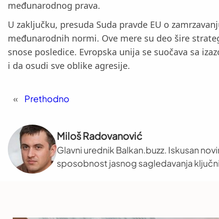
međunarodnog prava.
U zaključku, presuda Suda pravde EU o zamrzavanju
međunarodnih normi. Ove mere su deo šire strategij
snose posledice. Evropska unija se suočava sa izaz
i da osudi sve oblike agresije.
«
Prethodno
Miloš Radovanović
Glavni urednik Balkan.buzz. Iskusan novi
sposobnost jasnog sagledavanja ključni