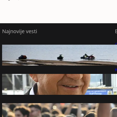
Najnovije vesti
raste vodostaj Dunava, Pakš čeka
P
nastavak rada
avgust 6, 2026
P
K
Mišković osnovao firmu pre tri meseca,
pa dobio posao na Ekspu
avgust 6, 2026
Milivojević: Većina građana Srbije uz
studente