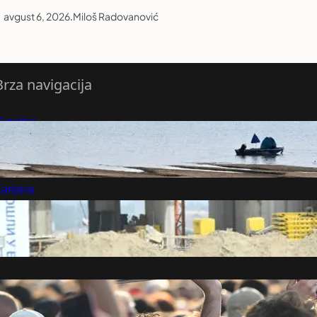
avgust 6, 2026
.
Miloš Radovanović
Brza navigacija
O nama
redloži Vest
retplatite se na vesti
arijera
Marketing
Kontakt