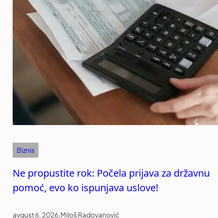
Biznis
Ne propustite rok: Počela prijava za državnu
pomoć, evo ko ispunjava uslove!
avgust 6, 2026
.
Miloš Radovanović