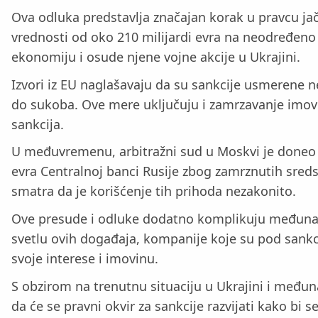
Ova odluka predstavlja značajan korak u pravcu jača
vrednosti od oko 210 milijardi evra na neodređeno v
ekonomiju i osude njene vojne akcije u Ukrajini.
Izvori iz EU naglašavaju da su sankcije usmerene ne
do sukoba. Ove mere uključuju i zamrzavanje imovin
sankcija.
U međuvremenu, arbitražni sud u Moskvi je doneo p
evra Centralnoj banci Rusije zbog zamrznutih sreds
smatra da je korišćenje tih prihoda nezakonito.
Ove presude i odluke dodatno komplikuju međunaro
svetlu ovih događaja, kompanije koje su pod sankci
svoje interese i imovinu.
S obzirom na trenutnu situaciju u Ukrajini i međun
da će se pravni okvir za sankcije razvijati kako bi 