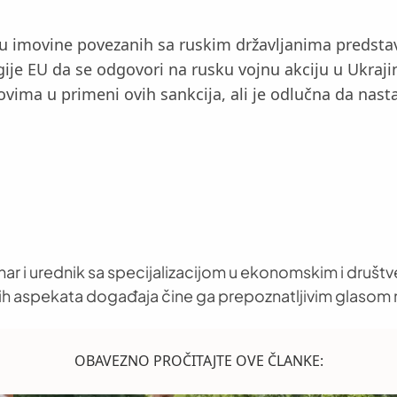
 imovine povezanih sa ruskim državljanima predstavlj
e EU da se odgovori na rusku vojnu akciju u Ukrajini
ovima u primeni ovih sankcija, ali je odlučna da nast
nar i urednik sa specijalizacijom u ekonomskim i društ
h aspekata događaja čine ga prepoznatljivim glasom 
OBAVEZNO PROČITAJTE OVE ČLANKE: