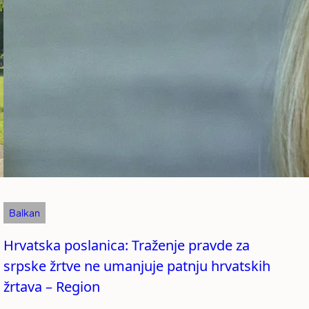
Balkan
Hrvatska poslanica: Traženje pravde za
srpske žrtve ne umanjuje patnju hrvatskih
žrtava – Region