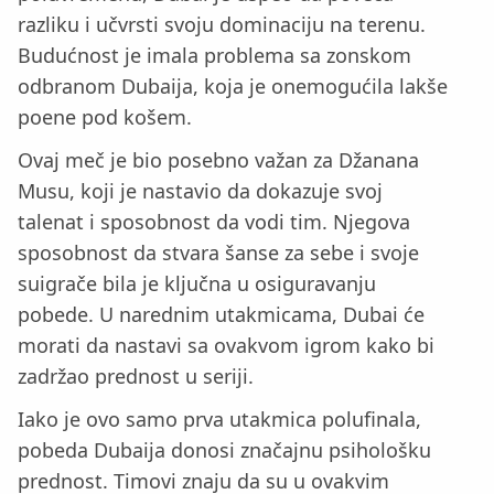
razliku i učvrsti svoju dominaciju na terenu.
Budućnost je imala problema sa zonskom
odbranom Dubaija, koja je onemogućila lakše
poene pod košem.
Ovaj meč je bio posebno važan za Džanana
Musu, koji je nastavio da dokazuje svoj
talenat i sposobnost da vodi tim. Njegova
sposobnost da stvara šanse za sebe i svoje
suigrače bila je ključna u osiguravanju
pobede. U narednim utakmicama, Dubai će
morati da nastavi sa ovakvom igrom kako bi
zadržao prednost u seriji.
Iako je ovo samo prva utakmica polufinala,
pobeda Dubaija donosi značajnu psihološku
prednost. Timovi znaju da su u ovakvim