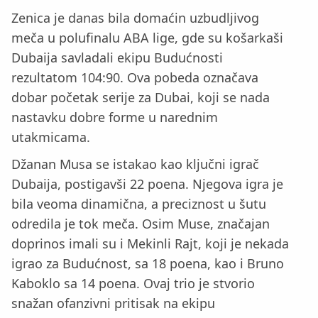
Zenica je danas bila domaćin uzbudljivog
meča u polufinalu ABA lige, gde su košarkaši
Dubaija savladali ekipu Budućnosti
rezultatom 104:90. Ova pobeda označava
dobar početak serije za Dubai, koji se nada
nastavku dobre forme u narednim
utakmicama.
Džanan Musa se istakao kao ključni igrač
Dubaija, postigavši 22 poena. Njegova igra je
bila veoma dinamična, a preciznost u šutu
odredila je tok meča. Osim Muse, značajan
doprinos imali su i Mekinli Rajt, koji je nekada
igrao za Budućnost, sa 18 poena, kao i Bruno
Kaboklo sa 14 poena. Ovaj trio je stvorio
snažan ofanzivni pritisak na ekipu