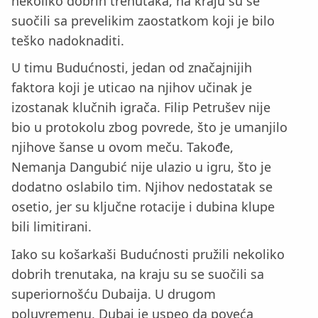
nekoliko dobrih trenutaka, na kraju su se
suočili sa prevelikim zaostatkom koji je bilo
teško nadoknaditi.
U timu Budućnosti, jedan od značajnijih
faktora koji je uticao na njihov učinak je
izostanak klučnih igrača. Filip Petrušev nije
bio u protokolu zbog povrede, što je umanjilo
njihove šanse u ovom meču. Takođe,
Nemanja Dangubić nije ulazio u igru, što je
dodatno oslabilo tim. Njihov nedostatak se
osetio, jer su ključne rotacije i dubina klupe
bili limitirani.
Iako su košarkaši Budućnosti pružili nekoliko
dobrih trenutaka, na kraju su se suočili sa
superiornošću Dubaija. U drugom
poluvremenu, Dubai je uspeo da poveća