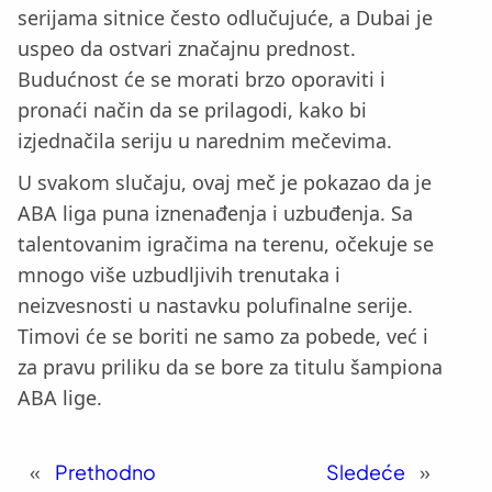
serijama sitnice često odlučujuće, a Dubai je
uspeo da ostvari značajnu prednost.
Budućnost će se morati brzo oporaviti i
pronaći način da se prilagodi, kako bi
izjednačila seriju u narednim mečevima.
U svakom slučaju, ovaj meč je pokazao da je
ABA liga puna iznenađenja i uzbuđenja. Sa
talentovanim igračima na terenu, očekuje se
mnogo više uzbudljivih trenutaka i
neizvesnosti u nastavku polufinalne serije.
Timovi će se boriti ne samo za pobede, već i
za pravu priliku da se bore za titulu šampiona
ABA lige.
«
Prethodno
Sledeće
»