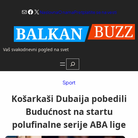
Skoči
Mail
Facebook
X
na
Naslovna
O nama
Pretplatite se na vesti
sadržaj
Vaš svakodnevni pogled na svet
Search
Sport
Košarkaši Dubaija pobedili
Budućnost na startu
polufinalne serije ABA lige