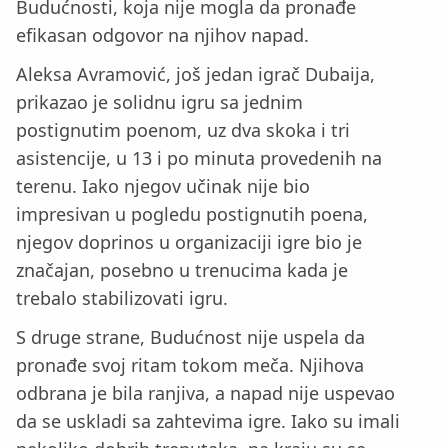
Budućnosti, koja nije mogla da pronađe
efikasan odgovor na njihov napad.
Aleksa Avramović, još jedan igrač Dubaija,
prikazao je solidnu igru sa jednim
postignutim poenom, uz dva skoka i tri
asistencije, u 13 i po minuta provedenih na
terenu. Iako njegov učinak nije bio
impresivan u pogledu postignutih poena,
njegov doprinos u organizaciji igre bio je
značajan, posebno u trenucima kada je
trebalo stabilizovati igru.
S druge strane, Budućnost nije uspela da
pronađe svoj ritam tokom meča. Njihova
odbrana je bila ranjiva, a napad nije uspevao
da se uskladi sa zahtevima igre. Iako su imali