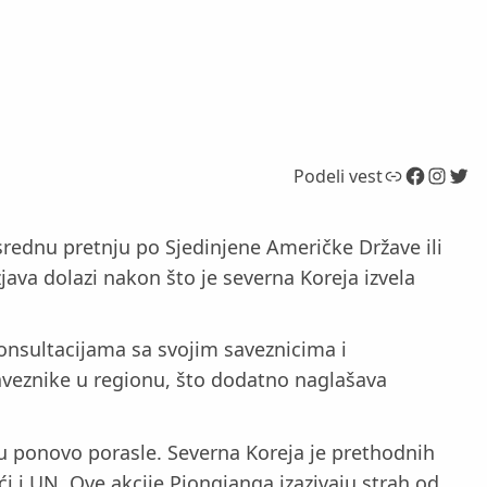
Link
Facebook
Instagram
Twitter
Podeli vest
srednu pretnju po Sjedinjene Američke Države ili
zjava dolazi nakon što je severna Koreja izvela
onsultacijama sa svojim saveznicima i
saveznike u regionu, što dodatno naglašava
nu ponovo porasle. Severna Koreja je prethodnih
ući i UN. Ove akcije Pjongjanga izazivaju strah od