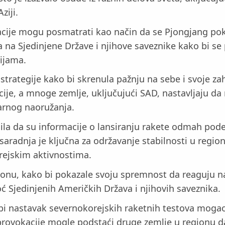
ziji.
acije mogu posmatrati kao način da se Pjongjang pok
ka na Sjedinjene Države i njihove saveznike kako bi se
ijama.
ne strategije kako bi skrenula pažnju na sebe i svoje
cije, a mnoge zemlje, uključujući SAD, nastavljaju da
earnog naoružanja.
sila da su informacije o lansiranju rakete odmah pode
 saradnja je ključna za održavanje stabilnosti u regi
rejskim aktivnostima.
ionu, kako bi pokazale svoju spremnost da reaguju na
 Sjedinjenih Američkih Država i njihovih saveznika.
 bi nastavak severnokorejskih raketnih testova moga
 provokacije mogle podstaći druge zemlje u regionu d