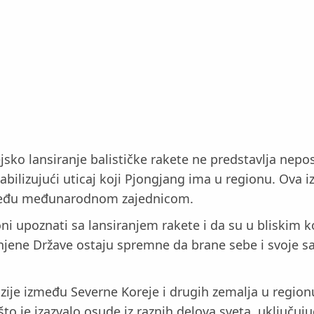
sko lansiranje balističke rakete ne predstavlja nepo
abilizujući uticaj koji Pjongjang ima u regionu. Ova i
st među međunarodnom zajednicom.
i upoznati sa lansiranjem rakete i da su u bliskim k
dinjene Države ostaju spremne da brane sebe i svoje 
nzije između Severne Koreje i drugih zemalja u regio
što je izazvalo osude iz raznih delova sveta, uključuj