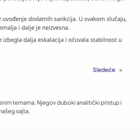
oz uvođenje dodatnih sankcija. U svakom slučaju,
alja i dalje je neizvesna.
izbegla dalja eskalacija i očuvala stabilnost u
Sledeće
»
venim temama. Njegov duboki analitički pristup i
našeg sajta.