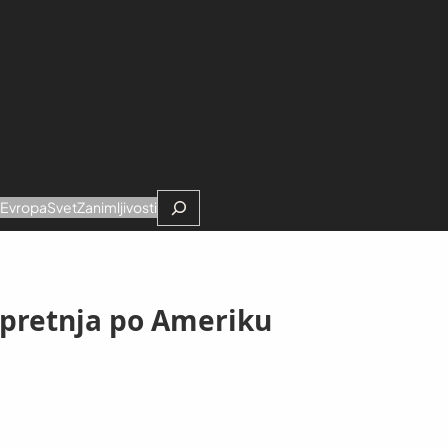
Search
e
Evropa
Svet
Zanimljivosti
 pretnja po Ameriku