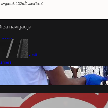
avgust 6, 2026
.
Živana Tasić
Brza navigacija
O nama
redloži Vest
retplatite se na vesti
arijera
Marketing
Kontakt