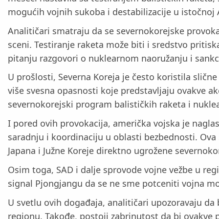
mogućih vojnih sukoba i destabilizacije u istočnoj A
Analitičari smatraju da se severnokorejske provok
sceni. Testiranje raketa može biti i sredstvo pritis
pitanju razgovori o nuklearnom naoružanju i sankc
U prošlosti, Severna Koreja je često koristila slič
više svesna opasnosti koje predstavljaju ovakve ak
severnokorejski program balističkih raketa i nukl
I pored ovih provokacija, američka vojska je nagla
saradnju i koordinaciju u oblasti bezbednosti. Ova
Japana i Južne Koreje direktno ugrožene severnoko
Osim toga, SAD i dalje sprovode vojne vežbe u reg
signal Pjongjangu da se ne sme potceniti vojna moć
U svetlu ovih događaja, analitičari upozoravaju da
regionu. Takođe, postoji zabrinutost da bi ovakve