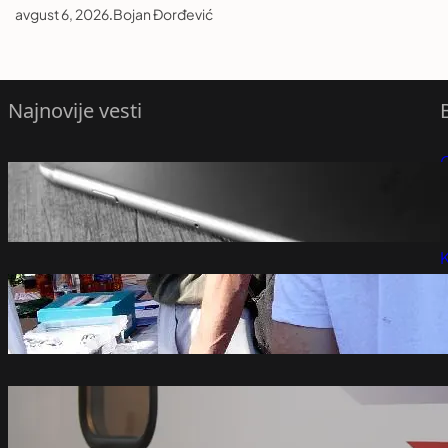
avgust 6, 2026
.
Bojan Đorđević
Najnovije vesti
Sljedeće godine nas čeka poseban
P
iPhone?
avgust 7, 2026
P
K
Studenti u blokadi najavili razgovore s
građanima po Srbiji od sutra do 9.
avgusta – Društvo
avgust 7, 2026
Ministri Srbije i Mađarske najavili
otvaranje brze pruge između Beograda i
Budimpešte