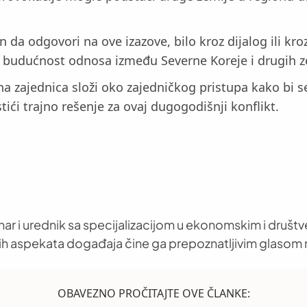
a odgovori na ove izazove, bilo kroz dijalog ili kr
 budućnost odnosa između Severne Koreje i drugih zem
zajednica složi oko zajedničkog pristupa kako bi se 
ći trajno rešenje za ovaj dugogodišnji konflikt.
nar i urednik sa specijalizacijom u ekonomskim i društ
h aspekata događaja čine ga prepoznatljivim glasom 
OBAVEZNO PROČITAJTE OVE ČLANKE: