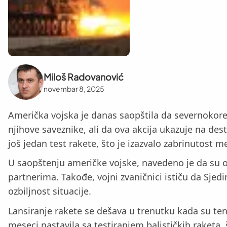
Miloš Radovanović
novembar 8, 2025
Američka vojska je danas saopštila da severnokorej
njihove saveznike, ali da ova akcija ukazuje na dest
još jedan test rakete, što je izazvalo zabrinuto
U saopštenju američke vojske, navedeno je da su on
partnerima. Takođe, vojni zvaničnici ističu da Sje
ozbiljnost situacije.
Lansiranje rakete se dešava u trenutku kada su te
meseci nastavila sa testiranjem balističkih raketa, 