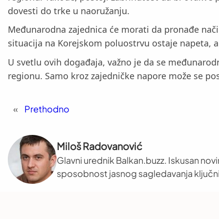
dovesti do trke u naoružanju.
Međunarodna zajednica će morati da pronađe način d
situacija na Korejskom poluostrvu ostaje napeta, a
U svetlu ovih događaja, važno je da se međunarodna 
regionu. Samo kroz zajedničke napore može se posti
«
Prethodno
Miloš Radovanović
Glavni urednik Balkan.buzz. Iskusan novi
sposobnost jasnog sagledavanja ključni