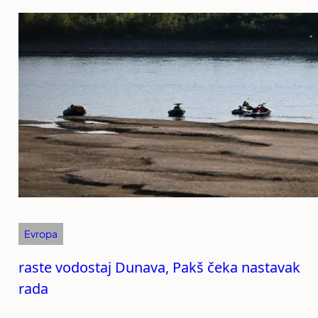
Evropa
raste vodostaj Dunava, Pakš čeka nastavak
rada