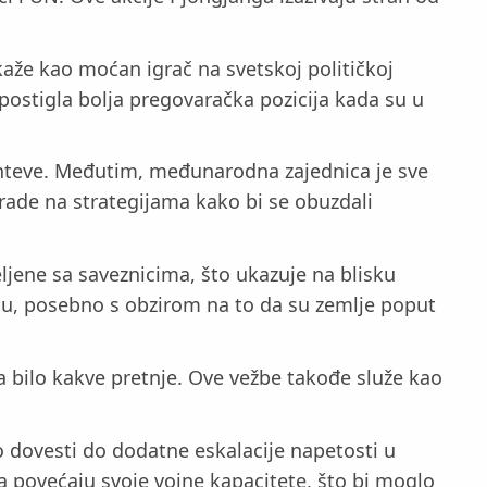
aže kao moćan igrač na svetskoj političkoj
 postigla bolja pregovaračka pozicija kada su u
 zahteve. Međutim, međunarodna zajednica je sve
 rade na strategijama kako bi se obuzdali
ljene sa saveznicima, što ukazuje na blisku
onu, posebno s obzirom na to da su zemlje poput
 bilo kakve pretnje. Ove vežbe takođe služe kao
o dovesti do dodatne eskalacije napetosti u
a povećaju svoje vojne kapacitete, što bi moglo