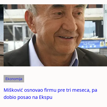
Ekonomija
Mišković osnovao firmu pre tri meseca, pa
dobio posao na Ekspu