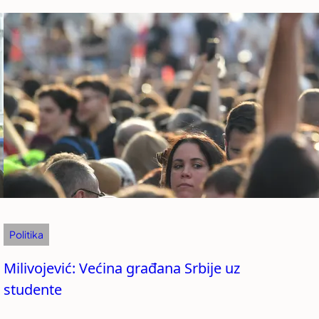
Politika
Milivojević: Većina građana Srbije uz
studente