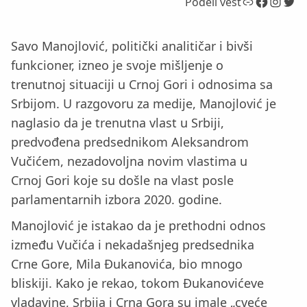
Link
Facebook
Instagram
Twitter
Podeli vest
Savo Manojlović, politički analitičar i bivši
funkcioner, izneo je svoje mišljenje o
trenutnoj situaciji u Crnoj Gori i odnosima sa
Srbijom. U razgovoru za medije, Manojlović je
naglasio da je trenutna vlast u Srbiji,
predvođena predsednikom Aleksandrom
Vučićem, nezadovoljna novim vlastima u
Crnoj Gori koje su došle na vlast posle
parlamentarnih izbora 2020. godine.
Manojlović je istakao da je prethodni odnos
između Vučića i nekadašnjeg predsednika
Crne Gore, Mila Đukanovića, bio mnogo
bliskiji. Kako je rekao, tokom Đukanovićeve
vladavine, Srbija i Crna Gora su imale „cveće