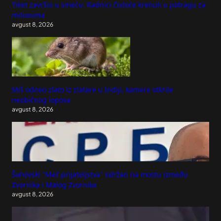
Tiket završio u smeću: Radnici čistoće krenuli u potragu za
milionima
avgust 8, 2026
Miš odneo zlato iz zlatare u Indiji, kamere otkrile
neobičnog lopova
avgust 8, 2026
Šahovski "Meč prijateljstva" održan na mostu između
Zvornika i Malog Zvornika
avgust 8, 2026