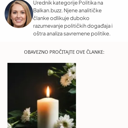
Urednik kategorije Politika na
Balkan.buzz. Njene analitičke
članke odlikuje duboko
razumevanje političkih događaja i
oštra analiza savremene politike.
OBAVEZNO PROČITAJTE OVE ČLANKE: