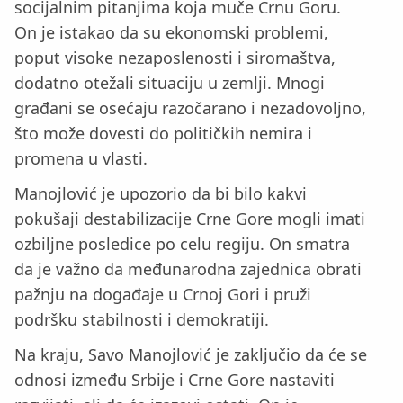
socijalnim pitanjima koja muče Crnu Goru.
On je istakao da su ekonomski problemi,
poput visoke nezaposlenosti i siromaštva,
dodatno otežali situaciju u zemlji. Mnogi
građani se osećaju razočarano i nezadovoljno,
što može dovesti do političkih nemira i
promena u vlasti.
Manojlović je upozorio da bi bilo kakvi
pokušaji destabilizacije Crne Gore mogli imati
ozbiljne posledice po celu regiju. On smatra
da je važno da međunarodna zajednica obrati
pažnju na događaje u Crnoj Gori i pruži
podršku stabilnosti i demokratiji.
Na kraju, Savo Manojlović je zaključio da će se
odnosi između Srbije i Crne Gore nastaviti