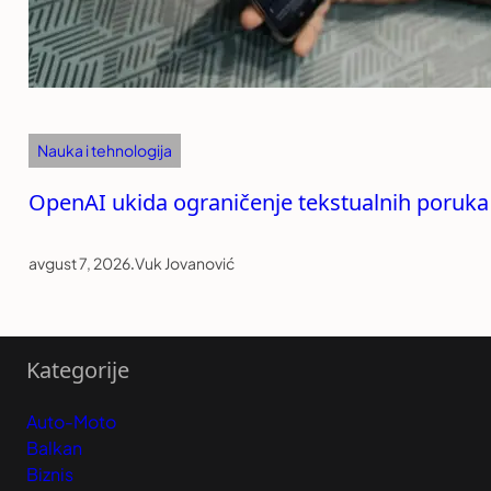
Nauka i tehnologija
OpenAI ukida ograničenje tekstualnih poruka
avgust 7, 2026
.
Vuk Jovanović
Kategorije
Auto-Moto
Balkan
Biznis