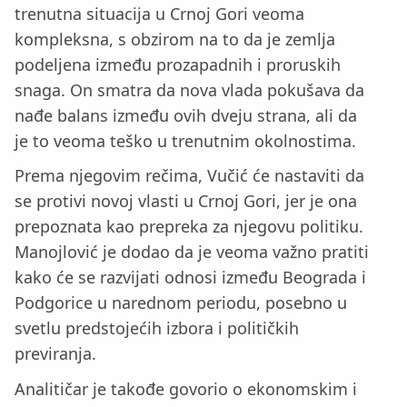
trenutna situacija u Crnoj Gori veoma
kompleksna, s obzirom na to da je zemlja
podeljena između prozapadnih i proruskih
snaga. On smatra da nova vlada pokušava da
nađe balans između ovih dveju strana, ali da
je to veoma teško u trenutnim okolnostima.
Prema njegovim rečima, Vučić će nastaviti da
se protivi novoj vlasti u Crnoj Gori, jer je ona
prepoznata kao prepreka za njegovu politiku.
Manojlović je dodao da je veoma važno pratiti
kako će se razvijati odnosi između Beograda i
Podgorice u narednom periodu, posebno u
svetlu predstojećih izbora i političkih
previranja.
Analitičar je takođe govorio o ekonomskim i