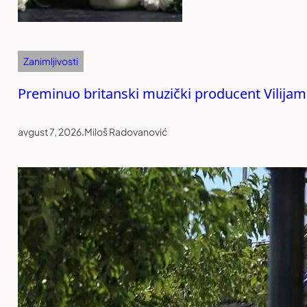
Zanimljivosti
Preminuo britanski muzički producent Vilijam
avgust 7, 2026
.
Miloš Radovanović