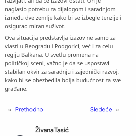
razvijati, ali da će izazovi ostati. On je
naglasio potrebu za dijalogom i saradnjom
između dve zemlje kako bi se izbegle tenzije i
osigurao miran suživot.
Ova situacija predstavlja izazov ne samo za
vlasti u Beogradu i Podgorici, već i za celu
regiju Balkana. U svetlu promena na
političkoj sceni, važno je da se uspostavi
stabilan okvir za saradnju i zajednički razvoj,
kako bi se obezbedila bolja budućnost za sve
građane.
«
Prethodno
Sledeće
»
Živana Tasić