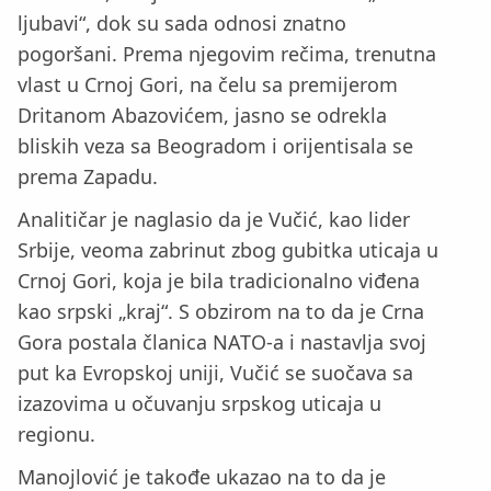
ljubavi“, dok su sada odnosi znatno
pogoršani. Prema njegovim rečima, trenutna
vlast u Crnoj Gori, na čelu sa premijerom
Dritanom Abazovićem, jasno se odrekla
bliskih veza sa Beogradom i orijentisala se
prema Zapadu.
Analitičar je naglasio da je Vučić, kao lider
Srbije, veoma zabrinut zbog gubitka uticaja u
Crnoj Gori, koja je bila tradicionalno viđena
kao srpski „kraj“. S obzirom na to da je Crna
Gora postala članica NATO-a i nastavlja svoj
put ka Evropskoj uniji, Vučić se suočava sa
izazovima u očuvanju srpskog uticaja u
regionu.
Manojlović je takođe ukazao na to da je