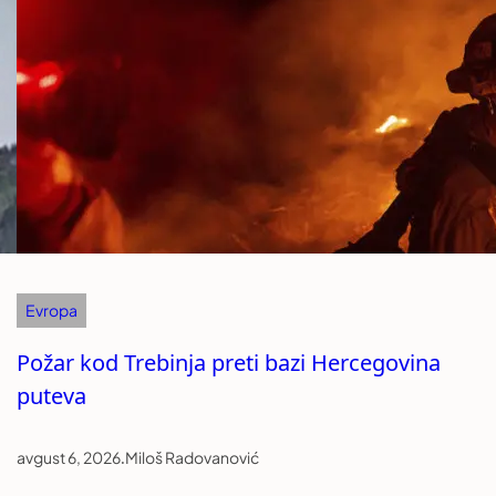
Evropa
Požar kod Trebinja preti bazi Hercegovina
puteva
avgust 6, 2026
.
Miloš Radovanović