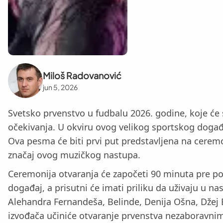
Miloš Radovanović
jun 5, 2026
Svetsko prvenstvo u fudbalu 2026. godine, koje ć
očekivanja. U okviru ovog velikog sportskog događ
Ova pesma će biti prvi put predstavljena na ceremo
značaj ovog muzičkog nastupa.
Ceremonija otvaranja će započeti 90 minuta pre po
događaj, a prisutni će imati priliku da uživaju u n
Alehandra Fernandeša, Belinde, Denija Ošna, Džej Ba
izvođača učiniće otvaranje prvenstva nezaboravnim