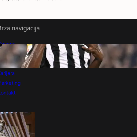
Brza navigacija
O nama
redloži Vest
retplatite se na vesti
arijera
Marketing
Kontakt