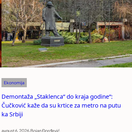
Ekonomija
Demontaža „Staklenca“ do kraja godine“:
Čučković kaže da su krtice za metro na putu
ka Srbiji
avgust 6, 2026
.
Bojan Đorđević