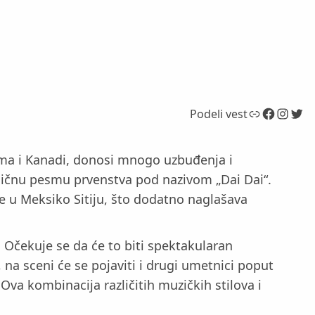
Link
Facebook
Instagram
Twitter
Podeli vest
ama i Kanadi, donosi mnogo uzbuđenja i
aničnu pesmu prvenstva pod nazivom „Dai Dai“.
ne u Meksiko Sitiju, što dodatno naglašava
Očekuje se da će to biti spektakularan
 na sceni će se pojaviti i drugi umetnici poput
Ova kombinacija različitih muzičkih stilova i