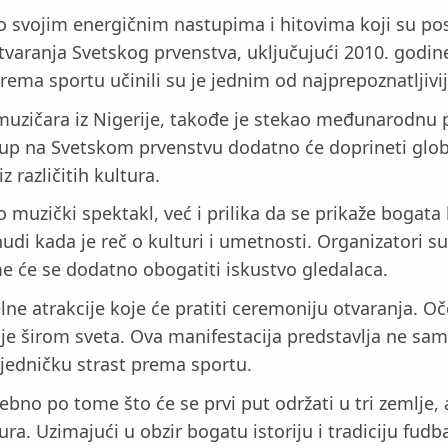
po svojim energičnim nastupima i hitovima koji su po
tvaranja Svetskog prvenstva, uključujući 2010. godin
prema sportu učinili su je jednim od najprepoznatljivij
muzičara iz Nigerije, takođe je stekao međunarodnu po
tup na Svetskom prvenstvu dodatno će doprineti glo
z različitih kultura.
 muzički spektakl, već i prilika da se prikaže bogat
kada je reč o kulturi i umetnosti. Organizatori su na
ime će se dodatno obogatiti iskustvo gledalaca.
elne atrakcije koje će pratiti ceremoniju otvaranja. O
zije širom sveta. Ova manifestacija predstavlja ne sa
zajedničku strast prema sportu.
bno po tome što će se prvi put održati u tri zemlje,
ura. Uzimajući u obzir bogatu istoriju i tradiciju fudb