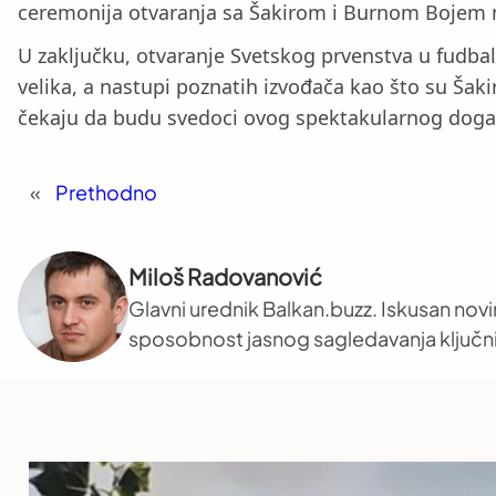
ceremonija otvaranja sa Šakirom i Burnom Bojem na
U zaključku, otvaranje Svetskog prvenstva u fudba
velika, a nastupi poznatih izvođača kao što su Šaki
čekaju da budu svedoci ovog spektakularnog događaj
«
Prethodno
Miloš Radovanović
Glavni urednik Balkan.buzz. Iskusan novi
sposobnost jasnog sagledavanja ključni