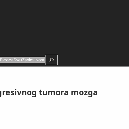
Search
e
Evropa
Svet
Zanimljivosti
 agresivnog tumora mozga