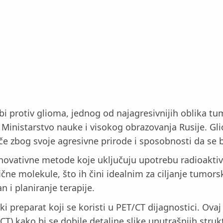
rbi protiv glioma, jednog od najagresivnijih oblika 
o Ministarstvo nauke i visokog obrazovanja Rusije. Gli
če zbog svoje agresivne prirode i sposobnosti da se b
i inovativne metode koje uključuju upotrebu radioakti
fične molekule, što ih čini idealnim za ciljanje tumo
n i planiranje terapije.
ski preparat koji se koristi u PET/CT dijagnostici. 
CT) kako bi se dobile detaljne slike unutrašnjih str