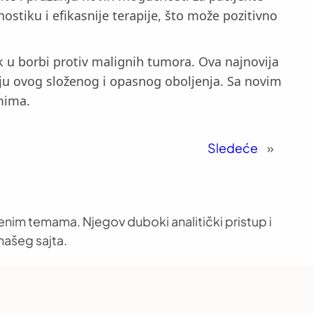
nostiku i efikasnije terapije, što može pozitivno
ak u borbi protiv malignih tumora. Ova najnovija
nju ovog složenog i opasnog oboljenja. Sa novim
omima.
Sledeće
»
venim temama. Njegov duboki analitički pristup i
našeg sajta.