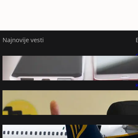
Najnovije vesti
Vraćaju li se baterije na telefonima koje
P
sami možete zamijeniti?
avgust 8, 2026
P
K
Ustavobranitelji: Saopštenje VJT je
opstrukcija istine o smrti Vladimira
Cvijana – Društvo
avgust 8, 2026
Oglasio se Rajaner povodom obustave
letova iz Niša