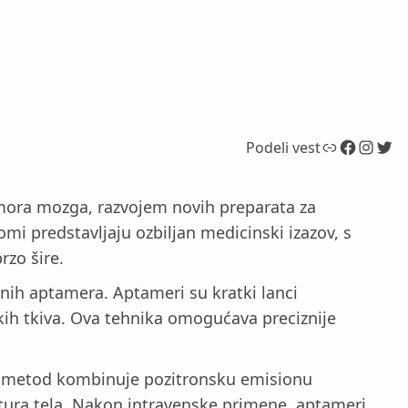
Link
Facebook
Instagram
Twitter
Podeli vest
tumora mozga, razvojem novih preparata za
omi predstavljaju ozbiljan medicinski izazov, s
rzo šire.
vnih aptamera. Aptameri su kratki lanci
rskih tkiva. Ova tehnika omogućava preciznije
Ovaj metod kombinuje pozitronsku emisionu
uktura tela. Nakon intravenske primene, aptameri