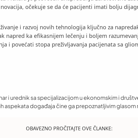
novacija, očekuje se da će pacijenti imati bolju dijag
raživanje i razvoj novih tehnologija ključno za napred
rak napred ka efikasnijem lečenju i boljem razumeva
nja i povećati stopa preživljavanja pacijenata sa gli
nar i urednik sa specijalizacijom u ekonomskim i društ
h aspekata događaja čine ga prepoznatljivim glasom 
OBAVEZNO PROČITAJTE OVE ČLANKE: