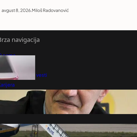
avgust 8, 2026
.
Miloš Radovanović
Brza navigacija
O nama
redloži Vest
retplatite se na vesti
arijera
Marketing
Kontakt