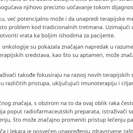
omogućava njihovo precizno uočavanje tokom dijagnos
u, već potencijalno može i da unapredi terapijske m
često problem kod tradicionalnih tretmana. Uzimajući 
otvoriti vrata ka boljim ishodima za pacijente.
ti onkologije su pokazala značajan napredak u razumev
terapijskih sredstava, kao što su aptameri, može znača
ivači takođe fokusiraju na razvoj novih terapijskih st
 različitih pristupa, uključujući imunoterapiju i cil
tičnog značaja, s obzirom na to da ovaj oblik raka čes
ja poput radiofarmaceutskih preparata, istraživači s
čenju, što može značajno promeniti pristup lečenju p
vača i lekara je posvećen unapređenju zdravstvene zaš