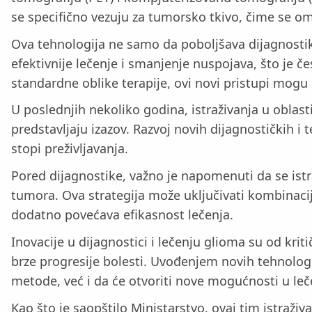
se specifično vezuju za tumorsko tkivo, čime se 
Ova tehnologija ne samo da poboljšava dijagnostik
efektivnije lečenje i smanjenje nuspojava, što je 
standardne oblike terapije, ovi novi pristupi mogu 
U poslednjih nekoliko godina, istraživanja u oblas
predstavljaju izazov. Razvoj novih dijagnostičkih i 
stopi preživljavanja.
Pored dijagnostike, važno je napomenuti da se istraž
tumora. Ova strategija može uključivati kombinaciju
dodatno povećava efikasnost lečenja.
Inovacije u dijagnostici i lečenju glioma su od kri
brze progresije bolesti. Uvođenjem novih tehnologi
metode, već i da će otvoriti nove mogućnosti u le
Kao što je saopštilo Ministarstvo, ovaj tim istraži