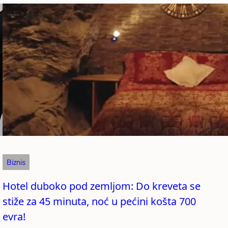
Biznis
Hotel duboko pod zemljom: Do kreveta se
stiže za 45 minuta, noć u pećini košta 700
evra!