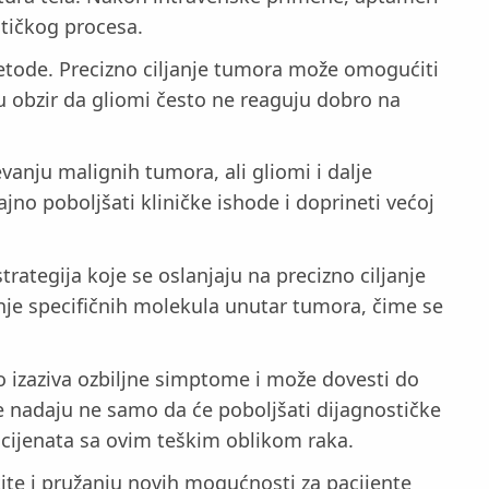
tičkog procesa.
etode. Precizno ciljanje tumora može omogućiti
u obzir da gliomi često ne reaguju dobro na
anju malignih tumora, ali gliomi i dalje
jno poboljšati kliničke ishode i doprineti većoj
rategija koje se oslanjaju na precizno ciljanje
janje specifičnih molekula unutar tumora, čime se
to izaziva ozbiljne simptome i može dovesti do
e nadaju ne samo da će poboljšati dijagnostičke
acijenata sa ovim teškim oblikom raka.
tite i pružanju novih mogućnosti za pacijente