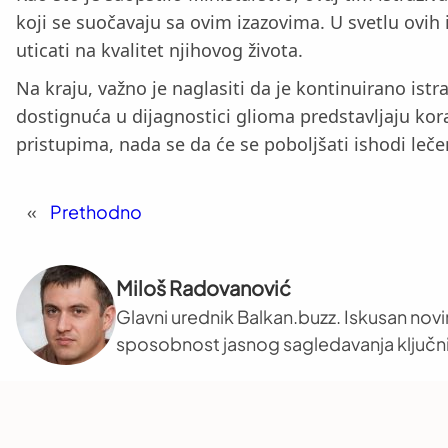
koji se suočavaju sa ovim izazovima. U svetlu ovih i
uticati na kvalitet njihovog života.
Na kraju, važno je naglasiti da je kontinuirano ist
dostignuća u dijagnostici glioma predstavljaju ko
pristupima, nada se da će se poboljšati ishodi leče
«
Prethodno
Miloš Radovanović
Glavni urednik Balkan.buzz. Iskusan novi
sposobnost jasnog sagledavanja ključni