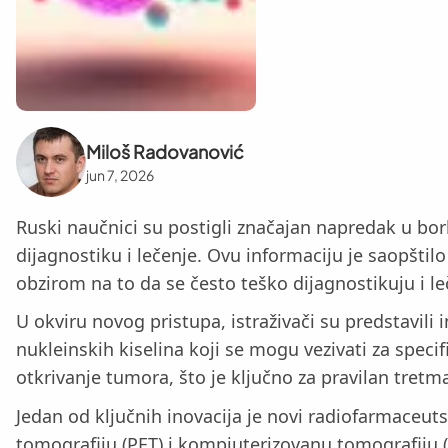
Miloš Radovanović
jun 7, 2026
Ruski naučnici su postigli značajan napredak u bo
dijagnostiku i lečenje. Ovu informaciju je saopštil
obzirom na to da se često teško dijagnostikuju i le
U okviru novog pristupa, istraživači su predstavil
nukleinskih kiselina koji se mogu vezivati za speci
otkrivanje tumora, što je ključno za pravilan tretma
Jedan od ključnih inovacija je novi radiofarmaceut
tomografiju (PET) i kompjuterizovanu tomografiju (