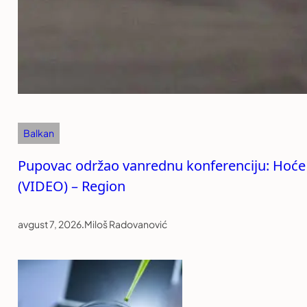
Balkan
Pupovac održao vanrednu konferenciju: Hoće li
(VIDEO) – Region
avgust 7, 2026
.
Miloš Radovanović