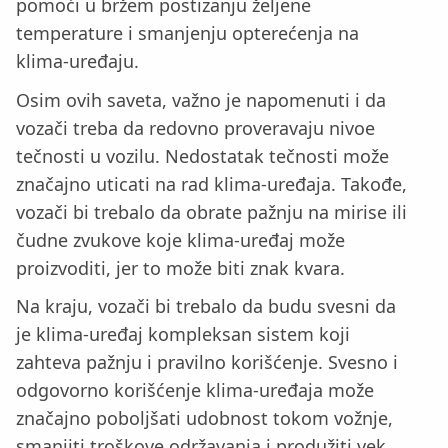
pomoći u bržem postizanju željene
temperature i smanjenju opterećenja na
klima-uređaju.
Osim ovih saveta, važno je napomenuti i da
vozači treba da redovno proveravaju nivoe
tečnosti u vozilu. Nedostatak tečnosti može
značajno uticati na rad klima-uređaja. Takođe,
vozači bi trebalo da obrate pažnju na mirise ili
čudne zvukove koje klima-uređaj može
proizvoditi, jer to može biti znak kvara.
Na kraju, vozači bi trebalo da budu svesni da
je klima-uređaj kompleksan sistem koji
zahteva pažnju i pravilno korišćenje. Svesno i
odgovorno korišćenje klima-uređaja može
značajno poboljšati udobnost tokom vožnje,
smanjiti troškove održavanja i produžiti vek