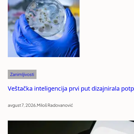
Zanimljivosti
Veštačka inteligencija prvi put dizajnirala po
avgust 7, 2026
.
Miloš Radovanović