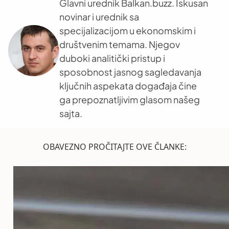
Glavni urednik Balkan.buzz. Iskusan
novinar i urednik sa
specijalizacijom u ekonomskim i
društvenim temama. Njegov
duboki analitički pristup i
sposobnost jasnog sagledavanja
ključnih aspekata događaja čine
ga prepoznatljivim glasom našeg
sajta.
OBAVEZNO PROČITAJTE OVE ČLANKE: