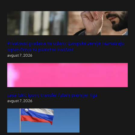
Privatnost građana na udaru: Evropske zemlje razmatraju
ograničenja za pametne naočare
avgust 7, 2026
sasa lukic ipsvic transfer fulam premijer liga
avgust 7, 2026