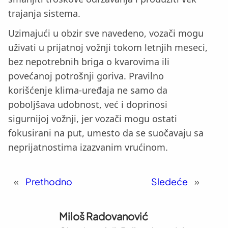
trajanja sistema.
Uzimajući u obzir sve navedeno, vozači mogu
uživati u prijatnoj vožnji tokom letnjih meseci,
bez nepotrebnih briga o kvarovima ili
povećanoj potrošnji goriva. Pravilno
korišćenje klima-uređaja ne samo da
poboljšava udobnost, već i doprinosi
sigurnijoj vožnji, jer vozači mogu ostati
fokusirani na put, umesto da se suočavaju sa
neprijatnostima izazvanim vrućinom.
«
Prethodno
Sledeće
»
Miloš Radovanović