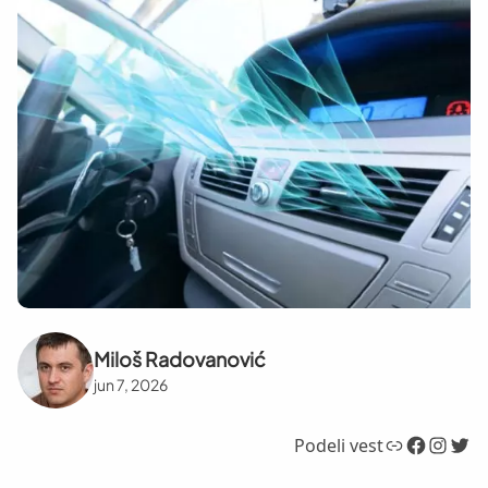
Miloš Radovanović
jun 7, 2026
Link
Facebook
Instagram
Twitter
Podeli vest