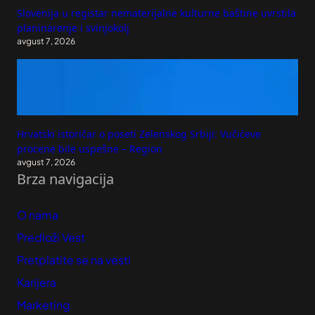
Slovenija u registar nematerijalne kulturne baštine uvrstila
planinarenje i svinjokolj
avgust 7, 2026
Hrvatski istoričar o poseti Zelenskog Srbiji: Vučićeve
procene bile uspešne – Region
avgust 7, 2026
Brza navigacija
O nama
Predloži Vest
Pretplatite se na vesti
Karijera
Marketing