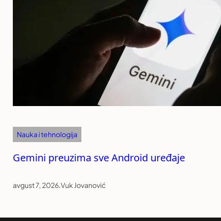
Nauka i tehnologija
Gemini preuzima sve Android uređaje
avgust 7, 2026
.
Vuk Jovanović