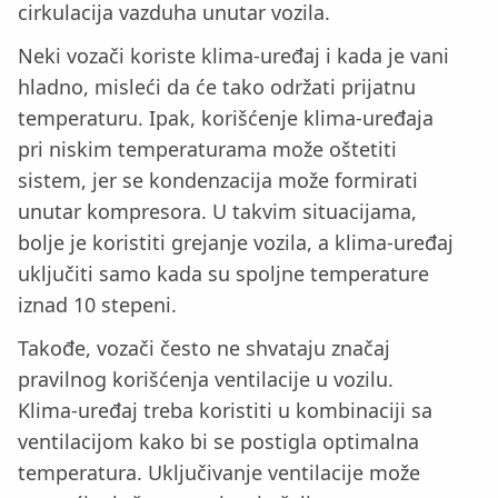
cirkulacija vazduha unutar vozila.
Neki vozači koriste klima-uređaj i kada je vani
hladno, misleći da će tako održati prijatnu
temperaturu. Ipak, korišćenje klima-uređaja
pri niskim temperaturama može oštetiti
sistem, jer se kondenzacija može formirati
unutar kompresora. U takvim situacijama,
bolje je koristiti grejanje vozila, a klima-uređaj
uključiti samo kada su spoljne temperature
iznad 10 stepeni.
Takođe, vozači često ne shvataju značaj
pravilnog korišćenja ventilacije u vozilu.
Klima-uređaj treba koristiti u kombinaciji sa
ventilacijom kako bi se postigla optimalna
temperatura. Uključivanje ventilacije može