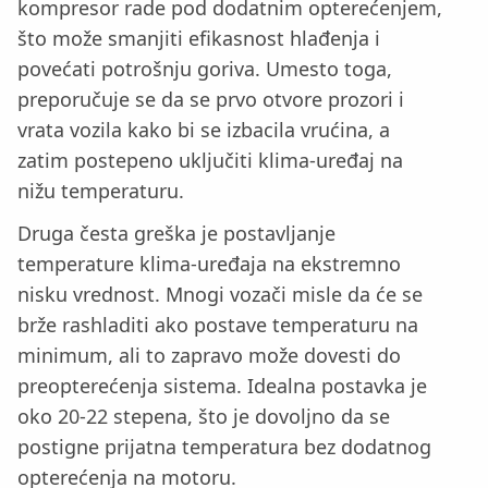
kompresor rade pod dodatnim opterećenjem,
što može smanjiti efikasnost hlađenja i
povećati potrošnju goriva. Umesto toga,
preporučuje se da se prvo otvore prozori i
vrata vozila kako bi se izbacila vrućina, a
zatim postepeno uključiti klima-uređaj na
nižu temperaturu.
Druga česta greška je postavljanje
temperature klima-uređaja na ekstremno
nisku vrednost. Mnogi vozači misle da će se
brže rashladiti ako postave temperaturu na
minimum, ali to zapravo može dovesti do
preopterećenja sistema. Idealna postavka je
oko 20-22 stepena, što je dovoljno da se
postigne prijatna temperatura bez dodatnog
opterećenja na motoru.