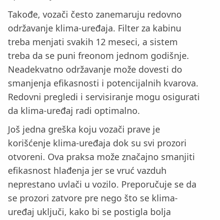
Takođe, vozači često zanemaruju redovno
održavanje klima-uređaja. Filter za kabinu
treba menjati svakih 12 meseci, a sistem
treba da se puni freonom jednom godišnje.
Neadekvatno održavanje može dovesti do
smanjenja efikasnosti i potencijalnih kvarova.
Redovni pregledi i servisiranje mogu osigurati
da klima-uređaj radi optimalno.
Još jedna greška koju vozači prave je
korišćenje klima-uređaja dok su svi prozori
otvoreni. Ova praksa može značajno smanjiti
efikasnost hlađenja jer se vruć vazduh
neprestano uvlači u vozilo. Preporučuje se da
se prozori zatvore pre nego što se klima-
uređaj uključi, kako bi se postigla bolja