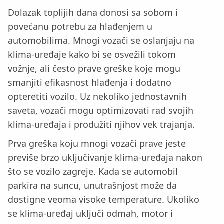
Dolazak toplijih dana donosi sa sobom i
povećanu potrebu za hlađenjem u
automobilima. Mnogi vozači se oslanjaju na
klima-uređaje kako bi se osvežili tokom
vožnje, ali često prave greške koje mogu
smanjiti efikasnost hlađenja i dodatno
opteretiti vozilo. Uz nekoliko jednostavnih
saveta, vozači mogu optimizovati rad svojih
klima-uređaja i produžiti njihov vek trajanja.
Prva greška koju mnogi vozači prave jeste
previše brzo uključivanje klima-uređaja nakon
što se vozilo zagreje. Kada se automobil
parkira na suncu, unutrašnjost može da
dostigne veoma visoke temperature. Ukoliko
se klima-uređaj uključi odmah, motor i