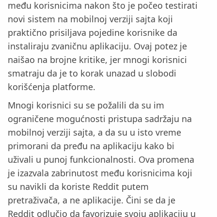
među korisnicima nakon što je počeo testirati
novi sistem na mobilnoj verziji sajta koji
praktično prisiljava pojedine korisnike da
instaliraju zvaničnu aplikaciju. Ovaj potez je
naišao na brojne kritike, jer mnogi korisnici
smatraju da je to korak unazad u slobodi
korišćenja platforme.
Mnogi korisnici su se požalili da su im
ograničene mogućnosti pristupa sadržaju na
mobilnoj verziji sajta, a da su u isto vreme
primorani da pređu na aplikaciju kako bi
uživali u punoj funkcionalnosti. Ova promena
je izazvala zabrinutost među korisnicima koji
su navikli da koriste Reddit putem
pretraživača, a ne aplikacije. Čini se da je
Reddit odlučio da favorizuje svoju aplikaciju u