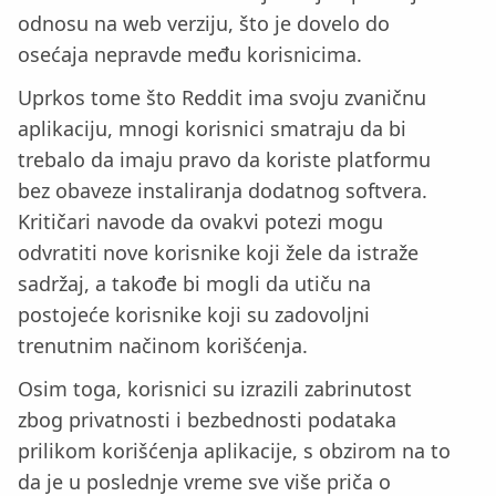
odnosu na web verziju, što je dovelo do
osećaja nepravde među korisnicima.
Uprkos tome što Reddit ima svoju zvaničnu
aplikaciju, mnogi korisnici smatraju da bi
trebalo da imaju pravo da koriste platformu
bez obaveze instaliranja dodatnog softvera.
Kritičari navode da ovakvi potezi mogu
odvratiti nove korisnike koji žele da istraže
sadržaj, a takođe bi mogli da utiču na
postojeće korisnike koji su zadovoljni
trenutnim načinom korišćenja.
Osim toga, korisnici su izrazili zabrinutost
zbog privatnosti i bezbednosti podataka
prilikom korišćenja aplikacije, s obzirom na to
da je u poslednje vreme sve više priča o