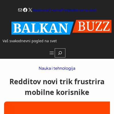
Skoči
Mail
Facebook
X
na
Naslovna
O nama
Pretplatite se na vesti
sadržaj
Vaš svakodnevni pogled na svet
Search
Nauka i tehnologija
Redditov novi trik frustrira
mobilne korisnike