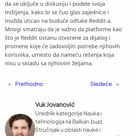
da se uključe u diskusiju i podele svoja
mišljenja, kako bi se čuo glas zajednice i
možda uticao na buduće odluke Reddit-a.
Mnogi smatraju da je važno da platforme kao
što je Reddit ostanu otvorene za dijalog i
promene koje će zadovoljiti potrebe njihovih
korisnika, umesto da nameću rešenja koja
nisu u skladu sa njihovim željama.
«
Prethodno
Sledeće
»
Vuk Jovanović
Urednik kategorije Nauka i
tehnologija na Balkan.buzz.
Stručnjak u oblasti nauke i