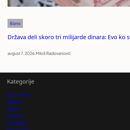
Biznis
Država deli skoro tri milijarde dinara: Evo k
avgust 7, 2026
.
Miloš Radovanović
Kategorije
Auto-Moto
Balkan
Biznis
Društvo
Ekologija
Ekonomija