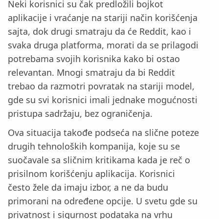
Neki korisnici su čak predložili bojkot
aplikacije i vraćanje na stariji način korišćenja
sajta, dok drugi smatraju da će Reddit, kao i
svaka druga platforma, morati da se prilagodi
potrebama svojih korisnika kako bi ostao
relevantan. Mnogi smatraju da bi Reddit
trebao da razmotri povratak na stariji model,
gde su svi korisnici imali jednake mogućnosti
pristupa sadržaju, bez ograničenja.
Ova situacija takođe podseća na slične poteze
drugih tehnoloških kompanija, koje su se
suočavale sa sličnim kritikama kada je reč o
prisilnom korišćenju aplikacija. Korisnici
često žele da imaju izbor, a ne da budu
primorani na određene opcije. U svetu gde su
privatnost i sigurnost podataka na vrhu