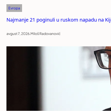
Evropa
Najmanje 21 poginuli u ruskom napadu na Kij
avgust 7, 2026
.
Miloš Radovanović