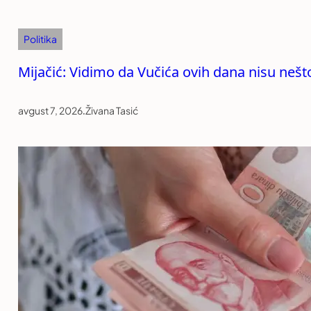
Politika
Mijačić: Vidimo da Vučića ovih dana nisu nešt
avgust 7, 2026
.
Živana Tasić