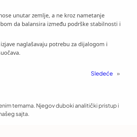
onose unutar zemlje, a ne kroz nametanje
rebom da balansira između podrške stabilnosti i
 izjave naglašavaju potrebu za dijalogom i
suočava.
Sledeće
»
venim temama. Njegov duboki analitički pristup i
našeg sajta.