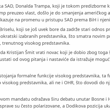
ka SAD, Donalda Trampa, koji je tokom predizborne k
amp preuzeo vlast, došlo je do smanjenja američkog 
i, ukazuje na promenu u pristupu SAD prema BiH i nje
Briselu, koji se još uvek bore da zadrže stari odnos 
okratski izabranih predstavnika, što smatra novim p
a, trenutnog visokog predstavnika.
 da Kristijan Šmit vrati novac koji je dobio zbog toga
tati od ovog pitanja i nastaviće da istražuje moguć
ojanja formalne funkcije visokog predstavnika, ta f
visokog predstavnika, ali ne i OHR, što dovodi do n
govom mandatu odražava širu debatu unutar Bosne i H
prave su često polarizovane, a Dodikova pozicija uka