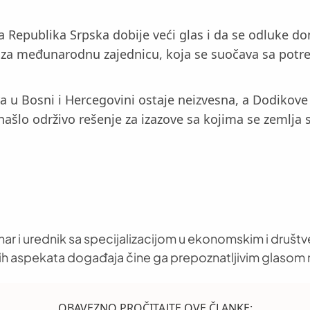
a Republika Srpska dobije veći glas i da se odluke d
zov za međunarodnu zajednicu, koja se suočava sa pot
a u Bosni i Hercegovini ostaje neizvesna, a Dodikove
lo održivo rešenje za izazove sa kojima se zemlja 
nar i urednik sa specijalizacijom u ekonomskim i društ
h aspekata događaja čine ga prepoznatljivim glasom 
OBAVEZNO PROČITAJTE OVE ČLANKE: