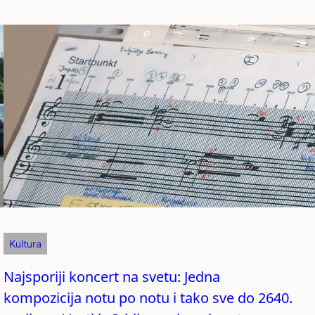
Kultura
Najsporiji koncert na svetu: Jedna
kompozicija notu po notu i tako sve do 2640.