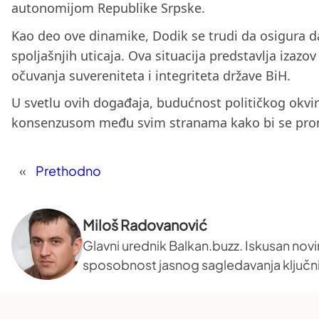
autonomijom Republike Srpske.
Kao deo ove dinamike, Dodik se trudi da osigura d
spoljašnjih uticaja. Ova situacija predstavlja iza
očuvanja suvereniteta i integriteta države BiH.
U svetlu ovih događaja, budućnost političkog okvir
konsenzusom među svim stranama kako bi se pronaš
«
Prethodno
Miloš Radovanović
Glavni urednik Balkan.buzz. Iskusan novi
sposobnost jasnog sagledavanja ključni