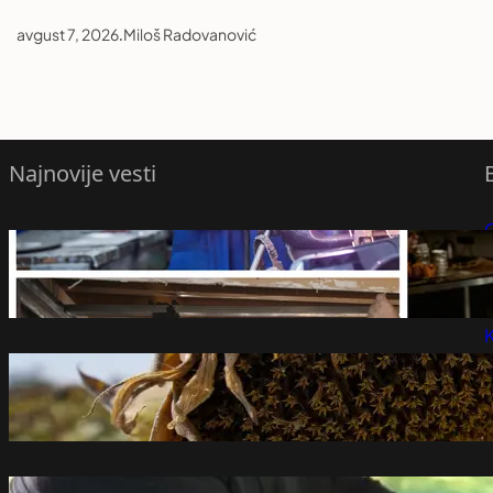
avgust 7, 2026
.
Miloš Radovanović
Najnovije vesti
Ovo su zanimanja koja su trenutno
P
najtraženija, plate i do 250.000
avgust 7, 2026
P
K
Suša u BiH uništila više od polovine
useva,
avgust 7, 2026
Nemački list o dolasku Zelenskog u