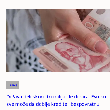
Biznis
Država deli skoro tri milijarde dinara: Evo ko
sve može da dobije kredite i bespovratnu