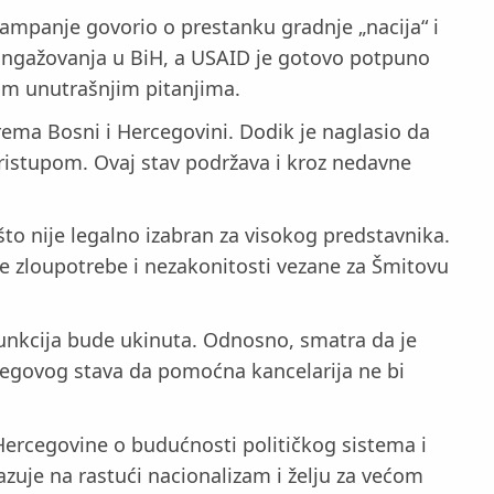
ampanje govorio o prestanku gradnje „nacija“ i
angažovanja u BiH, a USAID je gotovo potpuno
nim unutrašnjim pitanjima.
prema Bosni i Hercegovini. Dodik je naglasio da
ristupom. Ovaj stav podržava i kroz nedavne
 što nije legalno izabran za visokog predstavnika.
e zloupotrebe i nezakonitosti vezane za Šmitovu
unkcija bude ukinuta. Odnosno, smatra da je
jegovog stava da pomoćna kancelarija ne bi
ercegovine o budućnosti političkog sistema i
zuje na rastući nacionalizam i želju za većom