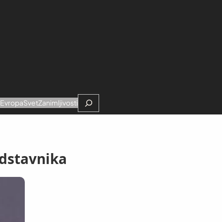
Search
e
Evropa
Svet
Zanimljivosti
edstavnika