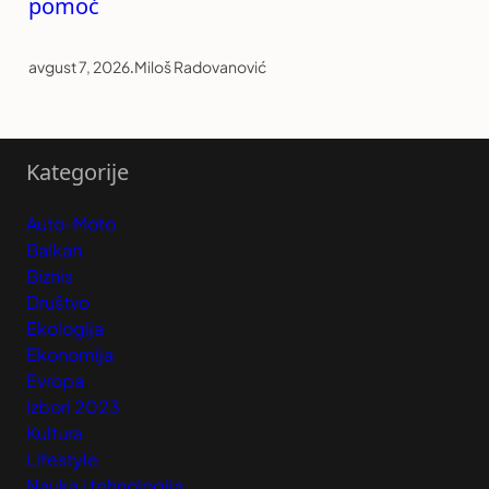
pomoć
avgust 7, 2026
.
Miloš Radovanović
Kategorije
Auto-Moto
Balkan
Biznis
Društvo
Ekologija
Ekonomija
Evropa
Izbori 2023
Kultura
Lifestyle
Nauka i tehnologija