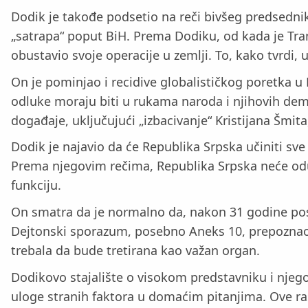
Dodik je takođe podsetio na reči bivšeg predsedni
„satrapa“ poput BiH. Prema Dodiku, od kada je Tr
obustavio svoje operacije u zemlji. To, kako tvrd
On je pominjao i recidive globalističkog poretka u 
odluke moraju biti u rukama naroda i njihovih dem
događaje, uključujući „izbacivanje“ Kristijana Šmit
Dodik je najavio da će Republika Srpska učiniti sve
Prema njegovim rečima, Republika Srpska neće odus
funkciju.
On smatra da je normalno da, nakon 31 godine post
Dejtonski sporazum, posebno Aneks 10, prepoznao 
trebala da bude tretirana kao važan organ.
Dodikovo stajalište o visokom predstavniku i nje
uloge stranih faktora u domaćim pitanjima. Ove ras