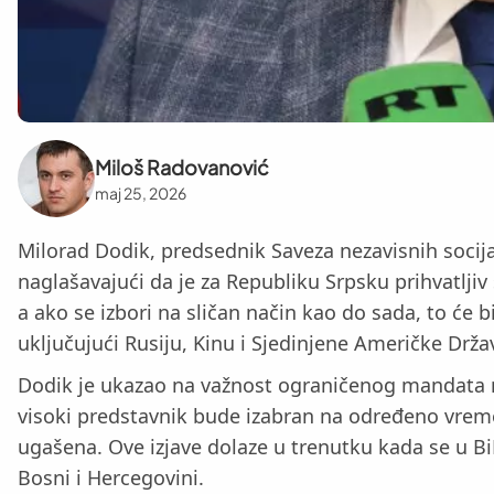
Miloš Radovanović
maj 25, 2026
Milorad Dodik, predsednik Saveza nezavisnih socij
naglašavajući da je za Republiku Srpsku prihvatlj
a ako se izbori na sličan način kao do sada, to će 
uključujući Rusiju, Kinu i Sjedinjene Američke Drž
Dodik je ukazao na važnost ograničenog mandata n
visoki predstavnik bude izabran na određeno vreme
ugašena. Ove izjave dolaze u trenutku kada se u BiH
Bosni i Hercegovini.