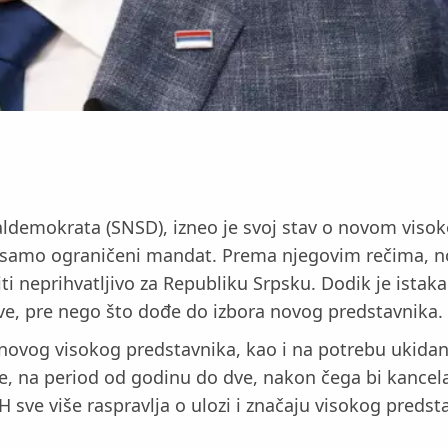
aldemokrata (SNSD), izneo je svoj stav o novom viso
iv samo ograničeni mandat. Prema njegovim rečima, no
biti neprihvatljivo za Republiku Srpsku. Dodik je ista
ave, pre nego što dođe do izbora novog predstavnika.
ovog visokog predstavnika, kao i na potrebu ukidanj
, na period od godinu do dve, nakon čega bi kancelar
 sve više raspravlja o ulozi i značaju visokog predsta