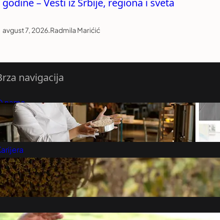
godine – Vesti iz Srbije, regiona i sveta
avgust 7, 2026
.
Radmila Marićić
Brza navigacija
O nama
redloži Vest
retplatite se na vesti
arijera
Marketing
Kontakt