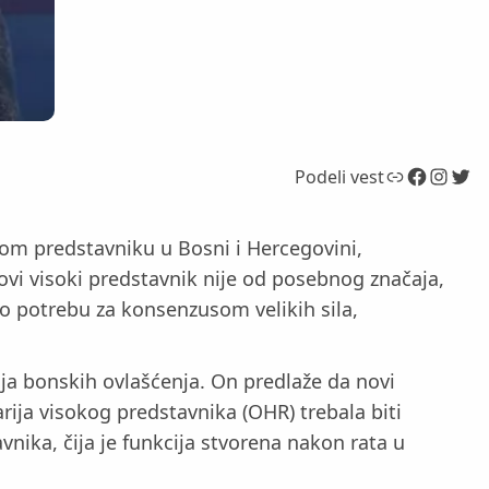
Link
Facebook
Instagram
Twitter
Podeli vest
kom predstavniku u Bosni i Hercegovini,
vi visoki predstavnik nije od posebnog značaja,
kao potrebu za konsenzusom velikih sila,
a bonskih ovlašćenja. On predlaže da novi
ija visokog predstavnika (OHR) trebala biti
vnika, čija je funkcija stvorena nakon rata u