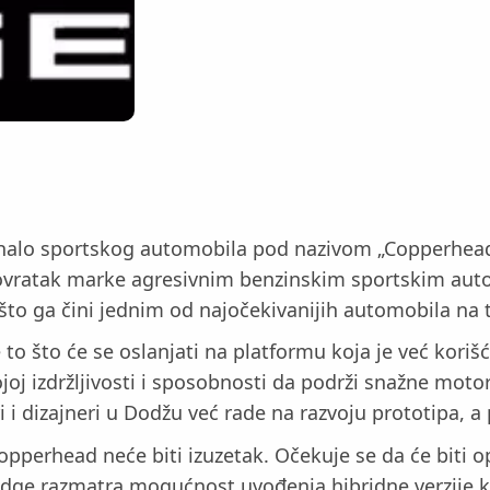
halo sportskog automobila pod nazivom „Copperhead“
 povratak marke agresivnim benzinskim sportskim au
 što ga čini jednim od najočekivanijih automobila na t
to što će se oslanjati na platformu koja je već kori
oj izdržljivosti i sposobnosti da podrži snažne motor
i dizajneri u Dodžu već rade na razvoju prototipa, a 
perhead neće biti izuzetak. Očekuje se da će biti o
dge razmatra mogućnost uvođenja hibridne verzije ko