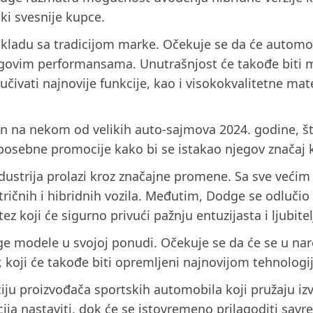
ki svesnije kupce.
kladu sa tradicijom marke. Očekuje se da će automobil 
jegovim performansama. Unutrašnjost će takođe biti
čivati najnovije funkcije, kao i visokokvalitetne mat
n na nekom od velikih auto-sajmova 2024. godine, što 
 posebne promocije kako bi se istakao njegov znača
ustrija prolazi kroz značajne promene. Sa sve većim 
tričnih i hibridnih vozila. Međutim, Dodge se odlučio
z koji će sigurno privući pažnju entuzijasta i ljubite
e modele u svojoj ponudi. Očekuje se da će se u nar
, koji će takođe biti opremljeni najnovijom tehnolo
ciju proizvođača sportskih automobila koji pružaju
cija nastaviti, dok će se istovremeno prilagoditi sav