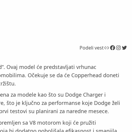
Link
Facebook
Instagram
Twitter
Podeli vest
. Ovaj model će predstavljati vrhunac
tomobilima. Očekuje se da će Copperhead doneti
ržištu.
šćena za modele kao što su Dodge Charger i
e, što je ključno za performanse koje Dodge želi
prvi testovi su planirani za naredne mesece.
premljen sa V8 motorom koji će pružiti
ja bi dodatno poboljšala efikasnost i smanjila