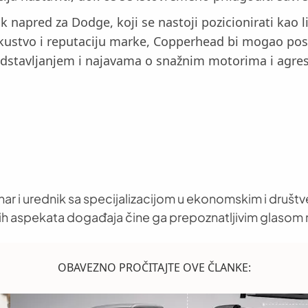
k napred za Dodge, koji se nastoji pozicionirati kao
skustvo i reputaciju marke, Copperhead bi mogao pos
predstavljanjem i najavama o snažnim motorima i agr
nar i urednik sa specijalizacijom u ekonomskim i društ
h aspekata događaja čine ga prepoznatljivim glasom 
OBAVEZNO PROČITAJTE OVE ČLANKE: