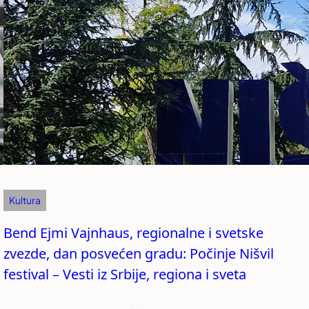
Kultura
Bend Ejmi Vajnhaus, regionalne i svetske
zvezde, dan posvećen gradu: Počinje Nišvil
festival – Vesti iz Srbije, regiona i sveta