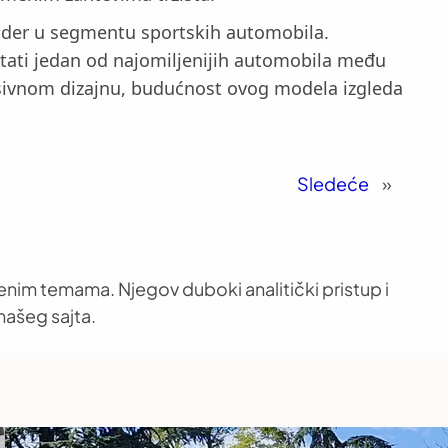
 lider u segmentu sportskih automobila.
tati jedan od najomiljenijih automobila među
esivnom dizajnu, budućnost ovog modela izgleda
Sledeće
»
venim temama. Njegov duboki analitički pristup i
našeg sajta.