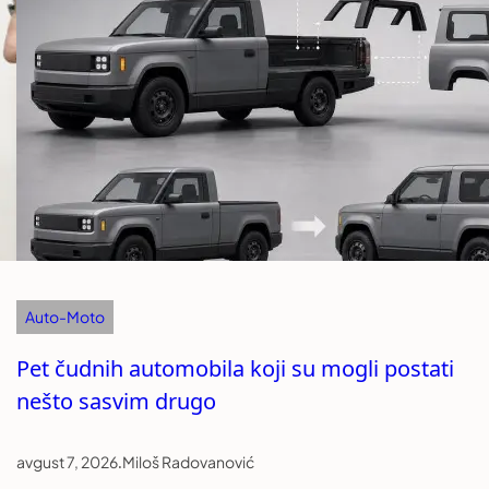
Auto-Moto
Pet čudnih automobila koji su mogli postati
nešto sasvim drugo
avgust 7, 2026
.
Miloš Radovanović