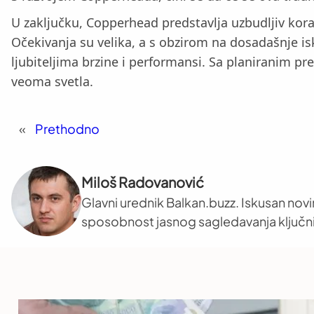
U zaključku, Copperhead predstavlja uzbudljiv kora
Očekivanja su velika, a s obzirom na dosadašnje i
ljubiteljima brzine i performansi. Sa planiranim 
veoma svetla.
«
Prethodno
Miloš Radovanović
Glavni urednik Balkan.buzz. Iskusan novi
sposobnost jasnog sagledavanja ključni