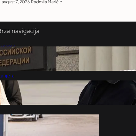
avgust 7, 2026
.
Radmila Marićić
Brza navigacija
O nama
redloži Vest
retplatite se na vesti
arijera
Marketing
Kontakt