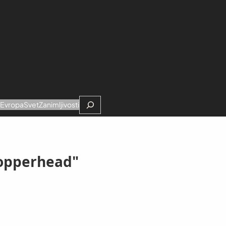
Search
e
Evropa
Svet
Zanimljivosti
Copperhead"