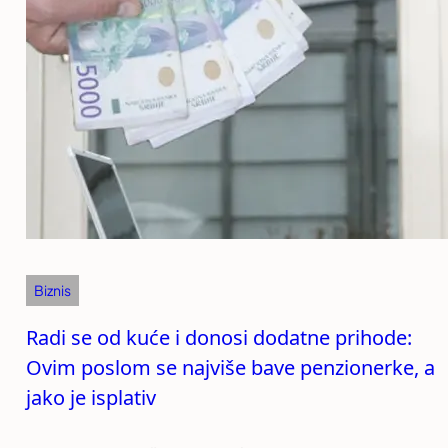
Biznis
Radi se od kuće i donosi dodatne prihode:
Ovim poslom se najviše bave penzionerke, a
jako je isplativ