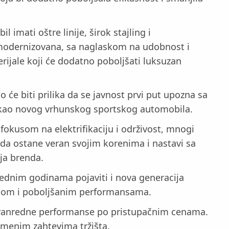
imati oštre linije, širok stajling i
 modernizovana, sa naglaskom na udobnost i
erijale koji će dodatno poboljšati luksuzan
će biti prilika da se javnost prvi put upozna sa
j kao novog vrhunskog sportskog automobila.
fokusom na elektrifikaciju i održivost, mnogi
 da ostane veran svojim korenima i nastavi sa
lja brenda.
ednim godinama pojaviti i nova generacija
gijom i poboljšanim performansama.
 izvanredne performanse po pristupačnim cenama.
remenim zahtevima tržišta.