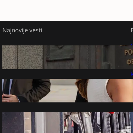
Najnovije vesti
Vrhovni sud Rusije razmatra tužbu protiv
P
Jabloka
avgust 7, 2026
P
K
Dolazak Zelenskog u Beograd za Vučića je
„izlet u političko minsko polje“
avgust 7, 2026
Objavljene nove cene goriva: Evo koji
derivat je poskupeo
avgust 7, 2026