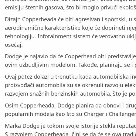
emisiju štetnih gasova, što bi moglo privući ekološ
Dizajn Copperheada će biti agresivan i sportski, u s
aerodinamične karakteristike koje će doprineti n
tehnologiju. Infotainment sistem će verovatno uklju
osećaj.
Dodge je najavio da će Copperhead biti predstavlje
ovim uzbudljivim modelom. Takođe, planiraju se i
Ovaj potez dolazi u trenutku kada automobilska ind
proizvođači automobila su se okrenuli razvoju elek
razvojem snažnih benzinskih automobila, što je pote
Osim Copperheada, Dodge planira da obnovi i drug
popularnih modela kao što su Charger i Challenger
Marka Dodge je tokom svoje istorije stekla reputa
S razvojem Copperheada, čini se da će se ova tradi