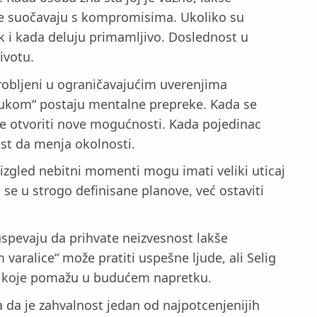
se suočavaju s kompromisima. Ukoliko su
ak i kada deluju primamljivo. Doslednost u
ivotu.
arobljeni u ograničavajućim uverenjima
a rukom“ postaju mentalne prepreke. Kada se
e otvoriti nove mogućnosti. Kada pojedinac
st da menja okolnosti.
aizgled nebitni momenti mogu imati veliki uticaj
 se u strogo definisane planove, već ostaviti
 uspevaju da prihvate neizvesnost lakše
aralice“ može pratiti uspešne ljude, ali Selig
cija koje pomažu u budućem napretku.
ra da je zahvalnost jedan od najpotcenjenijih