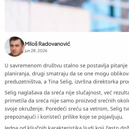
Miloš Radovanović
jun 28, 2026
U savremenom društvu stalno se postavlja pitanje da
planiranja, drugi smatraju da se one mogu oblikova
preduzetništva, a Tina Selig, izvršna direktorka p
Selig naglašava da sreća nije slučajnost, već rezul
primetila da sreća nije samo proizvod srećnih okol
svoje okruženje. Poredeći sreću sa vetrom, Selig 
prepoznajući i koristeći prilike koje se pojavljuju.
Jedna od ključnih karakteristika ljudi koji često do