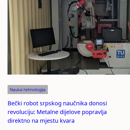
Nauka i tehnologija
Bečki robot srpskog naučnika donosi
revoluciju: Metalne dijelove popravlja
direktno na mjestu kvara