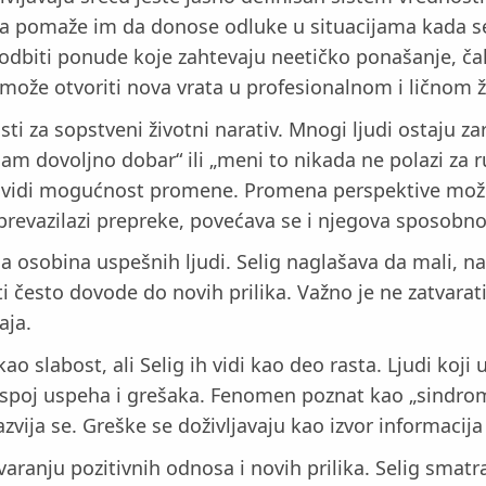
noća pomaže im da donose odluke u situacijama kada 
je odbiti ponude koje zahtevaju neetičko ponašanje, č
može otvoriti nova vrata u profesionalnom i ličnom ž
ti za sopstveni životni narativ. Mnogi ljudi ostaju z
isam dovoljno dobar“ ili „meni to nikada ne polazi z
 da vidi mogućnost promene. Promena perspektive mož
prevazilazi prepreke, povećava se i njegova sposobno
na osobina uspešnih ljudi. Selig naglašava da mali, n
i često dovode do novih prilika. Važno je ne zatvarati
aja.
o slabost, ali Selig ih vidi kao deo rasta. Ljudi koji
spoj uspeha i grešaka. Fenomen poznat kao „sindrom v
 razvija se. Greške se doživljavaju kao izvor informa
tvaranju pozitivnih odnosa i novih prilika. Selig smat