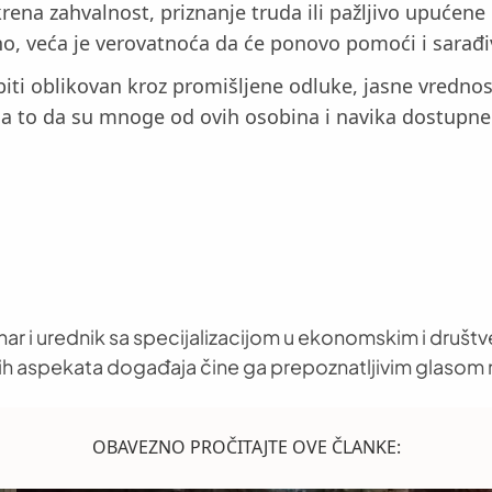
krena zahvalnost, priznanje truda ili pažljivo upuće
o, veća je verovatnoća da će ponovo pomoći i sarađiv
biti oblikovan kroz promišljene odluke, jasne vrednos
a to da su mnoge od ovih osobina i navika dostupne
nar i urednik sa specijalizacijom u ekonomskim i društ
h aspekata događaja čine ga prepoznatljivim glasom 
OBAVEZNO PROČITAJTE OVE ČLANKE: