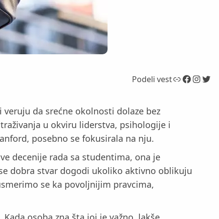
Link
Facebook
Instagram
Twitter
Podeli vest
ki veruju da srećne okolnosti dolaze bez
živanja u okviru liderstva, psihologije i
anford, posebno se fokusirala na nju.
 dve decenije rada sa studentima, ona je
se dobra stvar dogodi ukoliko aktivno oblikuju
 usmerimo se ka povoljnijim pravcima,
. Kada osoba zna šta joj je važno, lakše