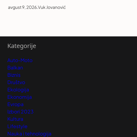
avgust 9, 2026
.
Vuk Jovanović
Kategorije
Auto-Moto
Balkan
Biznis
Društvo
Ekologija
Ekonomija
Evropa
Izbori 2023
Kultura
Lifestyle
Nauka i tehnologija