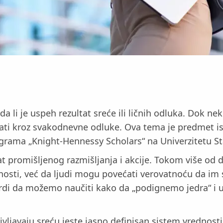
 li je uspeh rezultat sreće ili ličnih odluka. Dok ne
ti kroz svakodnevne odluke. Ova tema je predmet istra
rograma „Knight-Hennessy Scholars“ na Univerzitetu St
tat promišljenog razmišljanja i akcije. Tokom više od
nosti, već da ljudi mogu povećati verovatnoću da im 
tvrdi da možemo naučiti kako da „podignemo jedra“ i
življavaju sreću jeste jasno definisan sistem vrednosti