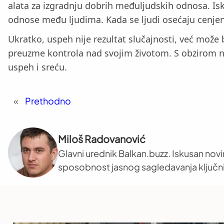
alata za izgradnju dobrih međuljudskih odnosa. Is
odnose među ljudima. Kada se ljudi osećaju cenjen
Ukratko, uspeh nije rezultat slučajnosti, već može 
preuzme kontrola nad svojim životom. S obzirom n
uspeh i sreću.
«
Prethodno
Miloš Radovanović
Glavni urednik Balkan.buzz. Iskusan novi
sposobnost jasnog sagledavanja ključni