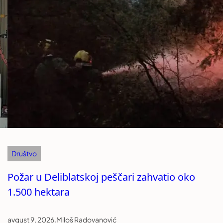
Društvo
Požar u Deliblatskoj peščari zahvatio oko
1.500 hektara
avgust 9, 2026
.
Miloš Radovanović