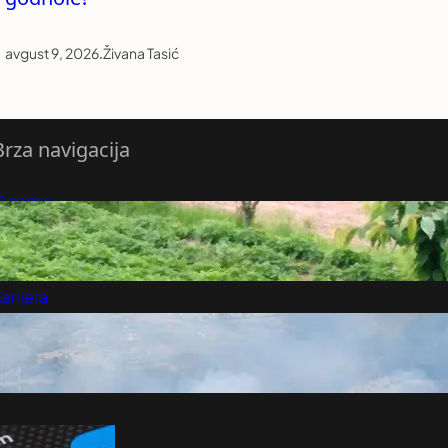
avgust 9, 2026
.
Živana Tasić
Brza navigacija
O nama
redloži Vest
retplatite se na vesti
arijera
Marketing
Kontakt