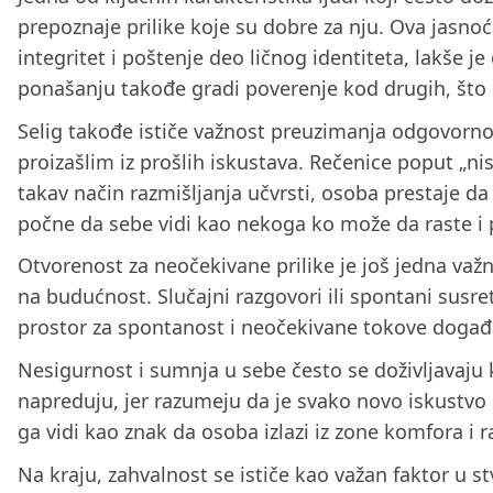
prepoznaje prilike koje su dobre za nju. Ova jas
integritet i poštenje deo ličnog identiteta, lakše 
ponašanju takođe gradi poverenje kod drugih, što 
Selig takođe ističe važnost preuzimanja odgovornos
proizašlim iz prošlih iskustava. Rečenice poput „n
takav način razmišljanja učvrsti, osoba prestaje
počne da sebe vidi kao nekoga ko može da raste i 
Otvorenost za neočekivane prilike je još jedna važ
na budućnost. Slučajni razgovori ili spontani susret
prostor za spontanost i neočekivane tokove događ
Nesigurnost i sumnja u sebe često se doživljavaju ka
napreduju, jer razumeju da je svako novo iskustvo 
ga vidi kao znak da osoba izlazi iz zone komfora i
Na kraju, zahvalnost se ističe kao važan faktor u s