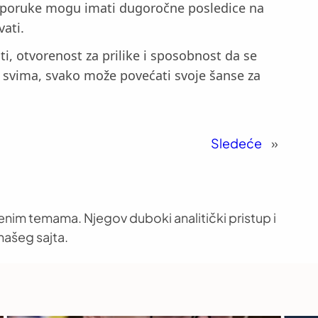
ne poruke mogu imati dugoročne posledice na
ati.
ti, otvorenost za prilike i sposobnost da se
 svima, svako može povećati svoje šanse za
Sledeće
»
venim temama. Njegov duboki analitički pristup i
našeg sajta.