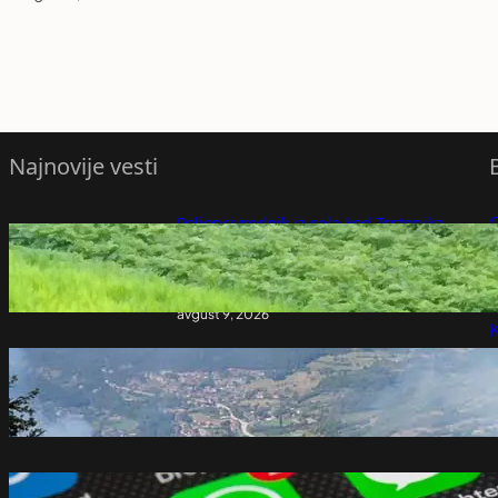
Najnovije vesti
Poljoprivrednik iz sela kod Trstenika
nakon 30 godina isekao šljivik od preko
P
1.000 stabala: Više ne može da pokrije
troškove proizvodnje
P
avgust 9, 2026
K
U Severnoj Makedoniji aktivna dva
požara, jednan pod kontrolom, 22
ugašena
avgust 9, 2026
Volite WhatsApp stikere? ChatGPT bi