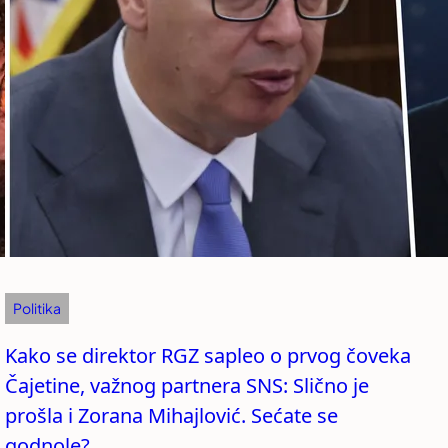
Politika
Kako se direktor RGZ sapleo o prvog čoveka
Čajetine, važnog partnera SNS: Slično je
prošla i Zorana Mihajlović. Sećate se
godnole?