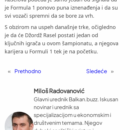
je Formula 1 ponovo puna iznenađenja i da su
svi vozači spremni da se bore za vrh.
S obzirom na uspeh današnje trke, očigledno
je da će Džordž Rasel postati jedan od
ključnih igrača u ovom šampionatu, a njegova
karijera u Formuli 1 tek je na početku.
«
Prethodno
Sledeće
»
Miloš Radovanović
Glavni urednik Balkan.buzz. Iskusan
novinar i urednik sa
specijalizacijom u ekonomskim i
društvenim temama. Njegov