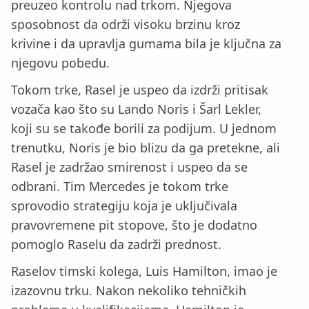
preuzeo kontrolu nad trkom. Njegova
sposobnost da održi visoku brzinu kroz
krivine i da upravlja gumama bila je ključna za
njegovu pobedu.
Tokom trke, Rasel je uspeo da izdrži pritisak
vozača kao što su Lando Noris i Šarl Lekler,
koji su se takođe borili za podijum. U jednom
trenutku, Noris je bio blizu da ga pretekne, ali
Rasel je zadržao smirenost i uspeo da se
odbrani. Tim Mercedes je tokom trke
sprovodio strategiju koja je uključivala
pravovremene pit stopove, što je dodatno
pomoglo Raselu da zadrži prednost.
Raselov timski kolega, Luis Hamilton, imao je
izazovnu trku. Nakon nekoliko tehničkih