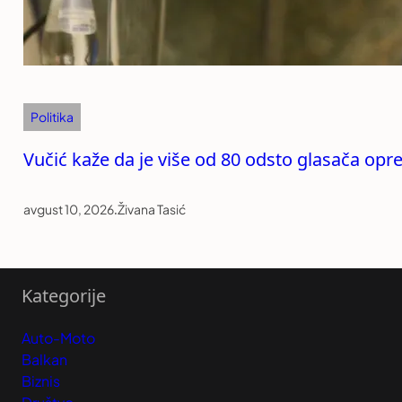
Politika
Vučić kaže da je više od 80 odsto glasača opre
avgust 10, 2026
.
Živana Tasić
Kategorije
Auto-Moto
Balkan
Biznis