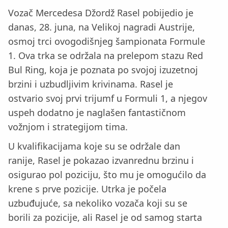
Vozač Mercedesa Džordž Rasel pobijedio je
danas, 28. juna, na Velikoj nagradi Austrije,
osmoj trci ovogodišnjeg šampionata Formule
1. Ova trka se održala na prelepom stazu Red
Bul Ring, koja je poznata po svojoj izuzetnoj
brzini i uzbudljivim krivinama. Rasel je
ostvario svoj prvi trijumf u Formuli 1, a njegov
uspeh dodatno je naglašen fantastičnom
vožnjom i strategijom tima.
U kvalifikacijama koje su se održale dan
ranije, Rasel je pokazao izvanrednu brzinu i
osigurao pol poziciju, što mu je omogućilo da
krene s prve pozicije. Utrka je počela
uzbuđujuće, sa nekoliko vozača koji su se
borili za pozicije, ali Rasel je od samog starta