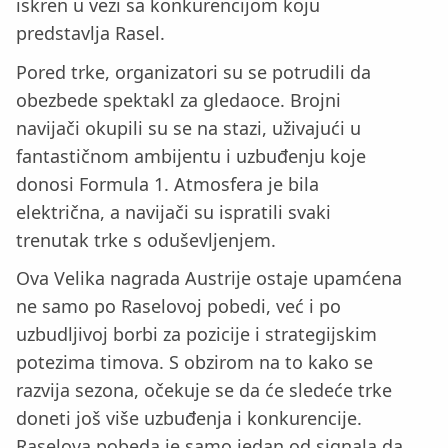
iskren u vezi sa konkurencijom koju
predstavlja Rasel.
Pored trke, organizatori su se potrudili da
obezbede spektakl za gledaoce. Brojni
navijači okupili su se na stazi, uživajući u
fantastičnom ambijentu i uzbuđenju koje
donosi Formula 1. Atmosfera je bila
električna, a navijači su ispratili svaki
trenutak trke s oduševljenjem.
Ova Velika nagrada Austrije ostaje upamćena
ne samo po Raselovoj pobedi, već i po
uzbudljivoj borbi za pozicije i strategijskim
potezima timova. S obzirom na to kako se
razvija sezona, očekuje se da će sledeće trke
doneti još više uzbuđenja i konkurencije.
Raselova pobeda je samo jedan od signala da