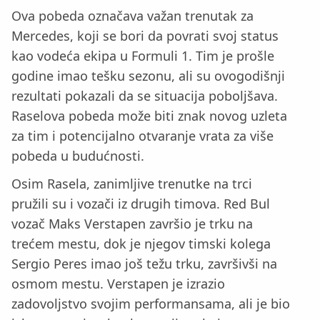
Ova pobeda označava važan trenutak za
Mercedes, koji se bori da povrati svoj status
kao vodeća ekipa u Formuli 1. Tim je prošle
godine imao tešku sezonu, ali su ovogodišnji
rezultati pokazali da se situacija poboljšava.
Raselova pobeda može biti znak novog uzleta
za tim i potencijalno otvaranje vrata za više
pobeda u budućnosti.
Osim Rasela, zanimljive trenutke na trci
pružili su i vozači iz drugih timova. Red Bul
vozač Maks Verstapen završio je trku na
trećem mestu, dok je njegov timski kolega
Sergio Peres imao još težu trku, završivši na
osmom mestu. Verstapen je izrazio
zadovoljstvo svojim performansama, ali je bio