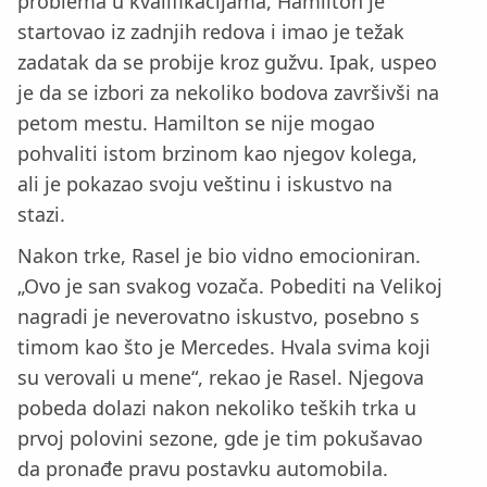
problema u kvalifikacijama, Hamilton je
startovao iz zadnjih redova i imao je težak
zadatak da se probije kroz gužvu. Ipak, uspeo
je da se izbori za nekoliko bodova završivši na
petom mestu. Hamilton se nije mogao
pohvaliti istom brzinom kao njegov kolega,
ali je pokazao svoju veštinu i iskustvo na
stazi.
Nakon trke, Rasel je bio vidno emocioniran.
„Ovo je san svakog vozača. Pobediti na Velikoj
nagradi je neverovatno iskustvo, posebno s
timom kao što je Mercedes. Hvala svima koji
su verovali u mene“, rekao je Rasel. Njegova
pobeda dolazi nakon nekoliko teških trka u
prvoj polovini sezone, gde je tim pokušavao
da pronađe pravu postavku automobila.