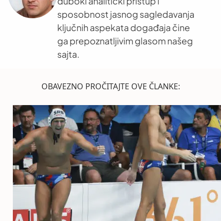
duboki analitički pristup i
sposobnost jasnog sagledavanja
ključnih aspekata događaja čine
ga prepoznatljivim glasom našeg
sajta.
OBAVEZNO PROČITAJTE OVE ČLANKE: