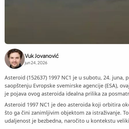
Vuk Jovanović
jun 24, 2026
Asteroid (152637) 1997 NC1 je u subotu, 24. juna, 
saopštenju Evropske svemirske agencije (ESA), ovaj
je pojava ovog asteroida idealna prilika za posmatr
Asteroid 1997 NC1 je deo asteroida koji orbitira ok
što ga čini zanimljivim objektom za istraživanje. 
udaljenost je bezbedna, naročito u kontekstu velikih