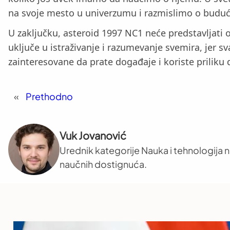
na svoje mesto u univerzumu i razmislimo o budućn
U zaključku, asteroid 1997 NC1 neće predstavljati o
uključe u istraživanje i razumevanje svemira, jer 
zainteresovane da prate događaje i koriste priliku
«
Prethodno
Vuk Jovanović
Urednik kategorije Nauka i tehnologija na
naučnih dostignuća.