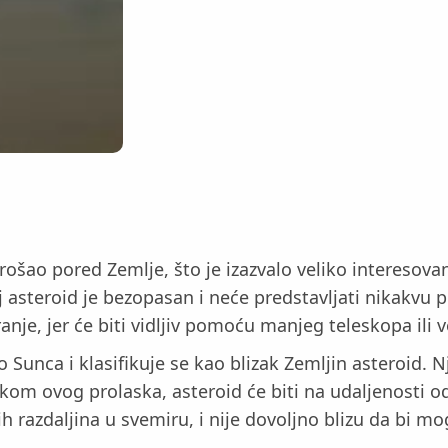
prošao pored Zemlje, što je izazvalo veliko intereso
 asteroid je bezopasan i neće predstavljati nikakvu p
anje, jer će biti vidljiv pomoću manjeg teleskopa ili
o Sunca i klasifikuje se kao blizak Zemljin asteroid. 
Tokom ovog prolaska, asteroid će biti na udaljenosti 
 razdaljina u svemiru, i nije dovoljno blizu da bi mog