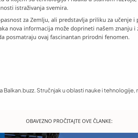
osti istraživanja svemira.
pasnost za Zemlju, ali predstavlja priliku za učenje 
svaka nova informacija može doprineti našem znanju i 
 da posmatraju ovaj fascinantan prirodni fenomen.
 Balkan.buzz. Stručnjak u oblasti nauke i tehnologije, n
OBAVEZNO PROČITAJTE OVE ČLANKE: