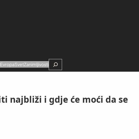
Search
e
Evropa
Svet
Zanimljivosti
i najbliži i gdje će moći da se