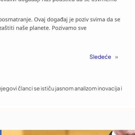
i posmatranje. Ovaj događaj je poziv svima da se
zaštiti naše planete. Pozivamo sve
Sledeće
»
jegovi članci se ističu jasnom analizom inovacija i