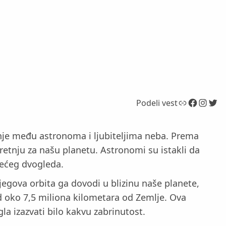
Link
Facebook
Instagram
Twitter
Podeli vest
vanje među astronoma i ljubiteljima neba. Prema
retnju za našu planetu. Astronomi su istakli da
 većeg dvogleda.
Njegova orbita ga dovodi u blizinu naše planete,
od oko 7,5 miliona kilometara od Zemlje. Ova
la izazvati bilo kakvu zabrinutost.