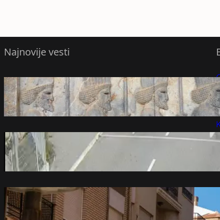
Najnovije vesti
Novo otkriće mijenja pogled na prvu
P
vojnu supersilu svijeta
avgust 6, 2026
P
K
Nerealne scene na granici sa Crnom
Gorom: Kamere sve zabeležile, sad je
pravo vreme (foto)
avgust 6, 2026
Toplotni talas u Evropi: rekordi, požari
avgust 6, 2026