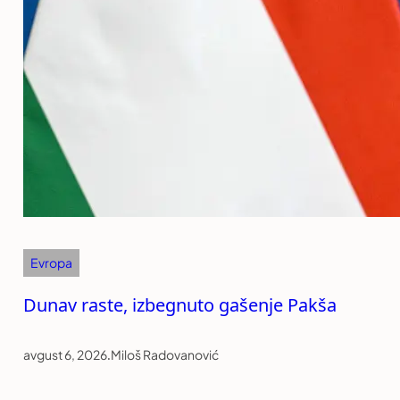
Evropa
Dunav raste, izbegnuto gašenje Pakša
avgust 6, 2026
.
Miloš Radovanović