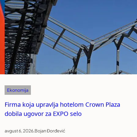
Ekonomija
Firma koja upravlja hotelom Crown Plaza
dobila ugovor za EXPO selo
avgust 6, 2026
.
Bojan Đorđević