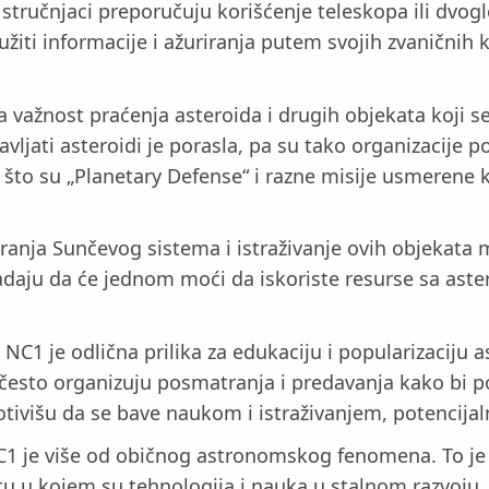
 stručnjaci preporučuju korišćenje teleskopa ili dvogl
žiti informacije i ažuriranja putem svojih zvaničnih
a važnost praćenja asteroida i drugih objekata koji 
ljati asteroidi je porasla, pa su tako organizacije p
što su „Planetary Defense“ i razne misije usmerene ka 
rmiranja Sunčevog sistema i istraživanje ovih objek
adaju da će jednom moći da iskoriste resurse sa aster
C1 je odlična prilika za edukaciju i popularizaciju 
često organizuju posmatranja i predavanja kako bi po
otivišu da se bave naukom i istraživanjem, potencija
1 je više od običnog astronomskog fenomena. To je p
u u kojem su tehnologija i nauka u stalnom razvoju,