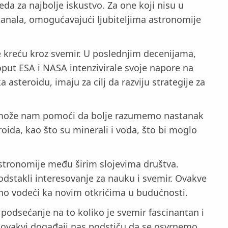
eda za najbolje iskustvo. Za one koji nisu u
 kanala, omogućavajući ljubiteljima astronomije
se kreću kroz svemir. U poslednjim decenijama,
oput ESA i NASA intenzivirale svoje napore na
asteroidu, imaju za cilj da razviju strategije za
ata može nam pomoći da bolje razumemo nastanak
oida, kao što su minerali i voda, što bi moglo
astronomije među širim slojevima društva.
dstakli interesovanje za nauku i svemir. Ovakve
lno vodeći ka novim otkrićima u budućnosti.
odsećanje na to koliko je svemir fascinantan i
 ovakvi događaji nas podstiču da se osvrnemo