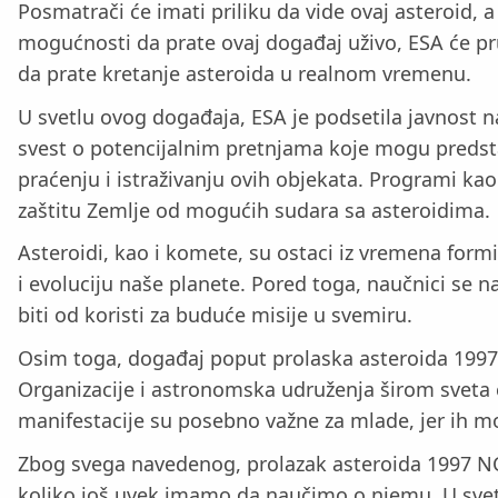
Posmatrači će imati priliku da vide ovaj asteroid, a
mogućnosti da prate ovaj događaj uživo, ESA će pru
da prate kretanje asteroida u realnom vremenu.
U svetlu ovog događaja, ESA je podsetila javnost n
svest o potencijalnim pretnjama koje mogu predstav
praćenju i istraživanju ovih objekata. Programi kao 
zaštitu Zemlje od mogućih sudara sa asteroidima.
Asteroidi, kao i komete, su ostaci iz vremena fo
i evoluciju naše planete. Pored toga, naučnici se n
biti od koristi za buduće misije u svemiru.
Osim toga, događaj poput prolaska asteroida 1997 N
Organizacije i astronomska udruženja širom sveta 
manifestacije su posebno važne za mlade, jer ih m
Zbog svega navedenog, prolazak asteroida 1997 NC
koliko još uvek imamo da naučimo o njemu. U svet