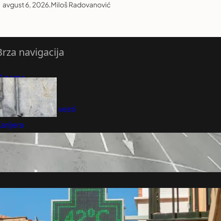
avgust 6, 2026
.
Miloš Radovanović
Brza navigacija
O nama
redloži Vest
retplatite se na vesti
arijera
Marketing
Kontakt