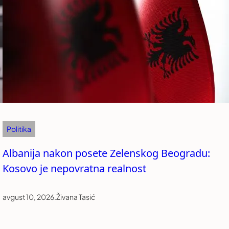
Politika
Albanija nakon posete Zelenskog Beogradu:
Kosovo je nepovratna realnost
avgust 10, 2026
.
Živana Tasić