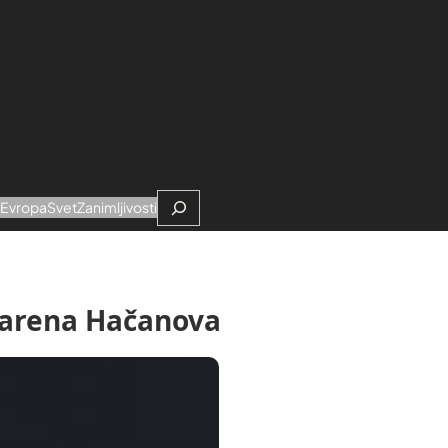
Search
e
Evropa
Svet
Zanimljivosti
Karena Hačanova