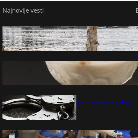
Najnovije vesti
Nizak vodostaj na Rajni rizikuje zastoj
P
teretnog saobraćaja,
avgust 10, 2026
P
K
Recept dana: Kremasti španski puding
od pirinča, savršen izbor kada vam se
jede nešto slatko
avgust 10, 2026
U Poljskoj uhapšen poljoprivrednik koji je
orao asfalt
avgust 10, 2026
vaterpolo svetsko prvenstvo zagreb srbija