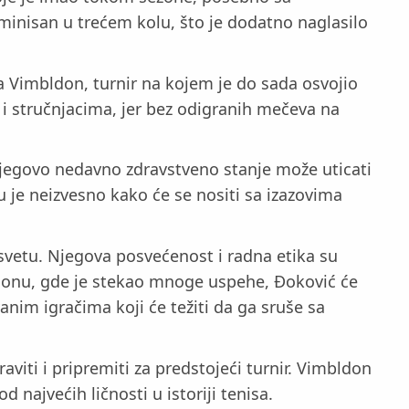
iminisan u trećem kolu, što je dodatno naglasilo
a Vimbldon, turnir na kojem je do sada osvojio
 stručnjacima, jer bez odigranih mečeva na
 njegovo nedavno zdravstveno stanje može uticati
 je neizvesno kako će se nositi sa izazovima
 svetu. Njegova posvećenost i radna etika su
ldonu, gde je stekao mnoge uspehe, Đoković će
anim igračima koji će težiti da ga sruše sa
ti i pripremiti za predstojeći turnir. Vimbldon
najvećih ličnosti u istoriji tenisa.