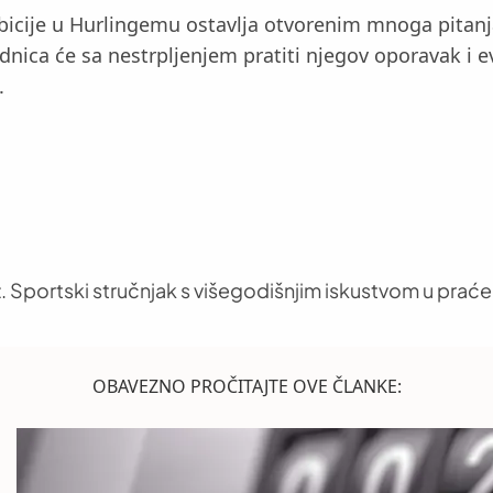
icije u Hurlingemu ostavlja otvorenim mnoga pitanja
ednica će sa nestrpljenjem pratiti njegov oporavak i 
.
. Sportski stručnjak s višegodišnjim iskustvom u praće
OBAVEZNO PROČITAJTE OVE ČLANKE: