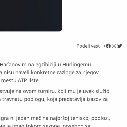
Link
Facebook
Instagram
Twitter
Podeli vest
 Hačanovim na egzibiciji u Hurlingemu.
a nisu naveli konkretne razloge za njegov
 mestu ATP liste.
stvuje na ovom turniru, koji mu je uvek služio
travnatu podlogu, koja predstavlja izazov za
igra ni jedan meč na najbržoj teniskoj podlozi,
oje je imao tokom sezone, posebno sa