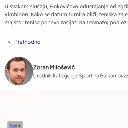
U svakom slučaju, Đokovićovo odustajanje od egzib
Vimbldon. Kako se datum turnira bliži, teniska zaj
majstor tenisa ponovo zasijati na travnatoj podlozi
«
Prethodno
Zoran Milošević
Urednik kategorije Sport na Balkan.buzz
Sport