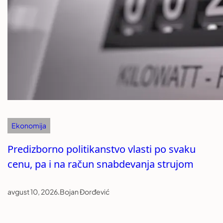
Ekonomija
Predizborno politikanstvo vlasti po svaku
cenu, pa i na račun snabdevanja strujom
avgust 10, 2026
.
Bojan Đorđević