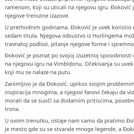
ramenom, koji su uticali na njegovu igru. Đoković 
njegove trenutne izazove.
U prethodnim godinama, Đoković je uvek koristio ov
sedam titula. Njegova odsustvo iz Hurlingema mož
travnatoj podlozi, pitanje njegove forme i spremno
Đoković je poznat po svojoj izuzetnoj sposobnosti 
na njegovu igru na Vimbldonu. Očekivanja su uvek v
koji mu se nalaze na putu.
Zanimljivo je da Đoković, uprkos svojim problemima
inspiracija mnogima, a njegovi fanovi čekaju da 
morati da se suoči sa dodatnim pritiscima, posebno 
trona.
U ovom trenutku, ostaje nam samo da pratimo Đokov
je mesto gde su se stvarale mnoge legende, a Đokovi