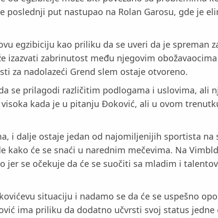
je poslednji put nastupao na Rolan Garosu, gde je el
u egzibiciju kao priliku da se uveri da je spreman z
e izazvati zabrinutost među njegovim obožavaocima i
sti za nadolazeći Grend slem ostaje otvoreno.
da se prilagodi različitim podlogama i uslovima, ali
isoka kada je u pitanju Đoković, ali u ovom trenutku
, i dalje ostaje jedan od najomiljenijih sportista na
vide kako će se snaći u narednim mečevima. Na Vimb
jer se očekuje da će se suočiti sa mladim i talentov
ićevu situaciju i nadamo se da će se uspešno oporavi
ć ima priliku da dodatno učvrsti svoj status jedne od 