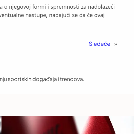
 o njegovoj formi i spremnosti za nadolazeći
eventualne nastupe, nadajući se da će ovaj
Sledeće
»
nju sportskih događaja i trendova.