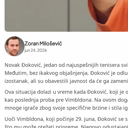
Zoran Milošević
jun 24, 2026
Novak Đoković, jedan od najuspešnijih tenisera sv
Međutim, bez ikakvog objašnjenja, Đoković je odlu
izostanak, ali su obavestili javnost da će ga zameni
Ova situacija dolazi u vreme kada Đoković, koji je
kao poslednja proba pre Vimbldona. Na ovom događa
mnoge igrače zbog svoje specifične brzine i stila ig
Uoči Vimbldona, koji počinje 29. juna, Đoković se s
što mu može otežati pripreme. Njegovo odustajanj