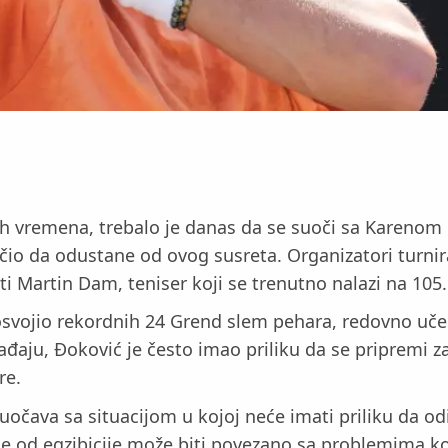
ih vremena, trebalo je danas da se suoči sa Karenom
čio da odustane od ovog susreta. Organizatori turnir
ti Martin Dam, teniser koji se trenutno nalazi na 105.
 osvojio rekordnih 24 Grend slem pehara, redovno uče
ju, Đoković je često imao priliku da se pripremi za 
re.
uočava sa situacijom u kojoj neće imati priliku da od
e od egzibicije može biti povezano sa problemima k