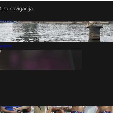
Brza navigacija
O nama
redloži Vest
retplatite se na vesti
arijera
Marketing
Kontakt