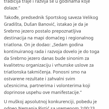
tradicija traje i razvija se u godinama koje
dolaze.“
Takođe, predsednik Sportskog saveza Velikog
Gradišta, Dušan Banović, istakao je da je
Srebrno jezero postalo prepoznatljiva
destinacija na mapi domaćeg i regionalnog
triatlona. On je dodao: „Sedam godina
kontinuiranog rada i razvoja dovelo je do toga
da Srebrno jezero danas bude sinonim za
kvalitetnu organizaciju i vrhunske uslove za
triatlonska takmičenja. Ponosni smo na
ostvarene rezultate i zahvalni svim
učesnicima, partnerima i volonterima koji
doprinose uspehu ove manifestacije.“
U muškoj apsolutnoj konkurenciji, pobedu je
odneo Nemanja Ristić sa vremenom 2:00:23.