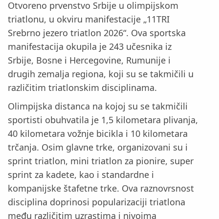
Otvoreno prvenstvo Srbije u olimpijskom
triatlonu, u okviru manifestacije „11TRI
Srebrno jezero triatlon 2026“. Ova sportska
manifestacija okupila je 243 učesnika iz
Srbije, Bosne i Hercegovine, Rumunije i
drugih zemalja regiona, koji su se takmičili u
različitim triatlonskim disciplinama.
Olimpijska distanca na kojoj su se takmičili
sportisti obuhvatila je 1,5 kilometara plivanja,
40 kilometara vožnje bicikla i 10 kilometara
trčanja. Osim glavne trke, organizovani su i
sprint triatlon, mini triatlon za pionire, super
sprint za kadete, kao i standardne i
kompanijske štafetne trke. Ova raznovrsnost
disciplina doprinosi popularizaciji triatlona
među različitim uzrastima i nivoima