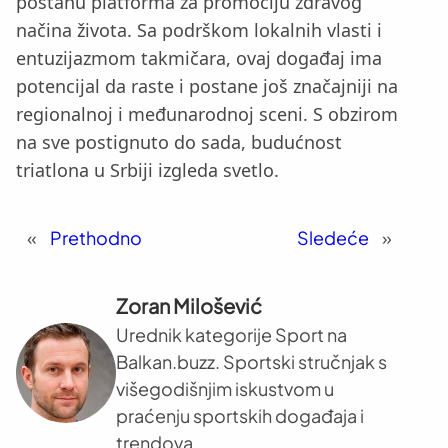
postanu platforma za promociju zdravog
načina života. Sa podrškom lokalnih vlasti i
entuzijazmom takmičara, ovaj događaj ima
potencijal da raste i postane još značajniji na
regionalnoj i međunarodnoj sceni. S obzirom
na sve postignuto do sada, budućnost
triatlona u Srbiji izgleda svetlo.
«
Prethodno
Sledeće
»
Zoran Milošević
Urednik kategorije Sport na
Balkan.buzz. Sportski stručnjak s
višegodišnjim iskustvom u
praćenju sportskih događaja i
trendova.