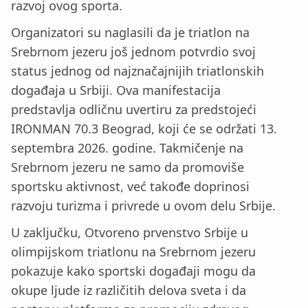
razvoj ovog sporta.
Organizatori su naglasili da je triatlon na
Srebrnom jezeru još jednom potvrdio svoj
status jednog od najznačajnijih triatlonskih
događaja u Srbiji. Ova manifestacija
predstavlja odličnu uvertiru za predstojeći
IRONMAN 70.3 Beograd, koji će se održati 13.
septembra 2026. godine. Takmičenje na
Srebrnom jezeru ne samo da promoviše
sportsku aktivnost, već takođe doprinosi
razvoju turizma i privrede u ovom delu Srbije.
U zaključku, Otvoreno prvenstvo Srbije u
olimpijskom triatlonu na Srebrnom jezeru
pokazuje kako sportski događaji mogu da
okupe ljude iz različitih delova sveta i da