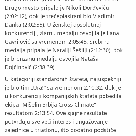
Drugo mesto pripalo je Nikoli Đorđeviću
(2:02:12), dok je trećeplasirani bio Vladimir
Danka (2:02:35). U ženskoj apsolutnoj
konkurenciji, zlatnu medalju osvojila je Lana
Gavrilović sa vremenom 2:05:45. Srebrna
medalja pripala je Nataliji Šešliji (2:12:30), dok
je bronzanu medalju osvojila Nataša
Dojčinović (2:38:39).
U kategoriji standardnih štafeta, najuspešniji
je bio tim „Ura!“ sa vremenom 2:10:32, dok je
u konkurenciji kompanijskih štafeta pobedila
ekipa „Mišelin Srbija Cross Climate“
rezultatom 2:13:54. Ove sjajne rezultate
potvrđuju sve veći interes i angažovanje
zajednice u triatlonu, što dodatno podstiče