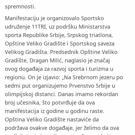
spremnosti.
Manifestaciju je organizovalo Sportsko
udruženje 11TRI, uz podršku Ministarstva
sporta Republike Srbije, Srpskog triatlona,
Opštine Veliko Gradište i Sportskog saveza
Velikog Gradišta. Predsednik Opštine Veliko
Gradište, Dragan Milić, naglasio je značaj
ovog događaja za razvoj sporta i turizma u
regionu. On je izjavio: „Na Srebrnom jezeru po
sedmi put organizujemo Prvenstvo Srbije u
olimpijskoj distanci. Danas imamo rekordan
broj učesnika, što potvrđuje da ova
manifestacija iz godine u godinu raste.
Opština Veliko Gradište nastaviće da
podržava ovakve događaje, jer želimo da ova