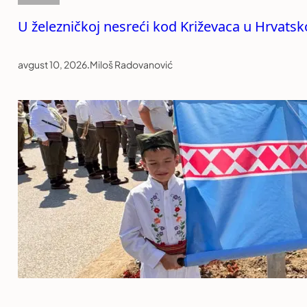
U železničkoj nesreći kod Križevaca u Hrvats
avgust 10, 2026
.
Miloš Radovanović