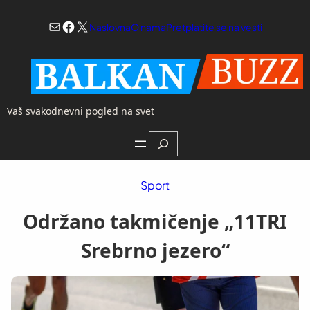
Skoči
Mail
Facebook
X
na
Naslovna
O nama
Pretplatite se na vesti
sadržaj
Vaš svakodnevni pogled na svet
Search
Sport
Održano takmičenje „11TRI
Srebrno jezero“