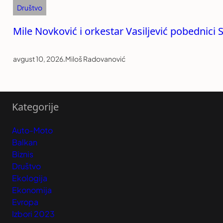
Društvo
Mile Novković i orkestar Vasiljević pobednici 
avgust 10, 2026
.
Miloš Radovanović
Kategorije
Auto-Moto
Balkan
Biznis
Društvo
Ekologija
Ekonomija
Evropa
Izbori 2023