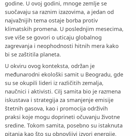
godine. U ovoj godini, mnoge zemlje se
suočavaju sa raznim izazovima, a jedan od
najvažnijih tema ostaje borba protiv
klimatskih promena. U poslednjim mesecima,
sve više se govori o uticaju globalnog
zagrevanja i neophodnosti hitnih mera kako
bi se zaštitila planeta.
U okviru ovog konteksta, održan je
međunarodni ekološki samit u Beogradu, gde
su se okupili lideri iz različitih zemalja,
naučnici i aktivisti. Cilj samita bio je razmena
iskustava i strategija za smanjenje emisije
štetnih gasova, kao i promocija održivih
praksi koje mogu doprineti očuvanju životne
sredine. Tokom samita, posebno su istaknuta
pitanja kao što su obnovljivi izvori energije,