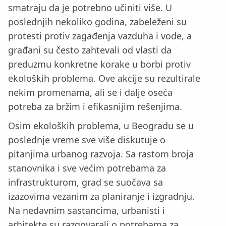
smatraju da je potrebno učiniti više. U
poslednjih nekoliko godina, zabeleženi su
protesti protiv zagađenja vazduha i vode, a
građani su često zahtevali od vlasti da
preduzmu konkretne korake u borbi protiv
ekoloških problema. Ove akcije su rezultirale
nekim promenama, ali se i dalje oseća
potreba za bržim i efikasnijim rešenjima.
Osim ekoloških problema, u Beogradu se u
poslednje vreme sve više diskutuje o
pitanjima urbanog razvoja. Sa rastom broja
stanovnika i sve većim potrebama za
infrastrukturom, grad se suočava sa
izazovima vezanim za planiranje i izgradnju.
Na nedavnim sastancima, urbanisti i
arhitekte su razgovarali o potrebama za