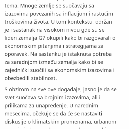
tema. Mnoge zemlje se suočavaju sa
izazovima povezanih sa inflacijom i rastućim
troškovima života. U tom kontekstu, održan
je i sastanak na visokom nivou gde su se
lideri zemalja G7 okupili kako bi razgovarali o
ekonomskim pitanjima i strategijama za
oporavak. Na sastanku je istaknuta potreba
za saradnjom između zemalja kako bi se
zajednički suočili sa ekonomskim izazovima i
obezbedili stabilnost.
S obzirom na sve ove događaje, jasno je da se
svet suočava sa brojnim izazovima, ali i
prilikama za unapređenje. U narednim
mesecima, očekuje se da će se nastaviti
diskusije o klimatskim promenama, urbanom