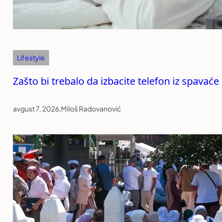
Lifestyle
Zašto bi trebalo da izbacite telefon iz spavać
avgust 7, 2026
.
Miloš Radovanović