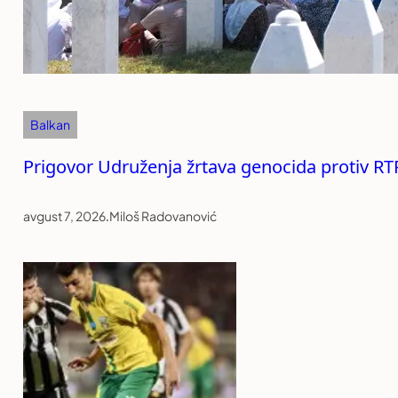
Balkan
Prigovor Udruženja žrtava genocida protiv RT
avgust 7, 2026
.
Miloš Radovanović