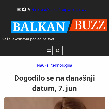
Skoči
Mail
Facebook
X
na
Naslovna
O nama
Pretplatite se na vesti
sadržaj
Vaš svakodnevni pogled na svet
Search
Nauka i tehnologija
Dogodilo se na današnji
datum, 7. jun