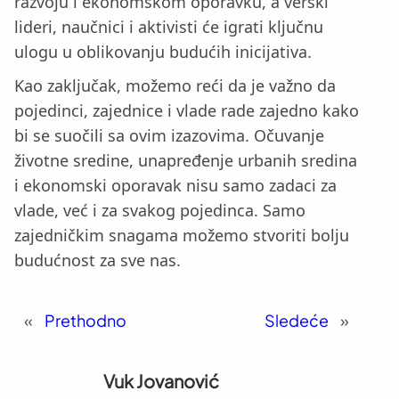
razvoju i ekonomskom oporavku, a verski
lideri, naučnici i aktivisti će igrati ključnu
ulogu u oblikovanju budućih inicijativa.
Kao zaključak, možemo reći da je važno da
pojedinci, zajednice i vlade rade zajedno kako
bi se suočili sa ovim izazovima. Očuvanje
životne sredine, unapređenje urbanih sredina
i ekonomski oporavak nisu samo zadaci za
vlade, već i za svakog pojedinca. Samo
zajedničkim snagama možemo stvoriti bolju
budućnost za sve nas.
«
Prethodno
Sledeće
»
Vuk Jovanović