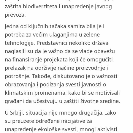
zaštita biodiverziteta i unapređenje javnog
prevoza.
Jedna od ključnih tačaka samita bila je i
potreba za većim ulaganjima u zelene
tehnologije. Predstavnici nekoliko država
naglasili su da je važno da se vlade obavežu
na finansiranje projekata koji će omogućiti
prelazak na održivije načine proizvodnje i
potrošnje. Takođe, diskutovano je o važnosti
obrazovanja i podizanja svesti javnosti o
klimatskim promenama, kako bi se motivisali
građani da učestvuju u zaštiti životne sredine.
U Srbiji, situacija nije mnogo drugačija. Iako
su preuzete određene inicijative za
unapređenje ekološke svesti, mnogi aktivisti