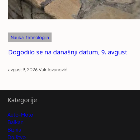
Nauka i tehnologija
Dogodilo se na današnji datum, 9. avgust
avgust 9, 2026
.
Vuk Jovanović
Kategorije
Auto-Moto
Balkan
Biznis
Društvo