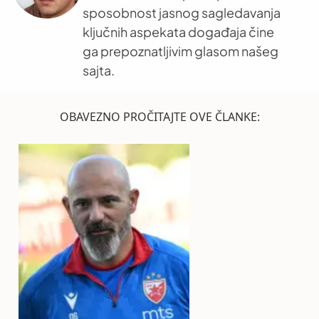
sposobnost jasnog sagledavanja
ključnih aspekata događaja čine
ga prepoznatljivim glasom našeg
sajta.
OBAVEZNO PROČITAJTE OVE ČLANKE: