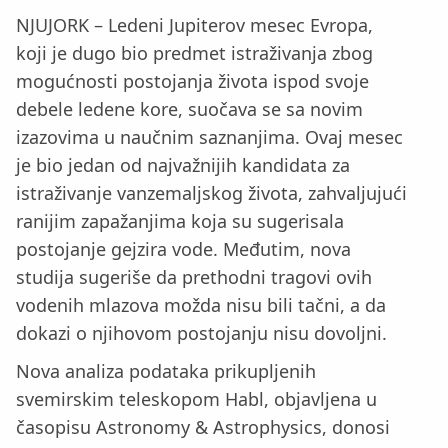
NJUJORK – Ledeni Jupiterov mesec Evropa,
koji je dugo bio predmet istraživanja zbog
mogućnosti postojanja života ispod svoje
debele ledene kore, suočava se sa novim
izazovima u naučnim saznanjima. Ovaj mesec
je bio jedan od najvažnijih kandidata za
istraživanje vanzemaljskog života, zahvaljujući
ranijim zapažanjima koja su sugerisala
postojanje gejzira vode. Međutim, nova
studija sugeriše da prethodni tragovi ovih
vodenih mlazova možda nisu bili tačni, a da
dokazi o njihovom postojanju nisu dovoljni.
Nova analiza podataka prikupljenih
svemirskim teleskopom Habl, objavljena u
časopisu Astronomy & Astrophysics, donosi