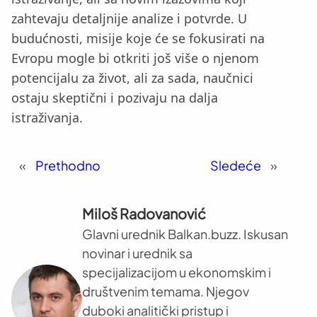
zahtevaju detaljnije analize i potvrde. U
budućnosti, misije koje će se fokusirati na
Evropu mogle bi otkriti još više o njenom
potencijalu za život, ali za sada, naučnici
ostaju skeptični i pozivaju na dalja
istraživanja.
«
Prethodno
Sledeće
»
Miloš Radovanović
Glavni urednik Balkan.buzz. Iskusan
novinar i urednik sa
specijalizacijom u ekonomskim i
društvenim temama. Njegov
duboki analitički pristup i