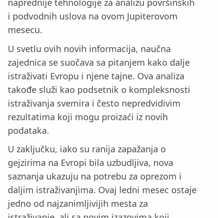
naprednije tehnologije za analizu površinskih
i podvodnih uslova na ovom Jupiterovom
mesecu.
U svetlu ovih novih informacija, naučna
zajednica se suočava sa pitanjem kako dalje
istraživati Evropu i njene tajne. Ova analiza
takođe služi kao podsetnik o kompleksnosti
istraživanja svemira i često nepredvidivim
rezultatima koji mogu proizaći iz novih
podataka.
U zaključku, iako su ranija zapažanja o
gejzirima na Evropi bila uzbudljiva, nova
saznanja ukazuju na potrebu za oprezom i
daljim istraživanjima. Ovaj ledni mesec ostaje
jedno od najzanimljivijih mesta za
istraživanje, ali sa novim izazovima koji