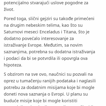
potencijalno stvarajući uslove pogodne za
život.
Pored toga, slični gejziri su takođe primećeni
na drugim nebeskim telima, kao što su
Saturnovi meseci Enceladus i Titana, što je
dodatno povećalo interesovanje za
istraživanje Evrope. Međutim, sa novim
saznanjima, potrebna su dodatna istraživanja
i podaci da bi se potvrdila ili opovrgla ova
hipoteza.
S obzirom na sve ovo, naučnici su pozvali na
oprez u tumačenju ranijih podataka i naglasili
potrebu za dodatnim misijama koje bi mogle
doneti nova saznanja o Evropi. U planu su
buduće misije koje bi mogle koristiti