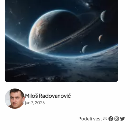
Miloš Radovanović
jun 7, 2026
Link
Facebook
Instagram
Twitter
Podeli vest