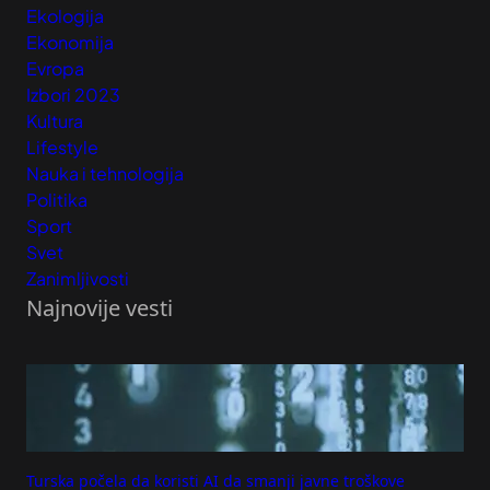
Ekologija
Ekonomija
Evropa
Izbori 2023
Kultura
Lifestyle
Nauka i tehnologija
Politika
Sport
Svet
Zanimljivosti
Najnovije vesti
Turska počela da koristi AI da smanji javne troškove