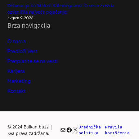
Detonacija na Malom Kalemegdanu: Crvena zvezda
ozvaničila najveće pojačanje!
avgust 9, 2026
Brza navigacija
O nama
Predloži Vest
Pretplatite se na vesti
Karijera
Marketing
Kontakt
©
2024 Balkan.buzz |
Urednička 
Pravila 
Mail
Facebook
X
Sva prava zadržana.
politika
korišćenja