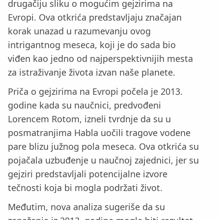
drugačiju sliku o mogućim gejzirima na
Evropi. Ova otkrića predstavljaju značajan
korak unazad u razumevanju ovog
intrigantnog meseca, koji je do sada bio
viđen kao jedno od najperspektivnijih mesta
za istraživanje života izvan naše planete.
Priča o gejzirima na Evropi počela je 2013.
godine kada su naučnici, predvođeni
Lorencem Rotom, izneli tvrdnje da su u
posmatranjima Habla uočili tragove vodene
pare blizu južnog pola meseca. Ova otkrića su
pojačala uzbuđenje u naučnoj zajednici, jer su
gejziri predstavljali potencijalne izvore
tečnosti koja bi mogla podržati život.
Međutim, nova analiza sugeriše da su