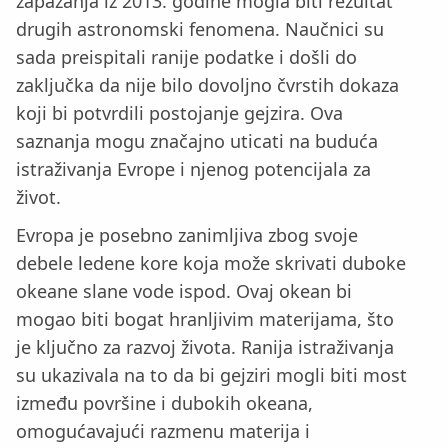
zapažanja iz 2013. godine mogla biti rezultat
drugih astronomski fenomena. Naučnici su
sada preispitali ranije podatke i došli do
zaključka da nije bilo dovoljno čvrstih dokaza
koji bi potvrdili postojanje gejzira. Ova
saznanja mogu značajno uticati na buduća
istraživanja Evrope i njenog potencijala za
život.
Evropa je posebno zanimljiva zbog svoje
debele ledene kore koja može skrivati duboke
okeane slane vode ispod. Ovaj okean bi
mogao biti bogat hranljivim materijama, što
je ključno za razvoj života. Ranija istraživanja
su ukazivala na to da bi gejziri mogli biti most
između površine i dubokih okeana,
omogućavajući razmenu materija i