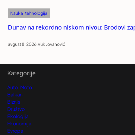
Nauka i tehnologija
Dunav na rekordno niskom nivou: Brodovi zapel
avgust 8, 2026
.
Vuk Jovanović
Kategorije
Auto-Moto
Balkan
Biznis
Društvo
Ekologija
Ekonomija
Evropa