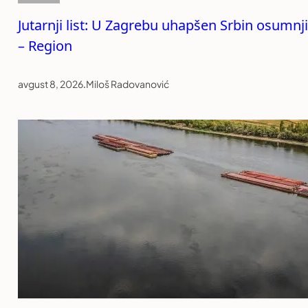
Jutarnji list: U Zagrebu uhapšen Srbin osumnji
– Region
avgust 8, 2026
.
Miloš Radovanović