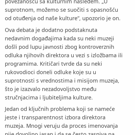
povezanošću sa kulturnim nasleđem. „U
suprotnom, možemo se suočiti s opasnošću
od otuđenja od naše kulture“, upozorio je on.
Ova debata je dodatno podstaknuta
nedavnim događajima kada su neki muzeji
došli pod lupu javnosti zbog kontroverznih
odluka njihovih direktora u vezi s izložbama ili
programima. Kritičari tvrde da su neki
rukovodioci doneli odluke koje su u
suprotnosti s vrednostima i misijom muzeja,
što je izazvalo nezadovoljstvo među
stručnjacima i ljubiteljima kulture.
Jedan od ključnih problema koji se nameće
jeste i transparentnost izbora direktora
muzeja. Mnogi veruju da proces imenovanja
nije dovoljno jasan i da se često zasniva na