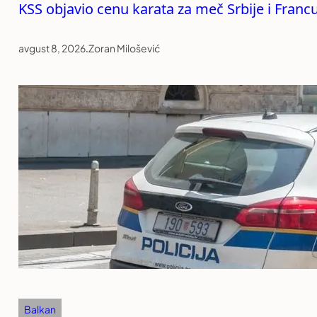
KSS objavio cenu karata za meč Srbije i Franc
avgust 8, 2026
.
Zoran Milošević
Balkan