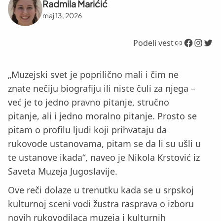
Radmila Marićić
maj 13, 2026
Link
Facebook
Instagram
Twitter
Podeli vest
„Muzejski svet je poprilično mali i čim ne
znate nečiju biografiju ili niste čuli za njega –
već je to jedno pravno pitanje, stručno
pitanje, ali i jedno moralno pitanje. Prosto se
pitam o profilu ljudi koji prihvataju da
rukovode ustanovama, pitam se da li su ušli u
te ustanove ikada“, naveo je Nikola Krstović iz
Saveta Muzeja Jugoslavije.
Ove reči dolaze u trenutku kada se u srpskoj
kulturnoj sceni vodi žustra rasprava o izboru
novih rukovodilaca muzeja i kulturnih