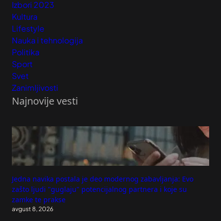
Izbori 2023
Kultura
Lifestyle
Nauka i tehnologija
Politika
Sport
Svet
Zanimljivosti
Najnovije vesti
Jedna navika postala je deo modernog zabavljanja: Evo
zašto ljudi "guglaju" potencijalnog partnera i koje su
zamke te prakse
avgust 8, 2026