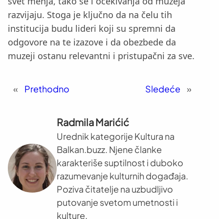
svet menja, tako se i očekivanja od muzeja
razvijaju. Stoga je ključno da na čelu tih
institucija budu lideri koji su spremni da
odgovore na te izazove i da obezbede da
muzeji ostanu relevantni i pristupačni za sve.
«
Prethodno
Sledeće
»
Radmila Marićić
Urednik kategorije Kultura na
Balkan.buzz. Njene članke
karakteriše suptilnost i duboko
razumevanje kulturnih događaja.
Poziva čitatelje na uzbudljivo
putovanje svetom umetnosti i
kulture.