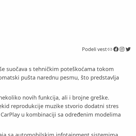
Link
Facebook
Instagram
Twitter
Podeli vest
e više suočava s tehničkim poteškoćama tokom
automatski pušta narednu pesmu, što predstavlja
ekoliko novih funkcija, ali i brojne greške.
rekid reprodukcije muzike stvorio dodatni stres
te CarPlay u kombinaciji sa određenim modelima
aja sa automobilskim infotainment sistemima.