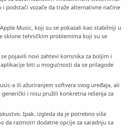
i podstaći vozače da traže alternativne načine
pple Music, koji su se pokazali kao stabilniji u
je sklone tehničkim problemima koji su se
 pojavili novi zahtevi korisnika za boljim i
 aplikacije biti u mogućnosti da se prilagode
c-a ili ažuriranjem softvera svog uređaja, ali
i generički i nisu pružili konkretna rešenja za
skustvo. Ipak, izgleda da je potrebno više
o da razmotri dodatne opcije za saradnju sa