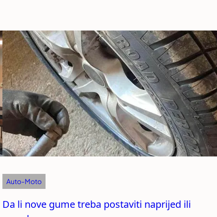
Auto-Moto
Da li nove gume treba postaviti naprijed ili