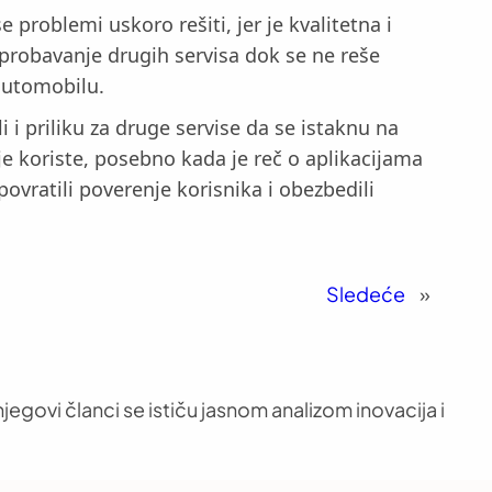
roblemi uskoro rešiti, jer je kvalitetna i
sprobavanje drugih servisa dok se ne reše
automobilu.
 i priliku za druge servise da se istaknu na
oje koriste, posebno kada je reč o aplikacijama
ovratili poverenje korisnika i obezbedili
Sledeće
»
jegovi članci se ističu jasnom analizom inovacija i