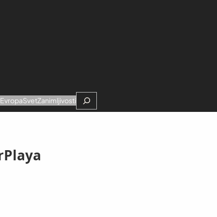
Search
e
Evropa
Svet
Zanimljivosti
arPlaya