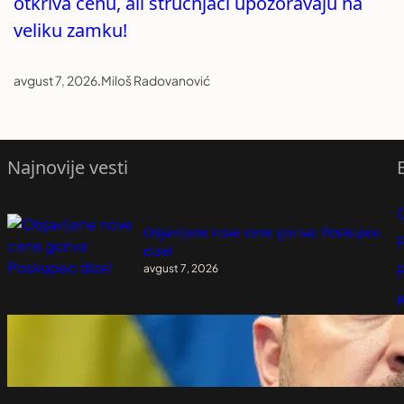
otkriva cenu, ali stručnjaci upozoravaju na
veliku zamku!
avgust 7, 2026
.
Miloš Radovanović
Najnovije vesti
Objavljene nove cene goriva: Poskupeo
P
dizel
avgust 7, 2026
P
K
Poseta Zelenskog Beogradu važna za
Kijev
avgust 7, 2026