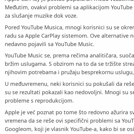
Međutim, ovakvi problemi sa aplikacijom YouTube M
za slušanje muzike dok voze.
Pored YouTube Musica, mnogi korisnici su se okrenul
radu sa Apple CarPlay sistemom. Ove alternative n
nedavno pojavili sa YouTube Music.
YouTube Music se, prema rečima analitičara, suočava
bržim uslugama. S obzirom na to da se tržište strea
njihovim potrebama i pružaju besprekornu uslugu,
U međuvremenu, neki korisnici su pokušali da reše 
su se rezultati pokazali kao nedovoljni. Mnogi su se 
probleme s reprodukcijom.
Apple je već poznat po tome što redovno ažurira svo
vremena da se reše ovi specifični problemi sa You
Googleom, koji je vlasnik YouTube-a, kako bi se os