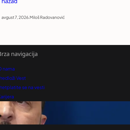
nazad
avgust 7, 2026
.
Miloš Radovanović
Brza navigacija
O nama
redloži Vest
retplatite se na vesti
arijera
Marketing
Kontakt