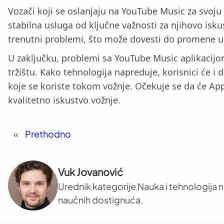
Vozači koji se oslanjaju na YouTube Music za svoju
stabilna usluga od ključne važnosti za njihovo isku
trenutni problemi, što može dovesti do promene u 
U zaključku, problemi sa YouTube Music aplikacijom 
tržištu. Kako tehnologija napreduje, korisnici će i
koje se koriste tokom vožnje. Očekuje se da će App
kvalitetno iskustvo vožnje.
«
Prethodno
Vuk Jovanović
Urednik kategorije Nauka i tehnologija na
naučnih dostignuća.