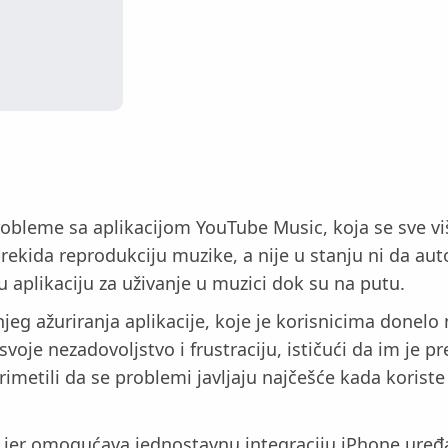
e probleme sa aplikacijom YouTube Music, koja se sv
to prekida reprodukciju muzike, a nije u stanju ni da 
 aplikaciju za uživanje u muzici dok su na putu.
eg ažuriranja aplikacije, koje je korisnicima donelo n
voje nezadovoljstvo i frustraciju, ističući da im je p
imetili da se problemi javljaju najčešće kada koris
 jer omogućava jednostavnu integraciju iPhone uređ