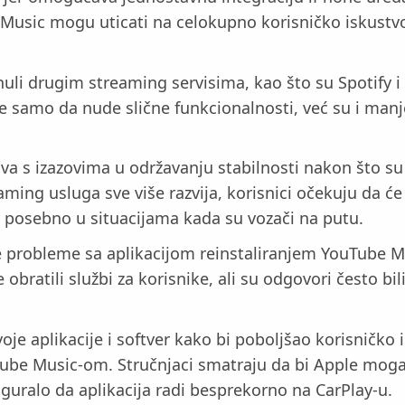
usic mogu uticati na celokupno korisničko iskustvo 
i drugim streaming servisima, kao što su Spotify i A
e samo da nude slične funkcionalnosti, već su i man
 s izazovima u održavanju stabilnosti nakon što su se
ming usluga sve više razvija, korisnici očekuju da će
 posebno u situacijama kada su vozači na putu.
probleme sa aplikacijom reinstaliranjem YouTube Musi
obratili službi za korisnike, ali su odgovori često bil
je aplikacije i softver kako bi poboljšao korisničko i
Tube Music-om. Stručnjaci smatraju da bi Apple moga
iguralo da aplikacija radi besprekorno na CarPlay-u.