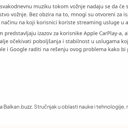
 svakodnevnu muziku tokom vožnje nadaju se da će se p
stvo vožnje. Bez obzira na to, mnogi su otvoreni za i
načinu na koji korisnici koriste streaming usluge u 
predstavljaju izazov za korisnike Apple CarPlay-a, ali
 dalje očekivati poboljšanja i stabilnost u uslugama k
le i Google raditi na rešenju ovog problema kako bi p
 Balkan.buzz. Stručnjak u oblasti nauke i tehnologije, n