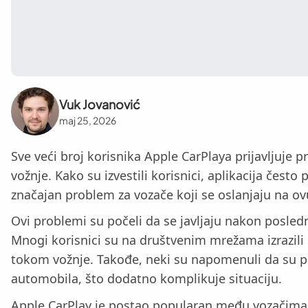
Vuk Jovanović
maj 25, 2026
Sve veći broj korisnika Apple CarPlaya prijavljuj
vožnje. Kako su izvestili korisnici, aplikacija čes
značajan problem za vozače koji se oslanjaju na ovu
Ovi problemi su počeli da se javljaju nakon poslednj
Mnogi korisnici su na društvenim mrežama izrazili s
tokom vožnje. Takođe, neki su napomenuli da su pr
automobila, što dodatno komplikuje situaciju.
Apple CarPlay je postao popularan među vozačima