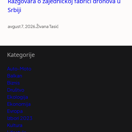
Razgovara o zajedničkoj fabrici dronova u
Srbiji
avgust 7, 2026
.
Živana Tasić
Kategorije
Auto-Moto
Balkan
Biznis
Društvo
Ekologija
Ekonomija
Evropa
Izbori 2023
Kultura